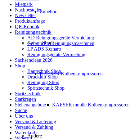
Mietpark
Nachbestellen
Zubehör
Newsletter
Produktanfrage
QR-Robotik
Reinigungstechnik
AD Reinigungsgeräte Vermietung
Kaeser Shop
Gebrauchte Reinigungsmaschinen
LP ADS Kemaro
Reinigungsgeräte Vermietung
Sachsenclean 2026
Shop
Bautechnik Shop
KAESER Kolbenkompressoren
Druckluft Shop
Reinigung Shop
Spritztechnik Shop
Spritztechnik
Starkregen
KAESER mobile Kolbenkompressoren
Stellenangebote
Suche
Über uns
Versand & Lieferung
Versand & Zahlung
Warenkorb
Andere
Widerruf