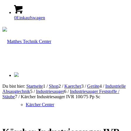
0
Einkaufswagen
Du bist hier:
Startseite
1
/
Shop
2
/
Kaercher
3
/
Geräte
4
/
Industrielle
Absaugtechnik
5
/
Industriesauger
6
/
Industriesauger Feststoffe /
Stäube
7
/
Kärcher Industriesauger IVR 100/75 Pp Sc
Kärcher Center