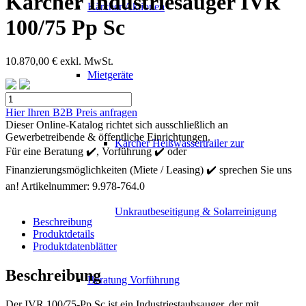
Kärcher Industriesauger IVR
Kärcher Aktionen
100/75 Pp Sc
10.870,00
€
exkl. MwSt.
Mietgeräte
Kärcher
Industriesauger
Hier Ihren B2B Preis anfragen
IVR
Dieser Online-Katalog richtet sich ausschließlich an
100/75
Gewerbetreibende & öffentliche Einrichtungen.
Kärcher Heißwassertrailer zur
Pp
Für eine Beratung ✔️, Vorführung ✔️ oder
Sc
Finanzierungsmöglichkeiten (Miete / Leasing) ✔️ sprechen Sie uns
Menge
an!
Artikelnummer:
9.978-764.0
Unkrautbeseitigung & Solarreinigung
Beschreibung
Produktdetails
Produktdatenblätter
Beschreibung
Beratung Vorführung
Der IVR 100/75-Pp Sc ist ein Industriestaubsauger, der mit