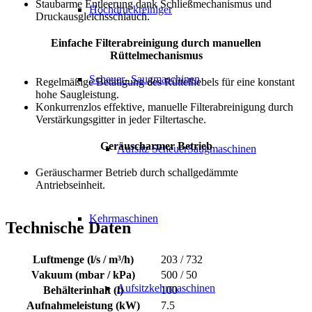
Staubarme Entleerung dank Schließmechanismus und
Hochdruckreiniger
Druckausgleichsschlauch.
Einfache Filterabreinigung durch manuellen
Rüttelmechanismus
Scheuer- Saugmaschinen
Regelmäßige Betätigung des Rüttelhebels für eine konstant
hohe Saugleistung.
Konkurrenzlos effektive, manuelle Filterabreinigung durch
Verstärkungsgitter in jeder Filtertasche.
Geräuscharmer Betrieb
Aufsitz ScheuerSaugmaschinen
Geräuscharmer Betrieb durch schallgedämmte
Antriebseinheit.
Kehrmaschinen
Technische Daten
Luftmenge (l/s / m³/h)
203 / 732
Vakuum (mbar / kPa)
500 / 50
Aufsitzkehrmaschinen
Behälterinhalt (l)
100
Aufnahmeleistung (kW)
7.5