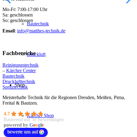
Mo-Fr: 7:00-17:00 Uhr
Sa: geschlossen
So: geschlossen
Bautechnik
Email
:
info@matthes-technik.de
Fachbereiche
Druckluft
Reinigungstechnik
–
Kärcher Center
Bautechnik
Drucklufttechnik
Shop
Spritztechnik
Meisterhafte Technik für die Regionen Dresden, Meißen, Pirna,
Freital & Bautzen.
4.7
Kärcher Shop
Basierend auf 50 Bewertungen
powered by
G
o
o
g
l
e
bewerte uns auf