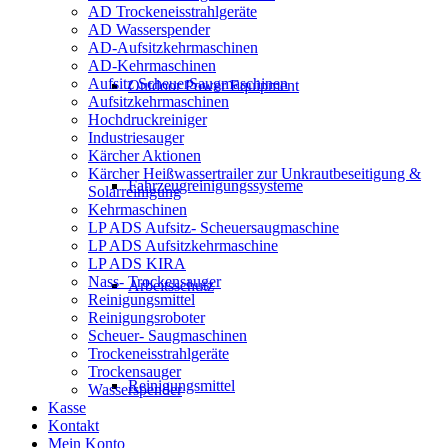
AD Trockeneisstrahlgeräte
AD Wasserspender
AD-Aufsitzkehrmaschinen
AD-Kehrmaschinen
Aufsitz ScheuerSaugmaschinen
Outdoor Power Equipment
Aufsitzkehrmaschinen
Hochdruckreiniger
Industriesauger
Kärcher Aktionen
Kärcher Heißwassertrailer zur Unkrautbeseitigung &
Fahrzeugreinigungssysteme
Solarreinigung
Kehrmaschinen
LP ADS Aufsitz- Scheuersaugmaschine
LP ADS Aufsitzkehrmaschine
LP ADS KIRA
Nass- Trockensauger
Arbeitsschutz
Reinigungsmittel
Reinigungsroboter
Scheuer- Saugmaschinen
Trockeneisstrahlgeräte
Trockensauger
Reinigungsmittel
Wasserspender
Kasse
Kontakt
Mein Konto