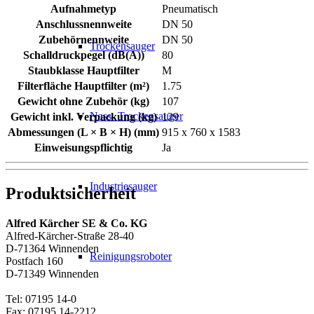
Aufnahmetyp
Pneumatisch
Anschlussnennweite
DN 50
Zubehörnennweite
DN 50
Trockensauger
Schalldruckpegel (dB(A))
80
Staubklasse Hauptfilter
M
Filterfläche Hauptfilter (m²)
1.75
Gewicht ohne Zubehör (kg)
107
Nass- Trockensauger
Gewicht inkl. Verpackung (kg)
129
Abmessungen (L × B × H) (mm)
915 x 760 x 1583
Einweisungspflichtig
Ja
Industriesauger
Produktsicherheit
Alfred Kärcher SE & Co. KG
Alfred-Kärcher-Straße 28-40
D-71364 Winnenden
Reinigungsroboter
Postfach 160
D-71349 Winnenden
Tel: 07195 14-0
Fax: 07195 14-2212