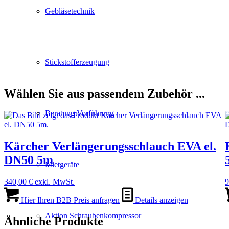
Gebläsetechnik
Stickstofferzeugung
Wählen Sie aus passendem Zubehör ...
Beratung Vorführung
Kärcher Verlängerungsschlauch EVA el.
DN50 5m
Mietgeräte
340,00
€
exkl. MwSt.
9
Hier Ihren B2B Preis anfragen
Details anzeigen
Aktion Schraubenkompressor
Ähnliche Produkte