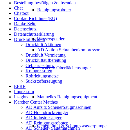
Bestellung bestätigen & absenden
Chat
Reinigungsroboter
Chatbot
Cookie-Richtlinie (EU)
Danke Seite
Datenschutz
Datenschutzerklärung
Wasserspender
Drucklufttechnik
Druckluft Aktionen
AD Aktion Schraubenkompressor
Druckluft Vermietung
Druckluftaufbereitung
Gebläsetechnik
Fenster & Oberflächensauger
Kompressoren
Rohrleitungsnetze
Stickstofferzeugung
EFRE
Impressum
Manuelles Reinigungsequipment
Insights
Kärcher Center Matthes
AD Aufsitz ScheuerSaugmaschinen
AD Hochdruckreiniger
AD Industriesauger
AD Reinigungsroboter
Generatoren & Schmutzwasserpumpe
AD Scheuer- Saugmaschinen