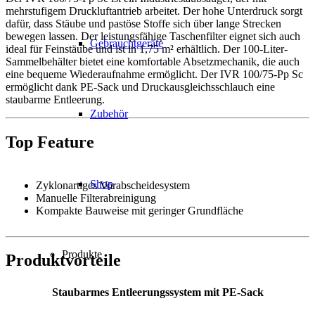
mehrstufigem Druckluftantrieb arbeitet. Der hohe Unterdruck sorgt
dafür, dass Stäube und pastöse Stoffe sich über lange Strecken
bewegen lassen. Der leistungsfähige Taschenfilter eignet sich auch
Gebrauchtgeräte
ideal für Feinstäube und ist in 1,75 m² erhältlich. Der 100-Liter-
Sammelbehälter bietet eine komfortable Absetzmechanik, die auch
eine bequeme Wiederaufnahme ermöglicht. Der IVR 100/75-Pp Sc
ermöglicht dank PE-Sack und Druckausgleichsschlauch eine
staubarme Entleerung.
Zubehör
Top Feature
Shop
Zyklonartiges Vorabscheidesystem
Manuelle Filterabreinigung
Kompakte Bauweise mit geringer Grundfläche
Produkte
Produktvorteile
Staubarmes Entleerungssystem mit PE-Sack