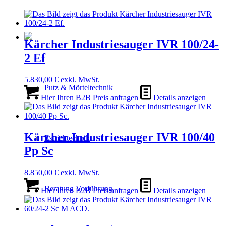
Kärcher Industriesauger IVR 100/24-
2 Ef
5.830,00
€
exkl. MwSt.
Putz & Mörteltechnik
Hier Ihren B2B Preis anfragen
Details anzeigen
Kärcher Industriesauger IVR 100/40
Estrichtechnik
Pp Sc
8.850,00
€
exkl. MwSt.
Beratung Vorführung
Hier Ihren B2B Preis anfragen
Details anzeigen