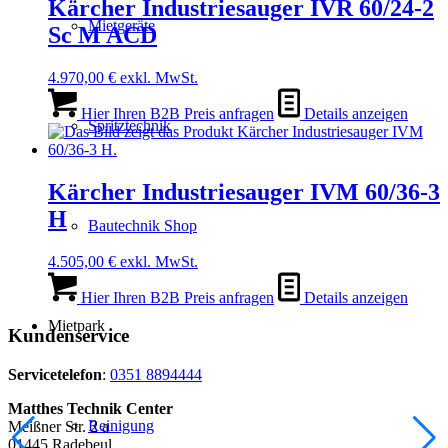
Kärcher Industriesauger IVR 60/24-2
Mietgeräte
Sc M ACD
4.970,00
€
exkl. MwSt.
Hier Ihren B2B Preis anfragen
Details anzeigen
Spritztechnik
Kärcher Industriesauger IVM 60/36-3
H
Bautechnik Shop
4.505,00
€
exkl. MwSt.
Hier Ihren B2B Preis anfragen
Details anzeigen
Mietpark
Kundenservice
Servicetelefon
:
0351 8894444
Matthes Technik Center
Reinigung
Meißner Str. 2 a
01445 Radebeul