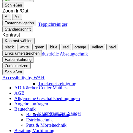
Schließen
Zoom In/Out
A-
A+
Tastennavigation
Teppichreiniger
Standardschrift
Kontrast
Kontrast wählen
black
white
green
blue
red
orange
yellow
navi
Links unterstreichen
Industrielle Absaugtechnik
Farbumkehrung
Zurücksetzen
Schließen
Accessibility by WAH
Trockeneisreinigung
AD Kärcher Center Matthes
AGB
Allgemeine Geschäftsbedingungen
Angebot anfragen
Bautechnik
Dampfreiniger- Sauger
Bautechnik Vermietung
Estrichtechnik
Putz & Mörteltechnik
Beratung Vorführung