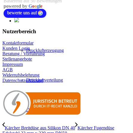
Basierend auf 50 Bewertungen
powered by
G
o
o
g
l
e
bewerte uns auf
Nutzerbereich
Kontaktformular
Kunden Login
Drucklufterzeugung
Beratung / Vorführung
Stellenangebote
Impressum
AGB
Widerrufsbelehrung
Druckluftverteilung
Datenschutzerklärung
Druckluftaufbereitung
Kärcher Breitdüse aus Silikon DN 40
Kärcher Fugendüse