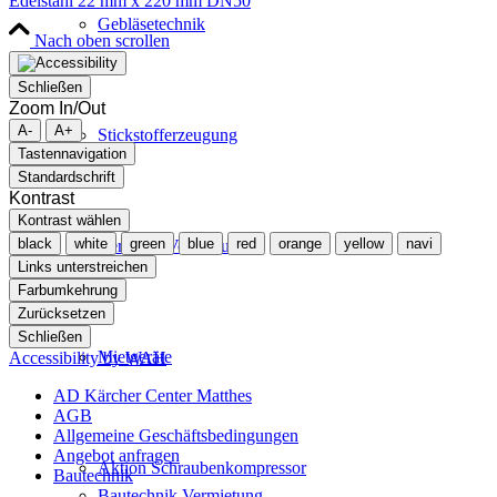
Edelstahl 22 mm x 220 mm DN50
Gebläsetechnik
Nach oben scrollen
Schließen
Zoom In/Out
A-
A+
Stickstofferzeugung
Tastennavigation
Standardschrift
Kontrast
Kontrast wählen
black
white
green
blue
red
orange
yellow
navi
Beratung Vorführung
Links unterstreichen
Farbumkehrung
Zurücksetzen
Schließen
Mietgeräte
Accessibility by WAH
AD Kärcher Center Matthes
AGB
Allgemeine Geschäftsbedingungen
Angebot anfragen
Aktion Schraubenkompressor
Bautechnik
Bautechnik Vermietung