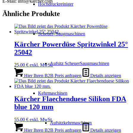
E-Mail: info@karcher.com
Hochdruckreiniger
Ähnliche Produkte
Scheuer- Saugmaschinen
Kärcher Powerdüse Spritzwinkel 25°
25042
Aufsitz ScheuerSaugmaschinen
25,00
€
exkl. MwSt.
Hier Ihren B2B Preis anfragen
Details anzeigen
Kehrmaschinen
Kärcher Flaechenduese Silikon FDA
blue 120 mm
55,00
€
exkl. MwSt.
Aufsitzkehrmaschinen
Hier Ihren B2B Preis anfragen
Details anzeigen