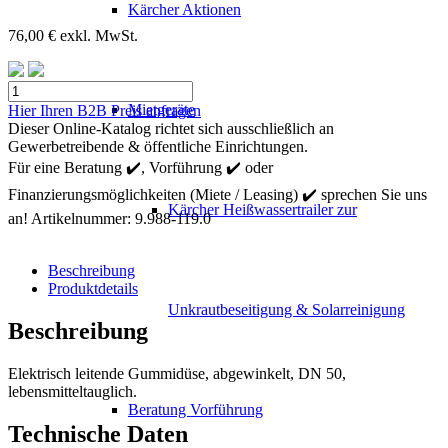
Kärcher Aktionen
76,00
€
exkl. MwSt.
Kärcher
Breitdüse
Mietgeräte
Hier Ihren B2B Preis anfragen
aus
Dieser Online-Katalog richtet sich ausschließlich an
Silikon
Gewerbetreibende & öffentliche Einrichtungen.
DN
Für eine Beratung ✔️, Vorführung ✔️ oder
50
Finanzierungsmöglichkeiten (Miete / Leasing) ✔️ sprechen Sie uns
Menge
Kärcher Heißwassertrailer zur
an!
Artikelnummer:
9.988-119.0
Beschreibung
Produktdetails
Unkrautbeseitigung & Solarreinigung
Beschreibung
Elektrisch leitende Gummidüse, abgewinkelt, DN 50,
lebensmitteltauglich.
Beratung Vorführung
Technische Daten