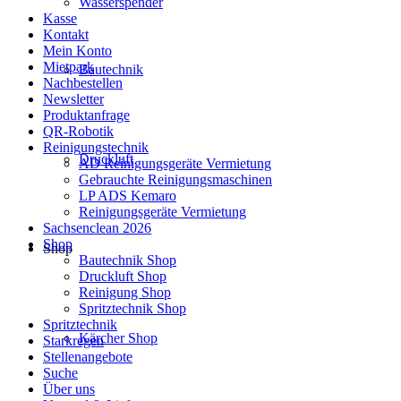
Wasserspender
Kasse
Kontakt
Mein Konto
Mietpark
Bautechnik
Nachbestellen
Newsletter
Produktanfrage
QR-Robotik
Reinigungstechnik
Druckluft
AD Reinigungsgeräte Vermietung
Gebrauchte Reinigungsmaschinen
LP ADS Kemaro
Reinigungsgeräte Vermietung
Sachsenclean 2026
Shop
Shop
Bautechnik Shop
Druckluft Shop
Reinigung Shop
Spritztechnik Shop
Spritztechnik
Kärcher Shop
Starkregen
Stellenangebote
Suche
Über uns