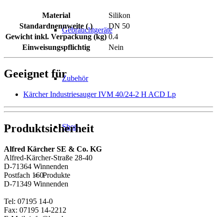
Material
Silikon
Standardnennweite ( )
DN 50
Gebrauchtgeräte
Gewicht inkl. Verpackung (kg)
0.4
Einweisungspflichtig
Nein
Geeignet für
Zubehör
Kärcher Industriesauger IVM 40/24-2 H ACD Lp
Produktsicherheit
Shop
Alfred Kärcher SE & Co. KG
Alfred-Kärcher-Straße 28-40
D-71364 Winnenden
Produkte
Postfach 160
D-71349 Winnenden
Tel: 07195 14-0
Fax: 07195 14-2212