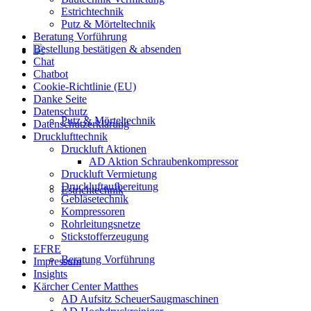
Estrichtechnik
Putz & Mörteltechnik
Beratung Vorführung
Bestellung bestätigen & absenden
Chat
Chatbot
Cookie-Richtlinie (EU)
Danke Seite
Datenschutz
Putz & Mörteltechnik
Datenschutzerklärung
Drucklufttechnik
Druckluft Aktionen
AD Aktion Schraubenkompressor
Druckluft Vermietung
Druckluftaufbereitung
Estrichtechnik
Gebläsetechnik
Kompressoren
Rohrleitungsnetze
Stickstofferzeugung
EFRE
Beratung Vorführung
Impressum
Insights
Kärcher Center Matthes
AD Aufsitz ScheuerSaugmaschinen