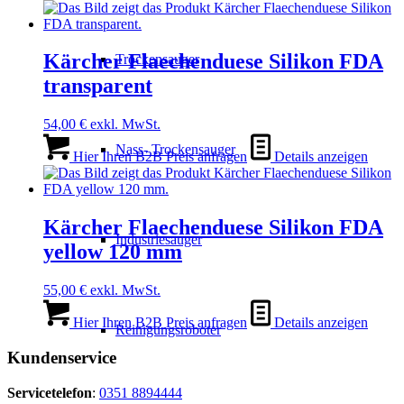
Kärcher Flaechenduese Silikon FDA
Trockensauger
transparent
54,00
€
exkl. MwSt.
Nass- Trockensauger
Hier Ihren B2B Preis anfragen
Details anzeigen
Kärcher Flaechenduese Silikon FDA
Industriesauger
yellow 120 mm
55,00
€
exkl. MwSt.
Hier Ihren B2B Preis anfragen
Details anzeigen
Reinigungsroboter
Kundenservice
Servicetelefon
:
0351 8894444