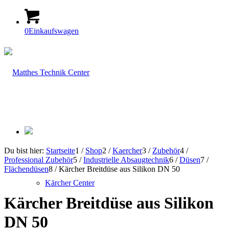
0
Einkaufswagen
Du bist hier:
Startseite
1
/
Shop
2
/
Kaercher
3
/
Zubehör
4
/
Professional Zubehör
5
/
Industrielle Absaugtechnik
6
/
Düsen
7
/
Flächendüsen
8
/
Kärcher Breitdüse aus Silikon DN 50
Kärcher Center
Kärcher Breitdüse aus Silikon
DN 50