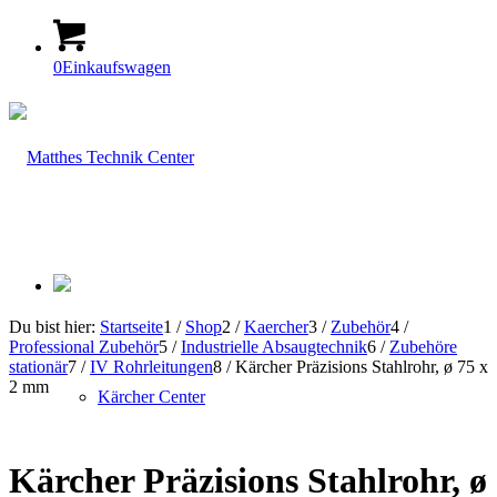
0
Einkaufswagen
Du bist hier:
Startseite
1
/
Shop
2
/
Kaercher
3
/
Zubehör
4
/
Professional Zubehör
5
/
Industrielle Absaugtechnik
6
/
Zubehöre
stationär
7
/
IV Rohrleitungen
8
/
Kärcher Präzisions Stahlrohr, ø 75 x
2 mm
Kärcher Center
Kärcher Präzisions Stahlrohr, ø