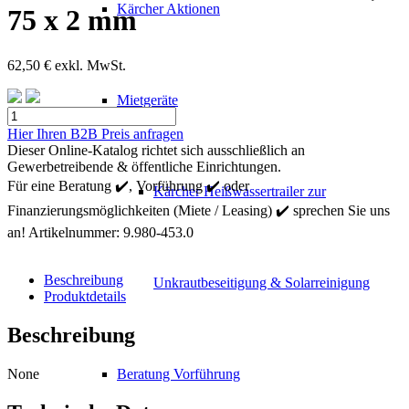
Kärcher Aktionen
75 x 2 mm
62,50
€
exkl. MwSt.
Mietgeräte
Kärcher
Präzisions
Hier Ihren B2B Preis anfragen
Stahlrohr,
Dieser Online-Katalog richtet sich ausschließlich an
ø
Gewerbetreibende & öffentliche Einrichtungen.
75
Für eine Beratung ✔️, Vorführung ✔️ oder
Kärcher Heißwassertrailer zur
x
Finanzierungsmöglichkeiten (Miete / Leasing) ✔️ sprechen Sie uns
2
mm
an!
Artikelnummer:
9.980-453.0
Menge
Beschreibung
Unkrautbeseitigung & Solarreinigung
Produktdetails
Beschreibung
None
Beratung Vorführung