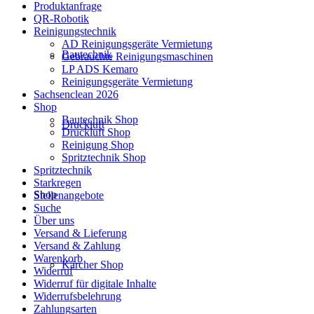
Produktanfrage
QR-Robotik
Reinigungstechnik
AD Reinigungsgeräte Vermietung
Bautechnik
Gebrauchte Reinigungsmaschinen
LP ADS Kemaro
Reinigungsgeräte Vermietung
Sachsenclean 2026
Shop
Bautechnik Shop
Druckluft
Druckluft Shop
Reinigung Shop
Spritztechnik Shop
Spritztechnik
Starkregen
Shop
Stellenangebote
Suche
Über uns
Versand & Lieferung
Versand & Zahlung
Warenkorb
Kärcher Shop
Widerruf
Widerruf für digitale Inhalte
Widerrufsbelehrung
Zahlungsarten