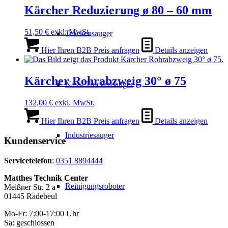
Kärcher Reduzierung ø 80 – 60 mm
51,50
€
exkl. MwSt.
Trockensauger
Hier Ihren B2B Preis anfragen
Details anzeigen
Kärcher Rohrabzweig 30° ø 75
Nass- Trockensauger
132,00
€
exkl. MwSt.
Hier Ihren B2B Preis anfragen
Details anzeigen
Industriesauger
Kundenservice
Servicetelefon
:
0351 8894444
Matthes Technik Center
Reinigungsroboter
Meißner Str. 2 a
01445 Radebeul
Mo-Fr: 7:00-17:00 Uhr
Sa: geschlossen