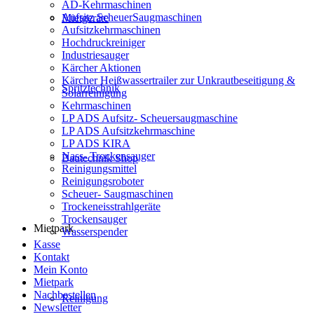
AD-Kehrmaschinen
Aufsitz ScheuerSaugmaschinen
Mietgeräte
Aufsitzkehrmaschinen
Hochdruckreiniger
Industriesauger
Kärcher Aktionen
Kärcher Heißwassertrailer zur Unkrautbeseitigung &
Spritztechnik
Solarreinigung
Kehrmaschinen
LP ADS Aufsitz- Scheuersaugmaschine
LP ADS Aufsitzkehrmaschine
LP ADS KIRA
Nass- Trockensauger
Bautechnik Shop
Reinigungsmittel
Reinigungsroboter
Scheuer- Saugmaschinen
Trockeneisstrahlgeräte
Trockensauger
Mietpark
Wasserspender
Kasse
Kontakt
Mein Konto
Mietpark
Nachbestellen
Reinigung
Newsletter