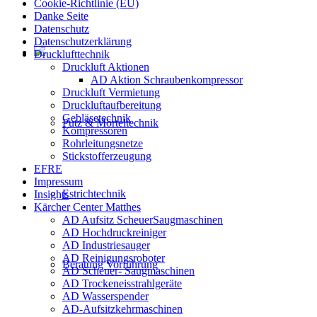
Cookie-Richtlinie (EU)
Danke Seite
Datenschutz
Datenschutzerklärung
Drucklufttechnik
Druckluft Aktionen
AD Aktion Schraubenkompressor
Druckluft Vermietung
Druckluftaufbereitung
Gebläsetechnik
Putz & Mörteltechnik
Kompressoren
Rohrleitungsnetze
Stickstofferzeugung
EFRE
Impressum
Estrichtechnik
Insights
Kärcher Center Matthes
AD Aufsitz ScheuerSaugmaschinen
AD Hochdruckreiniger
AD Industriesauger
AD Reinigungsroboter
Beratung Vorführung
AD Scheuer- Saugmaschinen
AD Trockeneisstrahlgeräte
AD Wasserspender
AD-Aufsitzkehrmaschinen