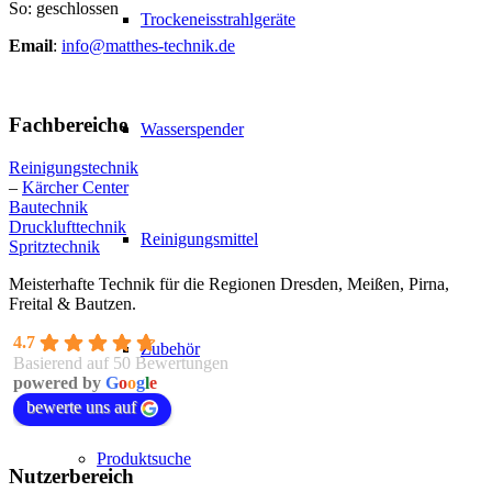
So: geschlossen
Trockeneisstrahlgeräte
Email
:
info@matthes-technik.de
Fachbereiche
Wasserspender
Reinigungstechnik
–
Kärcher Center
Bautechnik
Drucklufttechnik
Reinigungsmittel
Spritztechnik
Meisterhafte Technik für die Regionen Dresden, Meißen, Pirna,
Freital & Bautzen.
4.7
Zubehör
Basierend auf 50 Bewertungen
powered by
G
o
o
g
l
e
bewerte uns auf
Produktsuche
Nutzerbereich