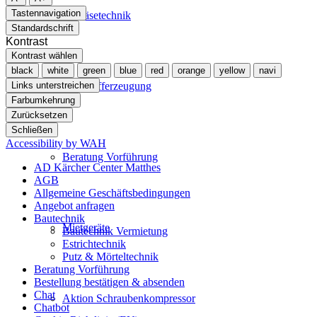
Tastennavigation
Gebläsetechnik
Standardschrift
Kontrast
Kontrast wählen
black
white
green
blue
red
orange
yellow
navi
Links unterstreichen
Stickstofferzeugung
Farbumkehrung
Zurücksetzen
Schließen
Accessibility by WAH
Beratung Vorführung
AD Kärcher Center Matthes
AGB
Allgemeine Geschäftsbedingungen
Angebot anfragen
Bautechnik
Mietgeräte
Bautechnik Vermietung
Estrichtechnik
Putz & Mörteltechnik
Beratung Vorführung
Bestellung bestätigen & absenden
Chat
Aktion Schraubenkompressor
Chatbot