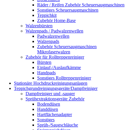
Räder / Reifen Zubehör Scheuersaugmaschinen
Sonstiges Scheuersaugmaschinen
Teppichkit
Zubehör Home-Base
Walzenbürsten
Walzenpads / Padwalzenwellen
Padwalzenwellen
Walzenpads
Zubehör Scheuersaugmaschinen
Mikrofaserwalzen
Zubehör für Rolltreppenreiniger
Bürsten
Einlauf-/Auslaufkämme
Handpads
Sonstiges Rolltreppenreiniger
Stationäre Hochdruckreinigungsanlagen
Teppichgrundreinigungsgeräte/Dampfreiniger
Dampfreiniger und -sauger
Sprühextraktionsgeräte Zubehör
Bodendüsen
Handdüsen
Hartflächenadapter
Sonstiges
Sprüh-/Saugschläuche