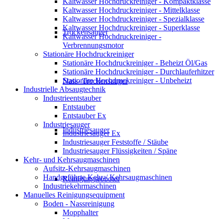
Kaltwasser Hochdruckreiniger - Kompaktklasse
Kaltwasser Hochdruckreiniger - Mittelklasse
Kaltwasser Hochdruckreiniger - Spezialklasse
Kaltwasser Hochdruckreiniger - Superklasse
Trockensauger
Kaltwasser Hochdruckreiniger -
Verbrennungsmotor
Stationäre Hochdruckreiniger
Stationäre Hochdruckreiniger - Beheizt Öl/Gas
Stationäre Hochdruckreiniger - Durchlauferhitzer
Stationäre Hochdruckreiniger - Unbeheizt
Nass- Trockensauger
Industrielle Absaugtechnik
Industrieentstauber
Entstauber
Entstauber Ex
Industriesauger
Industriesauger
Industriesauger Ex
Industriesauger Feststoffe / Stäube
Industriesauger Flüssigkeiten / Späne
Kehr- und Kehrsaugmaschinen
Aufsitz-Kehrsaugmaschinen
Handgeführte Kehr-/ Kehrsaugmaschinen
Reinigungsroboter
Industriekehrmaschinen
Manuelles Reinigungsequipment
Boden - Nassreinigung
Mopphalter