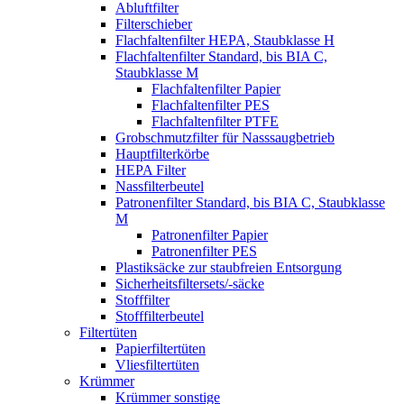
Abluftfilter
Filterschieber
Flachfaltenfilter HEPA, Staubklasse H
Flachfaltenfilter Standard, bis BIA C,
Staubklasse M
Flachfaltenfilter Papier
Flachfaltenfilter PES
Flachfaltenfilter PTFE
Grobschmutzfilter für Nasssaugbetrieb
Hauptfilterkörbe
HEPA Filter
Nassfilterbeutel
Patronenfilter Standard, bis BIA C, Staubklasse
M
Patronenfilter Papier
Patronenfilter PES
Plastiksäcke zur staubfreien Entsorgung
Sicherheitsfiltersets/-säcke
Stofffilter
Stofffilterbeutel
Filtertüten
Papierfiltertüten
Vliesfiltertüten
Krümmer
Krümmer sonstige