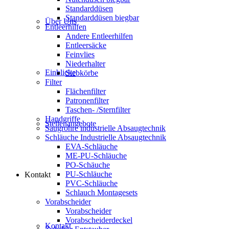
Standarddüsen
Standarddüsen biegbar
Über Uns
Entleerhilfen
Andere Entleerhilfen
Entleersäcke
Feinvlies
Niederhalter
Einblicke
Siebkörbe
Filter
Flächenfilter
Patronenfilter
Taschen- /Sternfilter
Handgriffe
Stellenangebote
Saugrohre industrielle Absaugtechnik
Schläuche Industrielle Absaugtechnik
EVA-Schläuche
ME-PU-Schläuche
PO-Schäuche
PU-Schläuche
Kontakt
PVC-Schläuche
Schlauch Montagesets
Vorabscheider
Vorabscheider
Vorabscheiderdeckel
Kontakt