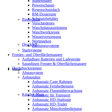
Mattenhalter
Powerschaum
Regenschutzdach
RM-Dosierung
Schmutzbehälter
Bautechnik
Verschiedenes
Waschplatzausrüstung
Waschwerkzeuge
Wasserversorgung
Wertmarken
Druckluft
Zahlungssysteme
Startsysteme
Fenster- und Oberflächensauger
Aufladbare Batterien und Ladegeräte
Saugdüsen Fenster & Oberflächensauger
Hochdruckreiniger
Shop
Abgassystem
Anbausätze
Anbausatz Cage Rahmen
Anbausatz Fernbedienung
Anbausatz Flammüberwachung
Kärcher Shop
Anbausatz für Transport
Anbausatz HD-Stationär
Anbausatz HD-Trailer
Anbausatz Münzfernbedienung