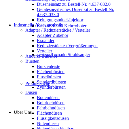
Düseneinsatz zu Bestell-Nr. 4.637-032.0
Gerätespezifisches Düsenkit zu Bestell-Nr.
4.637-033.0
Reinigungsmittel-Injektor
Industrielle Absaugtechnik
Kemaro K900 Kehrroboter
Adapter / Reduzierstücke / Verteiler
Adapter Zubehör
Expander
Reduzierstücke / Vergrößerungen
Verteiler
systeco Tornado Strahlsauger
Anderes Zubehör
Bürsten
Bürstenleiste
Flächenbürsten
Pinselbürsten
Standardbürsten
Produktsuche
Zylinderbürsten
Düsen
Bodendüsen
Bohrlochdüsen
Fahrbahndüsen
Über Uns
Flächendüsen
Flüssigkeitsdüsen
Nutendüsen
Nutendüsen biegbar