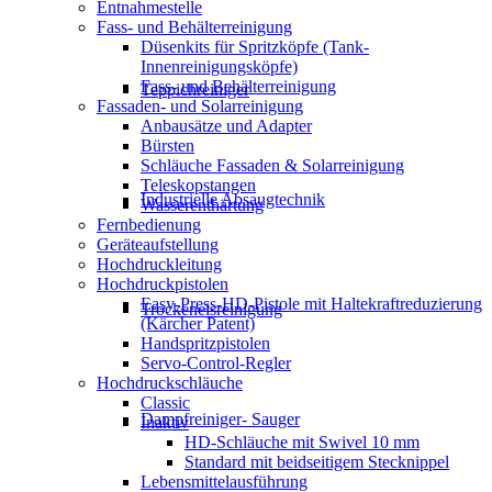
Entnahmestelle
Fass- und Behälterreinigung
Düsenkits für Spritzköpfe (Tank-
Innenreinigungsköpfe)
Fass- und Behälterreinigung
Teppichreiniger
Fassaden- und Solarreinigung
Anbausätze und Adapter
Bürsten
Schläuche Fassaden & Solarreinigung
Teleskopstangen
Industrielle Absaugtechnik
Wasserenthärtung
Fernbedienung
Geräteaufstellung
Hochdruckleitung
Hochdruckpistolen
Easy-Press-HD-Pistole mit Haltekraftreduzierung
Trockeneisreinigung
(Kärcher Patent)
Handspritzpistolen
Servo-Control-Regler
Hochdruckschläuche
Classic
Dampfreiniger- Sauger
Inaktiv
HD-Schläuche mit Swivel 10 mm
Standard mit beidseitigem Stecknippel
Lebensmittelausführung