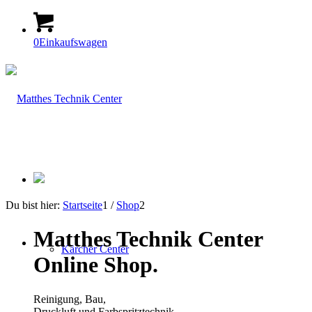
0
Einkaufswagen
Du bist hier:
Startseite
1
/
Shop
2
Matthes Technik Center
Kärcher Center
Online Shop
.
Reinigung, Bau,
Druckluft und Farbspritztechnik
.