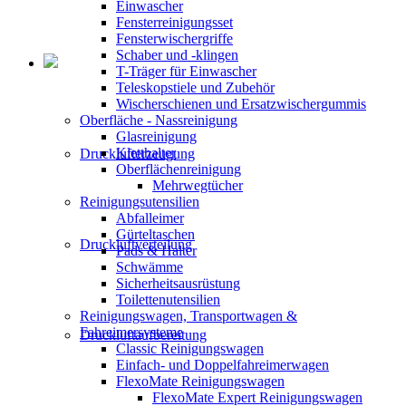
Einwascher
Fensterreinigungsset
Fensterwischergriffe
Schaber und -klingen
T-Träger für Einwascher
Teleskopstiele und Zubehör
Wischerschienen und Ersatzwischergummis
Oberfläche - Nassreinigung
Glasreinigung
Kletthalter
Drucklufterzeugung
Oberflächenreinigung
Mehrwegtücher
Reinigungsutensilien
Abfalleimer
Gürteltaschen
Druckluftverteilung
Pads & Halter
Schwämme
Sicherheitsausrüstung
Toilettenutensilien
Reinigungswagen, Transportwagen &
Fahreimersysteme
Druckluftaufbereitung
Classic Reinigungswagen
Einfach- und Doppelfahreimerwagen
FlexoMate Reinigungswagen
FlexoMate Expert Reinigungswagen