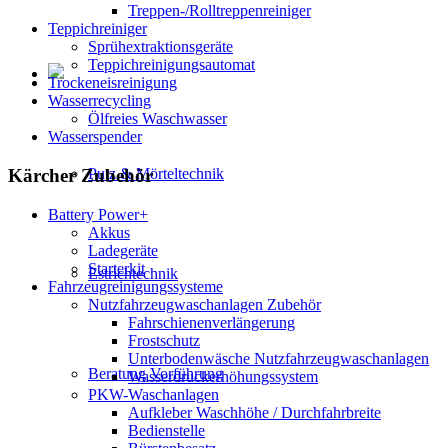
Treppen-/Rolltreppenreiniger
Teppichreiniger
Sprühextraktionsgeräte
Teppichreinigungsautomat
Trockeneisreinigung
Wasserrecycling
Ölfreies Waschwasser
Wasserspender
Putz & Mörteltechnik
Kärcher Zubehör
Battery Power+
Akkus
Ladegeräte
Starterkit
Estrichtechnik
Fahrzeugreinigungssysteme
Nutzfahrzeugwaschanlagen Zubehör
Fahrschienenverlängerung
Frostschutz
Unterbodenwäsche Nutzfahrzeugwaschanlagen
Beratung Vorführung
Wasserdruckerhöhungssystem
PKW-Waschanlagen
Aufkleber Waschhöhe / Durchfahrbreite
Bedienstelle