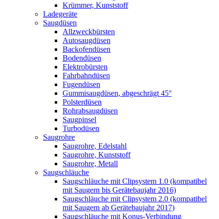
Krümmer, Kunststoff
Ladegeräte
Saugdüsen
Allzweckbürsten
Autosaugdüsen
Backofendüsen
Bodendüsen
Elektrobürsten
Fahrbahndüsen
Fugendüsen
Gummisaugdüsen, abgeschrägt 45°
Polsterdüsen
Rohrabsaugdüsen
Saugpinsel
Turbodüsen
Saugrohre
Saugrohre, Edelstahl
Saugrohre, Kunststoff
Saugrohre, Metall
Saugschläuche
Saugschläuche mit Clipsystem 1.0 (kompatibel
mit Saugern bis Gerätebaujahr 2016)
Saugschläuche mit Clipsystem 2.0 (kompatibel
mit Saugern ab Gerätebaujahr 2017)
Saugschläuche mit Konus-Verbindung