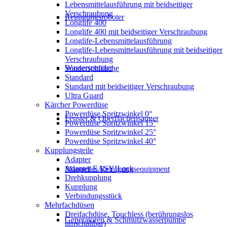
Lebensmittelausführung mit beidseitiger
Verschraubung
Reinigungsroboter
Longlife 400
Longlife 400 mit beidseitiger Verschraubung
Longlife-Lebensmittelausführung
Longlife-Lebensmittelausführung mit beidseitiger
Verschraubung
Wasserspender
Sonderschläuche
Standard
Standard mit beidseitiger Verschraubung
Ultra Guard
Kärcher Powerdüse
Powerdüse Spritzwinkel 0°
Fenster & Oberflächensauger
Powerdüse Spritzwinkel 15°
Powerdüse Spritzwinkel 25°
Powerdüse Spritzwinkel 40°
Kupplungsteile
Adapter
Adapter EASY!Lock
Manuelles Reinigungsequipment
Drehkupplung
Kupplung
Verbindungsstück
Mehrfachdüsen
Dreifachdüse, Touchless (berührungslos
Generatoren & Schmutzwasserpumpe
umschaltbar)