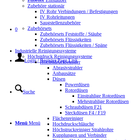
Zubehör Entstauber
Zubehöre stationär
IV Rohr Verbindungen / Befestigungen
IV Rohrleitungen
Saugstellenzubehöre
Zubehörsets
0
Zubehörsets Feststoffe / Stäube
Zubehörsets Flüssigkeiten
Zubehörsets Flüssigkeiten / Späne
Industrielle Reinigungssysteme
Höchstdruck Reinigungssysteme
Login / Register Page Link
Höchstdruckreiniger
Abrasivstrahler
Anbausätze
Düsen
Powerdüsen
Rotordüsen
Suche
Einstrahlige Rotordüsen
Mehrstrahlige Rotordüsen
Schraubdüsen F21
Steckdüsen F4 / F19
Flächenreiniger
Menü
Menü
Hochdruckschläuche
Höchstruckreiniger Strahlrohre
Kupplungen und Verbinder