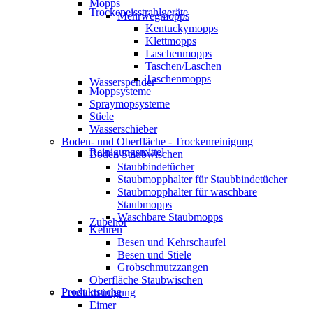
Mopps
Trockeneisstrahlgeräte
Mehrwegmopps
Kentuckymopps
Klettmopps
Laschenmopps
Taschen/Laschen
Taschenmopps
Wasserspender
Moppsysteme
Spraymopsysteme
Stiele
Wasserschieber
Boden- und Oberfläche - Trockenreinigung
Reinigungsmittel
Boden Staubwischen
Staubbindetücher
Staubmopphalter für Staubbindetücher
Staubmopphalter für waschbare
Staubmopps
Waschbare Staubmopps
Zubehör
Kehren
Besen und Kehrschaufel
Besen und Stiele
Grobschmutzzangen
Oberfläche Staubwischen
Produktsuche
Fensterreinigung
Eimer