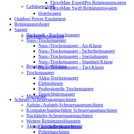
FlexoMate ExpertPro Reinigungswagen
Gebläsetechnik
FlexoMate Swift Reinigungswagen
Hotelwagen
Outdoor Power Equipment
Reinigungsroboter
Sauger
Backpack - Rucksacksauger
Stickstofferzeugung
Nass-/Trockensauger
Nass-/Trockensauger - Ap-Klasse
Nass-/Trockensauger - Sicherheitssauger
Nass-/Trockensauger - Spezialsauger
Nass-/Trockensauger - Standard-Klasse
Beratung Vorführung
Nass-/Trockensauger - Tact-Klasse
Trockensauger
Akku-Trockensauger
Elektrobesen
Professionelle Trockensauger
Teppichbürstsauger
Mietgeräte
Scheuer-/Scheuersaugmaschinen
Aufsitz-/Aufsteh-Scheuersaugmaschinen
Kompakte/handgeführte Scheuersaugmaschinen
Nachläufer-Scheuersaugmaschinen
Weitere Reinigungslösungen
Aktion Schraubenkompressor
Einscheibenmaschinen
Poliermaschinen