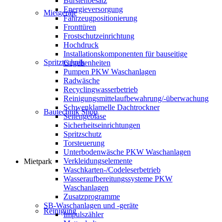
Bürstenbesatz
Energieversorgung
Mietgeräte
Fahrzeugpositionierung
Fronttüren
Frostschutzeinrichtung
Hochdruck
Installationskomponenten für bauseitige
Spritztechnik
Gegebenheiten
Pumpen PKW Waschanlagen
Radwäsche
Recyclingwasserbetrieb
Reinigungsmittelaufbewahrung/-überwachung
Schwenklamelle Dachtrockner
Bautechnik Shop
Seitengebläse
Sicherheitseinrichtungen
Spritzschutz
Torsteuerung
Unterbodenwäsche PKW Waschanlagen
Verkleidungselemente
Mietpark
Waschkarten-/Codeleserbetrieb
Wasseraufbereitungssysteme PKW
Waschanlagen
Zusatzprogramme
SB-Waschanlagen und -geräte
Reinigung
Impulszähler