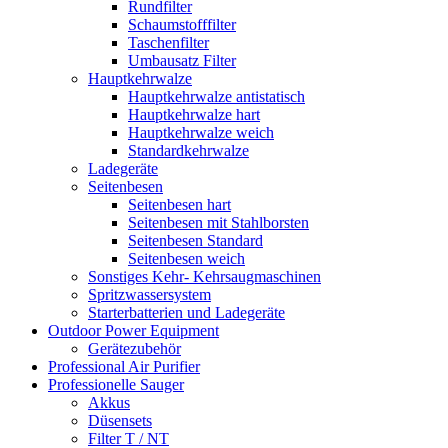
Rundfilter
Schaumstofffilter
Taschenfilter
Umbausatz Filter
Hauptkehrwalze
Hauptkehrwalze antistatisch
Hauptkehrwalze hart
Hauptkehrwalze weich
Standardkehrwalze
Ladegeräte
Seitenbesen
Seitenbesen hart
Seitenbesen mit Stahlborsten
Seitenbesen Standard
Seitenbesen weich
Sonstiges Kehr- Kehrsaugmaschinen
Spritzwassersystem
Starterbatterien und Ladegeräte
Outdoor Power Equipment
Gerätezubehör
Professional Air Purifier
Professionelle Sauger
Akkus
Düsensets
Filter T / NT