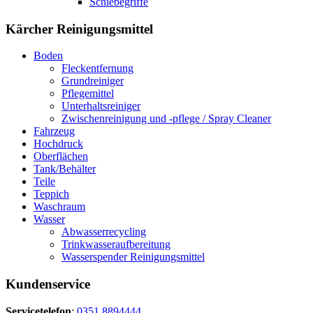
Schiebegriffe
Kärcher Reinigungsmittel
Boden
Fleckentfernung
Grundreiniger
Pflegemittel
Unterhaltsreiniger
Zwischenreinigung und -pflege / Spray Cleaner
Fahrzeug
Hochdruck
Oberflächen
Tank/Behälter
Teile
Teppich
Waschraum
Wasser
Abwasserrecycling
Trinkwasseraufbereitung
Wasserspender Reinigungsmittel
Kundenservice
Servicetelefon
:
0351 8894444