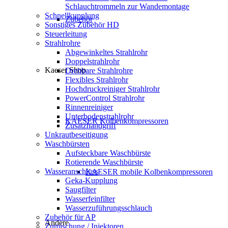
Schlauchtrommeln zur Wandemontage
Schnellkupplung
Zubehör
Sonstiges Zubehör HD
Steuerleitung
Strahlrohre
Abgewinkeltes Strahlrohr
Doppelstrahlrohr
Kaeser Shop
Drehbare Strahlrohre
Flexibles Strahlrohr
Hochdruckreiniger Strahlrohr
PowerControl Strahlrohr
Rinnenreiniger
Unterbodenstrahlrohr
KAESER Kolbenkompressoren
Zusatzhandgriff
Unkrautbeseitigung
Waschbürsten
Aufsteckbare Waschbürste
Rotierende Waschbürste
Wasseranschluss
KAESER mobile Kolbenkompressoren
Geka-Kupplung
Saugfilter
Wasserfeinfilter
Wasserzuführungsschlauch
Zubehör für AP
Andere
Zumischung / Injektoren