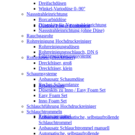
Dreifachdüsen
Winkel-Variodüse 0–90°
Nassstrahleinrichtung
Borcarbiddüse
Düsenkits für Nassstrahleinrichtung
Outdoor Power Equipment
Nassstrahleinrichtung (ohne Düse)
Rauchgasrohr
Rohrreinigung Hochdruckreiniger
Rohrreinigungsdüsen
Rohrreinigungsschlauch, DN 6
Fahrzeugreinigungssysteme
Rotordüsen (Dreckfräser)
Dreckfräser, groß
Dreckfräser, klein
Schaumsysteme
Anbausatz Schaumdüse
Becher-Schaumlanze
Arbeitsschutz
Düsenkits zu Inno / Easy Foam Set
Easy Foam Set
Inno Foam Set
Schlauchführung Hochdruckreiniger
Schlauchtrommeln
Reinigungsmittel
Anbausatz automatische, selbstaufrollende
Schlauchtrommel
Anbausatz Schlauchtrommel manuell
Automatische, selbstaufrollende