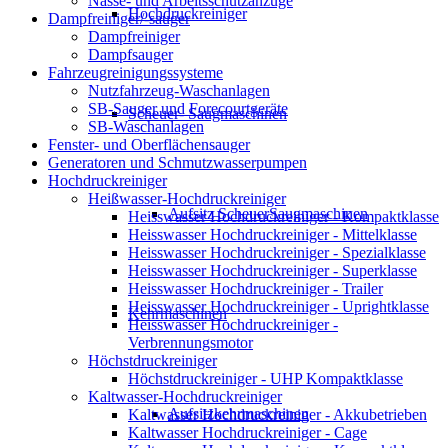
Nässe- und Arbeitsschutzanzüge
Hochdruckreiniger
Dampfreiniger/-sauger
Dampfreiniger
Dampfsauger
Fahrzeugreinigungssysteme
Nutzfahrzeug-Waschanlagen
SB-Sauger und Forecourtgeräte
Scheuer- Saugmaschinen
SB-Waschanlagen
Fenster- und Oberflächensauger
Generatoren und Schmutzwasserpumpen
Hochdruckreiniger
Heißwasser-Hochdruckreiniger
Aufsitz ScheuerSaugmaschinen
Heisswasser Hochdruckreiniger - Kompaktklasse
Heisswasser Hochdruckreiniger - Mittelklasse
Heisswasser Hochdruckreiniger - Spezialklasse
Heisswasser Hochdruckreiniger - Superklasse
Heisswasser Hochdruckreiniger - Trailer
Heisswasser Hochdruckreiniger - Uprightklasse
Kehrmaschinen
Heisswasser Hochdruckreiniger -
Verbrennungsmotor
Höchstdruckreiniger
Höchstdruckreiniger - UHP Kompaktklasse
Kaltwasser-Hochdruckreiniger
Aufsitzkehrmaschinen
Kaltwasser Hochdruckreiniger - Akkubetrieben
Kaltwasser Hochdruckreiniger - Cage