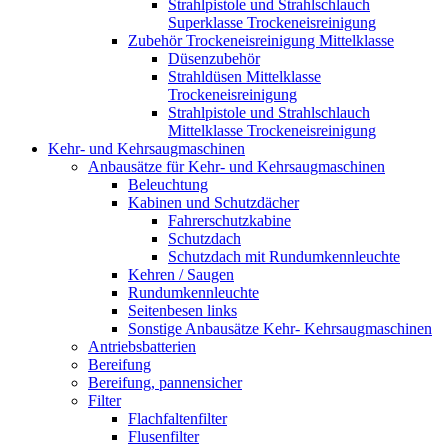
Strahlpistole und Strahlschlauch
Superklasse Trockeneisreinigung
Zubehör Trockeneisreinigung Mittelklasse
Düsenzubehör
Strahldüsen Mittelklasse
Trockeneisreinigung
Strahlpistole und Strahlschlauch
Mittelklasse Trockeneisreinigung
Kehr- und Kehrsaugmaschinen
Anbausätze für Kehr- und Kehrsaugmaschinen
Beleuchtung
Kabinen und Schutzdächer
Fahrerschutzkabine
Schutzdach
Schutzdach mit Rundumkennleuchte
Kehren / Saugen
Rundumkennleuchte
Seitenbesen links
Sonstige Anbausätze Kehr- Kehrsaugmaschinen
Antriebsbatterien
Bereifung
Bereifung, pannensicher
Filter
Flachfaltenfilter
Flusenfilter