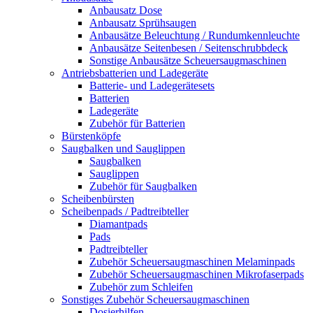
Anbausatz Dose
Anbausatz Sprühsaugen
Anbausätze Beleuchtung / Rundumkennleuchte
Anbausätze Seitenbesen / Seitenschrubbdeck
Sonstige Anbausätze Scheuersaugmaschinen
Antriebsbatterien und Ladegeräte
Batterie- und Ladegerätesets
Batterien
Ladegeräte
Zubehör für Batterien
Bürstenköpfe
Saugbalken und Sauglippen
Saugbalken
Sauglippen
Zubehör für Saugbalken
Scheibenbürsten
Scheibenpads / Padtreibteller
Diamantpads
Pads
Padtreibteller
Zubehör Scheuersaugmaschinen Melaminpads
Zubehör Scheuersaugmaschinen Mikrofaserpads
Zubehör zum Schleifen
Sonstiges Zubehör Scheuersaugmaschinen
Dosierhilfen