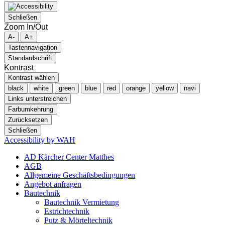
Schließen
Zoom In/Out
A-
A+
Tastennavigation
Standardschrift
Kontrast
Kontrast wählen
black
white
green
blue
red
orange
yellow
navi
Links unterstreichen
Farbumkehrung
Zurücksetzen
Schließen
Accessibility by WAH
AD Kärcher Center Matthes
AGB
Allgemeine Geschäftsbedingungen
Angebot anfragen
Bautechnik
Bautechnik Vermietung
Estrichtechnik
Putz & Mörteltechnik