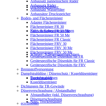
Anbausatz pannensichere Räder
Anbausatz Räder
Hochdruckreiniger
Anbausatz Wasserfilter
Anbausätze Druckspeicher
Boden- und Flächenreiniger
Adapter Flächenreiniger
Flächenreiniger FR 30
Kehr- & Kehrsaugmaschinen
Flächenreiniger FR 30 Me
Flächenreiniger FR 50 Me
Flächenreiniger FR Classic
Flächenreiniger FRV 30
Flächenreiniger FRV 30 Me
Flächenreiniger FRV 50 Me
Scheuer- Scheuersaugmaschinen
Gerätespezifische Düsenkits für FR
Gerätespezifische Düsenkits für FR Classic
Gerätespezifische Düsenkits für FRV
Brennstoffversorgung
Dampfstrahldüse / Düsenschutz / Kugeldüsenträger
Dampfstrahldüsen
Trockensauger
Kugeldüsenträger
Dichtungen für TR-Gewinde
Düsenverschraubung / Abstandhalter
Abstandhalter (inkl. Düsenverschraubung)
Düsenverschraubung
Nass- Trockensauger
eco!Booster