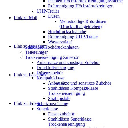
Pistolen Höchstdruck Reinigungssysteme
Rohrreinigung Höchstdruckreiniger
UHP-Trailer
Düsen
Link zu Mail
Mehrstrahlige Rotordüsen
(Druckluft angetrieben)
Hochdruckschläuche
Rohrreinigung UHP-Trailer
Wasserzulauf
Link zu Instagram
Stationäre Hochdruckanlagen
Teilereiniger
Trockeneisreinigung Zubehör
Anbausätze und sonstiges Zubehör
Druckluftversorgung
Düsenzubehör
Link zu Facebook
Kompaktklasse
Anbausätze und sonstiges Zubehör
Strahldüsen Kompaktklasse
Trockeneisreinigung
Strahlpistole
Link zu Telefon
Schutzausrüstung
Superklasse
Düsenzubehör
Strahldüsen Superklasse
Trockeneisreinigung