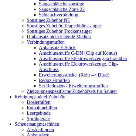
Saugschläuche sonstige
Saugschläuche Zone 22
Schlauchverbindung
Sonstiges Zubehör NT
Sonstiges Zubehör Teppichbürstsauger
Sonstiges Zubehör Trockensauger
Umbausatz nicht leitende Medien
Verbindungsmuffen
Anbausatz Y-Stück
Anschlussmuffe C-DN (Clip auf Konus)
Anschlussmuffe Elektrowerkzeug, schraubbar
Anschlussmuffe Elektrowerkzeuge, Clip-
Anschluss
Erweiterungsstücke (Rohr –> Düse)
Reduziermuffen
Set Reduzier- / Erweiterungsmuffen
Zielgruppenspezifische Zubehörsets für Sauger
Reinigungsmittel Zubehör
Dosierhilfen
Entnahmehilfen
Leergebinde
Sprühgeräte
Scheuersaugmaschinen
Abstreiflippen
Anbausätze