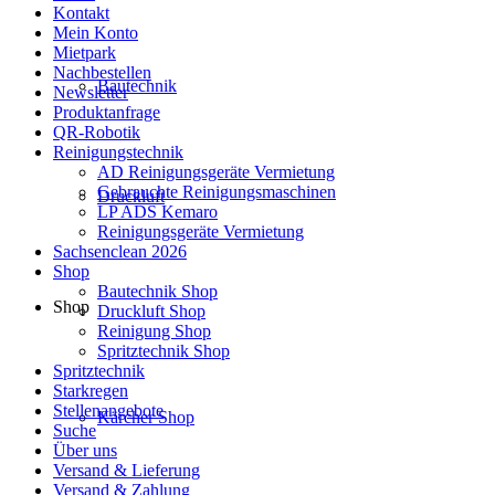
Kontakt
Mein Konto
Mietpark
Nachbestellen
Bautechnik
Newsletter
Produktanfrage
QR-Robotik
Reinigungstechnik
AD Reinigungsgeräte Vermietung
Gebrauchte Reinigungsmaschinen
Druckluft
LP ADS Kemaro
Reinigungsgeräte Vermietung
Sachsenclean 2026
Shop
Bautechnik Shop
Shop
Druckluft Shop
Reinigung Shop
Spritztechnik Shop
Spritztechnik
Starkregen
Stellenangebote
Kärcher Shop
Suche
Über uns
Versand & Lieferung
Versand & Zahlung