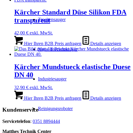
Kärcher Standard Düse Silikon FDA
transparent
Trockensauger
42,00
€
exkl. MwSt.
Hier Ihren B2B Preis anfragen
Details anzeigen
Nass- Trockensauger
Kärcher Mundstueck elastische Duese
DN 40
Industriesauger
32,90
€
exkl. MwSt.
Hier Ihren B2B Preis anfragen
Details anzeigen
Reinigungsroboter
Kundenservice
Servicetelefon
:
0351 8894444
Matthes Technik Center