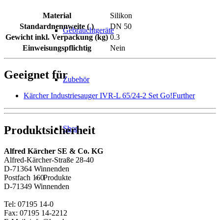
Material
Silikon
Standardnennweite ( )
DN 50
Gebrauchtgeräte
Gewicht inkl. Verpackung (kg)
0.3
Einweisungspflichtig
Nein
Geeignet für
Zubehör
Kärcher Industriesauger IVR-L 65/24-2 Set Go!Further
Produktsicherheit
Shop
Alfred Kärcher SE & Co. KG
Alfred-Kärcher-Straße 28-40
D-71364 Winnenden
Produkte
Postfach 160
D-71349 Winnenden
Tel: 07195 14-0
Fax: 07195 14-2212