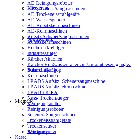
AD Reinigungsroboter
Mietgeräte
AD Scheuer- Saugmaschinen
AD Trockeneisstrahlgeräte
AD Wasserspender
AD-Aufsitzkehrmaschinen
AD-Kehrmaschinen
Aufsitz ScheuerSaugmaschinen
Spritztechnik
Aufsitzkehrmaschinen
Hochdruckreiniger
Industriesauger
Kärcher Aktionen
Kärcher Heißwassertrailer zur Unkrautbeseitigung &
Solarreinigung
Bautechnik Shop
Kehrmaschinen
LP ADS Aufsitz- Scheuersaugmaschine
LP ADS Aufsitzkehrmaschine
LP ADS KIRA
Nass- Trockensauger
Mietpark
Reinigungsmittel
Reinigungsroboter
Scheuer- Saugmaschinen
Trockeneisstrahlgeräte
Trockensauger
Wasserspender
Reinigung
Kasse