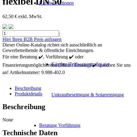
flexibel DN 50
Kärcher Aktionen
62,50
€
exkl. MwSt.
Kärcher
Mietgeräte
Fugendüse
Hier Ihren B2B Preis anfragen
Silikon
Dieser Online-Katalog richtet sich ausschließlich an
?
Gewerbetreibende & öffentliche Einrichtungen.
flexibel
Für eine Beratung ✔️, Vorführung ✔️ oder
DN
Kärcher Heißwassertrailer zur
Finanzierungsmöglichkeiten (Miete / Leasing) ✔️ sprechen Sie uns
50
Menge
an!
Artikelnummer:
9.988-402.0
Beschreibung
Produktdetails
Unkrautbeseitigung & Solarreinigung
Beschreibung
None
Beratung Vorführung
Technische Daten