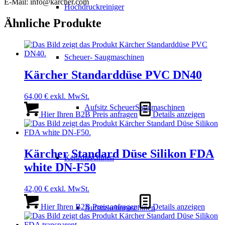
E-Mail: info@karcher.com
Hochdruckreiniger
Ähnliche Produkte
Scheuer- Saugmaschinen
Kärcher Standarddüse PVC DN40
64,00
€
exkl. MwSt.
Aufsitz ScheuerSaugmaschinen
Hier Ihren B2B Preis anfragen
Details anzeigen
Kärcher Standard Düse Silikon FDA
Kehrmaschinen
white DN-F50
42,00
€
exkl. MwSt.
Hier Ihren B2B Preis anfragen
Details anzeigen
Aufsitzkehrmaschinen