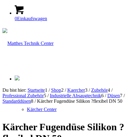
0
Einkaufswagen
Du bist hier:
Startseite
1
/
Shop
2
/
Kaercher
3
/
Zubehör
4
/
Professional Zubehör
5
/
Industrielle Absaugtechnik
6
/
Düsen
7
/
Standarddüsen
8
/
Kärcher Fugendüse Silikon ?flexibel DN 50
Kärcher Center
Kärcher Fugendüse Silikon ?