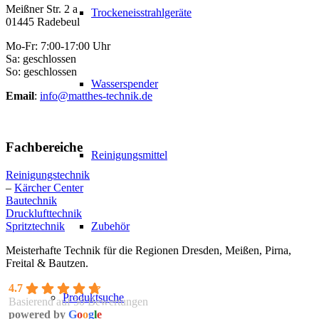
Meißner Str. 2 a
Trockeneisstrahlgeräte
01445 Radebeul
Mo-Fr: 7:00-17:00 Uhr
Sa: geschlossen
So: geschlossen
Wasserspender
Email
:
info@matthes-technik.de
Fachbereiche
Reinigungsmittel
Reinigungstechnik
–
Kärcher Center
Bautechnik
Drucklufttechnik
Zubehör
Spritztechnik
Meisterhafte Technik für die Regionen Dresden, Meißen, Pirna,
Freital & Bautzen.
4.7
Produktsuche
Basierend auf 50 Bewertungen
powered by
G
o
o
g
l
e