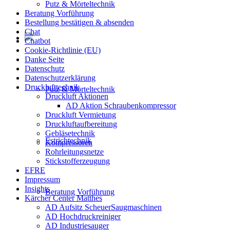
Putz & Mörteltechnik
Beratung Vorführung
Bestellung bestätigen & absenden
Chat
Chatbot
Cookie-Richtlinie (EU)
Danke Seite
Datenschutz
Datenschutzerklärung
Drucklufttechnik
Putz & Mörteltechnik
Druckluft Aktionen
AD Aktion Schraubenkompressor
Druckluft Vermietung
Druckluftaufbereitung
Gebläsetechnik
Estrichtechnik
Kompressoren
Rohrleitungsnetze
Stickstofferzeugung
EFRE
Impressum
Insights
Beratung Vorführung
Kärcher Center Matthes
AD Aufsitz ScheuerSaugmaschinen
AD Hochdruckreiniger
AD Industriesauger