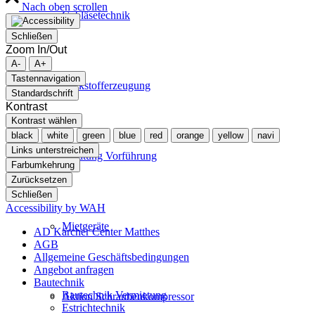
Nach oben scrollen
Gebläsetechnik
Schließen
Zoom In/Out
A-
A+
Tastennavigation
Stickstofferzeugung
Standardschrift
Kontrast
Kontrast wählen
black
white
green
blue
red
orange
yellow
navi
Links unterstreichen
Beratung Vorführung
Farbumkehrung
Zurücksetzen
Schließen
Accessibility by WAH
Mietgeräte
AD Kärcher Center Matthes
AGB
Allgemeine Geschäftsbedingungen
Angebot anfragen
Bautechnik
Bautechnik Vermietung
Aktion Schraubenkompressor
Estrichtechnik