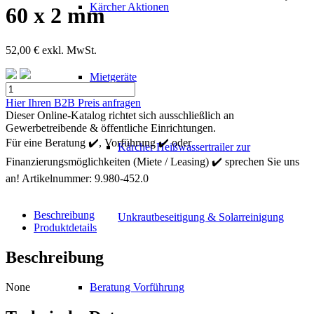
Kärcher Aktionen
60 x 2 mm
52,00
€
exkl. MwSt.
Mietgeräte
Kärcher
Präzisions
Hier Ihren B2B Preis anfragen
Stahlrohr,
Dieser Online-Katalog richtet sich ausschließlich an
ø
Gewerbetreibende & öffentliche Einrichtungen.
60
Für eine Beratung ✔️, Vorführung ✔️ oder
Kärcher Heißwassertrailer zur
x
Finanzierungsmöglichkeiten (Miete / Leasing) ✔️ sprechen Sie uns
2
mm
an!
Artikelnummer:
9.980-452.0
Menge
Beschreibung
Unkrautbeseitigung & Solarreinigung
Produktdetails
Beschreibung
None
Beratung Vorführung