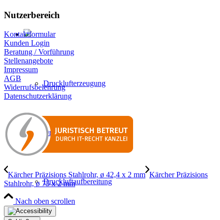
Nutzerbereich
Kontaktformular
Kunden Login
Beratung / Vorführung
Stellenangebote
Impressum
AGB
Drucklufterzeugung
Widerrufsbelehrung
Datenschutzerklärung
Druckluftverteilung
Kärcher Präzisions Stahlrohr, ø 42,4 x 2 mm
Kärcher Präzisions
Druckluftaufbereitung
Stahlrohr, ø 75 x 2 mm
Nach oben scrollen