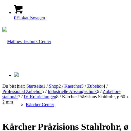
0
Einkaufswagen
Du bist hier:
Startseite
1
/
Shop
2
/
Kaercher
3
/
Zubehör
4
/
Professional Zubehör
5
/
Industrielle Absaugtechnik
6
/
Zubehöre
stationär
7
/
IV Rohrleitungen
8
/
Kärcher Präzisions Stahlrohr, ø 60 x
2 mm
Kärcher Center
Kärcher Präzisions Stahlrohr, ø