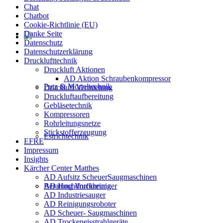
Chat
Chatbot
Cookie-Richtlinie (EU)
Danke Seite
Datenschutz
Datenschutzerklärung
Drucklufttechnik
Druckluft Aktionen
AD Aktion Schraubenkompressor
Putz & Mörteltechnik
Druckluft Vermietung
Druckluftaufbereitung
Gebläsetechnik
Kompressoren
Rohrleitungsnetze
Stickstofferzeugung
Estrichtechnik
EFRE
Impressum
Insights
Kärcher Center Matthes
AD Aufsitz ScheuerSaugmaschinen
AD Hochdruckreiniger
Beratung Vorführung
AD Industriesauger
AD Reinigungsroboter
AD Scheuer- Saugmaschinen
AD Trockeneisstrahlgeräte