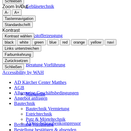
Schließen
Gebläsetechnik
Zoom In/Out
A-
A+
Tastennavigation
Standardschrift
Kontrast
Stickstofferzeugung
Kontrast wählen
black
white
green
blue
red
orange
yellow
navi
Links unterstreichen
Farbumkehrung
Zurücksetzen
Beratung Vorführung
Schließen
Accessibility by WAH
AD Kärcher Center Matthes
AGB
Allgemeine Geschäftsbedingungen
Mietgeräte
Angebot anfragen
Bautechnik
Bautechnik Vermietung
Estrichtechnik
Putz & Mörteltechnik
Aktion Schraubenkompressor
Beratung Vorführung
Bestellung bestätigen & absenden