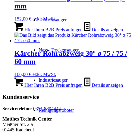
mm
152,00
€
exkl. MwSt.
Trockensauger
Hier Ihren B2B Preis anfragen
Details anzeigen
Nass- Trockensauger
Kärcher Rohrabzweig 30° ø 75 / 75 /
60 mm
166,00
€
exkl. MwSt.
Industriesauger
Hier Ihren B2B Preis anfragen
Details anzeigen
Kundenservice
Servicetelefon
:
0351 8894444
Reinigungsroboter
Matthes Technik Center
Meißner Str. 2 a
01445 Radebeul