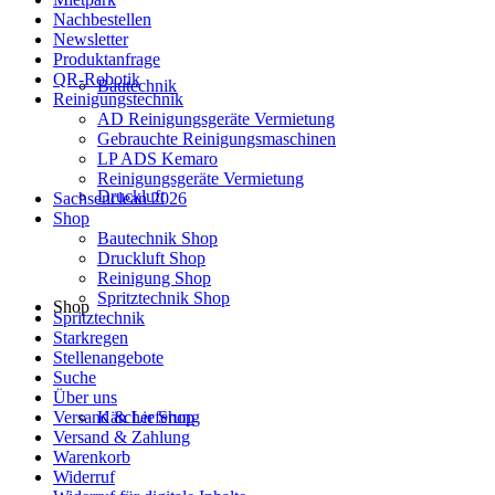
Nachbestellen
Newsletter
Produktanfrage
QR-Robotik
Bautechnik
Reinigungstechnik
AD Reinigungsgeräte Vermietung
Gebrauchte Reinigungsmaschinen
LP ADS Kemaro
Reinigungsgeräte Vermietung
Druckluft
Sachsenclean 2026
Shop
Bautechnik Shop
Druckluft Shop
Reinigung Shop
Spritztechnik Shop
Shop
Spritztechnik
Starkregen
Stellenangebote
Suche
Über uns
Versand & Lieferung
Kärcher Shop
Versand & Zahlung
Warenkorb
Widerruf