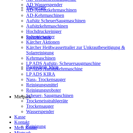
AD Wasserspender
Mietgeräte
AD-Aufsitzkehrmaschinen
AD-Kehrmaschinen
Aufsitz ScheuerSaugmaschinen
Aufsitzkehrmaschinen
Hochdruckreiniger
Industriesauger
Spritztechnik
Kärcher Aktionen
Kärcher Heißwassertrailer zur Unkrautbeseitigung &
Solarreinigung
Kehrmaschinen
LP ADS Aufsitz- Scheuersaugmaschine
Bautechnik Shop
LP ADS Aufsitzkehrmaschine
LP ADS KIRA
Nass- Trockensauger
Reinigungsmittel
Reinigungsroboter
Scheuer- Saugmaschinen
Mietpark
Trockeneisstrahlgeräte
Trockensauger
Wasserspender
Kasse
Kontakt
Reinigung
Mein Konto
Mietpark