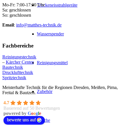
Mo-Fr: 7:00-17:00 Uhr
Trockeneisstrahlgeräte
Sa: geschlossen
So: geschlossen
Email
:
info@matthes-technik.de
Wasserspender
Fachbereiche
Reinigungstechnik
–
Kärcher Center
Reinigungsmittel
Bautechnik
Drucklufttechnik
Spritztechnik
Meisterhafte Technik für die Regionen Dresden, Meißen, Pirna,
Zubehör
Freital & Bautzen.
4.7
Basierend auf 50 Bewertungen
powered by
G
o
o
g
l
e
bewerte uns auf
Produktsuche