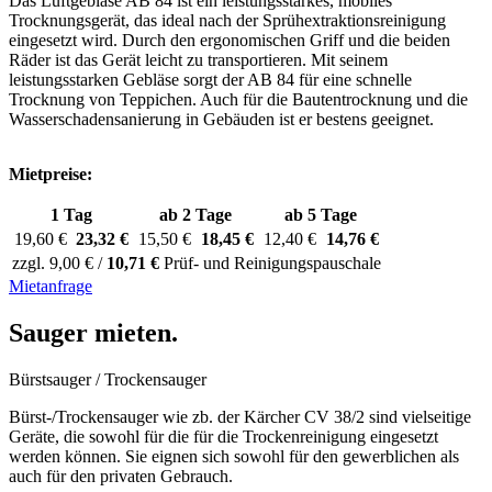
Das Luftgebläse AB 84 ist ein leistungsstarkes, mobiles
Trocknungsgerät, das ideal nach der Sprühextraktionsreinigung
eingesetzt wird. Durch den ergonomischen Griff und die beiden
Räder ist das Gerät leicht zu transportieren. Mit seinem
leistungsstarken Gebläse sorgt der AB 84 für eine schnelle
Trocknung von Teppichen. Auch für die Bautentrocknung und die
Wasserschadensanierung in Gebäuden ist er bestens geeignet.
Mietpreise:
1 Tag
ab 2 Tage
ab 5 Tage
19,60 €
23,32 €
15,50 €
18,45 €
12,40 €
14,76 €
zzgl. 9,00 € /
10,71 €
Prüf- und Reinigungspauschale
Mietanfrage
Sauger mieten
.
Bürstsauger / Trockensauger
Bürst-/Trockensauger wie zb. der Kärcher CV 38/2 sind vielseitige
Geräte, die sowohl für die für die Trockenreinigung eingesetzt
werden können. Sie eignen sich sowohl für den gewerblichen als
auch für den privaten Gebrauch.