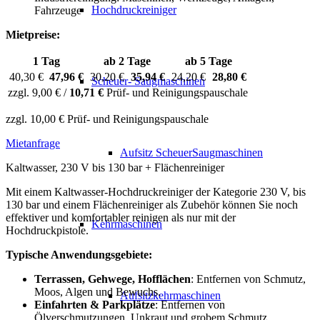
Hochdruckreiniger
Fahrzeuge
Mietpreise:
1 Tag
ab 2 Tage
ab 5 Tage
40,30 €
47,96 €
30,20 €
35,94 €
24,20 €
28,80 €
Scheuer- Saugmaschinen
zzgl. 9,00 € /
10,71 €
Prüf- und Reinigungspauschale
zzgl. 10,00 € Prüf- und Reinigungspauschale
Mietanfrage
Aufsitz ScheuerSaugmaschinen
Kaltwasser, 230 V bis 130 bar + Flächenreiniger
Mit einem Kaltwasser-Hochdruckreiniger der Kategorie 230 V, bis
130 bar und einem Flächenreiniger als Zubehör können Sie noch
effektiver und komfortabler reinigen als nur mit der
Kehrmaschinen
Hochdruckpistole.
Typische Anwendungsgebiete:
Terrassen, Gehwege, Hofflächen
: Entfernen von Schmutz,
Moos, Algen und Bewuchs.
Aufsitzkehrmaschinen
Einfahrten & Parkplätze
: Entfernen von
Ölverschmutzungen, Unkraut und grobem Schmutz.