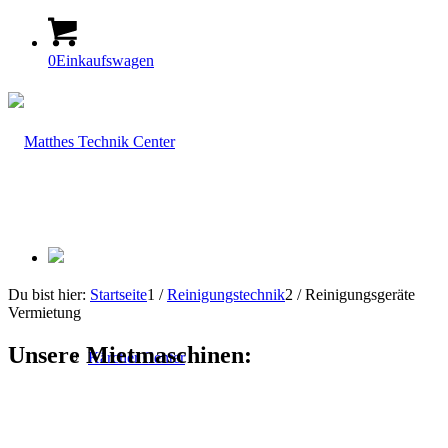
0
Einkaufswagen
Du bist hier:
Startseite
1
/
Reinigungstechnik
2
/
Reinigungsgeräte
Vermietung
Unsere Mietmaschinen
:
Kärcher Center