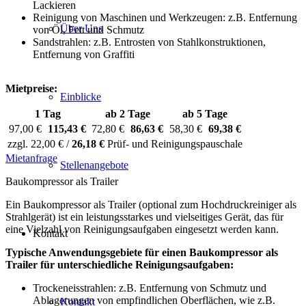
Lackieren
Reinigung von Maschinen und Werkzeugen: z.B. Entfernung
Über Uns
von Öl, Fett und Schmutz
Sandstrahlen: z.B. Entrosten von Stahlkonstruktionen,
Entfernung von Graffiti
Mietpreise:
Einblicke
1 Tag
ab 2 Tage
ab 5 Tage
97,00 €
115,43 €
72,80 €
86,63 €
58,30 €
69,38 €
zzgl. 22,00 € /
26,18 €
Prüf- und Reinigungspauschale
Mietanfrage
Stellenangebote
Baukompressor als Trailer
Ein Baukompressor als Trailer (optional zum Hochdruckreiniger als
Strahlgerät) ist ein leistungsstarkes und vielseitiges Gerät, das für
eine Vielzahl von Reinigungsaufgaben eingesetzt werden kann.
Kontakt
Typische Anwendungsgebiete für einen Baukompressor als
Trailer für unterschiedliche Reinigungsaufgaben:
Trockeneisstrahlen: z.B. Entfernung von Schmutz und
Ablagerungen von empfindlichen Oberflächen, wie z.B.
Kontakt