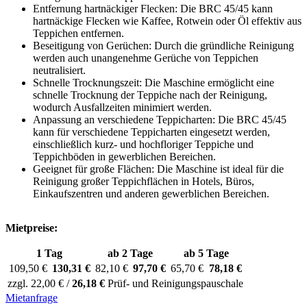
Entfernung hartnäckiger Flecken: Die BRC 45/45 kann
hartnäckige Flecken wie Kaffee, Rotwein oder Öl effektiv aus
Teppichen entfernen.
Beseitigung von Gerüchen: Durch die gründliche Reinigung
werden auch unangenehme Gerüche von Teppichen
neutralisiert.
Schnelle Trocknungszeit: Die Maschine ermöglicht eine
schnelle Trocknung der Teppiche nach der Reinigung,
wodurch Ausfallzeiten minimiert werden.
Anpassung an verschiedene Teppicharten: Die BRC 45/45
kann für verschiedene Teppicharten eingesetzt werden,
einschließlich kurz- und hochfloriger Teppiche und
Teppichböden in gewerblichen Bereichen.
Geeignet für große Flächen: Die Maschine ist ideal für die
Reinigung großer Teppichflächen in Hotels, Büros,
Einkaufszentren und anderen gewerblichen Bereichen.
Mietpreise:
1 Tag
ab 2 Tage
ab 5 Tage
109,50 €
130,31 €
82,10 €
97,70 €
65,70 €
78,18 €
zzgl. 22,00 € /
26,18 €
Prüf- und Reinigungspauschale
Mietanfrage