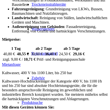
Verschmutzungen in Produktionshallen, Werkstätten und auf
Trockeneisstrahlgeräte
Baustellen.
Fahrzeugreinigung
: Grundreinigung von LKWs, Bussen,
Baumaschinen und Nutzfahrzeugen.
Landwirtschaft
: Reinigung von Ställen, landwirtschaftlichen
Geräten und Maschinen.
Außenreinigung von Gebäuden
: Fassadenreinigung,
Wasserspender
Entfernung von Graffiti und hartnäckigen Verschmutzungen.
Mietpreise:
1 Tag
ab 2 Tage
ab 5 Tage
Reinigungsmittel
40,80 €
48,55 €
30,60 €
36,41 €
24,50 €
29,16 €
zzgl. 9,00 € /
10,71 €
Prüf- und Reinigungspauschale
Mietanfrage
Kaltwasser, 400 V bis 1100 Liter, bis 250 bar
Zubehör
Kaltwasser-Hochdruckreiniger der Kategorie 400 V, bis 1100 l/h
und bis 250 bar sind absolute Hochleistungsgeräte, die für die
besonders anspruchsvolle Reinigung im gewerblichen und
industriellen Bereich konzipiert wurden. Sie meistern mühelos selbst
die hartnäckigsten Verschmutzungen und Ablagerungen.
Produktsuche
Mit diesen Geräten können Sie: