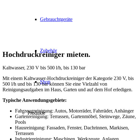
Gebrauchtgeräte
Zubehör
Hochdruckreiniger mieten
.
Kaltwasser, 230 V bis 500 l/h, bis 130 bar
Mit einem Kaltwasser-Hochdruckreiniger der Kategorie 230 V, bis
Shop
500 l/h und bis 130 bar können Sie eine Vielzahl von
Reinigungsaufgaben im Haus, Garten und auf dem Hof erledigen.
Typische Anwendungsgebiete:
Fahrzeugreinigung: Autos, Motorräder, Fahrräder, Anhänger
Produkte
Gartenreinigung: Terrassen, Gartenmöbel, Steinwege, Zäune,
Pools
Hausreinigung: Fassaden, Fenster, Dachrinnen, Markisen,
Terrassen
Industriereinigung: Maschinen, Werkzeuge, Anlagen,