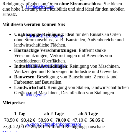
Reinigungsaufgaben an Orten
ohne Stromanschluss
. Sie bieten
Gebläsetechnik
eine hohe Leistung und Flexibilität und sind ideal für den mobilen
Einsatz.
Mit diesen Geräten können Sie:
Unabhängige Reinigung
: Ideal für den Einsatz an Orten
Stickstofferzeugung
ohne Stromanschluss, z. B. Baustellen, Außenbereiche und
landwirtschaftliche Flächen.
Hartnäckige Verschmutzungen
: Entfernt starke
Verschmutzungen, Verkrustungen und Bewuchs von
verschiedenen Oberflächen.
Beratung Vorführung
Industrielle Anwendungen
: Reinigung von Maschinen,
Werkzeugen und Fahrzeugen in Industrie und Gewerbe.
Bauwesen
: Beseitigung von Bauschmutz, Zement- und
Farbresten auf Baustellen.
Landwirtschaft
: Reinigung von Ställen, landwirtschaftlichen
Geräten und Maschinen, Desinfektion von Stallungen.
Mietgeräte
Mietpreise:
1 Tag
ab 2 Tage
ab 5 Tage
78,50 €
93,42 €
58,90 €
70,09 €
47,10 €
56,05 €
Aktion Schraubenkompressor
zzgl. 22,00 € /
26,18 €
Prüf- und Reinigungspauschale