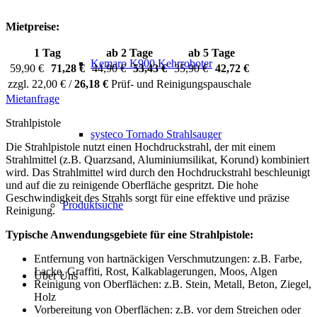
Mietpreise:
1 Tag
ab 2 Tage
ab 5 Tage
Kemaro K900 Kehrroboter
59,90 €
71,28 €
44,90 €
53,43 €
35,90 €
42,72 €
zzgl. 22,00 € /
26,18 €
Prüf- und Reinigungspauschale
Mietanfrage
Strahlpistole
systeco Tornado Strahlsauger
Die Strahlpistole nutzt einen Hochdruckstrahl, der mit einem
Strahlmittel (z.B. Quarzsand, Aluminiumsilikat, Korund) kombiniert
wird. Das Strahlmittel wird durch den Hochdruckstrahl beschleunigt
und auf die zu reinigende Oberfläche gespritzt. Die hohe
Geschwindigkeit des Strahls sorgt für eine effektive und präzise
Produktsuche
Reinigung.
Typische Anwendungsgebiete für eine Strahlpistole:
Entfernung von hartnäckigen Verschmutzungen: z.B. Farbe,
Lacke, Graffiti, Rost, Kalkablagerungen, Moos, Algen
Über Uns
Reinigung von Oberflächen: z.B. Stein, Metall, Beton, Ziegel,
Holz
Vorbereitung von Oberflächen: z.B. vor dem Streichen oder