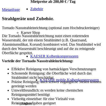
Mietpreise ab 280,00 € / Tag
Zubehör
Mietanfrage
Strahlgeräte und Zubehör
.
Tornado Nassstrahleinrichtung (optional zum Hochdruckreiniger)
Kaeser Shop
Die Tornado Nassstrahleinrichtung nutzt einen rotierenden
Wasserstrahl, der mit einem Strahlmittel (z.B. Quarzsand,
Aluminiumsilikat, Korund) kombiniert wird. Das Strahlmittel wird
durch den Wasserstrahl beschleunigt und auf die zu reinigende
Oberfläche gespritzt.
KAESER Kolbenkompressoren
Vorteile der Tornado Nassstrahleinrichtung:
Effektive Reinigung von hartnäckigen Verschmutzungen
Schonende Reinigung: die Oberfläche wird durch das
Strahlmittel nicht beschädigt
KAESER mobile Kolbenkompressoren
Präzise Reinigung: auch schwer zugängliche Stellen können
gereinigt werden
Umweltfreundlich: es werden keine chemischen
Reinigungsmittel benötigt
Vielseitig einsetzbar: für eine Vielzahl von
Reinigungsaufgaben geeignet
Andere