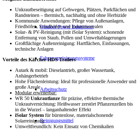
Unkrautbeseitigung auf Gehwegen, Plätzen, Parkflächen und
Randsteinen – thermisch, nachhaltig und ohne Herbizide
Kommunale Anwendungen: Pflege von Außenanlagen,
Friedhöfen, Schulhöfen und Industriearealen
Outdoor Power Equipment
Solar- & PV-Reinigung (mit iSolar System): schonende
Entfernung von Staub, Pollen und Umweltablagerungen
Großflächige Außenreinigung: Hartflächen, Einfassungen,
technische Anlagen
Fahrzeugreinigungssysteme
Vorteile des Kärcher HDS Trailers
Autark & mobil: Dieselantrieb, großer Wassertank,
Anhängerbetrieb
Hohe Flächenleistung: Ideal für professionelle Anwender und
große Areale
Arbeitsschutz
Modular erweiterbar:
WR 50
Unkrautlanze
für präzise, effektive thermische
Unkrautvernichtung: Heißwasser zerstört Pflanzenzellen bis
in die Wurzel – langanhaltender Effekt
iSolar System
für bürstenlose, materialschonende
Reinigungsmittel
Solarreinigung
Umweltfreundlich: Kein Einsatz von Chemikalien