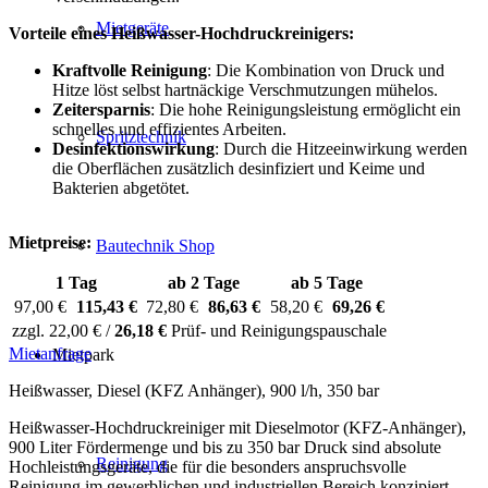
Mietgeräte
Vorteile eines Heißwasser-Hochdruckreinigers:
Kraftvolle Reinigung
: Die Kombination von Druck und
Hitze löst selbst hartnäckige Verschmutzungen mühelos.
Zeitersparnis
: Die hohe Reinigungsleistung ermöglicht ein
schnelles und effizientes Arbeiten.
Spritztechnik
Desinfektionswirkung
: Durch die Hitzeeinwirkung werden
die Oberflächen zusätzlich desinfiziert und Keime und
Bakterien abgetötet.
Mietpreise:
Bautechnik Shop
1 Tag
ab 2 Tage
ab 5 Tage
97,00 €
115,43 €
72,80 €
86,63 €
58,20 €
69,26 €
zzgl. 22,00 € /
26,18 €
Prüf- und Reinigungspauschale
Mietanfrage
Mietpark
Heißwasser, Diesel (KFZ Anhänger), 900 l/h, 350 bar
Heißwasser-Hochdruckreiniger mit Dieselmotor (KFZ-Anhänger),
900 Liter Fördermenge und bis zu 350 bar Druck sind absolute
Reinigung
Hochleistungsgeräte, die für die besonders anspruchsvolle
Reinigung im gewerblichen und industriellen Bereich konzipiert