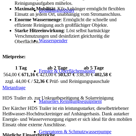
Reinigungsaufgaben mühelos.
Maximale Mobilität
: Kfz-Anhänger ermöglicht flexiblen
Reinigungsroboter
Einsatz an jedem Ort, unabhängig vom Stromanschluss.
Enorme Wassermenge
: Ermöglicht die schnelle und
effiziente Reinigung auch großflächiger Objekte.
Starke Hitzeeinwirkung
: Löst selbst hartnäckige
Verschmutzungen und desinfiziert gleichzeitig die
Wasserspender
Oberflächen.
Mietpreise:
1 Tag
ab 2 Tage
ab 5 Tage
Fenster & Oberflächensauger
564,00 €
671,16 €
423,00 €
503,37 €
338,30 €
402,58 €
zzgl. 44,00 € /
52,36 €
Prüf- und Reinigungspauschale
Mietanfrage
HDS Trailer zb. zur Unkrautbeseitigung & Solarreinigung
Manuelles Reinigungsequipment
Der Kärcher HDS Trailer ist ein leistungsstarker, dieselbetriebener
Heißwasser-Hochdruckreiniger auf Anhängerbasis. Dank autarker
Energie- und Wasserversorgung eignet er sich ideal für den mobilen
Einsatz ohne externe Anschlüsse.
Generatoren & Schmutzwasserpumpe
Mögliche Einsatzbereiche