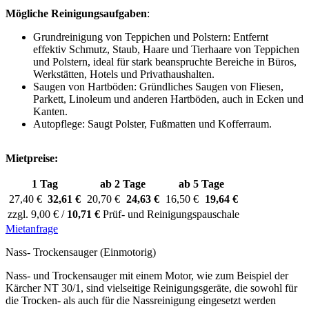
Mögliche Reinigungsaufgaben
:
Grundreinigung von Teppichen und Polstern: Entfernt
effektiv Schmutz, Staub, Haare und Tierhaare von Teppichen
und Polstern, ideal für stark beanspruchte Bereiche in Büros,
Werkstätten, Hotels und Privathaushalten.
Saugen von Hartböden: Gründliches Saugen von Fliesen,
Parkett, Linoleum und anderen Hartböden, auch in Ecken und
Kanten.
Autopflege: Saugt Polster, Fußmatten und Kofferraum.
Mietpreise:
1 Tag
ab 2 Tage
ab 5 Tage
27,40 €
32,61 €
20,70 €
24,63 €
16,50 €
19,64 €
zzgl. 9,00 € /
10,71 €
Prüf- und Reinigungspauschale
Mietanfrage
Nass- Trockensauger (Einmotorig)
Nass- und Trockensauger mit einem Motor, wie zum Beispiel der
Kärcher NT 30/1, sind vielseitige Reinigungsgeräte, die sowohl für
die Trocken- als auch für die Nassreinigung eingesetzt werden