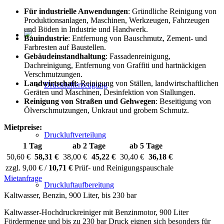
Für industrielle Anwendungen
: Gründliche Reinigung von
Produktionsanlagen, Maschinen, Werkzeugen, Fahrzeugen
und Böden in Industrie und Handwerk.
Bauindustrie
: Entfernung von Bauschmutz, Zement- und
Farbresten auf Baustellen.
Gebäudeinstandhaltung
: Fassadenreinigung,
Dachreinigung, Entfernung von Graffiti und hartnäckigen
Verschmutzungen.
Landwirtschaft
: Reinigung von Ställen, landwirtschaftlichen
Drucklufterzeugung
Geräten und Maschinen, Desinfektion von Stallungen.
Reinigung von Straßen und Gehwegen
: Beseitigung von
Ölverschmutzungen, Unkraut und grobem Schmutz.
Mietpreise:
Druckluftverteilung
1 Tag
ab 2 Tage
ab 5 Tage
50,60 €
58,31 €
38,00 €
45,22 €
30,40 €
36,18 €
zzgl. 9,00 € /
10,71 €
Prüf- und Reinigungspauschale
Mietanfrage
Druckluftaufbereitung
Kaltwasser, Benzin, 900 Liter, bis 230 bar
Kaltwasser-Hochdruckreiniger mit Benzinmotor, 900 Liter
Fördermenge und bis zu 230 bar Druck eignen sich besonders für