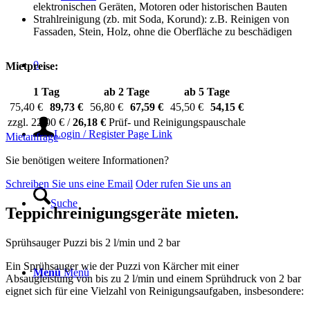
elektronischen Geräten, Motoren oder historischen Bauten
Strahlreinigung (zb. mit Soda, Korund): z.B. Reinigen von
Fassaden, Stein, Holz, ohne die Oberfläche zu beschädigen
0
Mietpreise:
1 Tag
ab 2 Tage
ab 5 Tage
75,40 €
89,73 €
56,80 €
67,59 €
45,50 €
54,15 €
zzgl. 22,00 € /
26,18 €
Prüf- und Reinigungspauschale
Login / Register Page Link
Mietanfrage
Sie benötigen weitere Informationen?
Schreiben Sie uns eine Email
Oder rufen Sie uns an
Suche
Teppichreinigungsgeräte mieten
.
Sprühsauger Puzzi bis 2 l/min und 2 bar
Ein Sprühsauger wie der Puzzi von Kärcher mit einer
Menü
Menü
Absaugleistung von bis zu 2 l/min und einem Sprühdruck von 2 bar
eignet sich für eine Vielzahl von Reinigungsaufgaben, insbesondere: