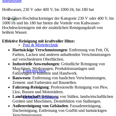
Mietanfrage
Heißwasser, 230 V oder 400 V, bis 1000 l/h, bis 180 bar
Heißwasser-Hochdruckreiniger der Kategorie 230 V oder 400 V, bis
1000 l/h und bis 180 bar bieten die Vorteile von Kaltwasser-
Hochdruckreinigern mit der zusätzlichen Reinigungskraft von
heißem Wasser.
Effektive Reinigung mit kraftvoller Hitze:
Putz & Mörteltechnik
Hartnäckige Verschmutzungen
: Entfernung von Fett, Öl,
Farben, Lacken und anderen anhaftenden Verschmutzungen
auf verschiedenen Oberflächen.
Industrielle Anwendungen
: Gründliche Reinigung von
Maschinen, Werkzeugen, Produktionsanlagen und
Estrichtechnik
Fahrzeugen in Industrie und Handwerk.
Bauwesen
: Entfernung von baulichen Verschmutzungen,
Zement- und Farbresten auf Baustellen.
Fahrzeug-Reinigung
: Professionelle Reinigung von Pkw,
Lkw, Bussen und Motorrädern.
Landwirtschaft
: Reinigung von Ställen, landwirtschaftlichen
Beratung Vorführung
Geräten und Maschinen, Desinfektion von Stallungen.
Außenreinigung von Gebäuden
: Fassadenreinigung,
Dachreinigung, Entfernung von Graffiti und hartnäckigen
Verschmutzungen.