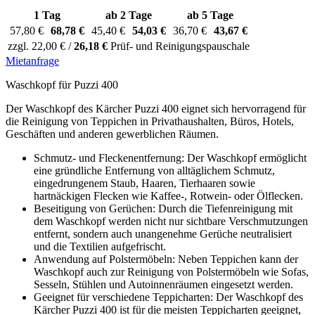
1 Tag
ab 2 Tage
ab 5 Tage
57,80 €
68,78 €
45,40 €
54,03 €
36,70 €
43,67 €
zzgl. 22,00 € /
26,18 €
Prüf- und Reinigungspauschale
Mietanfrage
Waschkopf für Puzzi 400
Der Waschkopf des Kärcher Puzzi 400 eignet sich hervorragend für
die Reinigung von Teppichen in Privathaushalten, Büros, Hotels,
Geschäften und anderen gewerblichen Räumen.
Schmutz- und Fleckenentfernung: Der Waschkopf ermöglicht
eine gründliche Entfernung von alltäglichem Schmutz,
eingedrungenem Staub, Haaren, Tierhaaren sowie
hartnäckigen Flecken wie Kaffee-, Rotwein- oder Ölflecken.
Beseitigung von Gerüchen: Durch die Tiefenreinigung mit
dem Waschkopf werden nicht nur sichtbare Verschmutzungen
entfernt, sondern auch unangenehme Gerüche neutralisiert
und die Textilien aufgefrischt.
Anwendung auf Polstermöbeln: Neben Teppichen kann der
Waschkopf auch zur Reinigung von Polstermöbeln wie Sofas,
Sesseln, Stühlen und Autoinnenräumen eingesetzt werden.
Geeignet für verschiedene Teppicharten: Der Waschkopf des
Kärcher Puzzi 400 ist für die meisten Teppicharten geeignet,