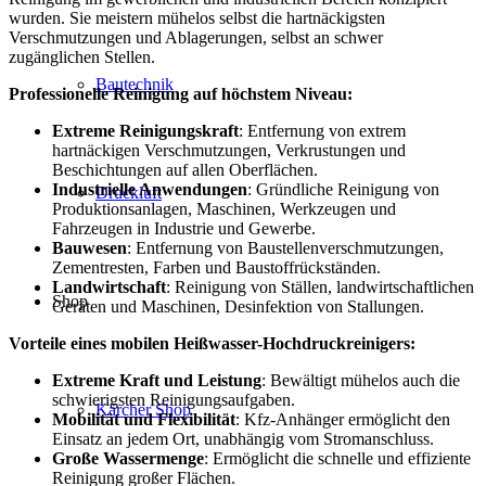
wurden. Sie meistern mühelos selbst die hartnäckigsten
Verschmutzungen und Ablagerungen, selbst an schwer
zugänglichen Stellen.
Bautechnik
Professionelle Reinigung auf höchstem Niveau:
Extreme Reinigungskraft
: Entfernung von extrem
hartnäckigen Verschmutzungen, Verkrustungen und
Beschichtungen auf allen Oberflächen.
Industrielle Anwendungen
: Gründliche Reinigung von
Druckluft
Produktionsanlagen, Maschinen, Werkzeugen und
Fahrzeugen in Industrie und Gewerbe.
Bauwesen
: Entfernung von Baustellenverschmutzungen,
Zementresten, Farben und Baustoffrückständen.
Landwirtschaft
: Reinigung von Ställen, landwirtschaftlichen
Shop
Geräten und Maschinen, Desinfektion von Stallungen.
Vorteile eines mobilen Heißwasser-Hochdruckreinigers:
Extreme Kraft und Leistung
: Bewältigt mühelos auch die
schwierigsten Reinigungsaufgaben.
Kärcher Shop
Mobilität und Flexibilität
: Kfz-Anhänger ermöglicht den
Einsatz an jedem Ort, unabhängig vom Stromanschluss.
Große Wassermenge
: Ermöglicht die schnelle und effiziente
Reinigung großer Flächen.