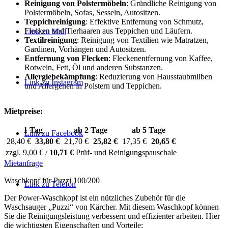
Reinigung von Polstermöbeln
: Gründliche Reinigung von
Polstermöbeln, Sofas, Sesseln, Autositzen.
Teppichreinigung
: Effektive Entfernung von Schmutz,
Flecken und Tierhaaren aus Teppichen und Läufern.
Link zu Mail
Textilreinigung
: Reinigung von Textilien wie Matratzen,
Gardinen, Vorhängen und Autositzen.
Entfernung von Flecken
: Fleckenentfernung von Kaffee,
Rotwein, Fett, Öl und anderen Substanzen.
Allergiebekämpfung
: Reduzierung von Hausstaubmilben
Link zu Instagram
und Allergenen in Polstern und Teppichen.
Mietpreise:
1 Tag
ab 2 Tage
ab 5 Tage
Link zu Facebook
28,40 €
33,80 €
21,70 €
25,82 €
17,35 €
20,65 €
zzgl. 9,00 € /
10,71 €
Prüf- und Reinigungspauschale
Mietanfrage
Waschkopf für Puzzi 100/200
Link zu Telefon
Der Power-Waschkopf ist ein nützliches Zubehör für die
Waschsauger „Puzzi“ von Kärcher. Mit diesem Waschkopf können
Sie die Reinigungsleistung verbessern und effizienter arbeiten. Hier
die wichtigsten Eigenschaften und Vorteile: