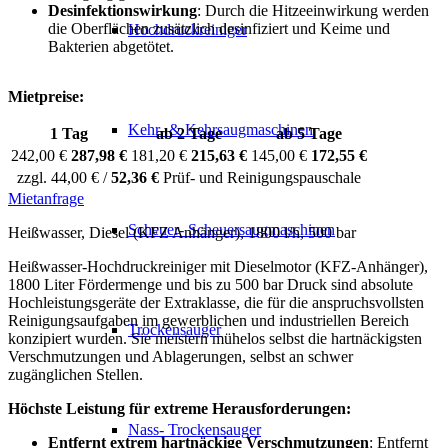
Desinfektionswirkung
: Durch die Hitzeeinwirkung werden
die Oberflächen zusätzlich desinfiziert und Keime und
Hochdruckreiniger
Bakterien abgetötet.
Mietpreise:
Kehr- & Kehrsaugmaschinen
1 Tag
ab 2 Tage
ab 5 Tage
242,00 €
287,98 €
181,20 €
215,63 €
145,00 €
172,55 €
zzgl. 44,00 € /
52,36 €
Prüf- und Reinigungspauschale
Mietanfrage
Scheuer- Scheuersaugmaschinen
Heißwasser, Diesel (KFZ Anhänger), 1800 l/h, 500 bar
Heißwasser-Hochdruckreiniger mit Dieselmotor (KFZ-Anhänger),
1800 Liter Fördermenge und bis zu 500 bar Druck sind absolute
Hochleistungsgeräte der Extraklasse, die für die anspruchsvollsten
Reinigungsaufgaben im gewerblichen und industriellen Bereich
Trockensauger
konzipiert wurden. Sie meistern mühelos selbst die hartnäckigsten
Verschmutzungen und Ablagerungen, selbst an schwer
zugänglichen Stellen.
Höchste Leistung für extreme Herausforderungen:
Nass- Trockensauger
Entfernt extrem hartnäckige Verschmutzungen
: Entfernt