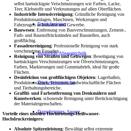
selbst hartnäckigste Verschmutzungen wie Farben, Lacke,
Teer, Klebstoffe und Verkrustungen auf allen Oberflächen.
Industrielle Intensivreinigung
: Gründliche Reinigung von
Produktionsanlagen, Maschinen, Werkzeugen und
Teppichreiniger
Fahrzeugen in Industrie und Gewerbe.
Bauwesen
: Entfernung von Bauverschmutzungen, Zement-,
Farb- und Baustoffrückständen auf Baustellen, auch
großflächig.
Fassadenreinigung
: Professionelle Reinigung von stark
verschmutzten Fassaden.
Industrielle Absaugtechnik
Reinigung von Straßen und Gehwegen
: Beseitigung von
hartnäckigen Verschmutzungen wie Ölverschmutzungen,
Farben, Markierungen und Gummiabrieb, ideal für große
Flächen.
Desinfektion von großflächigen Objekten
: Lagerhallen,
Trockeneisreinigung
Produktionsstätten, Terrassen, landwirtschaftliche Flächen
und Tierhaltungsbereiche.
Graffiti- und Farbentfernung von Denkmälern und
Kunstwerken
: schonende Reinigung unter Berücksichtigung
der Materialeigenschaften.
Dampfreiniger- Sauger
Vorteile eines mobilen Hochleistungs-Heißwasser-
Hochdruckreinigers:
Absolute Spitzenleistung
: Bewältigt selbst extremste