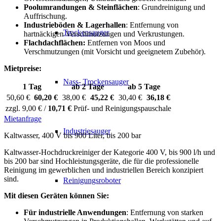
Poolumrandungen & Steinflächen
: Grundreinigung und
Auffrischung.
Industrieböden & Lagerhallen
: Entfernung von
Trockensauger
hartnäckigen Verschmutzungen und Verkrustungen.
Flachdachflächen:
Entfernen von Moos und
Verschmutzungen (mit Vorsicht und geeignetem Zubehör).
Mietpreise:
Nass- Trockensauger
1 Tag
ab 2 Tage
ab 5 Tage
50,60 €
60,20 €
38,00 €
45,22 €
30,40 €
36,18 €
zzgl. 9,00 € /
10,71 €
Prüf- und Reinigungspauschale
Mietanfrage
Industriesauger
Kaltwasser, 400 V bis 900 Liter, bis 200 bar
Kaltwasser-Hochdruckreiniger der Kategorie 400 V, bis 900 l/h und
bis 200 bar sind Hochleistungsgeräte, die für die professionelle
Reinigung im gewerblichen und industriellen Bereich konzipiert
sind.
Reinigungsroboter
Mit diesen Geräten können Sie:
Für industrielle Anwendungen
: Entfernung von starken