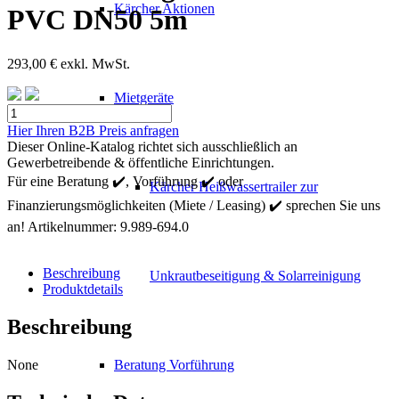
Kärcher Aktionen
PVC DN50 5m
293,00
€
exkl. MwSt.
Mietgeräte
Kärcher
Saugstelle
Hier Ihren B2B Preis anfragen
Schlauch
Dieser Online-Katalog richtet sich ausschließlich an
PVC
Gewerbetreibende & öffentliche Einrichtungen.
DN50
Für eine Beratung ✔️, Vorführung ✔️ oder
Kärcher Heißwassertrailer zur
5m
Finanzierungsmöglichkeiten (Miete / Leasing) ✔️ sprechen Sie uns
Menge
an!
Artikelnummer:
9.989-694.0
Beschreibung
Unkrautbeseitigung & Solarreinigung
Produktdetails
Beschreibung
None
Beratung Vorführung