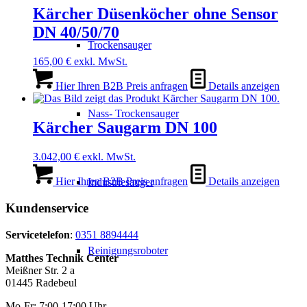
Kärcher Düsenköcher ohne Sensor
DN 40/50/70
Trockensauger
165,00
€
exkl. MwSt.
Hier Ihren B2B Preis anfragen
Details anzeigen
Nass- Trockensauger
Kärcher Saugarm DN 100
3.042,00
€
exkl. MwSt.
Hier Ihren B2B Preis anfragen
Details anzeigen
Industriesauger
Kundenservice
Servicetelefon
:
0351 8894444
Reinigungsroboter
Matthes Technik Center
Meißner Str. 2 a
01445 Radebeul
Mo-Fr: 7:00-17:00 Uhr