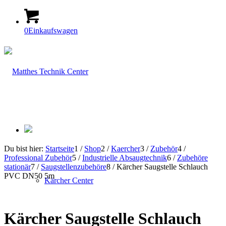
0
Einkaufswagen
Du bist hier:
Startseite
1
/
Shop
2
/
Kaercher
3
/
Zubehör
4
/
Professional Zubehör
5
/
Industrielle Absaugtechnik
6
/
Zubehöre
stationär
7
/
Saugstellenzubehöre
8
/
Kärcher Saugstelle Schlauch
PVC DN50 5m
Kärcher Center
Kärcher Saugstelle Schlauch