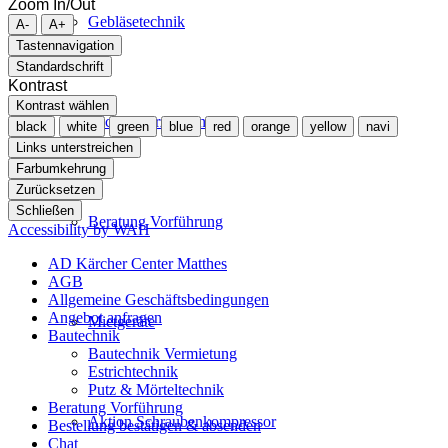
Zoom In/Out
Gebläsetechnik
A-
A+
Tastennavigation
Standardschrift
Kontrast
Kontrast wählen
Stickstofferzeugung
black
white
green
blue
red
orange
yellow
navi
Links unterstreichen
Farbumkehrung
Zurücksetzen
Schließen
Beratung Vorführung
Accessibility by WAH
AD Kärcher Center Matthes
AGB
Allgemeine Geschäftsbedingungen
Angebot anfragen
Mietgeräte
Bautechnik
Bautechnik Vermietung
Estrichtechnik
Putz & Mörteltechnik
Beratung Vorführung
Aktion Schraubenkompressor
Bestellung bestätigen & absenden
Chat