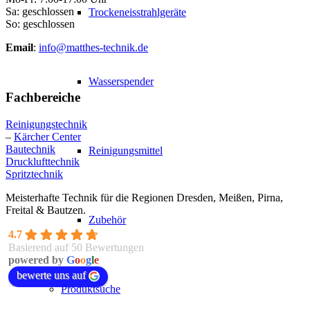
Sa: geschlossen
Trockeneisstrahlgeräte
So: geschlossen
Email
:
info@matthes-technik.de
Wasserspender
Fachbereiche
Reinigungstechnik
–
Kärcher Center
Bautechnik
Reinigungsmittel
Drucklufttechnik
Spritztechnik
Meisterhafte Technik für die Regionen Dresden, Meißen, Pirna,
Freital & Bautzen.
Zubehör
4.7
Basierend auf 50 Bewertungen
powered by
G
o
o
g
l
e
bewerte uns auf
Produktsuche