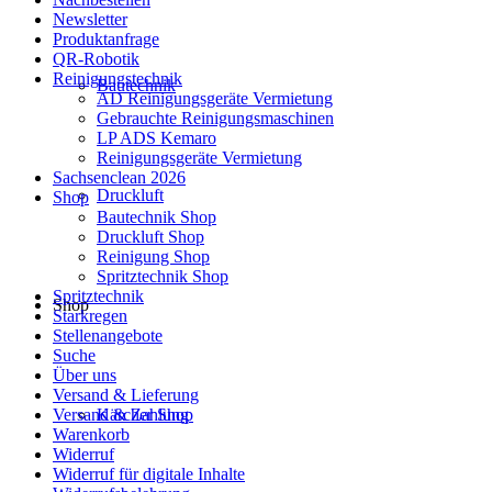
Newsletter
Produktanfrage
QR-Robotik
Reinigungstechnik
Bautechnik
AD Reinigungsgeräte Vermietung
Gebrauchte Reinigungsmaschinen
LP ADS Kemaro
Reinigungsgeräte Vermietung
Sachsenclean 2026
Druckluft
Shop
Bautechnik Shop
Druckluft Shop
Reinigung Shop
Spritztechnik Shop
Spritztechnik
Shop
Starkregen
Stellenangebote
Suche
Über uns
Versand & Lieferung
Versand & Zahlung
Kärcher Shop
Warenkorb
Widerruf
Widerruf für digitale Inhalte