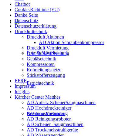
Chatbot
Cookie-Richtlinie (EU)
Danke Seite
Datenschutz
Datenschutzerklärung
Drucklufttechnik
Druckluft Aktionen
AD Aktion Schraubenkompressor
Druckluft Vermietung
Putz & Mörteltechnik
Druckluftaufbereitung
Gebläsetechnik
Kompressoren
Rohrleitungsnetze
Stickstofferzeugung
EFRE
Estrichtechnik
Impressum
Insights
Kärcher Center Matthes
AD Aufsitz ScheuerSaugmaschinen
AD Hochdruckreiniger
AD Industriesauger
Beratung Vorführung
AD Reinigungsroboter
AD Scheuer- Saugmaschinen
AD Trockeneisstrahlgeräte
AD Wasserspender