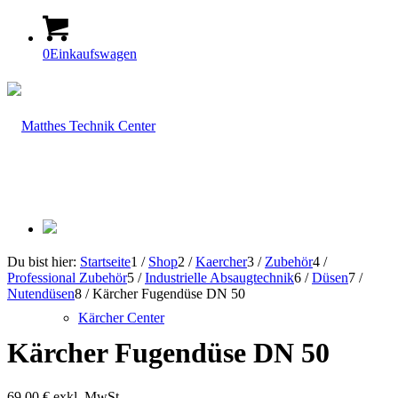
0
Einkaufswagen
Du bist hier:
Startseite
1
/
Shop
2
/
Kaercher
3
/
Zubehör
4
/
Professional Zubehör
5
/
Industrielle Absaugtechnik
6
/
Düsen
7
/
Nutendüsen
8
/
Kärcher Fugendüse DN 50
Kärcher Center
Kärcher Fugendüse DN 50
69,00
€
exkl. MwSt.