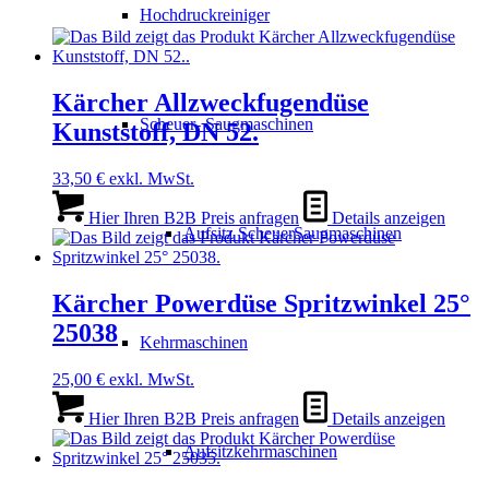
Hochdruckreiniger
Kärcher Allzweckfugendüse
Scheuer- Saugmaschinen
Kunststoff, DN 52.
33,50
€
exkl. MwSt.
Hier Ihren B2B Preis anfragen
Details anzeigen
Aufsitz ScheuerSaugmaschinen
Kärcher Powerdüse Spritzwinkel 25°
25038
Kehrmaschinen
25,00
€
exkl. MwSt.
Hier Ihren B2B Preis anfragen
Details anzeigen
Aufsitzkehrmaschinen