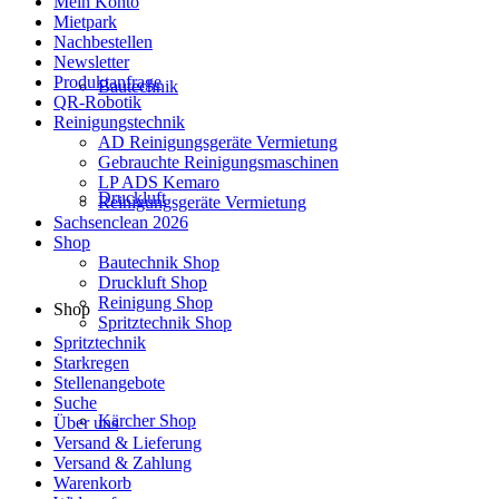
Mein Konto
Mietpark
Nachbestellen
Newsletter
Produktanfrage
Bautechnik
QR-Robotik
Reinigungstechnik
AD Reinigungsgeräte Vermietung
Gebrauchte Reinigungsmaschinen
LP ADS Kemaro
Druckluft
Reinigungsgeräte Vermietung
Sachsenclean 2026
Shop
Bautechnik Shop
Druckluft Shop
Reinigung Shop
Shop
Spritztechnik Shop
Spritztechnik
Starkregen
Stellenangebote
Suche
Kärcher Shop
Über uns
Versand & Lieferung
Versand & Zahlung
Warenkorb