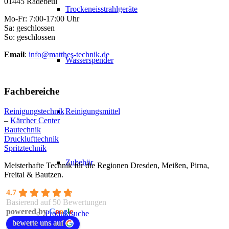
01445 Radebeul
Trockeneisstrahlgeräte
Mo-Fr: 7:00-17:00 Uhr
Sa: geschlossen
So: geschlossen
Email
:
info@matthes-technik.de
Wasserspender
Fachbereiche
Reinigungsmittel
Reinigungstechnik
–
Kärcher Center
Bautechnik
Drucklufttechnik
Spritztechnik
Zubehör
Meisterhafte Technik für die Regionen Dresden, Meißen, Pirna,
Freital & Bautzen.
4.7
Basierend auf 50 Bewertungen
powered by
G
o
o
g
l
e
Produktsuche
bewerte uns auf