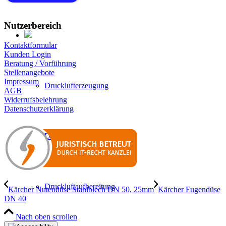
Nutzerbereich
Kontaktformular
Kunden Login
Beratung / Vorführung
Stellenangebote
Impressum
Drucklufterzeugung
AGB
Widerrufsbelehrung
Datenschutzerklärung
Druckluftverteilung
Druckluftaufbereitung
Kärcher Nutendüse Stahlblech DN 50, 25mm
Kärcher Fugendüse
DN 40
Nach oben scrollen