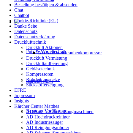
Bestellung bestätigen & absenden
Chat
Chatbot
Cookie-Richtlinie (EU)
Danke Seite
Datenschutz
Datenschutzerklärung
Drucklufttechnik
Druckluft Aktionen
Putz & Mörteltechnik
AD Aktion Schraubenkompressor
Druckluft Vermietung
Druckluftaufbereitung
Gebläsetechnik
Kompressoren
Rohrleitungsnetze
Estrichtechnik
Stickstofferzeugung
EFRE
Impressum
Insights
Kärcher Center Matthes
Beratung Vorführung
AD Aufsitz ScheuerSaugmaschinen
AD Hochdruckreiniger
AD Industriesauger
AD Reinigungsroboter
AD Scheuer- Saugmaschinen