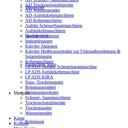
AD Trockeneisstrahlgeräte
Mietgeräte
AD Wasserspender
AD-Aufsitzkehrmaschinen
AD-Kehrmaschinen
Aufsitz ScheuerSaugmaschinen
Aufsitzkehrmaschinen
Hochdruckreiniger
Spritztechnik
Industriesauger
Kärcher Aktionen
Kärcher Heißwassertrailer zur Unkrautbeseitigung &
Solarreinigung
Kehrmaschinen
Bautechnik Shop
LP ADS Aufsitz- Scheuersaugmaschine
LP ADS Aufsitzkehrmaschine
LP ADS KIRA
Nass- Trockensauger
Reinigungsmittel
Reinigungsroboter
Mietpark
Scheuer- Saugmaschinen
Trockeneisstrahlgeräte
Trockensauger
Wasserspender
Kasse
Reinigung
Kontakt