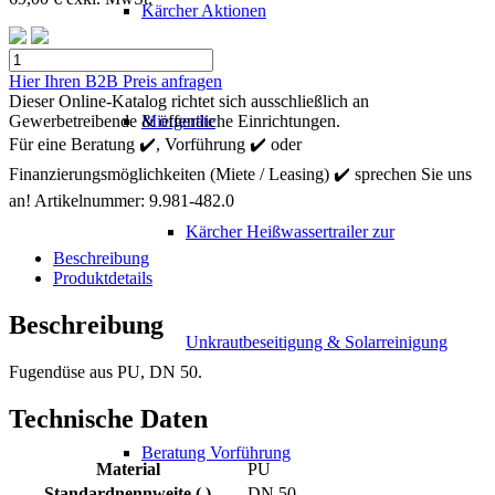
Kärcher Aktionen
Kärcher
Fugendüse
Hier Ihren B2B Preis anfragen
DN
Dieser Online-Katalog richtet sich ausschließlich an
50
Gewerbetreibende & öffentliche Einrichtungen.
Mietgeräte
Menge
Für eine Beratung ✔️, Vorführung ✔️ oder
Finanzierungsmöglichkeiten (Miete / Leasing) ✔️ sprechen Sie uns
an!
Artikelnummer:
9.981-482.0
Kärcher Heißwassertrailer zur
Beschreibung
Produktdetails
Beschreibung
Unkrautbeseitigung & Solarreinigung
Fugendüse aus PU, DN 50.
Technische Daten
Beratung Vorführung
Material
PU
Standardnennweite ( )
DN 50