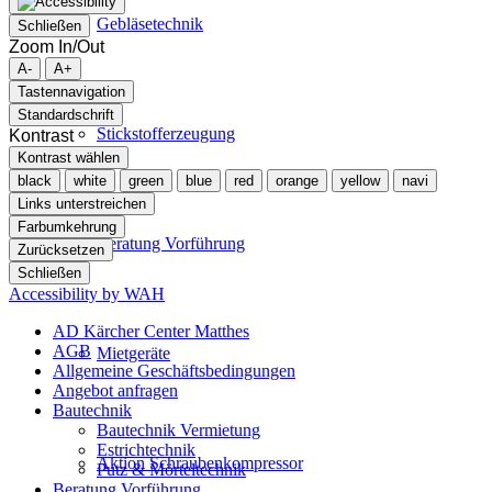
Gebläsetechnik
Schließen
Zoom In/Out
A-
A+
Tastennavigation
Standardschrift
Stickstofferzeugung
Kontrast
Kontrast wählen
black
white
green
blue
red
orange
yellow
navi
Links unterstreichen
Farbumkehrung
Beratung Vorführung
Zurücksetzen
Schließen
Accessibility by WAH
AD Kärcher Center Matthes
AGB
Mietgeräte
Allgemeine Geschäftsbedingungen
Angebot anfragen
Bautechnik
Bautechnik Vermietung
Estrichtechnik
Aktion Schraubenkompressor
Putz & Mörteltechnik
Beratung Vorführung