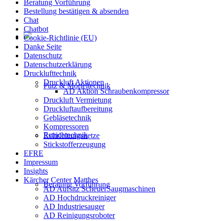
Beratung Vorführung
Bestellung bestätigen & absenden
Chat
Chatbot
Cookie-Richtlinie (EU)
Danke Seite
Datenschutz
Datenschutzerklärung
Drucklufttechnik
Druckluft Aktionen
Putz & Mörteltechnik
AD Aktion Schraubenkompressor
Druckluft Vermietung
Druckluftaufbereitung
Gebläsetechnik
Kompressoren
Estrichtechnik
Rohrleitungsnetze
Stickstofferzeugung
EFRE
Impressum
Insights
Kärcher Center Matthes
Beratung Vorführung
AD Aufsitz ScheuerSaugmaschinen
AD Hochdruckreiniger
AD Industriesauger
AD Reinigungsroboter