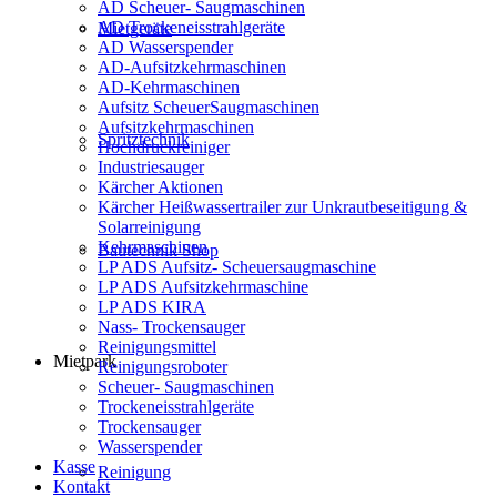
AD Scheuer- Saugmaschinen
AD Trockeneisstrahlgeräte
Mietgeräte
AD Wasserspender
AD-Aufsitzkehrmaschinen
AD-Kehrmaschinen
Aufsitz ScheuerSaugmaschinen
Aufsitzkehrmaschinen
Spritztechnik
Hochdruckreiniger
Industriesauger
Kärcher Aktionen
Kärcher Heißwassertrailer zur Unkrautbeseitigung &
Solarreinigung
Kehrmaschinen
Bautechnik Shop
LP ADS Aufsitz- Scheuersaugmaschine
LP ADS Aufsitzkehrmaschine
LP ADS KIRA
Nass- Trockensauger
Reinigungsmittel
Mietpark
Reinigungsroboter
Scheuer- Saugmaschinen
Trockeneisstrahlgeräte
Trockensauger
Wasserspender
Kasse
Reinigung
Kontakt