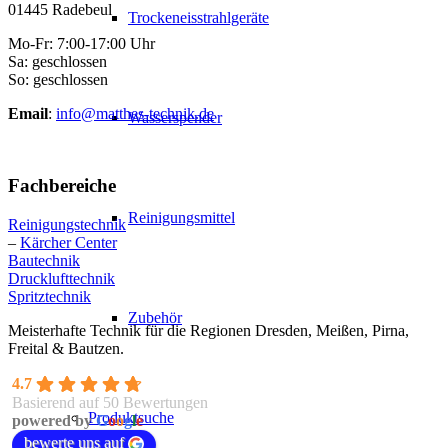
01445 Radebeul
Trockeneisstrahlgeräte
Mo-Fr: 7:00-17:00 Uhr
Sa: geschlossen
So: geschlossen
Email
:
info@matthes-technik.de
Wasserspender
Fachbereiche
Reinigungsmittel
Reinigungstechnik
–
Kärcher Center
Bautechnik
Drucklufttechnik
Spritztechnik
Zubehör
Meisterhafte Technik für die Regionen Dresden, Meißen, Pirna,
Freital & Bautzen.
4.7
Basierend auf 50 Bewertungen
Produktsuche
powered by
G
o
o
g
l
e
bewerte uns auf