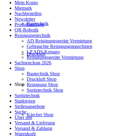
Mein Konto
Mietpark
Nachbestellen
Newsletter
Bautechnik
Produktanfrage
QR-Robotik
Reinigungstechnik
AD Reinigungsgeräte Vermietung
Gebrauchte Reinigungsmaschinen
LP ADS Kemaro
Druckluft
Reinigungsgeräte Vermietung
Sachsenclean 2026
Shop
Bautechnik Shop
Druckluft Shop
Shop
Reinigung Shop
Spritztechnik Shop
Spritztechnik
Starkregen
Stellenangebote
Suche
Kärcher Shop
Über uns
Versand & Lieferung
Versand & Zahlung
Warenkorb