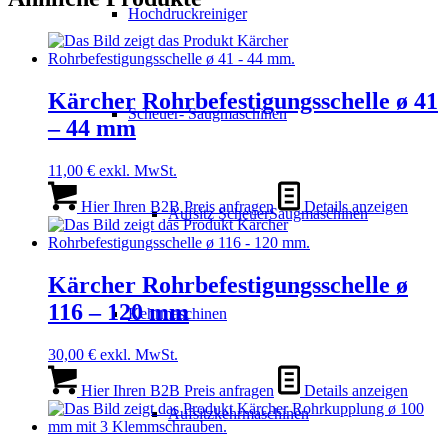
Hochdruckreiniger
Kärcher Rohrbefestigungsschelle ø 41
Scheuer- Saugmaschinen
– 44 mm
11,00
€
exkl. MwSt.
Hier Ihren B2B Preis anfragen
Details anzeigen
Aufsitz ScheuerSaugmaschinen
Kärcher Rohrbefestigungsschelle ø
116 – 120 mm
Kehrmaschinen
30,00
€
exkl. MwSt.
Hier Ihren B2B Preis anfragen
Details anzeigen
Aufsitzkehrmaschinen