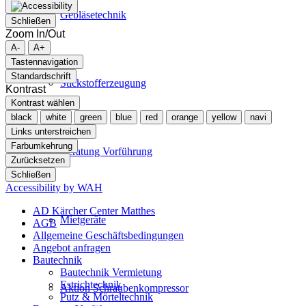
Gebläsetechnik
Schließen
Zoom In/Out
A-
A+
Tastennavigation
Standardschrift
Stickstofferzeugung
Kontrast
Kontrast wählen
black
white
green
blue
red
orange
yellow
navi
Links unterstreichen
Farbumkehrung
Beratung Vorführung
Zurücksetzen
Schließen
Accessibility by WAH
AD Kärcher Center Matthes
Mietgeräte
AGB
Allgemeine Geschäftsbedingungen
Angebot anfragen
Bautechnik
Bautechnik Vermietung
Estrichtechnik
Aktion Schraubenkompressor
Putz & Mörteltechnik