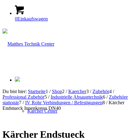
0
Einkaufswagen
Du bist hier:
Startseite
1
/
Shop
2
/
Kaercher
3
/
Zubehör
4
/
Professional Zubehör
5
/
Industrielle Absaugtechnik
6
/
Zubehöre
stationär
7
/
IV Rohr Verbindungen / Befestigungen
8
/
Kärcher
Endstueck Innenkonus DN40
Kärcher Center
Kärcher Endstueck