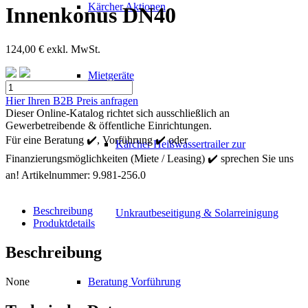
Kärcher Aktionen
Innenkonus DN40
124,00
€
exkl. MwSt.
Mietgeräte
Kärcher
Endstueck
Hier Ihren B2B Preis anfragen
Innenkonus
Dieser Online-Katalog richtet sich ausschließlich an
DN40
Gewerbetreibende & öffentliche Einrichtungen.
Menge
Für eine Beratung ✔️, Vorführung ✔️ oder
Kärcher Heißwassertrailer zur
Finanzierungsmöglichkeiten (Miete / Leasing) ✔️ sprechen Sie uns
an!
Artikelnummer:
9.981-256.0
Beschreibung
Unkrautbeseitigung & Solarreinigung
Produktdetails
Beschreibung
None
Beratung Vorführung