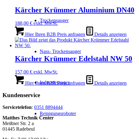
Kärcher Krümmer Aluminium DN40
Trockensauger
188,00
€
exkl. MwSt.
Hier Ihren B2B Preis anfragen
Details anzeigen
Nass- Trockensauger
Kärcher Krümmer Edelstahl NW 50
157,00
€
exkl. MwSt.
Industriesauger
Hier Ihren B2B Preis anfragen
Details anzeigen
Kundenservice
Servicetelefon
:
0351 8894444
Reinigungsroboter
Matthes Technik Center
Meißner Str. 2 a
01445 Radebeul