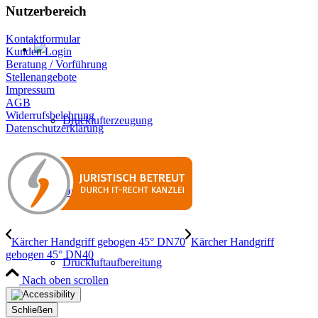
Nutzerbereich
Kontaktformular
Kunden Login
Beratung / Vorführung
Stellenangebote
Impressum
AGB
Widerrufsbelehrung
Drucklufterzeugung
Datenschutzerklärung
Druckluftverteilung
Kärcher Handgriff gebogen 45° DN70
Kärcher Handgriff
gebogen 45° DN40
Druckluftaufbereitung
Nach oben scrollen
Schließen