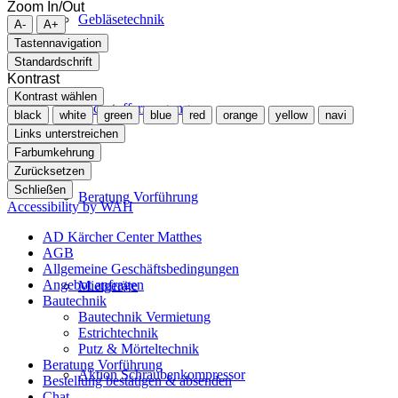
Zoom In/Out
Gebläsetechnik
A-
A+
Tastennavigation
Standardschrift
Kontrast
Kontrast wählen
Stickstofferzeugung
black
white
green
blue
red
orange
yellow
navi
Links unterstreichen
Farbumkehrung
Zurücksetzen
Schließen
Beratung Vorführung
Accessibility by WAH
AD Kärcher Center Matthes
AGB
Allgemeine Geschäftsbedingungen
Angebot anfragen
Mietgeräte
Bautechnik
Bautechnik Vermietung
Estrichtechnik
Putz & Mörteltechnik
Beratung Vorführung
Aktion Schraubenkompressor
Bestellung bestätigen & absenden
Chat