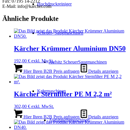
Fax: 07195 14-2212
Hochdruckreiniger
E-Mail: info@karcher.com
Ähnliche Produkte
Scheuer- Saugmaschinen
Kärcher Krümmer Aluminium DN50
192,00
€
exkl. MwSt.
Aufsitz ScheuerSaugmaschinen
Hier Ihren B2B Preis anfragen
Details anzeigen
Kehrmaschinen
Kärcher Sternfilter PE M 2,2 m²
302,00
€
exkl. MwSt.
Hier Ihren B2B Preis anfragen
Details anzeigen
Aufsitzkehrmaschinen