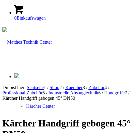
0
Einkaufswagen
Du bist hier:
Startseite
1
/
Shop
2
/
Kaercher
3
/
Zubehör
4
/
Professional Zubehör
5
/
Industrielle Absaugtechnik
6
/
Handgriffe
7
/
Kärcher Handgriff gebogen 45° DN50
Kärcher Center
Kärcher Handgriff gebogen 45°