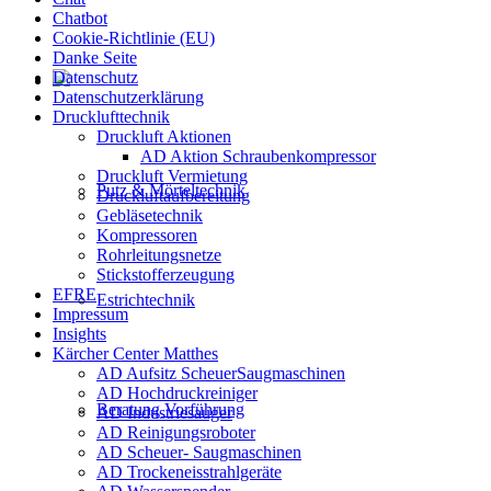
Chatbot
Cookie-Richtlinie (EU)
Danke Seite
Datenschutz
Datenschutzerklärung
Drucklufttechnik
Druckluft Aktionen
AD Aktion Schraubenkompressor
Druckluft Vermietung
Putz & Mörteltechnik
Druckluftaufbereitung
Gebläsetechnik
Kompressoren
Rohrleitungsnetze
Stickstofferzeugung
EFRE
Estrichtechnik
Impressum
Insights
Kärcher Center Matthes
AD Aufsitz ScheuerSaugmaschinen
AD Hochdruckreiniger
Beratung Vorführung
AD Industriesauger
AD Reinigungsroboter
AD Scheuer- Saugmaschinen
AD Trockeneisstrahlgeräte