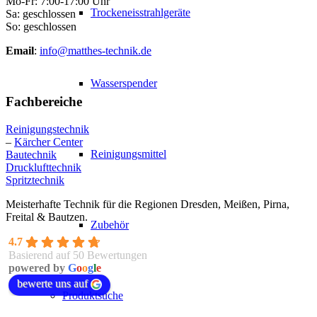
Mo-Fr: 7:00-17:00 Uhr
Trockeneisstrahlgeräte
Sa: geschlossen
So: geschlossen
Email
:
info@matthes-technik.de
Wasserspender
Fachbereiche
Reinigungstechnik
–
Kärcher Center
Reinigungsmittel
Bautechnik
Drucklufttechnik
Spritztechnik
Meisterhafte Technik für die Regionen Dresden, Meißen, Pirna,
Freital & Bautzen.
Zubehör
4.7
Basierend auf 50 Bewertungen
powered by
G
o
o
g
l
e
bewerte uns auf
Produktsuche