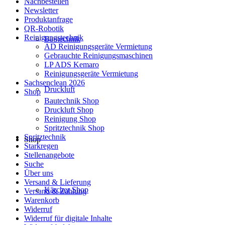
Nachbestellen
Newsletter
Produktanfrage
QR-Robotik
Reinigungstechnik
Bautechnik
AD Reinigungsgeräte Vermietung
Gebrauchte Reinigungsmaschinen
LP ADS Kemaro
Reinigungsgeräte Vermietung
Sachsenclean 2026
Druckluft
Shop
Bautechnik Shop
Druckluft Shop
Reinigung Shop
Spritztechnik Shop
Spritztechnik
Shop
Starkregen
Stellenangebote
Suche
Über uns
Versand & Lieferung
Kärcher Shop
Versand & Zahlung
Warenkorb
Widerruf
Widerruf für digitale Inhalte