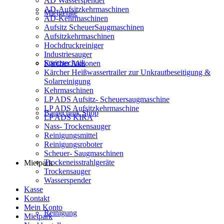
AD Wasserspender
AD-Aufsitzkehrmaschinen
Mietgeräte
AD-Kehrmaschinen
Aufsitz ScheuerSaugmaschinen
Aufsitzkehrmaschinen
Hochdruckreiniger
Industriesauger
Spritztechnik
Kärcher Aktionen
Kärcher Heißwassertrailer zur Unkrautbeseitigung &
Solarreinigung
Kehrmaschinen
LP ADS Aufsitz- Scheuersaugmaschine
LP ADS Aufsitzkehrmaschine
Bautechnik Shop
LP ADS KIRA
Nass- Trockensauger
Reinigungsmittel
Reinigungsroboter
Scheuer- Saugmaschinen
Trockeneisstrahlgeräte
Mietpark
Trockensauger
Wasserspender
Kasse
Kontakt
Mein Konto
Reinigung
Mietpark