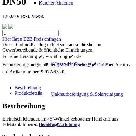
DN50
Kärcher Aktionen
126,00
€
exkl. MwSt.
Kärcher
Mietgeräte
Handgriff
Hier Ihren B2B Preis anfragen
gebogen
Dieser Online-Katalog richtet sich ausschließlich an
45°
Gewerbetreibende & öffentliche Einrichtungen.
DN50
Für eine Beratung ✔️, Vorführung ✔️ oder
Menge
Kärcher Heißwassertrailer zur
Finanzierungsmöglichkeiten (Miete / Leasing) ✔️ sprechen Sie uns
an!
Artikelnummer:
9.977-678.0
Beschreibung
Produktdetails
Unkrautbeseitigung & Solarreinigung
Beschreibung
Elektrisch leitender, im 45°-Winkel gebogener Handgriff aus
Edelstahl. Innenkonus DN 50.
Beratung Vorführung