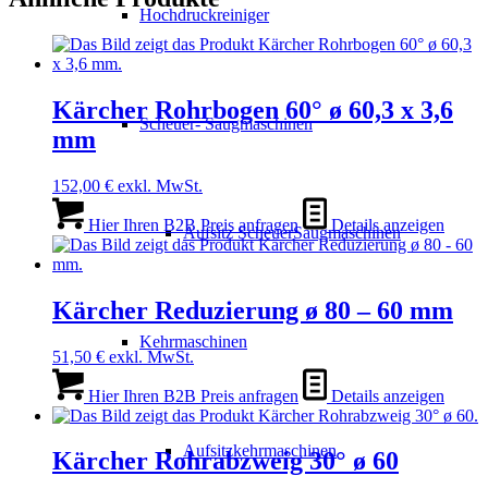
Hochdruckreiniger
Kärcher Rohrbogen 60° ø 60,3 x 3,6
Scheuer- Saugmaschinen
mm
152,00
€
exkl. MwSt.
Hier Ihren B2B Preis anfragen
Details anzeigen
Aufsitz ScheuerSaugmaschinen
Kärcher Reduzierung ø 80 – 60 mm
Kehrmaschinen
51,50
€
exkl. MwSt.
Hier Ihren B2B Preis anfragen
Details anzeigen
Aufsitzkehrmaschinen
Kärcher Rohrabzweig 30° ø 60