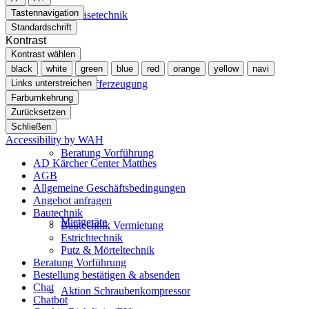
Tastennavigation
Gebläsetechnik
Standardschrift
Kontrast
Kontrast wählen
black
white
green
blue
red
orange
yellow
navi
Links unterstreichen
Stickstofferzeugung
Farbumkehrung
Zurücksetzen
Schließen
Accessibility by WAH
Beratung Vorführung
AD Kärcher Center Matthes
AGB
Allgemeine Geschäftsbedingungen
Angebot anfragen
Bautechnik
Mietgeräte
Bautechnik Vermietung
Estrichtechnik
Putz & Mörteltechnik
Beratung Vorführung
Bestellung bestätigen & absenden
Chat
Aktion Schraubenkompressor
Chatbot