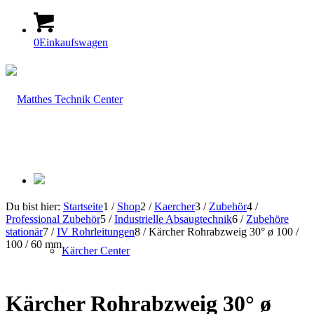
0
Einkaufswagen
Du bist hier:
Startseite
1
/
Shop
2
/
Kaercher
3
/
Zubehör
4
/
Professional Zubehör
5
/
Industrielle Absaugtechnik
6
/
Zubehöre
stationär
7
/
IV Rohrleitungen
8
/
Kärcher Rohrabzweig 30° ø 100 /
100 / 60 mm
Kärcher Center
Kärcher Rohrabzweig 30° ø