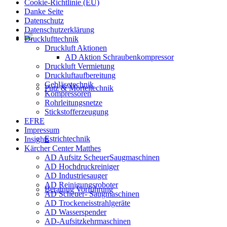
Cookie-Richtlinie (EU)
Danke Seite
Datenschutz
Datenschutzerklärung
Drucklufttechnik
Druckluft Aktionen
AD Aktion Schraubenkompressor
Druckluft Vermietung
Druckluftaufbereitung
Gebläsetechnik
Putz & Mörteltechnik
Kompressoren
Rohrleitungsnetze
Stickstofferzeugung
EFRE
Impressum
Estrichtechnik
Insights
Kärcher Center Matthes
AD Aufsitz ScheuerSaugmaschinen
AD Hochdruckreiniger
AD Industriesauger
AD Reinigungsroboter
Beratung Vorführung
AD Scheuer- Saugmaschinen
AD Trockeneisstrahlgeräte
AD Wasserspender
AD-Aufsitzkehrmaschinen