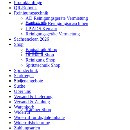
Produktanfrage
QR-Robotik
Reinigungstechnik
AD Reinigungsgeräte Vermietung
Bautechnik
Gebrauchte Reinigungsmaschinen
LP ADS Kemaro
Reinigungsgeräte Vermietung
Sachsenclean 2026
Shop
Bautechnik Shop
Druckluft
Druckluft Shop
Reinigung Shop
Spritztechnik Shop
Spritztechnik
Starkregen
Shop
Stellenangebote
Suche
Über uns
Versand & Lieferung
Versand & Zahlung
Warenkorb
Kärcher Shop
Widerruf
Widerruf für digitale Inhalte
Widerrufsbelehrung
Zahlungsarten