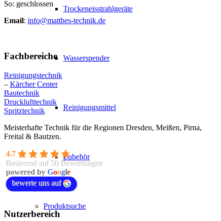
So: geschlossen
Trockeneisstrahlgeräte
Email
:
info@matthes-technik.de
Fachbereiche
Wasserspender
Reinigungstechnik
–
Kärcher Center
Bautechnik
Drucklufttechnik
Reinigungsmittel
Spritztechnik
Meisterhafte Technik für die Regionen Dresden, Meißen, Pirna,
Freital & Bautzen.
4.7
Zubehör
Basierend auf 50 Bewertungen
powered by
G
o
o
g
l
e
bewerte uns auf
Produktsuche
Nutzerbereich