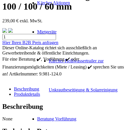
Kärcher Aktionen
100 / 100 / 60 mm
239,00
€
exkl. MwSt.
Mietgeräte
Kärcher
Rohrabzweig
Hier Ihren B2B Preis anfragen
30°
Dieser Online-Katalog richtet sich ausschließlich an
ø
Gewerbetreibende & öffentliche Einrichtungen.
100
Für eine Beratung ✔️, Vorführung ✔️ oder
Kärcher Heißwassertrailer zur
/
Finanzierungsmöglichkeiten (Miete / Leasing) ✔️ sprechen Sie uns
100
/
an!
Artikelnummer:
9.981-124.0
60
mm
Menge
Beschreibung
Unkrautbeseitigung & Solarreinigung
Produktdetails
Beschreibung
None
Beratung Vorführung