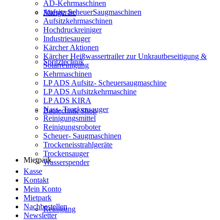
AD-Kehrmaschinen
Aufsitz ScheuerSaugmaschinen
Mietgeräte
Aufsitzkehrmaschinen
Hochdruckreiniger
Industriesauger
Kärcher Aktionen
Kärcher Heißwassertrailer zur Unkrautbeseitigung &
Spritztechnik
Solarreinigung
Kehrmaschinen
LP ADS Aufsitz- Scheuersaugmaschine
LP ADS Aufsitzkehrmaschine
LP ADS KIRA
Nass- Trockensauger
Bautechnik Shop
Reinigungsmittel
Reinigungsroboter
Scheuer- Saugmaschinen
Trockeneisstrahlgeräte
Trockensauger
Mietpark
Wasserspender
Kasse
Kontakt
Mein Konto
Mietpark
Nachbestellen
Reinigung
Newsletter