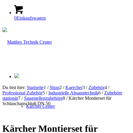
0
Einkaufswagen
Du bist hier:
Startseite
1
/
Shop
2
/
Kaercher
3
/
Zubehör
4
/
Professional Zubehör
5
/
Industrielle Absaugtechnik
6
/
Zubehöre
stationär
7
/
Saugstellenzubehöre
8
/
Kärcher Montierset für
Schlauchanschluß DN 50
Kärcher Center
Kärcher Montierset für