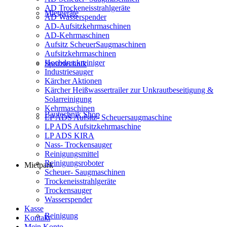
AD Trockeneisstrahlgeräte
Mietgeräte
AD Wasserspender
AD-Aufsitzkehrmaschinen
AD-Kehrmaschinen
Aufsitz ScheuerSaugmaschinen
Aufsitzkehrmaschinen
Hochdruckreiniger
Spritztechnik
Industriesauger
Kärcher Aktionen
Kärcher Heißwassertrailer zur Unkrautbeseitigung &
Solarreinigung
Kehrmaschinen
Bautechnik Shop
LP ADS Aufsitz- Scheuersaugmaschine
LP ADS Aufsitzkehrmaschine
LP ADS KIRA
Nass- Trockensauger
Reinigungsmittel
Reinigungsroboter
Mietpark
Scheuer- Saugmaschinen
Trockeneisstrahlgeräte
Trockensauger
Wasserspender
Kasse
Reinigung
Kontakt
Mein Konto