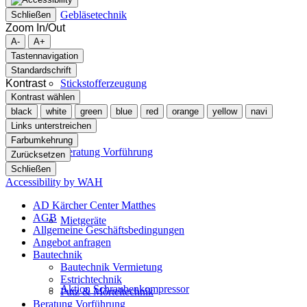
Gebläsetechnik
Schließen
Zoom In/Out
A-
A+
Tastennavigation
Standardschrift
Kontrast
Stickstofferzeugung
Kontrast wählen
black
white
green
blue
red
orange
yellow
navi
Links unterstreichen
Farbumkehrung
Beratung Vorführung
Zurücksetzen
Schließen
Accessibility by WAH
AD Kärcher Center Matthes
AGB
Mietgeräte
Allgemeine Geschäftsbedingungen
Angebot anfragen
Bautechnik
Bautechnik Vermietung
Estrichtechnik
Aktion Schraubenkompressor
Putz & Mörteltechnik
Beratung Vorführung