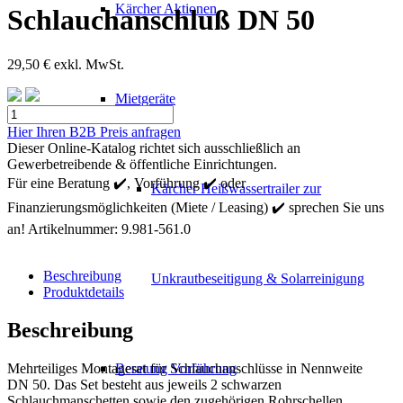
Kärcher Aktionen
Schlauchanschluß DN 50
29,50
€
exkl. MwSt.
Mietgeräte
Kärcher
Montierset
Hier Ihren B2B Preis anfragen
für
Dieser Online-Katalog richtet sich ausschließlich an
Schlauchanschluß
Gewerbetreibende & öffentliche Einrichtungen.
DN
Für eine Beratung ✔️, Vorführung ✔️ oder
Kärcher Heißwassertrailer zur
50
Finanzierungsmöglichkeiten (Miete / Leasing) ✔️ sprechen Sie uns
Menge
an!
Artikelnummer:
9.981-561.0
Beschreibung
Unkrautbeseitigung & Solarreinigung
Produktdetails
Beschreibung
Mehrteiliges Montageset für Schlauchanschlüsse in Nennweite
Beratung Vorführung
DN 50. Das Set besteht aus jeweils 2 schwarzen
Schlauchmanschetten sowie den zugehörigen Rohrschellen.