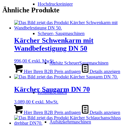
Hochdruckreiniger
Ähnliche Produkte
Scheuer- Saugmaschinen
Kärcher Schwenkarm mit
Wandbefestigung DN 50
996,00
€
exkl. MwSt.
Aufsitz ScheuerSaugmaschinen
Hier Ihren B2B Preis anfragen
Details anzeigen
Kärcher Saugarm DN 70
Kehrmaschinen
3.089,00
€
exkl. MwSt.
Hier Ihren B2B Preis anfragen
Details anzeigen
Aufsitzkehrmaschinen