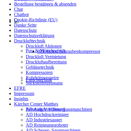
Bestellung bestätigen & absenden
Chat
Chatbot
Cookie-Richtlinie (EU)
Danke Seite
Datenschutz
Datenschutzerklärung
Drucklufttechnik
Druckluft Aktionen
Putz & Mörteltechnik
AD Aktion Schraubenkompressor
Druckluft Vermietung
Druckluftaufbereitung
Gebläsetechnik
Kompressoren
Rohrleitungsnetze
Estrichtechnik
Stickstofferzeugung
EFRE
Impressum
Insights
Kärcher Center Matthes
AD Aufsitz ScheuerSaugmaschinen
Beratung Vorführung
AD Hochdruckreiniger
AD Industriesauger
AD Reinigungsroboter
AD Scheuer- Saugmaschinen