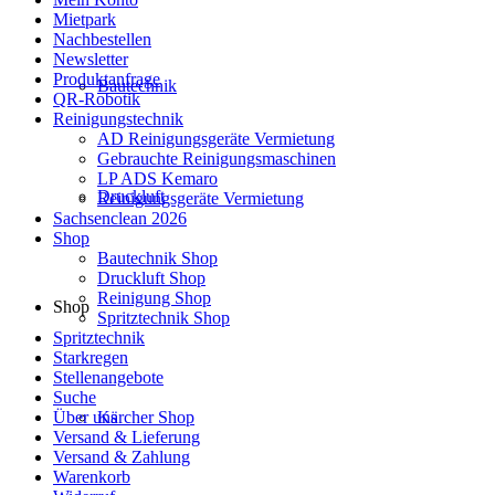
Mietpark
Nachbestellen
Newsletter
Produktanfrage
Bautechnik
QR-Robotik
Reinigungstechnik
AD Reinigungsgeräte Vermietung
Gebrauchte Reinigungsmaschinen
LP ADS Kemaro
Druckluft
Reinigungsgeräte Vermietung
Sachsenclean 2026
Shop
Bautechnik Shop
Druckluft Shop
Reinigung Shop
Shop
Spritztechnik Shop
Spritztechnik
Starkregen
Stellenangebote
Suche
Über uns
Kärcher Shop
Versand & Lieferung
Versand & Zahlung
Warenkorb