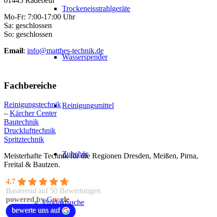
01445 Radebeul
Trockeneisstrahlgeräte
Mo-Fr: 7:00-17:00 Uhr
Sa: geschlossen
So: geschlossen
Email
:
info@matthes-technik.de
Wasserspender
Fachbereiche
Reinigungstechnik
Reinigungsmittel
–
Kärcher Center
Bautechnik
Drucklufttechnik
Spritztechnik
Zubehör
Meisterhafte Technik für die Regionen Dresden, Meißen, Pirna,
Freital & Bautzen.
4.7
Basierend auf 50 Bewertungen
powered by
G
o
o
g
l
e
Produktsuche
bewerte uns auf