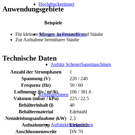
Hochdruckreiniger
Anwendungsgebiete
Beispiele
Scheuer- Saugmaschinen
Für kleinere Mengen an Feststoffe und Stäube
Zur Aufnahme brennbarer Stäube
Technische Daten
Aufsitz ScheuerSaugmaschinen
Anzahl der Stromphasen
1
Spannung (V)
220 / 240
Frequenz (Hz)
50 / 60
Luftmenge (l/s / m³/h)
106 / 381.6
Kehrmaschinen
Vakuum (mbar / kPa)
225 / 22.5
Behälterinhalt (l)
40
Behältermaterial
Edelstahl
Nennleistungsaufnahme (kW)
2.3
Aufsitzkehrmaschinen
Aufnahmetyp
Elektrisch
Anschlussnennweite
DN 70