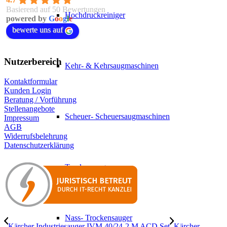
Basierend auf 50 Bewertungen
Hochdruckreiniger
powered by
G
o
o
g
l
e
bewerte uns auf
Nutzerbereich
Kehr- & Kehrsaugmaschinen
Kontaktformular
Kunden Login
Beratung / Vorführung
Stellenangebote
Scheuer- Scheuersaugmaschinen
Impressum
AGB
Widerrufsbelehrung
Datenschutzerklärung
Trockensauger
Nass- Trockensauger
Kärcher Industriesauger IVM 40/24-2 M ACD Set
Kärcher