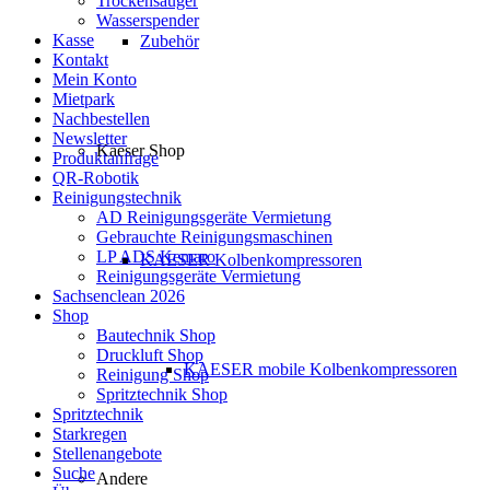
Trockensauger
Wasserspender
Kasse
Zubehör
Kontakt
Mein Konto
Mietpark
Nachbestellen
Newsletter
Kaeser Shop
Produktanfrage
QR-Robotik
Reinigungstechnik
AD Reinigungsgeräte Vermietung
Gebrauchte Reinigungsmaschinen
LP ADS Kemaro
KAESER Kolbenkompressoren
Reinigungsgeräte Vermietung
Sachsenclean 2026
Shop
Bautechnik Shop
Druckluft Shop
KAESER mobile Kolbenkompressoren
Reinigung Shop
Spritztechnik Shop
Spritztechnik
Starkregen
Stellenangebote
Suche
Andere