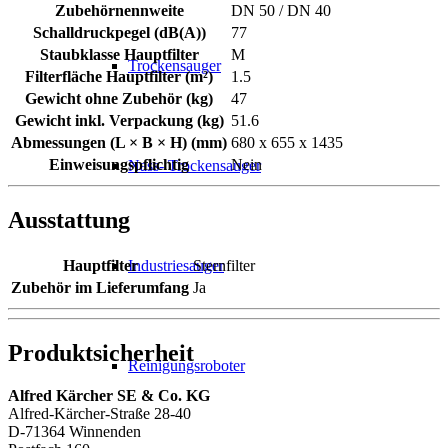
Zubehörnennweite
DN 50 / DN 40
Schalldruckpegel (dB(A))
77
Staubklasse Hauptfilter
M
Trockensauger
Filterfläche Hauptfilter (m²)
1.5
Gewicht ohne Zubehör (kg)
47
Gewicht inkl. Verpackung (kg)
51.6
Abmessungen (L × B × H) (mm)
680 x 655 x 1435
Einweisungspflichtig
Nein
Nass- Trockensauger
Ausstattung
Hauptfilter
Sternfilter
Industriesauger
Zubehör im Lieferumfang
Ja
Produktsicherheit
Reinigungsroboter
Alfred Kärcher SE & Co. KG
Alfred-Kärcher-Straße 28-40
D-71364 Winnenden