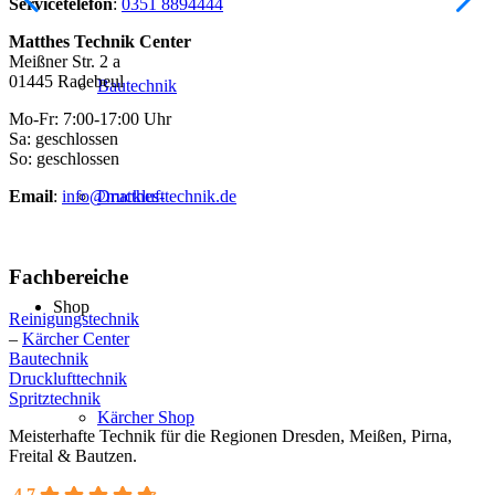
Servicetelefon
:
0351 8894444
Matthes Technik Center
Meißner Str. 2 a
01445 Radebeul
Bautechnik
Mo-Fr: 7:00-17:00 Uhr
Sa: geschlossen
So: geschlossen
Email
:
info@matthes-technik.de
Druckluft
Fachbereiche
Shop
Reinigungstechnik
–
Kärcher Center
Bautechnik
Drucklufttechnik
Spritztechnik
Kärcher Shop
Meisterhafte Technik für die Regionen Dresden, Meißen, Pirna,
Freital & Bautzen.
4.7