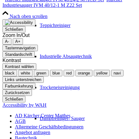
Industriesauger IVM 40/12-1 M Z22 Set
Nach oben scrollen
Teppichreiniger
Schließen
Zoom In/Out
A-
A+
Tastennavigation
Standardschrift
Industrielle Absaugtechnik
Kontrast
Kontrast wählen
black
white
green
blue
red
orange
yellow
navi
Links unterstreichen
Farbumkehrung
Trockeneisreinigung
Zurücksetzen
Schließen
Accessibility by WAH
AD Kärcher Center Matthes
Dampfreiniger- Sauger
AGB
Allgemeine Geschäftsbedingungen
Angebot anfragen
Bautechnik