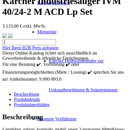
Kärcher Industriesauger IVM
Kärcher Aktionen
40/24-2 M ACD Lp Set
3.133,00
€
exkl. MwSt.
Mietgeräte
Kärcher
Industriesauger
Hier Ihren B2B Preis anfragen
IVM
Dieser Online-Katalog richtet sich ausschließlich an
40/24-
Gewerbetreibende & öffentliche Einrichtungen.
Kärcher Heißwassertrailer zur
2
Für eine Beratung ✔️, Vorführung ✔️ oder
M
Finanzierungsmöglichkeiten (Miete / Leasing) ✔️ sprechen Sie uns
ACD
Lp
an!
Artikelnummer:
9.990-993.0
Set
Menge
Unkrautbeseitigung & Solarreinigung
Beschreibung
Produktdetails
Produktdatenblätter
Beschreibung
Beratung Vorführung
Langlebig, robust, kompakt, mobil: unser 2-motoriges Mittelklasse-