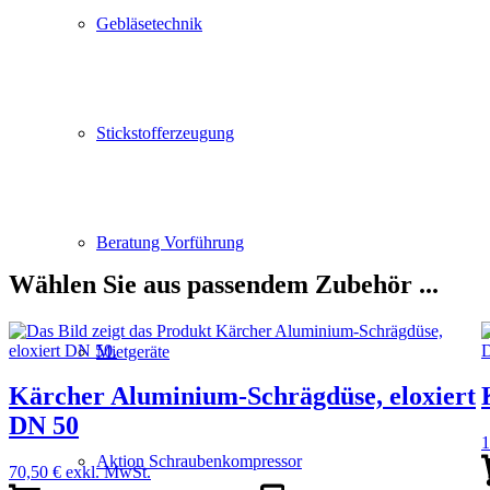
Gebläsetechnik
Stickstofferzeugung
Beratung Vorführung
Wählen Sie aus passendem Zubehör ...
Mietgeräte
Kärcher Aluminium-Schrägdüse, eloxiert
DN 50
1
Aktion Schraubenkompressor
70,50
€
exkl. MwSt.