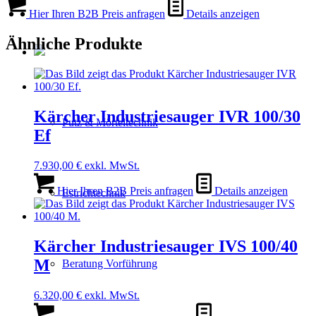
Hier Ihren B2B Preis anfragen
Details anzeigen
Ähnliche Produkte
Kärcher Industriesauger IVR 100/30
Putz & Mörteltechnik
Ef
7.930,00
€
exkl. MwSt.
Hier Ihren B2B Preis anfragen
Details anzeigen
Estrichtechnik
Kärcher Industriesauger IVS 100/40
M
Beratung Vorführung
6.320,00
€
exkl. MwSt.