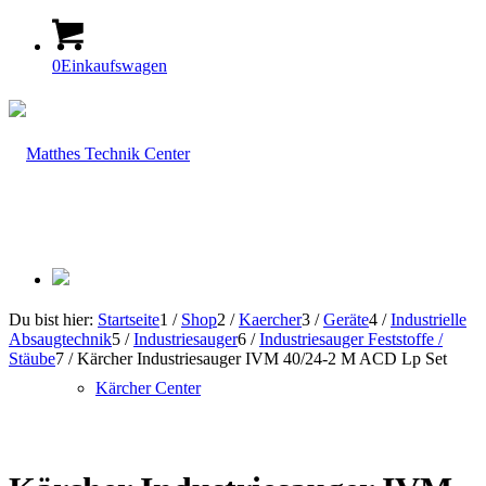
0
Einkaufswagen
Du bist hier:
Startseite
1
/
Shop
2
/
Kaercher
3
/
Geräte
4
/
Industrielle
Absaugtechnik
5
/
Industriesauger
6
/
Industriesauger Feststoffe /
Stäube
7
/
Kärcher Industriesauger IVM 40/24-2 M ACD Lp Set
Kärcher Center