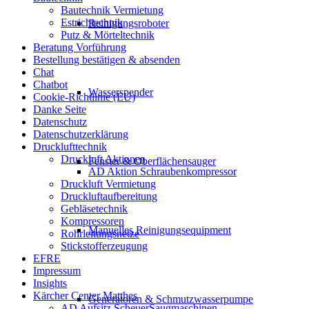
Bautechnik Vermietung
Estrichtechnik
Reinigungsroboter
Putz & Mörteltechnik
Beratung Vorführung
Bestellung bestätigen & absenden
Chat
Chatbot
Wasserspender
Cookie-Richtlinie (EU)
Danke Seite
Datenschutz
Datenschutzerklärung
Drucklufttechnik
Druckluft Aktionen
Fenster & Oberflächensauger
AD Aktion Schraubenkompressor
Druckluft Vermietung
Druckluftaufbereitung
Gebläsetechnik
Kompressoren
Manuelles Reinigungsequipment
Rohrleitungsnetze
Stickstofferzeugung
EFRE
Impressum
Insights
Kärcher Center Matthes
Generatoren & Schmutzwasserpumpe
AD Aufsitz ScheuerSaugmaschinen