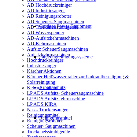
AD Hochdruckreiniger
AD Industriesauger
AD Reinigungsroboter
AD Scheuer- Saugmaschinen
Outdoor Power Equipment
AD Trockeneisstrahlgeräte
AD Wasserspender
AD-Aufsitzkehrmaschinen
AD-Kehrmaschinen
Aufsitz ScheuerSaugmaschinen
Aufsitzkehrmaschinen
Fahrzeugreinigungssysteme
Hochdruckreiniger
Industriesauger
Kärcher Aktionen
Kärcher Heißwassertrailer zur Unkrautbeseitigung &
Solarreinigung
Arbeitsschutz
Kehrmaschinen
LP ADS Aufsitz- Scheuersaugmaschine
LP ADS Aufsitzkehrmaschine
LP ADS KIRA
Nass- Trockensauger
Reinigungsmittel
Reinigungsmittel
Reinigungsroboter
Scheuer- Saugmaschinen
Trockeneisstrahlgeräte