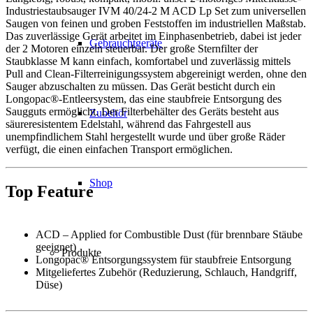
Industriestaubsauger IVM 40/24-2 M ACD Lp Set zum universellen
Saugen von feinen und groben Feststoffen im industriellen Maßstab.
Das zuverlässige Gerät arbeitet im Einphasenbetrieb, dabei ist jeder
Gebrauchtgeräte
der 2 Motoren einzeln steuerbar. Der große Sternfilter der
Staubklasse M kann einfach, komfortabel und zuverlässig mittels
Pull and Clean-Filterreinigungssystem abgereinigt werden, ohne den
Sauger abzuschalten zu müssen. Das Gerät besticht durch ein
Longopac®-Entleersystem, das eine staubfreie Entsorgung des
Saugguts ermöglicht. Der Filterbehälter des Geräts besteht aus
Zubehör
säureresistentem Edelstahl, während das Fahrgestell aus
unempfindlichem Stahl hergestellt wurde und über große Räder
verfügt, die einen einfachen Transport ermöglichen.
Shop
Top Feature
ACD – Applied for Combustible Dust (für brennbare Stäube
geeignet)
Produkte
Longopac® Entsorgungssystem für staubfreie Entsorgung
Mitgeliefertes Zubehör (Reduzierung, Schlauch, Handgriff,
Düse)