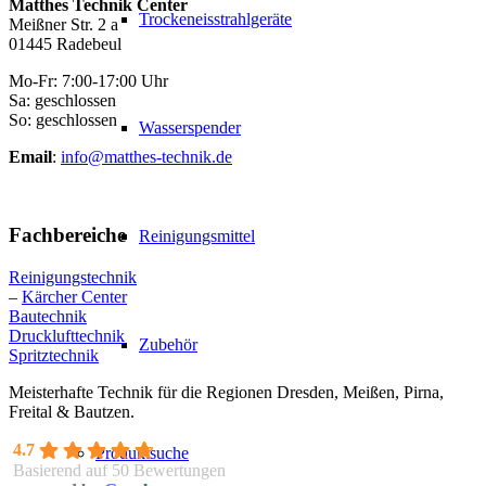
Matthes Technik Center
Trockeneisstrahlgeräte
Meißner Str. 2 a
01445 Radebeul
Mo-Fr: 7:00-17:00 Uhr
Sa: geschlossen
So: geschlossen
Wasserspender
Email
:
info@matthes-technik.de
Fachbereiche
Reinigungsmittel
Reinigungstechnik
–
Kärcher Center
Bautechnik
Drucklufttechnik
Zubehör
Spritztechnik
Meisterhafte Technik für die Regionen Dresden, Meißen, Pirna,
Freital & Bautzen.
4.7
Produktsuche
Basierend auf 50 Bewertungen