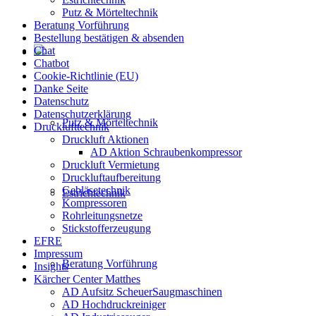
Putz & Mörteltechnik
Beratung Vorführung
Bestellung bestätigen & absenden
Chat
Chatbot
Cookie-Richtlinie (EU)
Danke Seite
Datenschutz
Datenschutzerklärung
Putz & Mörteltechnik
Drucklufttechnik
Druckluft Aktionen
AD Aktion Schraubenkompressor
Druckluft Vermietung
Druckluftaufbereitung
Gebläsetechnik
Estrichtechnik
Kompressoren
Rohrleitungsnetze
Stickstofferzeugung
EFRE
Impressum
Beratung Vorführung
Insights
Kärcher Center Matthes
AD Aufsitz ScheuerSaugmaschinen
AD Hochdruckreiniger