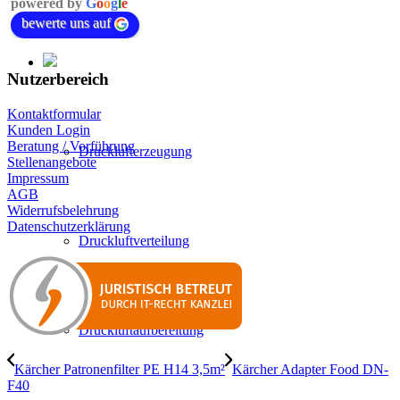
powered by
G
o
o
g
l
e
bewerte uns auf
Nutzerbereich
Kontaktformular
Kunden Login
Beratung / Vorführung
Drucklufterzeugung
Stellenangebote
Impressum
AGB
Widerrufsbelehrung
Datenschutzerklärung
Druckluftverteilung
Druckluftaufbereitung
Kärcher Patronenfilter PE H14 3,5m²
Kärcher Adapter Food DN-
F40