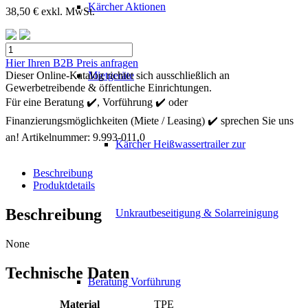
Kärcher Aktionen
38,50
€
exkl. MwSt.
Kärcher
Adapter
Hier Ihren B2B Preis anfragen
Food
Dieser Online-Katalog richtet sich ausschließlich an
Mietgeräte
DN-
Gewerbetreibende & öffentliche Einrichtungen.
F50
Für eine Beratung ✔️, Vorführung ✔️ oder
Menge
Finanzierungsmöglichkeiten (Miete / Leasing) ✔️ sprechen Sie uns
an!
Artikelnummer:
9.993-011.0
Kärcher Heißwassertrailer zur
Beschreibung
Produktdetails
Beschreibung
Unkrautbeseitigung & Solarreinigung
None
Technische Daten
Beratung Vorführung
Material
TPE