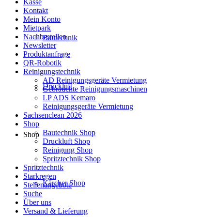
Kasse
Kontakt
Mein Konto
Mietpark
Nachbestellen
Bautechnik
Newsletter
Produktanfrage
QR-Robotik
Reinigungstechnik
AD Reinigungsgeräte Vermietung
Druckluft
Gebrauchte Reinigungsmaschinen
LP ADS Kemaro
Reinigungsgeräte Vermietung
Sachsenclean 2026
Shop
Bautechnik Shop
Shop
Druckluft Shop
Reinigung Shop
Spritztechnik Shop
Spritztechnik
Starkregen
Kärcher Shop
Stellenangebote
Suche
Über uns
Versand & Lieferung