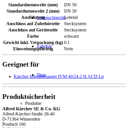
Standardnennweite (mm)
DN 50
Standardnennweite 2 (mm)
DN 50
Ausführung
Leitend
Gebrauchtgeräte
Anschluss auf Zubehörseite
Stecksystem
Anschluss auf Geräteseite
Stecksystem
Farbe
schwarz
Gewicht inkl. Verpackung (kg)
0.1
Zubehör
Einweisungspflichtig
Nein
Geeignet für
Shop
Kärcher Industriesauger IVM 40/24-2 H ACD Lp
Produktsicherheit
Produkte
Alfred Kärcher SE & Co. KG
Alfred-Kärcher-Straße 28-40
D-71364 Winnenden
Postfach 160