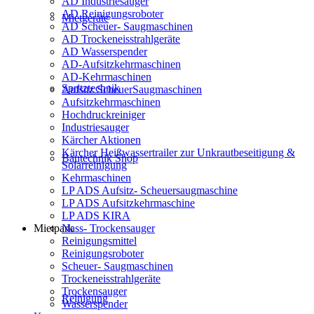
AD Industriesauger
AD Reinigungsroboter
Mietgeräte
AD Scheuer- Saugmaschinen
AD Trockeneisstrahlgeräte
AD Wasserspender
AD-Aufsitzkehrmaschinen
AD-Kehrmaschinen
Spritztechnik
Aufsitz ScheuerSaugmaschinen
Aufsitzkehrmaschinen
Hochdruckreiniger
Industriesauger
Kärcher Aktionen
Kärcher Heißwassertrailer zur Unkrautbeseitigung &
Bautechnik Shop
Solarreinigung
Kehrmaschinen
LP ADS Aufsitz- Scheuersaugmaschine
LP ADS Aufsitzkehrmaschine
LP ADS KIRA
Nass- Trockensauger
Mietpark
Reinigungsmittel
Reinigungsroboter
Scheuer- Saugmaschinen
Trockeneisstrahlgeräte
Trockensauger
Reinigung
Wasserspender