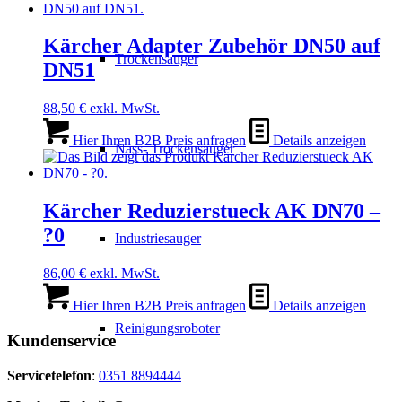
Kärcher Adapter Zubehör DN50 auf
Trockensauger
DN51
88,50
€
exkl. MwSt.
Hier Ihren B2B Preis anfragen
Details anzeigen
Nass- Trockensauger
Kärcher Reduzierstueck AK DN70 –
?0
Industriesauger
86,00
€
exkl. MwSt.
Hier Ihren B2B Preis anfragen
Details anzeigen
Reinigungsroboter
Kundenservice
Servicetelefon
:
0351 8894444