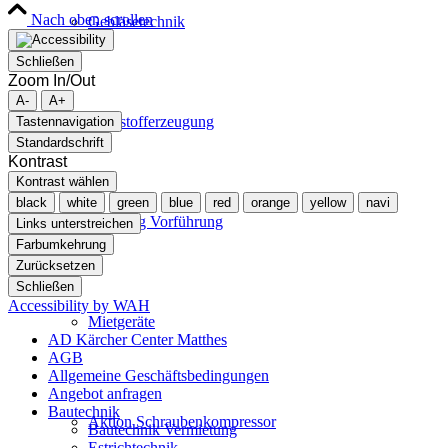
Nach oben scrollen
Gebläsetechnik
Schließen
Zoom In/Out
A-
A+
Stickstofferzeugung
Tastennavigation
Standardschrift
Kontrast
Kontrast wählen
black
white
green
blue
red
orange
yellow
navi
Beratung Vorführung
Links unterstreichen
Farbumkehrung
Zurücksetzen
Schließen
Accessibility by WAH
Mietgeräte
AD Kärcher Center Matthes
AGB
Allgemeine Geschäftsbedingungen
Angebot anfragen
Bautechnik
Aktion Schraubenkompressor
Bautechnik Vermietung
Estrichtechnik