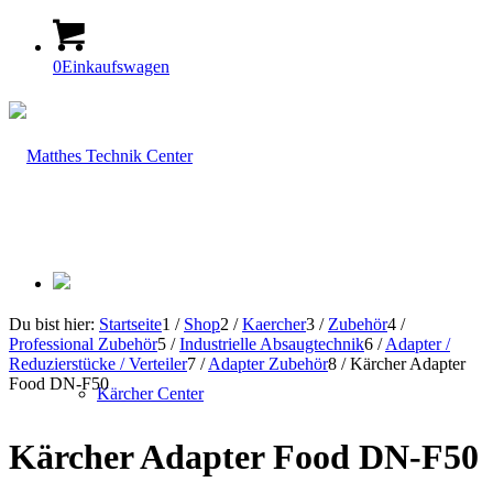
0
Einkaufswagen
Du bist hier:
Startseite
1
/
Shop
2
/
Kaercher
3
/
Zubehör
4
/
Professional Zubehör
5
/
Industrielle Absaugtechnik
6
/
Adapter /
Reduzierstücke / Verteiler
7
/
Adapter Zubehör
8
/
Kärcher Adapter
Food DN-F50
Kärcher Center
Kärcher Adapter Food DN-F50