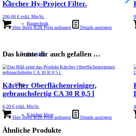
Kärcher Hy-Project Filter.
206,00
€
exkl. MwSt.
9
Bautechnik
Hier Ihren B2B Preis anfragen
Details anzeigen
Das könnte dir auch gefallen …
Druckluft
Kärcher Oberflächenreiniger,
Shop
gebrauchsfertig CA 30 R 0,5 l
6,20
€
exkl. MwSt.
4
Kärcher Shop
Hier Ihren B2B Preis anfragen
Details anzeigen
Ähnliche Produkte