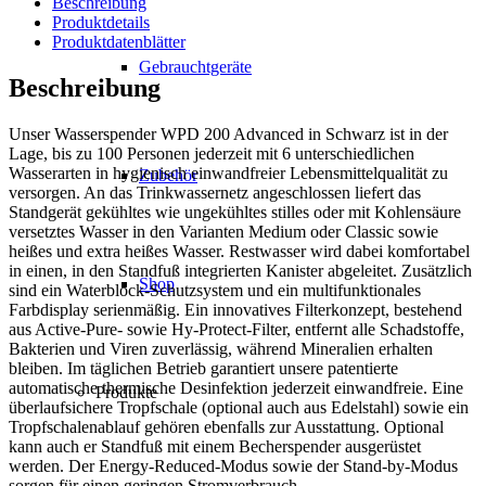
Beschreibung
Produktdetails
Produktdatenblätter
Gebrauchtgeräte
Beschreibung
Unser Wasserspender WPD 200 Advanced in Schwarz ist in der
Lage, bis zu 100 Personen jederzeit mit 6 unterschiedlichen
Wasserarten in hygienisch einwandfreier Lebensmittelqualität zu
Zubehör
versorgen. An das Trinkwassernetz angeschlossen liefert das
Standgerät gekühltes wie ungekühltes stilles oder mit Kohlensäure
versetztes Wasser in den Varianten Medium oder Classic sowie
heißes und extra heißes Wasser. Restwasser wird dabei komfortabel
in einen, in den Standfuß integrierten Kanister abgeleitet. Zusätzlich
Shop
sind ein Waterblock-Schutzsystem und ein multifunktionales
Farbdisplay serienmäßig. Ein innovatives Filterkonzept, bestehend
aus Active-Pure- sowie Hy-Protect-Filter, entfernt alle Schadstoffe,
Bakterien und Viren zuverlässig, während Mineralien erhalten
bleiben. Im täglichen Betrieb garantiert unsere patentierte
automatische thermische Desinfektion jederzeit einwandfreie. Eine
Produkte
überlaufsichere Tropfschale (optional auch aus Edelstahl) sowie ein
Tropfschalenablauf gehören ebenfalls zur Ausstattung. Optional
kann auch er Standfuß mit einem Becherspender ausgerüstet
werden. Der Energy-Reduced-Modus sowie der Stand-by-Modus
sorgen für einen geringen Stromverbrauch.