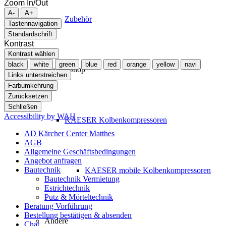
Zoom In/Out
A-
A+
Zubehör
Tastennavigation
Standardschrift
Kontrast
Kontrast wählen
black
white
green
blue
red
orange
yellow
navi
Kaeser Shop
Links unterstreichen
Farbumkehrung
Zurücksetzen
Schließen
Accessibility by WAH
KAESER Kolbenkompressoren
AD Kärcher Center Matthes
AGB
Allgemeine Geschäftsbedingungen
Angebot anfragen
Bautechnik
KAESER mobile Kolbenkompressoren
Bautechnik Vermietung
Estrichtechnik
Putz & Mörteltechnik
Beratung Vorführung
Bestellung bestätigen & absenden
Andere
Chat