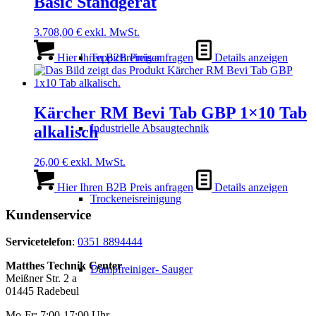
Basic Standgerät
3.708,00
€
exkl. MwSt.
Teppichreiniger
Hier Ihren B2B Preis anfragen
Details anzeigen
Kärcher RM Bevi Tab GBP 1×10 Tab
Industrielle Absaugtechnik
alkalisch
26,00
€
exkl. MwSt.
Hier Ihren B2B Preis anfragen
Details anzeigen
Trockeneisreinigung
Kundenservice
Servicetelefon
:
0351 8894444
Matthes Technik Center
Dampfreiniger- Sauger
Meißner Str. 2 a
01445 Radebeul
Mo-Fr: 7:00-17:00 Uhr