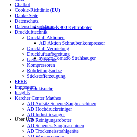
Chatbot
Cookie-Richtlinie (EU)
Danke Seite
Datenschutz
Datenschutzerklärung
Kemaro K900 Kehrroboter
Drucklufttechnik
Druckluft Aktionen
AD Aktion Schraubenkompressor
Druckluft Vermietung
Druckluftaufbereitung
systeco Tornado Strahlsauger
Gebläsetechnik
Kompressoren
Rohrleitungsnetze
Stickstofferzeugung
EFRE
Impressum
Produktsuche
Insights
Kärcher Center Matthes
AD Aufsitz ScheuerSaugmaschinen
AD Hochdruckreiniger
AD Industriesauger
Über Uns
AD Reinigungsroboter
AD Scheuer- Saugmaschinen
AD Trockeneisstrahlgeräte
AD Wasserspender