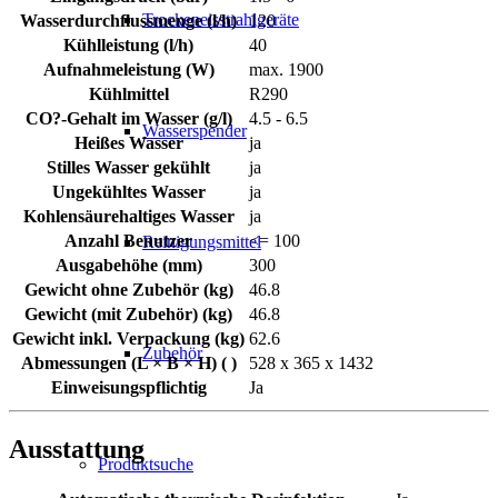
Trockeneisstrahlgeräte
Wasserdurchflussmenge (l/h)
120
Kühlleistung (l/h)
40
Aufnahmeleistung (W)
max. 1900
Kühlmittel
R290
CO?-Gehalt im Wasser (g/l)
4.5 - 6.5
Wasserspender
Heißes Wasser
ja
Stilles Wasser gekühlt
ja
Ungekühltes Wasser
ja
Kohlensäurehaltiges Wasser
ja
Anzahl Benutzer
<= 100
Reinigungsmittel
Ausgabehöhe (mm)
300
Gewicht ohne Zubehör (kg)
46.8
Gewicht (mit Zubehör) (kg)
46.8
Gewicht inkl. Verpackung (kg)
62.6
Zubehör
Abmessungen (L × B × H) ( )
528 x 365 x 1432
Einweisungspflichtig
Ja
Ausstattung
Produktsuche