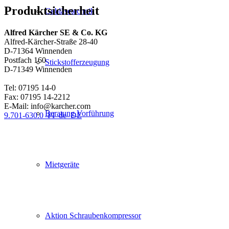
Produktsicherheit
Gebläsetechnik
Alfred Kärcher SE & Co. KG
Alfred-Kärcher-Straße 28-40
D-71364 Winnenden
Postfach 160
Stickstofferzeugung
D-71349 Winnenden
Tel: 07195 14-0
Fax: 07195 14-2212
E-Mail: info@karcher.com
Beratung Vorführung
9.701-630.0_PI_de_DE
Mietgeräte
Aktion Schraubenkompressor