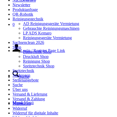
Nachbestellen
Newsletter
Produktanfrage
QR-Robotik
Reinigungstechnik
AD Reinigungsgeräte Vermietung
0
Gebrauchte Reinigungsmaschinen
LP ADS Kemaro
Reinigungsgeräte Vermietung
Sachsenclean 2026
Shop
Login / Register Page Link
Bautechnik Shop
Druckluft Shop
Reinigung Shop
Spritztechnik Shop
Spritztechnik
Starkregen
Suche
Stellenangebote
Suche
Über uns
Versand & Lieferung
Versand & Zahlung
Menü
Menü
Warenkorb
Widerruf
Widerruf für digitale Inhalte