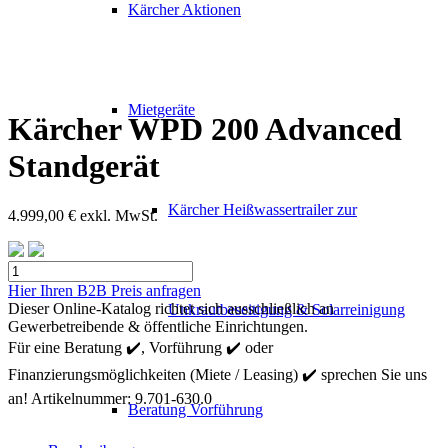
Kärcher Aktionen
Mietgeräte
Kärcher WPD 200 Advanced
Standgerät
Kärcher Heißwassertrailer zur
4.999,00
€
exkl. MwSt.
Kärcher
WPD
Hier Ihren B2B Preis anfragen
200
Dieser Online-Katalog richtet sich ausschließlich an
Unkrautbeseitigung & Solarreinigung
Advanced
Gewerbetreibende & öffentliche Einrichtungen.
Standgerät
Für eine Beratung ✔️, Vorführung ✔️ oder
Menge
Finanzierungsmöglichkeiten (Miete / Leasing) ✔️ sprechen Sie uns
an!
Artikelnummer:
9.701-630.0
Beratung Vorführung