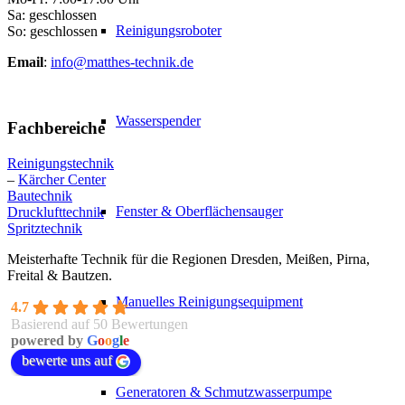
Sa: geschlossen
Reinigungsroboter
So: geschlossen
Email
:
info@matthes-technik.de
Wasserspender
Fachbereiche
Reinigungstechnik
–
Kärcher Center
Bautechnik
Fenster & Oberflächensauger
Drucklufttechnik
Spritztechnik
Meisterhafte Technik für die Regionen Dresden, Meißen, Pirna,
Freital & Bautzen.
Manuelles Reinigungsequipment
4.7
Basierend auf 50 Bewertungen
powered by
G
o
o
g
l
e
bewerte uns auf
Generatoren & Schmutzwasserpumpe