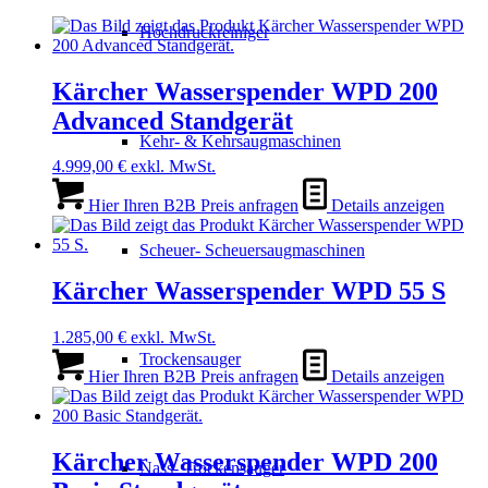
Hochdruckreiniger
Kärcher Wasserspender WPD 200
Advanced Standgerät
Kehr- & Kehrsaugmaschinen
4.999,00
€
exkl. MwSt.
Hier Ihren B2B Preis anfragen
Details anzeigen
Scheuer- Scheuersaugmaschinen
Kärcher Wasserspender WPD 55 S
1.285,00
€
exkl. MwSt.
Trockensauger
Hier Ihren B2B Preis anfragen
Details anzeigen
Kärcher Wasserspender WPD 200
Nass- Trockensauger