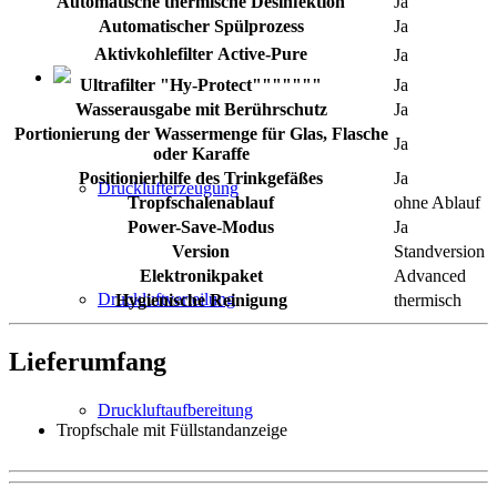
Automatische thermische Desinfektion
Ja
Automatischer Spülprozess
Ja
Aktivkohlefilter Active-Pure
Ja
Ultrafilter "Hy-Protect"""""""
Ja
Wasserausgabe mit Berührschutz
Ja
Portionierung der Wassermenge für Glas, Flasche
Ja
oder Karaffe
Positionierhilfe des Trinkgefäßes
Ja
Drucklufterzeugung
Tropfschalenablauf
ohne Ablauf
Power-Save-Modus
Ja
Version
Standversion
Elektronikpaket
Advanced
Druckluftverteilung
Hygienische Reinigung
thermisch
Lieferumfang
Druckluftaufbereitung
Tropfschale mit Füllstandanzeige