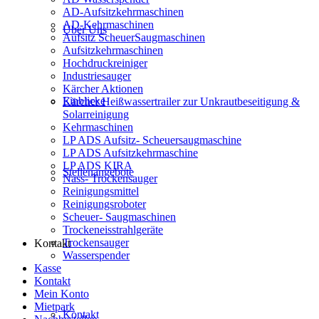
AD-Aufsitzkehrmaschinen
AD-Kehrmaschinen
Über Uns
Aufsitz ScheuerSaugmaschinen
Aufsitzkehrmaschinen
Hochdruckreiniger
Industriesauger
Kärcher Aktionen
Einblicke
Kärcher Heißwassertrailer zur Unkrautbeseitigung &
Solarreinigung
Kehrmaschinen
LP ADS Aufsitz- Scheuersaugmaschine
LP ADS Aufsitzkehrmaschine
LP ADS KIRA
Stellenangebote
Nass- Trockensauger
Reinigungsmittel
Reinigungsroboter
Scheuer- Saugmaschinen
Trockeneisstrahlgeräte
Trockensauger
Kontakt
Wasserspender
Kasse
Kontakt
Mein Konto
Mietpark
Kontakt