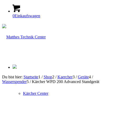
0
Einkaufswagen
Du bist hier:
Startseite
1
/
Shop
2
/
Kaercher
3
/
Geräte
4
/
Wasserspender
5
/
Kärcher WPD 200 Advanced Standgerät
Kärcher Center