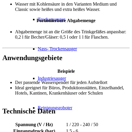
Wasser mit Kohlensäure in den Varianten Medium und
Classic sowie heißes und extra heißes Wasser.
Trockensauger
Portionierbare Abgabemenge
Abgabemenge ist an die Größe des Trinkgefäßes anpassbar:
0,2 l für Becher/Gläser: 0,5 l oder 1 l für Flaschen.
Nass- Trockensauger
Anwendungsgebiete
Beispiele
Industriesauger
Der passende Wasserspender für jeden Aufstellort
Ideal geeignet für Büros, Produktionsstätten, Einzelhandel,
Hotels, Kantinen, Krankenhäuser oder Schulen
Reinigungsroboter
Technische Daten
Spannung (V / Hz)
1 / 220 - 240 / 50
Eingangsdruck (bar)
1.5 - 6