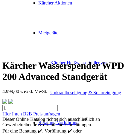
Kärcher Aktionen
Mietgeräte
Kärcher Heißwassertrailer zur
Kärcher Wasserspender WPD
200 Advanced Standgerät
4.999,00
€
exkl. MwSt.
Unkrautbeseitigung & Solarreinigung
Kärcher
Wasserspender
Hier Ihren B2B Preis anfragen
WPD
Dieser Online-Katalog richtet sich ausschließlich an
Beratung Vorführung
200
Gewerbetreibende & öffentliche Einrichtungen.
Advanced
Für eine Beratung ✔️, Vorführung ✔️ oder