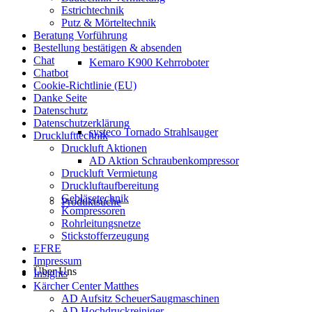
Estrichtechnik
Putz & Mörteltechnik
Beratung Vorführung
Bestellung bestätigen & absenden
Chat
Kemaro K900 Kehrroboter
Chatbot
Cookie-Richtlinie (EU)
Danke Seite
Datenschutz
Datenschutzerklärung
systeco Tornado Strahlsauger
Drucklufttechnik
Druckluft Aktionen
AD Aktion Schraubenkompressor
Druckluft Vermietung
Druckluftaufbereitung
Gebläsetechnik
Produktsuche
Kompressoren
Rohrleitungsnetze
Stickstofferzeugung
EFRE
Impressum
Über Uns
Insights
Kärcher Center Matthes
AD Aufsitz ScheuerSaugmaschinen
AD Hochdruckreiniger