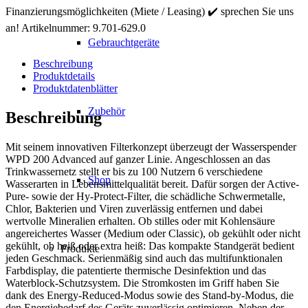
Standgerät
Finanzierungsmöglichkeiten (Miete / Leasing) ✔️ sprechen Sie uns
Menge
an!
Artikelnummer:
9.701-629.0
Gebrauchtgeräte
Beschreibung
Produktdetails
Produktdatenblätter
Zubehör
Beschreibung
Mit seinem innovativen Filterkonzept überzeugt der Wasserspender
WPD 200 Advanced auf ganzer Linie. Angeschlossen an das
Trinkwassernetz stellt er bis zu 100 Nutzern 6 verschiedene
Shop
Wasserarten in Lebensmittelqualität bereit. Dafür sorgen der Active-
Pure- sowie der Hy-Protect-Filter, die schädliche Schwermetalle,
Chlor, Bakterien und Viren zuverlässig entfernen und dabei
wertvolle Mineralien erhalten. Ob stilles oder mit Kohlensäure
angereichertes Wasser (Medium oder Classic), ob gekühlt oder nicht
gekühlt, ob heiß oder extra heiß: Das kompakte Standgerät bedient
Produkte
jeden Geschmack. Serienmäßig sind auch das multifunktionalen
Farbdisplay, die patentierte thermische Desinfektion und das
Waterblock-Schutzsystem. Die Stromkosten im Griff haben Sie
dank des Energy-Reduced-Modus sowie des Stand-by-Modus, die
den Energiebedarf des Geräts zuverlässig optimieren. Neben der