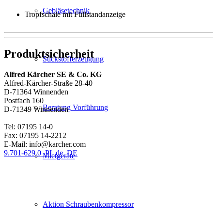
Gebläsetechnik
Tropfschale mit Füllstandanzeige
Produktsicherheit
Stickstofferzeugung
Alfred Kärcher SE & Co. KG
Alfred-Kärcher-Straße 28-40
D-71364 Winnenden
Postfach 160
Beratung Vorführung
D-71349 Winnenden
Tel: 07195 14-0
Fax: 07195 14-2212
E-Mail: info@karcher.com
9.701-629.0_PI_de_DE
Mietgeräte
Aktion Schraubenkompressor