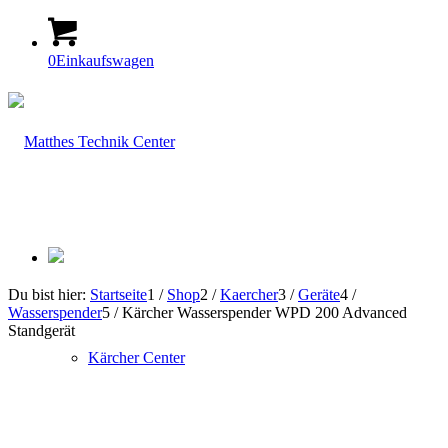
0
Einkaufswagen
Du bist hier:
Startseite
1
/
Shop
2
/
Kaercher
3
/
Geräte
4
/
Wasserspender
5
/
Kärcher Wasserspender WPD 200 Advanced
Standgerät
Kärcher Center