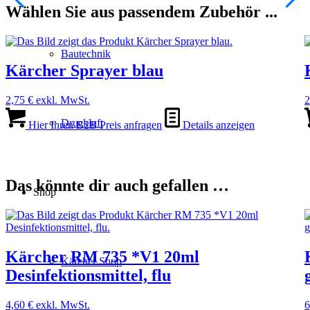
Wählen Sie aus passendem Zubehör ...
Bautechnik
Kärcher Sprayer blau
2,75
€
exkl. MwSt.
2
Druckluft
Hier Ihren B2B Preis anfragen
Details anzeigen
Das könnte dir auch gefallen …
Shop
Kärcher RM 735 *V1 20ml
Kärcher Shop
Desinfektionsmittel, flu
4,60
€
exkl. MwSt.
6