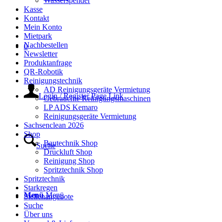
Wasserspender
Kasse
Kontakt
Mein Konto
Mietpark
Nachbestellen
0
Newsletter
Produktanfrage
QR-Robotik
Reinigungstechnik
AD Reinigungsgeräte Vermietung
Login / Register Page Link
Gebrauchte Reinigungsmaschinen
LP ADS Kemaro
Reinigungsgeräte Vermietung
Sachsenclean 2026
Shop
Bautechnik Shop
Suche
Druckluft Shop
Reinigung Shop
Spritztechnik Shop
Spritztechnik
Starkregen
Menü
Menü
Stellenangebote
Suche
Über uns