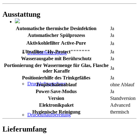
Ausstattung
Automatische thermische Desinfektion
Ja
Automatischer Spülprozess
Ja
Aktivkohlefilter Active-Pure
Ja
Ultrafilter "Hy-Protect"""""""
Ja
Drucklufterzeugung
Wasserausgabe mit Berührschutz
Ja
Portionierung der Wassermenge für Glas, Flasche
Ja
oder Karaffe
Positionierhilfe des Trinkgefäßes
Ja
Druckluftverteilung
Tropfschalenablauf
ohne Ablauf
Power-Save-Modus
Ja
Version
Standversion
Elektronikpaket
Advanced
Hygienische Reinigung
thermisch
Druckluftaufbereitung
Lieferumfang