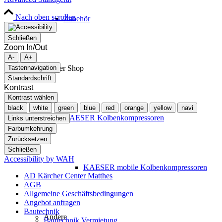
Nach oben scrollen
Zubehör
Schließen
Zoom In/Out
A-
A+
Tastennavigation
Kaeser Shop
Standardschrift
Kontrast
Kontrast wählen
black
white
green
blue
red
orange
yellow
navi
KAESER Kolbenkompressoren
Links unterstreichen
Farbumkehrung
Zurücksetzen
Schließen
Accessibility by WAH
KAESER mobile Kolbenkompressoren
AD Kärcher Center Matthes
AGB
Allgemeine Geschäftsbedingungen
Angebot anfragen
Bautechnik
Andere
Bautechnik Vermietung