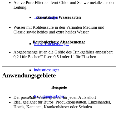
Active-Pure-Filter: entfernt Chlor und Schwermetalle aus der
Leitung.
Zusätzliche Wasserarten
Trockensauger
Wasser mit Kohlensäure in den Varianten Medium und
Classic sowie heißes und extra heißes Wasser.
Portionierbare Abgabemenge
Nass- Trockensauger
Abgabemenge ist an die Größe des Trinkgefäßes anpassbar:
0,2 l für Becher/Gläser: 0,5 l oder 1 l für Flaschen.
Industriesauger
Anwendungsgebiete
Beispiele
Reinigungsroboter
Der passende Wasserspender für jeden Aufstellort
Ideal geeignet für Büros, Produktionsstätten, Einzelhandel,
Hotels, Kantinen, Krankenhäuser oder Schulen