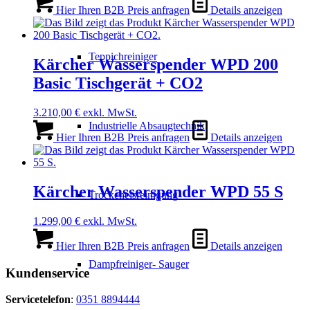
Hier Ihren B2B Preis anfragen
Details anzeigen
Teppichreiniger
Kärcher Wasserspender WPD 200
Basic Tischgerät + CO2
3.210,00
€
exkl. MwSt.
Industrielle Absaugtechnik
Hier Ihren B2B Preis anfragen
Details anzeigen
Kärcher Wasserspender WPD 55 S
Trockeneisreinigung
1.299,00
€
exkl. MwSt.
Hier Ihren B2B Preis anfragen
Details anzeigen
Dampfreiniger- Sauger
Kundenservice
Servicetelefon
:
0351 8894444