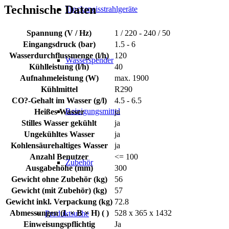
Technische Daten
Trockeneisstrahlgeräte
Spannung (V / Hz)
1 / 220 - 240 / 50
Eingangsdruck (bar)
1.5 - 6
Wasserdurchflussmenge (l/h)
120
Wasserspender
Kühlleistung (l/h)
40
Aufnahmeleistung (W)
max. 1900
Kühlmittel
R290
CO?-Gehalt im Wasser (g/l)
4.5 - 6.5
Reinigungsmittel
Heißes Wasser
ja
Stilles Wasser gekühlt
ja
Ungekühltes Wasser
ja
Kohlensäurehaltiges Wasser
ja
Anzahl Benutzer
<= 100
Zubehör
Ausgabehöhe (mm)
300
Gewicht ohne Zubehör (kg)
56
Gewicht (mit Zubehör) (kg)
57
Gewicht inkl. Verpackung (kg)
72.8
Abmessungen (L × B × H) ( )
528 x 365 x 1432
Produktsuche
Einweisungspflichtig
Ja