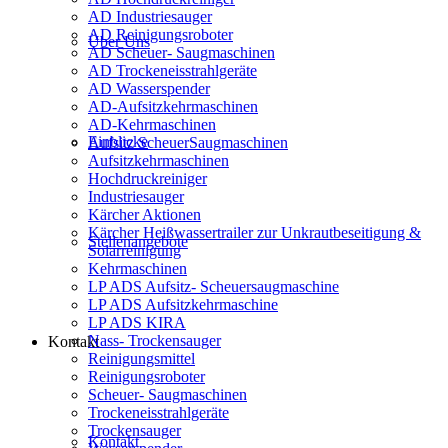
AD Industriesauger
AD Reinigungsroboter
Über Uns
AD Scheuer- Saugmaschinen
AD Trockeneisstrahlgeräte
AD Wasserspender
AD-Aufsitzkehrmaschinen
AD-Kehrmaschinen
Einblicke
Aufsitz ScheuerSaugmaschinen
Aufsitzkehrmaschinen
Hochdruckreiniger
Industriesauger
Kärcher Aktionen
Kärcher Heißwassertrailer zur Unkrautbeseitigung &
Stellenangebote
Solarreinigung
Kehrmaschinen
LP ADS Aufsitz- Scheuersaugmaschine
LP ADS Aufsitzkehrmaschine
LP ADS KIRA
Nass- Trockensauger
Kontakt
Reinigungsmittel
Reinigungsroboter
Scheuer- Saugmaschinen
Trockeneisstrahlgeräte
Trockensauger
Kontakt