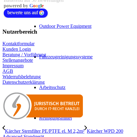
Basierend auf 50 Bewertungen
powered by
G
o
o
g
l
e
bewerte uns auf
Outdoor Power Equipment
Nutzerbereich
Kontaktformular
Kunden Login
Beratung / Vorführung
Fahrzeugreinigungssysteme
Stellenangebote
Impressum
AGB
Widerrufsbelehrung
Datenschutzerklärung
Arbeitsschutz
Reinigungsmittel
Kärcher Sternfilter PE/PTFE el. M 2,2m²
Kärcher WPD 200
Advanced Standgerät