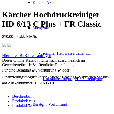
Kärcher Aktionen
Kärcher Hochdruckreiniger
HD 6/13 C Plus + FR Classic
Mietgeräte
870,00
€
exkl. MwSt.
Kärcher
Kärcher Heißwassertrailer zur
Hochdruckreiniger
Hier Ihren B2B Preis anfragen
HD
Dieser Online-Katalog richtet sich ausschließlich an
6/13
Gewerbetreibende & öffentliche Einrichtungen.
C
Für eine Beratung ✔️, Vorführung ✔️ oder
Plus
Finanzierungsmöglichkeiten (Miete / Leasing) ✔️ sprechen Sie uns
+
Unkrautbeseitigung & Solarreinigung
FR
an!
Artikelnummer:
1.520-953.0
Classic
Menge
Beschreibung
Produktdetails
Beratung Vorführung
Produktdatenblätter