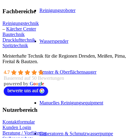
Reinigungsroboter
Fachbereiche
Reinigungstechnik
–
Kärcher Center
Bautechnik
Drucklufttechnik
Wasserspender
Spritztechnik
Meisterhafte Technik für die Regionen Dresden, Meißen, Pirna,
Freital & Bautzen.
Fenster & Oberflächensauger
4.7
Basierend auf 50 Bewertungen
powered by
G
o
o
g
l
e
bewerte uns auf
Manuelles Reinigungsequipment
Nutzerbereich
Kontaktformular
Kunden Login
Beratung / Vorführung
Generatoren & Schmutzwasserpumpe