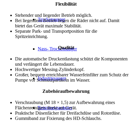
Flexibilität
Stehender und liegender Betrieb möglich.
Trockensauger
Bei liegendem Betrieb liegen die Räder nicht auf. Damit
bietet das Gerät maximale Stabilität.
Separate Park- und Transportposition für die
Spritzeinrichtung.
Qualität
Nass- Trockensauger
Die automatische Druckentlastung schützt die Komponenten
und verlängert die Lebensdauer.
Hochwertiger Messing-Zylinderkopf.
Großer, bequem erreichbarer Wasserfeinfilter zum Schutz der
Industriesauger
Pumpe vor Schmutzpartikeln im Wasser.
Zubehöraufbewahrung
Verschraubung (M 18 × 1,5) zur Aufbewahrung eines
Reinigungsroboter
Flächenreinigers direkt am Gerät.
Praktische Düsenfächer für Dreifachdüse und Rotordüse.
Gummiband zur Fixierung des HD-Schlauchs.