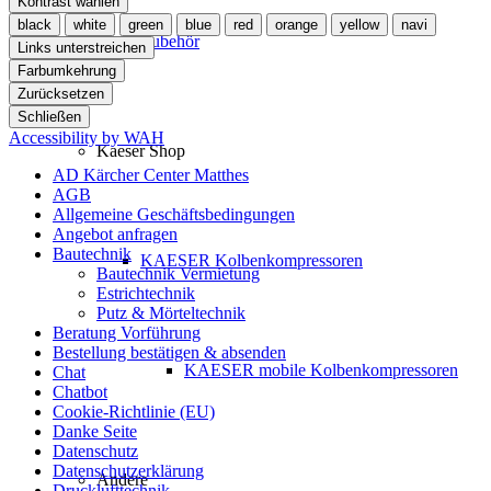
Kontrast wählen
black
white
green
blue
red
orange
yellow
navi
Zubehör
Links unterstreichen
Farbumkehrung
Zurücksetzen
Schließen
Accessibility by WAH
Kaeser Shop
AD Kärcher Center Matthes
AGB
Allgemeine Geschäftsbedingungen
Angebot anfragen
Bautechnik
KAESER Kolbenkompressoren
Bautechnik Vermietung
Estrichtechnik
Putz & Mörteltechnik
Beratung Vorführung
Bestellung bestätigen & absenden
KAESER mobile Kolbenkompressoren
Chat
Chatbot
Cookie-Richtlinie (EU)
Danke Seite
Datenschutz
Datenschutzerklärung
Andere
Drucklufttechnik