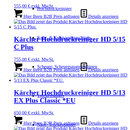
555,00
€
exkl. MwSt.
Hochdruckreiniger
Hier Ihren B2B Preis anfragen
Details anzeigen
Kehr- & Kehrsaugmaschinen
Kärcher Hochdruckreiniger HD 5/15
C Plus
755,00
€
exkl. MwSt.
Scheuer- Scheuersaugmaschinen
Hier Ihren B2B Preis anfragen
Details anzeigen
Kärcher Hochdruckreiniger HD 5/13
Trockensauger
EX Plus Classic *EU
650,00
€
exkl. MwSt.
Hier Ihren B2B Preis anfragen
Details anzeigen
Nass- Trockensauger