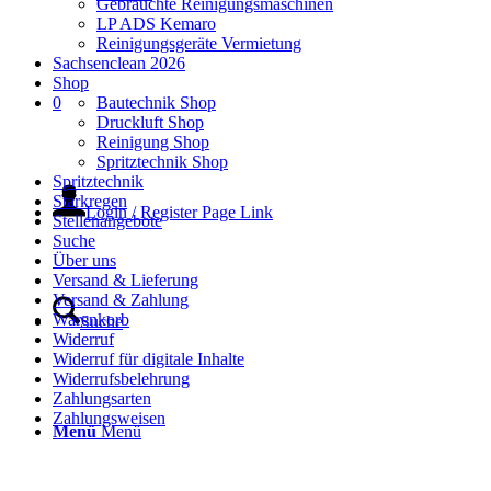
Gebrauchte Reinigungsmaschinen
LP ADS Kemaro
Reinigungsgeräte Vermietung
Sachsenclean 2026
Shop
Bautechnik Shop
0
Druckluft Shop
Reinigung Shop
Spritztechnik Shop
Spritztechnik
Starkregen
Login / Register Page Link
Stellenangebote
Suche
Über uns
Versand & Lieferung
Versand & Zahlung
Warenkorb
Suche
Widerruf
Widerruf für digitale Inhalte
Widerrufsbelehrung
Zahlungsarten
Zahlungsweisen
Menü
Menü