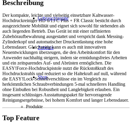
Beschreibung
Der kompakte, leichte und vielseitig einsetzbare Kaltwasser-
Gebrauchtgeräte
Hochdruckreiniger HD 6/13 C Plus + FR Classic besticht durch
ausgezeichnete Mobilität und eignet sich sowohl für stehenden als
auch liegenden Betrieb. Das Gerät ist mit einer raffinierten
Zubehöraufbewahrung ausgestattet und verspricht dank Messing-
Zylinderkopf und automatischer Druckentlastung eine hohe
Lebensdauer. Gleichzeitig kann es auch mit innovativen
Zubehör
Neuentwicklungen überzeugen, die den Arbeitskomfort für den
Anwender nachhaltig steigern, indem sie ermüdungsfreies Arbeiten
und ein zeitsparendes Auf- und Abrüsten ermöglichen. Die
EASY!Force-Hochdruckpistole nutzt die Rückstoßkraft des
Hochdruckstrahls und reduziert so die Haltekraft auf null, während
Shop
die EASY!Lock-Schnellverschlüsse ein im Vergleich zu
herkömmlichen Schraubverbindungen 5-mal schnelleres Handling
ohne Einbußen bei Robustheit und Langlebigkeit erlauben. Ein
insgesamt schlüssiges Ausstattungspaket für hervorragende
Reinigungsergebnisse, bei hohem Komfort und langer Lebensdauer.
Produkte
Top Feature