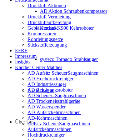
Druckluft Aktionen
AD Aktion Schraubenkompressor
Druckluft Vermietung
Druckluftaufbereitung
Gebläsetechnik
Kemaro K900 Kehrroboter
Kompressoren
Rohrleitungsnetze
Stickstofferzeugung
EFRE
Impressum
systeco Tornado Strahlsauger
Insights
Kärcher Center Matthes
AD Aufsitz ScheuerSaugmaschinen
AD Hochdruckreiniger
AD Industriesauger
AD Reinigungsroboter
Produktsuche
AD Scheuer- Saugmaschinen
AD Trockeneisstrahlgeräte
AD Wasserspender
AD-Aufsitzkehrmaschinen
AD-Kehrmaschinen
Über Uns
Aufsitz ScheuerSaugmaschinen
Aufsitzkehrmaschinen
Hochdruckreiniger