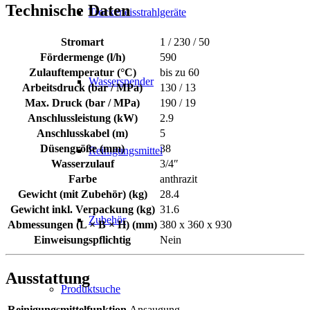
Technische Daten
Trockeneisstrahlgeräte
Stromart
1 / 230 / 50
Fördermenge (l/h)
590
Zulauftemperatur (°C)
bis zu 60
Wasserspender
Arbeitsdruck (bar / MPa)
130 / 13
Max. Druck (bar / MPa)
190 / 19
Anschlussleistung (kW)
2.9
Anschlusskabel (m)
5
Düsengröße (mm)
38
Reinigungsmittel
Wasserzulauf
3/4″
Farbe
anthrazit
Gewicht (mit Zubehör) (kg)
28.4
Gewicht inkl. Verpackung (kg)
31.6
Zubehör
Abmessungen (L × B × H) (mm)
380 x 360 x 930
Einweisungspflichtig
Nein
Ausstattung
Produktsuche
Reinigungsmittelfunktion
Ansaugung