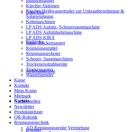
Industriesauger
Kärcher Aktionen
Kärcher Heißwassertrailer zur Unkrautbeseitigung &
Über Uns
Solarreinigung
Kehrmaschinen
LP ADS Aufsitz- Scheuersaugmaschine
LP ADS Aufsitzkehrmaschine
LP ADS KIRA
Einblicke
Nass- Trockensauger
Reinigungsmittel
Reinigungsroboter
Scheuer- Saugmaschinen
Trockeneisstrahlgeräte
Trockensauger
Stellenangebote
Wasserspender
Kasse
Kontakt
Mein Konto
Mietpark
Kontakt
Nachbestellen
Newsletter
Produktanfrage
QR-Robotik
Reinigungstechnik
AD Reinigungsgeräte Vermietung
Kontakt