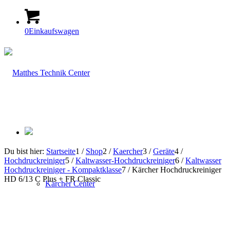
0
Einkaufswagen
Du bist hier:
Startseite
1
/
Shop
2
/
Kaercher
3
/
Geräte
4
/
Hochdruckreiniger
5
/
Kaltwasser-Hochdruckreiniger
6
/
Kaltwasser
Hochdruckreiniger - Kompaktklasse
7
/
Kärcher Hochdruckreiniger
HD 6/13 C Plus + FR Classic
Kärcher Center