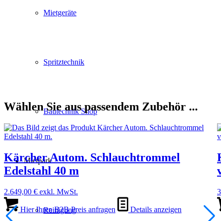
Mietgeräte
Spritztechnik
Wählen Sie aus passendem Zubehör ...
Bautechnik Shop
Kärcher Autom. Schlauchtrommel
Mietpark
Edelstahl 40 m
2.649,00
€
exkl. MwSt.
3
Hier Ihren B2B Preis anfragen
Details anzeigen
Reinigung