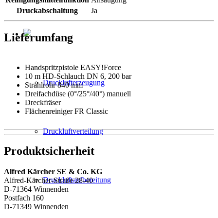
Druckabschaltung
Ja
Lieferumfang
Handspritzpistole EASY!Force
10 m HD-Schlauch DN 6, 200 bar
Drucklufterzeugung
Strahlrohr 840 mm
Dreifachdüse (0°/25°/40°) manuell
Dreckfräser
Flächenreiniger FR Classic
Druckluftverteilung
Produktsicherheit
Alfred Kärcher SE & Co. KG
Druckluftaufbereitung
Alfred-Kärcher-Straße 28-40
D-71364 Winnenden
Postfach 160
D-71349 Winnenden