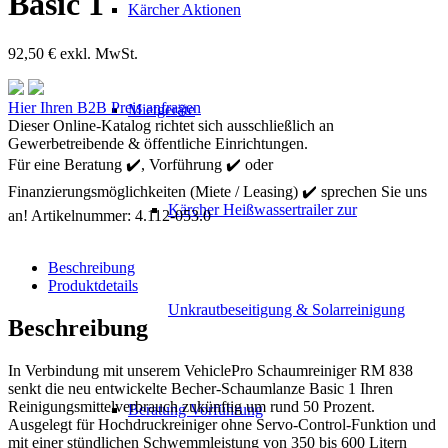
Basic 1
Kärcher Aktionen
92,50
€
exkl. MwSt.
Kärcher
Hier Ihren B2B Preis anfragen
Mietgeräte
Becher-
Dieser Online-Katalog richtet sich ausschließlich an
Schaumlanze
Gewerbetreibende & öffentliche Einrichtungen.
Basic
Für eine Beratung ✔️, Vorführung ✔️ oder
1
Finanzierungsmöglichkeiten (Miete / Leasing) ✔️ sprechen Sie uns
Menge
Kärcher Heißwassertrailer zur
an!
Artikelnummer:
4.112-053.0
Beschreibung
Produktdetails
Unkrautbeseitigung & Solarreinigung
Beschreibung
In Verbindung mit unserem VehiclePro Schaumreiniger RM 838
senkt die neu entwickelte Becher-Schaumlanze Basic 1 Ihren
Reinigungsmittelverbrauch zukünftig um rund 50 Prozent.
Beratung Vorführung
Ausgelegt für Hochdruckreiniger ohne Servo-Control-Funktion und
mit einer stündlichen Schwemmleistung von 350 bis 600 Litern