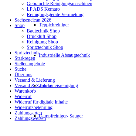
Gebrauchte Reinigungsmaschinen
LP ADS Kemaro
Reinigungsgeräte Vermietung
Sachsenclean 2026
Teppichreiniger
Shop
Bautechnik Shop
Druckluft Shop
Reinigung Shop
Spritztechnik Shop
Spritztechnik
Industrielle Absaugtechnik
Starkregen
Stellenangebote
Suche
Über uns
Versand & Lieferung
Trockeneisreinigung
Versand & Zahlung
Warenkorb
Widerruf
Widerruf für digitale Inhalte
Widerrufsbelehrung
Zahlungsarten
Dampfreiniger- Sauger
Zahlungsweisen