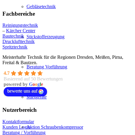
Gebläsetechnik
Fachbereiche
Reinigungstechnik
–
Kärcher Center
Bautechnik
Stickstofferzeugung
Drucklufttechnik
Spritztechnik
Meisterhafte Technik für die Regionen Dresden, Meißen, Pirna,
Freital & Bautzen.
Beratung Vorführung
4.7
Basierend auf 50 Bewertungen
powered by
G
o
o
g
l
e
bewerte uns auf
Mietgeräte
Nutzerbereich
Kontaktformular
Aktion Schraubenkompressor
Kunden Login
Beratung / Vorführung