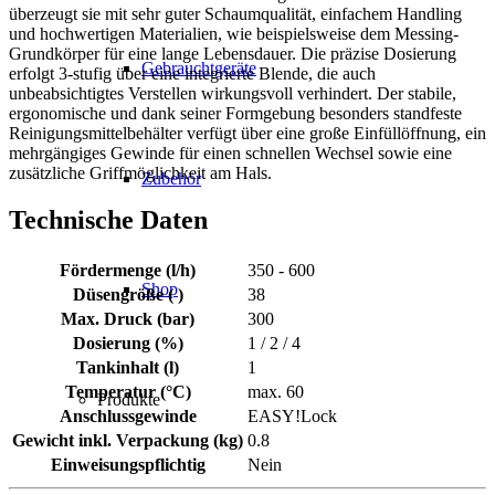
überzeugt sie mit sehr guter Schaumqualität, einfachem Handling
und hochwertigen Materialien, wie beispielsweise dem Messing-
Grundkörper für eine lange Lebensdauer. Die präzise Dosierung
Gebrauchtgeräte
erfolgt 3-stufig über eine integrierte Blende, die auch
unbeabsichtigtes Verstellen wirkungsvoll verhindert. Der stabile,
ergonomische und dank seiner Formgebung besonders standfeste
Reinigungsmittelbehälter verfügt über eine große Einfüllöffnung, ein
mehrgängiges Gewinde für einen schnellen Wechsel sowie eine
zusätzliche Griffmöglichkeit am Hals.
Zubehör
Technische Daten
Fördermenge (l/h)
350 - 600
Shop
Düsengröße ( )
38
Max. Druck (bar)
300
Dosierung (%)
1 / 2 / 4
Tankinhalt (l)
1
Temperatur (°C)
max. 60
Produkte
Anschlussgewinde
EASY!Lock
Gewicht inkl. Verpackung (kg)
0.8
Einweisungspflichtig
Nein