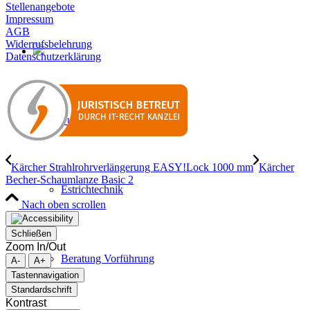
Stellenangebote
Impressum
AGB
Widerrufsbelehrung
Datenschutzerklärung
Putz & Mörteltechnik
Kärcher Strahlrohrverlängerung EASY!Lock 1000 mm
Kärcher
Becher-Schaumlanze Basic 2
Estrichtechnik
Nach oben scrollen
Schließen
Zoom In/Out
Beratung Vorführung
A-
A+
Tastennavigation
Standardschrift
Kontrast