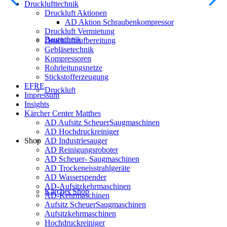
Drucklufttechnik
Druckluft Aktionen
AD Aktion Schraubenkompressor
Druckluft Vermietung
Bautechnik
Druckluftaufbereitung
Gebläsetechnik
Kompressoren
Rohrleitungsnetze
Stickstofferzeugung
EFRE
Druckluft
Impressum
Insights
Kärcher Center Matthes
AD Aufsitz ScheuerSaugmaschinen
AD Hochdruckreiniger
Shop
AD Industriesauger
AD Reinigungsroboter
AD Scheuer- Saugmaschinen
AD Trockeneisstrahlgeräte
AD Wasserspender
AD-Aufsitzkehrmaschinen
Kärcher Shop
AD-Kehrmaschinen
Aufsitz ScheuerSaugmaschinen
Aufsitzkehrmaschinen
Hochdruckreiniger