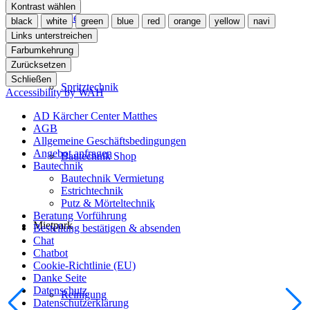
Kontrast wählen
Mietgeräte
black
white
green
blue
red
orange
yellow
navi
Links unterstreichen
Farbumkehrung
Zurücksetzen
Schließen
Spritztechnik
Accessibility by WAH
AD Kärcher Center Matthes
AGB
Allgemeine Geschäftsbedingungen
Angebot anfragen
Bautechnik Shop
Bautechnik
Bautechnik Vermietung
Estrichtechnik
Putz & Mörteltechnik
Beratung Vorführung
Mietpark
Bestellung bestätigen & absenden
Chat
Chatbot
Cookie-Richtlinie (EU)
Danke Seite
Datenschutz
Reinigung
Datenschutzerklärung