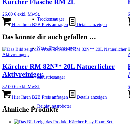
Kärcher Flasche RM 2L
26,00
€
exkl. MwSt.
6
Trockensauger
Hier Ihren B2B Preis anfragen
Details anzeigen
Das könnte dir auch gefallen …
Nass- Trockensauger
Kärcher RM 82N** 20L Natuerlicher
Aktivreiniger,
Industriesauger
82,00
€
exkl. MwSt.
5
Hier Ihren B2B Preis anfragen
Details anzeigen
Reinigungsroboter
Ähnliche Produkte