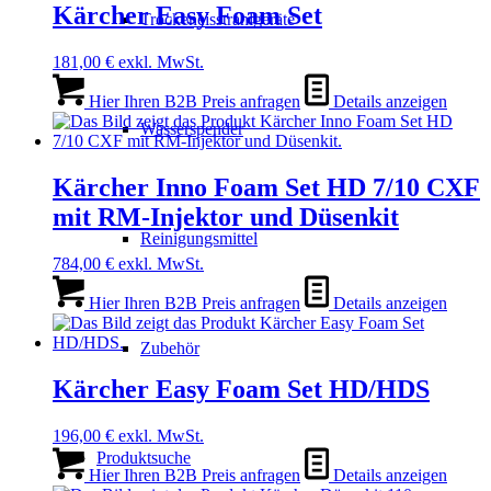
Kärcher Easy Foam Set
Trockeneisstrahlgeräte
181,00
€
exkl. MwSt.
Hier Ihren B2B Preis anfragen
Details anzeigen
Wasserspender
Kärcher Inno Foam Set HD 7/10 CXF
mit RM-Injektor und Düsenkit
Reinigungsmittel
784,00
€
exkl. MwSt.
Hier Ihren B2B Preis anfragen
Details anzeigen
Zubehör
Kärcher Easy Foam Set HD/HDS
196,00
€
exkl. MwSt.
Produktsuche
Hier Ihren B2B Preis anfragen
Details anzeigen