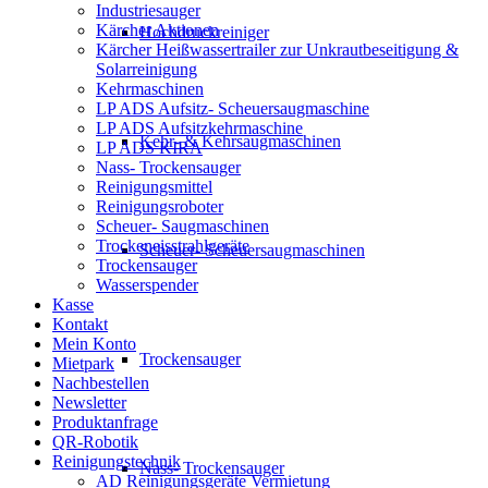
Industriesauger
Kärcher Aktionen
Hochdruckreiniger
Kärcher Heißwassertrailer zur Unkrautbeseitigung &
Solarreinigung
Kehrmaschinen
LP ADS Aufsitz- Scheuersaugmaschine
LP ADS Aufsitzkehrmaschine
Kehr- & Kehrsaugmaschinen
LP ADS KIRA
Nass- Trockensauger
Reinigungsmittel
Reinigungsroboter
Scheuer- Saugmaschinen
Trockeneisstrahlgeräte
Scheuer- Scheuersaugmaschinen
Trockensauger
Wasserspender
Kasse
Kontakt
Mein Konto
Trockensauger
Mietpark
Nachbestellen
Newsletter
Produktanfrage
QR-Robotik
Reinigungstechnik
Nass- Trockensauger
AD Reinigungsgeräte Vermietung