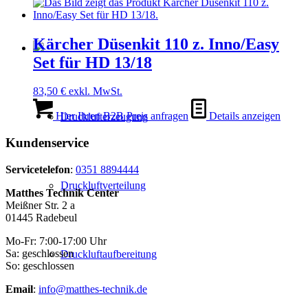
Kärcher Düsenkit 110 z. Inno/Easy
Set für HD 13/18
83,50
€
exkl. MwSt.
Hier Ihren B2B Preis anfragen
Details anzeigen
Drucklufterzeugung
Kundenservice
Servicetelefon
:
0351 8894444
Druckluftverteilung
Matthes Technik Center
Meißner Str. 2 a
01445 Radebeul
Mo-Fr: 7:00-17:00 Uhr
Sa: geschlossen
Druckluftaufbereitung
So: geschlossen
Email
:
info@matthes-technik.de