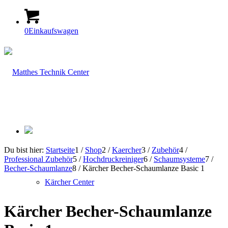
0
Einkaufswagen
Du bist hier:
Startseite
1
/
Shop
2
/
Kaercher
3
/
Zubehör
4
/
Professional Zubehör
5
/
Hochdruckreiniger
6
/
Schaumsysteme
7
/
Becher-Schaumlanze
8
/
Kärcher Becher-Schaumlanze Basic 1
Kärcher Center
Kärcher Becher-Schaumlanze