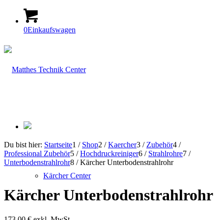
0
Einkaufswagen
Du bist hier:
Startseite
1
/
Shop
2
/
Kaercher
3
/
Zubehör
4
/
Professional Zubehör
5
/
Hochdruckreiniger
6
/
Strahlrohre
7
/
Unterbodenstrahlrohr
8
/
Kärcher Unterbodenstrahlrohr
Kärcher Center
Kärcher Unterbodenstrahlrohr
173,00
€
exkl. MwSt.