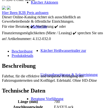
Kärcher Aktionen
Kärcher
Hier Ihren B2B Preis anfragen
Unterbodenstrahlrohr
Dieser Online-Katalog richtet sich ausschließlich an
Menge
Gewerbetreibende & öffentliche Einrichtungen.
Für eine Beratung ✔️, Vorführung ✔️ oder
Mietgeräte
Finanzierungsmöglichkeiten (Miete / Leasing) ✔️ sprechen Sie uns
an!
Artikelnummer:
4.112-032.0
Kärcher Heißwassertrailer zur
Beschreibung
Produktdetails
Beschreibung
Unkrautbeseitigung & Solarreinigung
Fahrbar, für die effektive und bequeme Reinigung der
Fahrzeugunterseiten und Kotflügel. Edelstahl. Ohne HD-Düse
Technische Daten
Beratung Vorführung
Länge (mm)
700
Anschlussgewinde
EASY!Lock