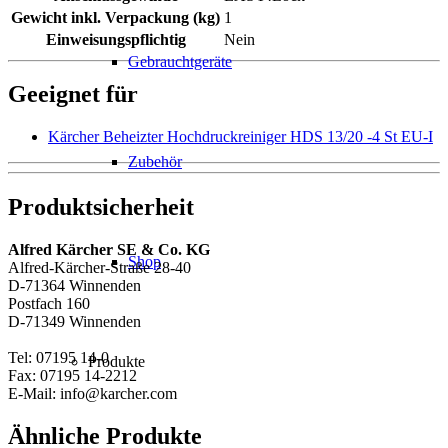
Gewicht inkl. Verpackung (kg)
1
Einweisungspflichtig
Nein
Gebrauchtgeräte
Geeignet für
Kärcher Beheizter Hochdruckreiniger HDS 13/20 -4 St EU-I
Zubehör
Produktsicherheit
Alfred Kärcher SE & Co. KG
Shop
Alfred-Kärcher-Straße 28-40
D-71364 Winnenden
Postfach 160
D-71349 Winnenden
Tel: 07195 14-0
Produkte
Fax: 07195 14-2212
E-Mail: info@karcher.com
Ähnliche Produkte