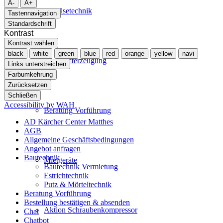
A-
A+
Gebläsetechnik
Tastennavigation
Standardschrift
Kontrast
Kontrast wählen
black
white
green
blue
red
orange
yellow
navi
Stickstofferzeugung
Links unterstreichen
Farbumkehrung
Zurücksetzen
Schließen
Accessibility by WAH
Beratung Vorführung
AD Kärcher Center Matthes
AGB
Allgemeine Geschäftsbedingungen
Angebot anfragen
Bautechnik
Mietgeräte
Bautechnik Vermietung
Estrichtechnik
Putz & Mörteltechnik
Beratung Vorführung
Bestellung bestätigen & absenden
Aktion Schraubenkompressor
Chat
Chatbot