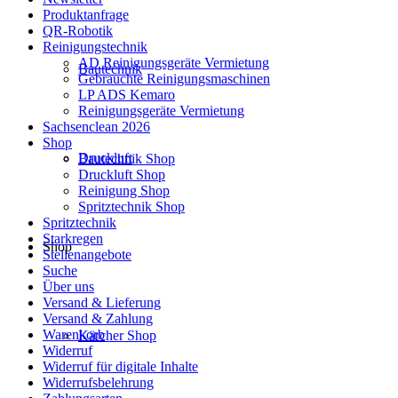
Produktanfrage
QR-Robotik
Reinigungstechnik
AD Reinigungsgeräte Vermietung
Bautechnik
Gebrauchte Reinigungsmaschinen
LP ADS Kemaro
Reinigungsgeräte Vermietung
Sachsenclean 2026
Shop
Druckluft
Bautechnik Shop
Druckluft Shop
Reinigung Shop
Spritztechnik Shop
Spritztechnik
Starkregen
Shop
Stellenangebote
Suche
Über uns
Versand & Lieferung
Versand & Zahlung
Warenkorb
Kärcher Shop
Widerruf
Widerruf für digitale Inhalte
Widerrufsbelehrung