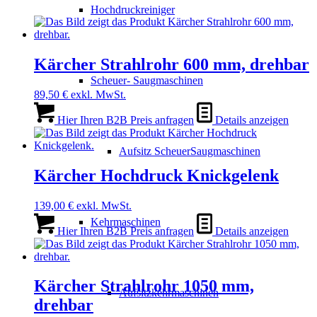
Hochdruckreiniger
Kärcher Strahlrohr 600 mm, drehbar
Scheuer- Saugmaschinen
89,50
€
exkl. MwSt.
Hier Ihren B2B Preis anfragen
Details anzeigen
Aufsitz ScheuerSaugmaschinen
Kärcher Hochdruck Knickgelenk
139,00
€
exkl. MwSt.
Kehrmaschinen
Hier Ihren B2B Preis anfragen
Details anzeigen
Kärcher Strahlrohr 1050 mm,
Aufsitzkehrmaschinen
drehbar