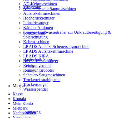
AD-Kehrmaschinen
Mietgeräte
Aufsitz ScheuerSaugmaschinen
Aufsitzkehrmaschinen
Hochdruckreiniger
Industriesauger
Kärcher Aktionen
Kärcher Heißwassertrailer zur Unkrautbeseitigung &
Spritztechnik
Solarreinigung
Kehrmaschinen
LP ADS Aufsitz- Scheuersaugmaschine
LP ADS Aufsitzkehrmaschine
LP ADS KIRA
Bautechnik Shop
Nass- Trockensauger
Reinigungsmittel
Reinigungsroboter
Scheuer- Saugmaschinen
Trockeneisstrahlgeräte
Trockensauger
Mietpark
Wasserspender
Kasse
Kontakt
Mein Konto
Mietpark
Reinigung
Nachbestellen
Newsletter