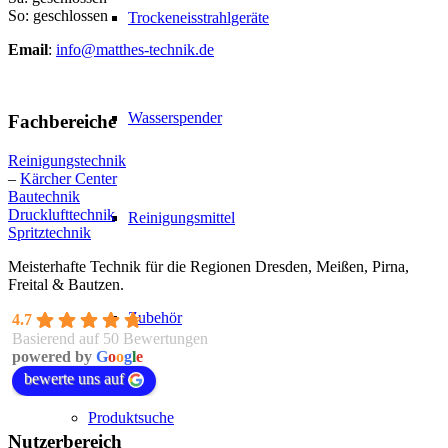
So: geschlossen
Trockeneisstrahlgeräte
Email
:
info@matthes-technik.de
Wasserspender
Fachbereiche
Reinigungstechnik
–
Kärcher Center
Bautechnik
Drucklufttechnik
Reinigungsmittel
Spritztechnik
Meisterhafte Technik für die Regionen Dresden, Meißen, Pirna,
Freital & Bautzen.
Zubehör
4.7
Basierend auf 50 Bewertungen
powered by
G
o
o
g
l
e
bewerte uns auf
Produktsuche
Nutzerbereich