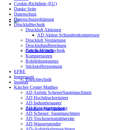
Cookie-Richtlinie (EU)
Danke Seite
Datenschutz
Datenschutzerklärung
Drucklufttechnik
Druckluft Aktionen
AD Aktion Schraubenkompressor
Druckluft Vermietung
Druckluftaufbereitung
Putz & Mörteltechnik
Gebläsetechnik
Kompressoren
Rohrleitungsnetze
Stickstofferzeugung
EFRE
Impressum
Estrichtechnik
Insights
Kärcher Center Matthes
AD Aufsitz ScheuerSaugmaschinen
AD Hochdruckreiniger
AD Industriesauger
AD Reinigungsroboter
Beratung Vorführung
AD Scheuer- Saugmaschinen
AD Trockeneisstrahlgeräte
AD Wasserspender
AD-Aufsitzkehrmaschinen