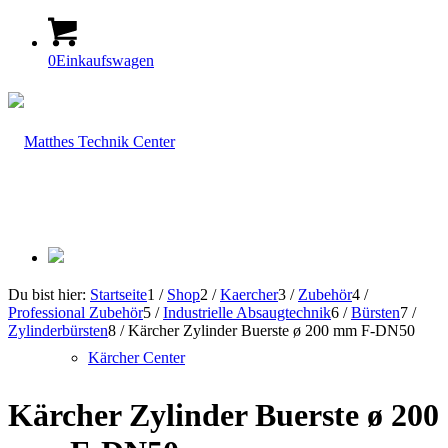
0
Einkaufswagen
Du bist hier:
Startseite
1
/
Shop
2
/
Kaercher
3
/
Zubehör
4
/
Professional Zubehör
5
/
Industrielle Absaugtechnik
6
/
Bürsten
7
/
Zylinderbürsten
8
/
Kärcher Zylinder Buerste ø 200 mm F-DN50
Kärcher Center
Kärcher Zylinder Buerste ø 200