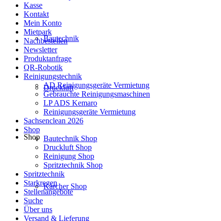
Kasse
Kontakt
Mein Konto
Mietpark
Bautechnik
Nachbestellen
Newsletter
Produktanfrage
QR-Robotik
Reinigungstechnik
AD Reinigungsgeräte Vermietung
Druckluft
Gebrauchte Reinigungsmaschinen
LP ADS Kemaro
Reinigungsgeräte Vermietung
Sachsenclean 2026
Shop
Shop
Bautechnik Shop
Druckluft Shop
Reinigung Shop
Spritztechnik Shop
Spritztechnik
Starkregen
Kärcher Shop
Stellenangebote
Suche
Über uns
Versand & Lieferung