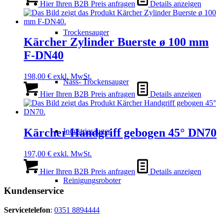
Hier Ihren B2B Preis anfragen
Details anzeigen
Trockensauger
Kärcher Zylinder Buerste ø 100 mm
F-DN40
198,00
€
exkl. MwSt.
Nass- Trockensauger
Hier Ihren B2B Preis anfragen
Details anzeigen
Kärcher Handgriff gebogen 45° DN70
Industriesauger
197,00
€
exkl. MwSt.
Hier Ihren B2B Preis anfragen
Details anzeigen
Reinigungsroboter
Kundenservice
Servicetelefon
:
0351 8894444