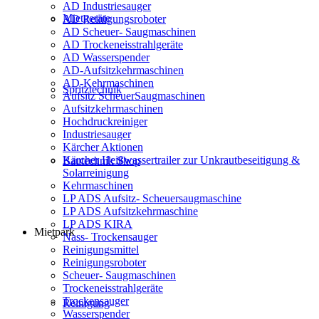
AD Industriesauger
Mietgeräte
AD Reinigungsroboter
AD Scheuer- Saugmaschinen
AD Trockeneisstrahlgeräte
AD Wasserspender
AD-Aufsitzkehrmaschinen
AD-Kehrmaschinen
Spritztechnik
Aufsitz ScheuerSaugmaschinen
Aufsitzkehrmaschinen
Hochdruckreiniger
Industriesauger
Kärcher Aktionen
Kärcher Heißwassertrailer zur Unkrautbeseitigung &
Bautechnik Shop
Solarreinigung
Kehrmaschinen
LP ADS Aufsitz- Scheuersaugmaschine
LP ADS Aufsitzkehrmaschine
LP ADS KIRA
Mietpark
Nass- Trockensauger
Reinigungsmittel
Reinigungsroboter
Scheuer- Saugmaschinen
Trockeneisstrahlgeräte
Trockensauger
Reinigung
Wasserspender