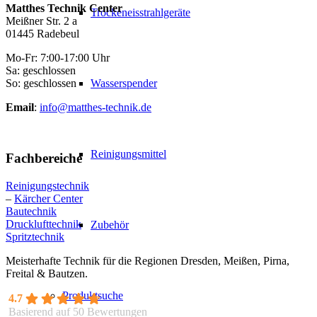
Matthes Technik Center
Trockeneisstrahlgeräte
Meißner Str. 2 a
01445 Radebeul
Mo-Fr: 7:00-17:00 Uhr
Sa: geschlossen
So: geschlossen
Wasserspender
Email
:
info@matthes-technik.de
Reinigungsmittel
Fachbereiche
Reinigungstechnik
–
Kärcher Center
Bautechnik
Drucklufttechnik
Zubehör
Spritztechnik
Meisterhafte Technik für die Regionen Dresden, Meißen, Pirna,
Freital & Bautzen.
Produktsuche
4.7
Basierend auf 50 Bewertungen