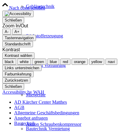
Gebläsetechnik
Nach oben scrollen
Schließen
Zoom In/Out
A-
A+
Stickstofferzeugung
Tastennavigation
Standardschrift
Kontrast
Kontrast wählen
black
white
green
blue
red
orange
yellow
navi
Beratung Vorführung
Links unterstreichen
Farbumkehrung
Zurücksetzen
Schließen
Accessibility by WAH
Mietgeräte
AD Kärcher Center Matthes
AGB
Allgemeine Geschäftsbedingungen
Angebot anfragen
Bautechnik
Aktion Schraubenkompressor
Bautechnik Vermietung