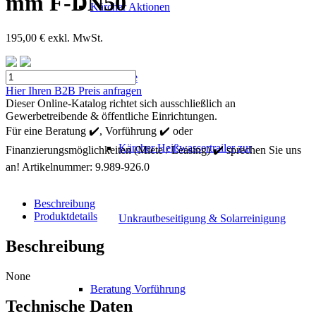
mm F-DN50
Kärcher Aktionen
195,00
€
exkl. MwSt.
Kärcher
Mietgeräte
Zylinder
Hier Ihren B2B Preis anfragen
Buerste
Dieser Online-Katalog richtet sich ausschließlich an
ø
Gewerbetreibende & öffentliche Einrichtungen.
200
Für eine Beratung ✔️, Vorführung ✔️ oder
mm
Kärcher Heißwassertrailer zur
Finanzierungsmöglichkeiten (Miete / Leasing) ✔️ sprechen Sie uns
F-
DN50
an!
Artikelnummer:
9.989-926.0
Menge
Beschreibung
Produktdetails
Unkrautbeseitigung & Solarreinigung
Beschreibung
None
Beratung Vorführung
Technische Daten