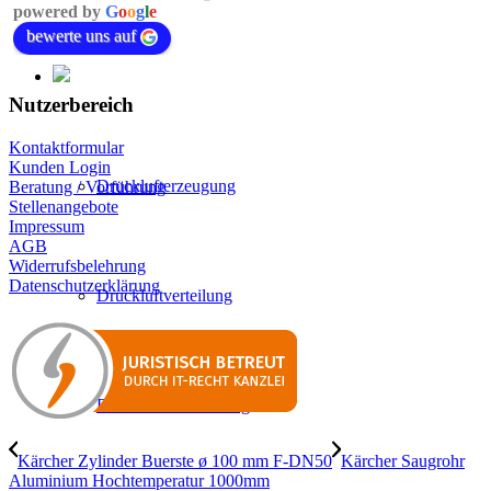
powered by
G
o
o
g
l
e
bewerte uns auf
Nutzerbereich
Kontaktformular
Kunden Login
Drucklufterzeugung
Beratung / Vorführung
Stellenangebote
Impressum
AGB
Widerrufsbelehrung
Datenschutzerklärung
Druckluftverteilung
Druckluftaufbereitung
Kärcher Zylinder Buerste ø 100 mm F-DN50
Kärcher Saugrohr
Aluminium Hochtemperatur 1000mm