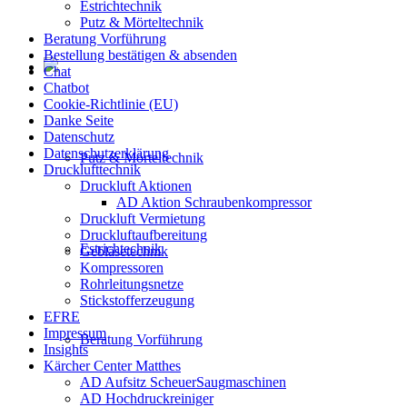
Estrichtechnik
Putz & Mörteltechnik
Beratung Vorführung
Bestellung bestätigen & absenden
Chat
Chatbot
Cookie-Richtlinie (EU)
Danke Seite
Datenschutz
Datenschutzerklärung
Putz & Mörteltechnik
Drucklufttechnik
Druckluft Aktionen
AD Aktion Schraubenkompressor
Druckluft Vermietung
Druckluftaufbereitung
Estrichtechnik
Gebläsetechnik
Kompressoren
Rohrleitungsnetze
Stickstofferzeugung
EFRE
Impressum
Beratung Vorführung
Insights
Kärcher Center Matthes
AD Aufsitz ScheuerSaugmaschinen
AD Hochdruckreiniger