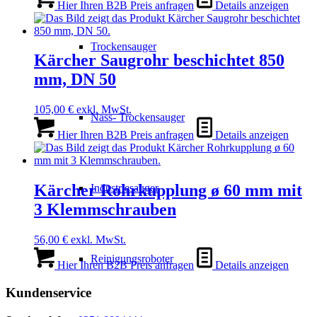
Hier Ihren B2B Preis anfragen
Details anzeigen
Trockensauger
Kärcher Saugrohr beschichtet 850
mm, DN 50
105,00
€
exkl. MwSt.
Nass- Trockensauger
Hier Ihren B2B Preis anfragen
Details anzeigen
Kärcher Rohrkupplung ø 60 mm mit
Industriesauger
3 Klemmschrauben
56,00
€
exkl. MwSt.
Reinigungsroboter
Hier Ihren B2B Preis anfragen
Details anzeigen
Kundenservice