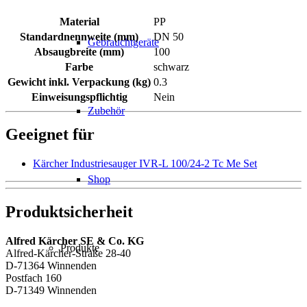
Material
PP
Standardnennweite (mm)
DN 50
Gebrauchtgeräte
Absaugbreite (mm)
100
Farbe
schwarz
Gewicht inkl. Verpackung (kg)
0.3
Einweisungspflichtig
Nein
Zubehör
Geeignet für
Kärcher Industriesauger IVR-L 100/24-2 Tc Me Set
Shop
Produktsicherheit
Alfred Kärcher SE & Co. KG
Produkte
Alfred-Kärcher-Straße 28-40
D-71364 Winnenden
Postfach 160
D-71349 Winnenden