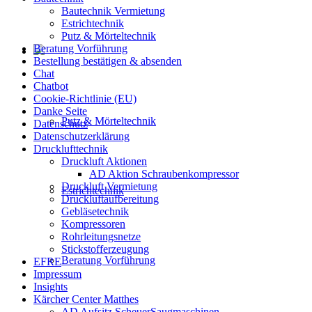
Bautechnik Vermietung
Estrichtechnik
Putz & Mörteltechnik
Beratung Vorführung
Bestellung bestätigen & absenden
Chat
Chatbot
Cookie-Richtlinie (EU)
Danke Seite
Putz & Mörteltechnik
Datenschutz
Datenschutzerklärung
Drucklufttechnik
Druckluft Aktionen
AD Aktion Schraubenkompressor
Druckluft Vermietung
Estrichtechnik
Druckluftaufbereitung
Gebläsetechnik
Kompressoren
Rohrleitungsnetze
Stickstofferzeugung
Beratung Vorführung
EFRE
Impressum
Insights
Kärcher Center Matthes
AD Aufsitz ScheuerSaugmaschinen