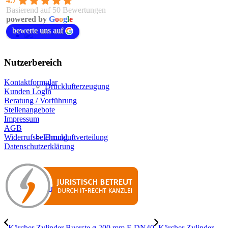
4.7
Basierend auf 50 Bewertungen
powered by
G
o
o
g
l
e
bewerte uns auf
Nutzerbereich
Kontaktformular
Drucklufterzeugung
Kunden Login
Beratung / Vorführung
Stellenangebote
Impressum
AGB
Widerrufsbelehrung
Druckluftverteilung
Datenschutzerklärung
Druckluftaufbereitung
Kärcher Zylinder Buerste ø 200 mm F-DN40
Kärcher Zylinder