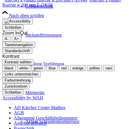
Buerste ø 200 mm F-DN50
Gebläsetechnik
Nach oben scrollen
Schließen
Zoom In/Out
Stickstofferzeugung
A-
A+
Tastennavigation
Standardschrift
Kontrast
Kontrast wählen
Beratung Vorführung
black
white
green
blue
red
orange
yellow
navi
Links unterstreichen
Farbumkehrung
Zurücksetzen
Schließen
Mietgeräte
Accessibility by WAH
AD Kärcher Center Matthes
AGB
Allgemeine Geschäftsbedingungen
Aktion Schraubenkompressor
Angebot anfragen
Bautechnik