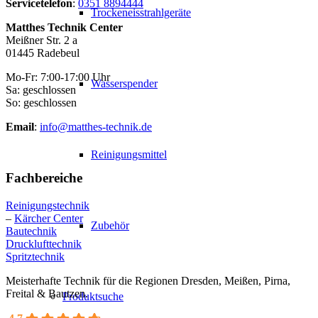
Servicetelefon
:
0351 8894444
Trockeneisstrahlgeräte
Matthes Technik Center
Meißner Str. 2 a
01445 Radebeul
Mo-Fr: 7:00-17:00 Uhr
Wasserspender
Sa: geschlossen
So: geschlossen
Email
:
info@matthes-technik.de
Reinigungsmittel
Fachbereiche
Reinigungstechnik
–
Kärcher Center
Zubehör
Bautechnik
Drucklufttechnik
Spritztechnik
Meisterhafte Technik für die Regionen Dresden, Meißen, Pirna,
Freital & Bautzen.
Produktsuche