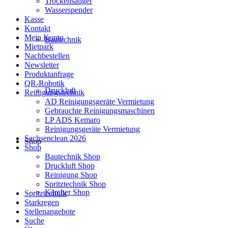
Trockensauger
Wasserspender
Kasse
Kontakt
Mein Konto
Bautechnik
Mietpark
Nachbestellen
Newsletter
Produktanfrage
QR-Robotik
Druckluft
Reinigungstechnik
AD Reinigungsgeräte Vermietung
Gebrauchte Reinigungsmaschinen
LP ADS Kemaro
Reinigungsgeräte Vermietung
Sachsenclean 2026
Shop
Shop
Bautechnik Shop
Druckluft Shop
Reinigung Shop
Spritztechnik Shop
Kärcher Shop
Spritztechnik
Starkregen
Stellenangebote
Suche