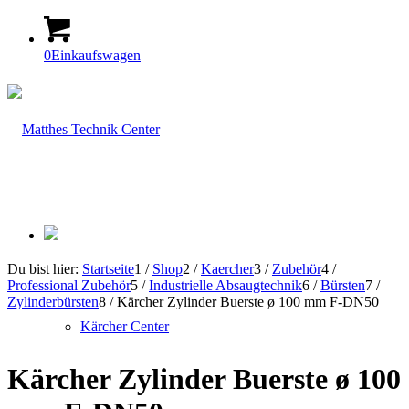
0
Einkaufswagen
Du bist hier:
Startseite
1
/
Shop
2
/
Kaercher
3
/
Zubehör
4
/
Professional Zubehör
5
/
Industrielle Absaugtechnik
6
/
Bürsten
7
/
Zylinderbürsten
8
/
Kärcher Zylinder Buerste ø 100 mm F-DN50
Kärcher Center
Kärcher Zylinder Buerste ø 100