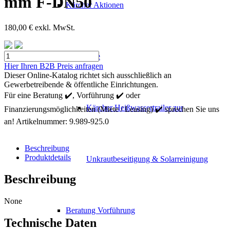
mm F-DN50
Kärcher Aktionen
180,00
€
exkl. MwSt.
Kärcher
Mietgeräte
Zylinder
Hier Ihren B2B Preis anfragen
Buerste
Dieser Online-Katalog richtet sich ausschließlich an
ø
Gewerbetreibende & öffentliche Einrichtungen.
100
Für eine Beratung ✔️, Vorführung ✔️ oder
mm
Kärcher Heißwassertrailer zur
Finanzierungsmöglichkeiten (Miete / Leasing) ✔️ sprechen Sie uns
F-
DN50
an!
Artikelnummer:
9.989-925.0
Menge
Beschreibung
Produktdetails
Unkrautbeseitigung & Solarreinigung
Beschreibung
None
Beratung Vorführung
Technische Daten