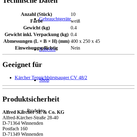
Technische Daten
Anzahl (Stück)
10
Gebrauchtgeräte
Farbe
weiß
Gewicht (kg)
0.4
Gewicht inkl. Verpackung (kg)
0.4
Abmessungen (L × B × H) (mm)
400 x 250 x 45
Einweisungspflichtig
Nein
Zubehör
Geeignet für
Kärcher Teppichbürstsauger CV 48/2
Shop
Produktsicherheit
Produkte
Alfred Kärcher SE & Co. KG
Alfred-Kärcher-Straße 28-40
D-71364 Winnenden
Postfach 160
D-71349 Winnenden