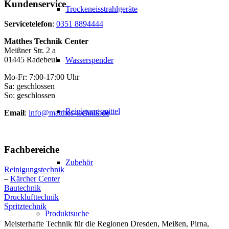
Kundenservice
Trockeneisstrahlgeräte
Servicetelefon
:
0351 8894444
Matthes Technik Center
Meißner Str. 2 a
01445 Radebeul
Wasserspender
Mo-Fr: 7:00-17:00 Uhr
Sa: geschlossen
So: geschlossen
Reinigungsmittel
Email
:
info@matthes-technik.de
Fachbereiche
Zubehör
Reinigungstechnik
–
Kärcher Center
Bautechnik
Drucklufttechnik
Spritztechnik
Produktsuche
Meisterhafte Technik für die Regionen Dresden, Meißen, Pirna,