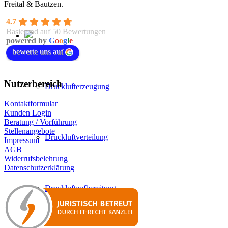
Freital & Bautzen.
4.7
Basierend auf 50 Bewertungen
powered by
G
o
o
g
l
e
bewerte uns auf
Nutzerbereich
Drucklufterzeugung
Kontaktformular
Kunden Login
Beratung / Vorführung
Stellenangebote
Druckluftverteilung
Impressum
AGB
Widerrufsbelehrung
Datenschutzerklärung
Druckluftaufbereitung