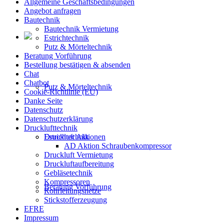
Allgemeine Geschäftsbedingungen
Angebot anfragen
Bautechnik
Bautechnik Vermietung
Estrichtechnik
Putz & Mörteltechnik
Beratung Vorführung
Bestellung bestätigen & absenden
Chat
Chatbot
Putz & Mörteltechnik
Cookie-Richtlinie (EU)
Danke Seite
Datenschutz
Datenschutzerklärung
Drucklufttechnik
Druckluft Aktionen
Estrichtechnik
AD Aktion Schraubenkompressor
Druckluft Vermietung
Druckluftaufbereitung
Gebläsetechnik
Kompressoren
Beratung Vorführung
Rohrleitungsnetze
Stickstofferzeugung
EFRE
Impressum