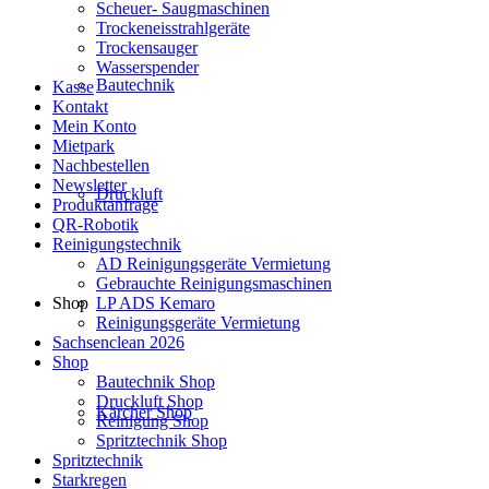
Scheuer- Saugmaschinen
Trockeneisstrahlgeräte
Trockensauger
Wasserspender
Bautechnik
Kasse
Kontakt
Mein Konto
Mietpark
Nachbestellen
Newsletter
Druckluft
Produktanfrage
QR-Robotik
Reinigungstechnik
AD Reinigungsgeräte Vermietung
Gebrauchte Reinigungsmaschinen
LP ADS Kemaro
Shop
Reinigungsgeräte Vermietung
Sachsenclean 2026
Shop
Bautechnik Shop
Druckluft Shop
Kärcher Shop
Reinigung Shop
Spritztechnik Shop
Spritztechnik
Starkregen