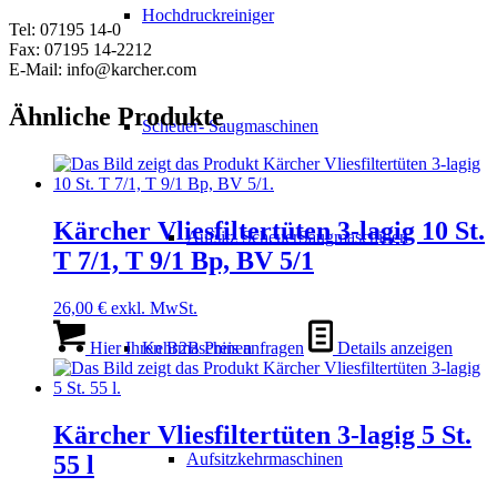
Hochdruckreiniger
Tel: 07195 14-0
Fax: 07195 14-2212
E-Mail: info@karcher.com
Ähnliche Produkte
Scheuer- Saugmaschinen
Kärcher Vliesfiltertüten 3-lagig 10 St.
Aufsitz ScheuerSaugmaschinen
T 7/1, T 9/1 Bp, BV 5/1
26,00
€
exkl. MwSt.
Hier Ihren B2B Preis anfragen
Details anzeigen
Kehrmaschinen
Kärcher Vliesfiltertüten 3-lagig 5 St.
Aufsitzkehrmaschinen
55 l