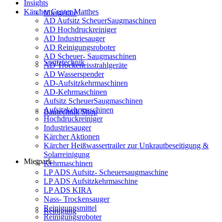
Insights
Kärcher Center Matthes
Mietgeräte
AD Aufsitz ScheuerSaugmaschinen
AD Hochdruckreiniger
AD Industriesauger
AD Reinigungsroboter
AD Scheuer- Saugmaschinen
Spritztechnik
AD Trockeneisstrahlgeräte
AD Wasserspender
AD-Aufsitzkehrmaschinen
AD-Kehrmaschinen
Aufsitz ScheuerSaugmaschinen
Aufsitzkehrmaschinen
Bautechnik Shop
Hochdruckreiniger
Industriesauger
Kärcher Aktionen
Kärcher Heißwassertrailer zur Unkrautbeseitigung &
Solarreinigung
Mietpark
Kehrmaschinen
LP ADS Aufsitz- Scheuersaugmaschine
LP ADS Aufsitzkehrmaschine
LP ADS KIRA
Nass- Trockensauger
Reinigungsmittel
Reinigung
Reinigungsroboter