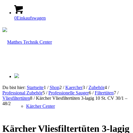
0
Einkaufswagen
Du bist hier:
Startseite
1
/
Shop
2
/
Kaercher
3
/
Zubehör
4
/
Professional Zubehör
5
/
Professionelle Sauger
6
/
Filtertüten
7
/
Vliesfiltertüten
8
/
Kärcher Vliesfiltertüten 3-lagig 10 St. CV 30/1 –
48/2
Kärcher Center
Kärcher Vliesfiltertüten 3-lagig