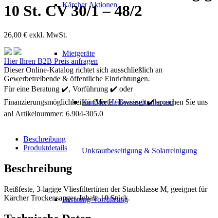
Kärcher Aktionen
10 St. CV 30/1 – 48/2
26,00
€
exkl. MwSt.
Mietgeräte
Kärcher
Hier Ihren B2B Preis anfragen
Vliesfiltertüten
Dieser Online-Katalog richtet sich ausschließlich an
3-
Gewerbetreibende & öffentliche Einrichtungen.
lagig
Für eine Beratung ✔️, Vorführung ✔️ oder
10
Finanzierungsmöglichkeiten (Miete / Leasing) ✔️ sprechen Sie uns
Kärcher Heißwassertrailer zur
St.
CV
an!
Artikelnummer:
6.904-305.0
30/1
-
Beschreibung
48/2
Produktdetails
Menge
Unkrautbeseitigung & Solarreinigung
Beschreibung
Reißfeste, 3-lagige Vliesfiltertüten der Staubklasse M, geeignet für
Kärcher Trockensauger. Inhalt: 10 Stück.
Beratung Vorführung