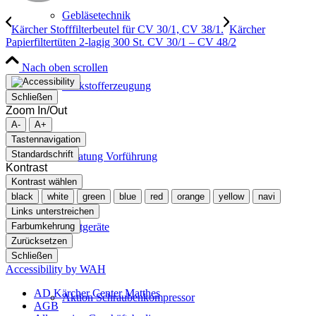
Gebläsetechnik
Kärcher Stofffilterbeutel für CV 30/1, CV 38/1.
Kärcher
Papierfiltertüten 2-lagig 300 St. CV 30/1 – CV 48/2
Nach oben scrollen
Stickstofferzeugung
Schließen
Zoom In/Out
A-
A+
Tastennavigation
Standardschrift
Beratung Vorführung
Kontrast
Kontrast wählen
black
white
green
blue
red
orange
yellow
navi
Links unterstreichen
Farbumkehrung
Mietgeräte
Zurücksetzen
Schließen
Accessibility by WAH
AD Kärcher Center Matthes
Aktion Schraubenkompressor
AGB