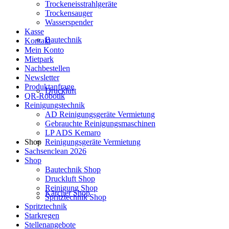
Trockeneisstrahlgeräte
Trockensauger
Wasserspender
Kasse
Bautechnik
Kontakt
Mein Konto
Mietpark
Nachbestellen
Newsletter
Produktanfrage
Druckluft
QR-Robotik
Reinigungstechnik
AD Reinigungsgeräte Vermietung
Gebrauchte Reinigungsmaschinen
LP ADS Kemaro
Reinigungsgeräte Vermietung
Shop
Sachsenclean 2026
Shop
Bautechnik Shop
Druckluft Shop
Reinigung Shop
Kärcher Shop
Spritztechnik Shop
Spritztechnik
Starkregen
Stellenangebote