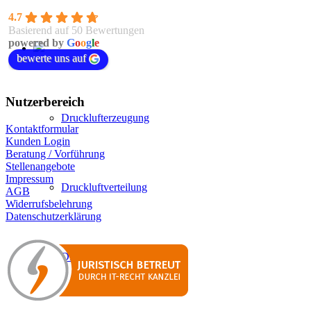
4.7
Basierend auf 50 Bewertungen
powered by
G
o
o
g
l
e
bewerte uns auf
Nutzerbereich
Drucklufterzeugung
Kontaktformular
Kunden Login
Beratung / Vorführung
Stellenangebote
Impressum
Druckluftverteilung
AGB
Widerrufsbelehrung
Datenschutzerklärung
Druckluftaufbereitung