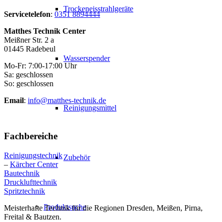
Trockeneisstrahlgeräte
Servicetelefon
:
0351 8894444
Matthes Technik Center
Meißner Str. 2 a
01445 Radebeul
Wasserspender
Mo-Fr: 7:00-17:00 Uhr
Sa: geschlossen
So: geschlossen
Email
:
info@matthes-technik.de
Reinigungsmittel
Fachbereiche
Reinigungstechnik
Zubehör
–
Kärcher Center
Bautechnik
Drucklufttechnik
Spritztechnik
Produktsuche
Meisterhafte Technik für die Regionen Dresden, Meißen, Pirna,
Freital & Bautzen.