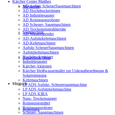
Kärcher Center Matthes
AD Aufsitz ScheuerSaugmaschinen
Mietgeräte
AD Hochdruckreiniger
AD Industriesauger
AD Reinigungsroboter
AD Scheuer- Saugmaschinen
AD Trockeneisstrahlgeräte
Spritztechnik
AD Wasserspender
AD-Aufsitzkehrmaschinen
AD-Kehrmaschinen
Aufsitz ScheuerSaugmaschinen
Aufsitzkehrmaschinen
Hochdruckreiniger
Bautechnik Shop
Industriesauger
Kärcher Aktionen
Kärcher Heißwassertrailer zur Unkrautbeseitigung &
Solarreinigung
Kehrmaschinen
Mietpark
LP ADS Aufsitz- Scheuersaugmaschine
LP ADS Aufsitzkehrmaschine
LP ADS KIRA
Nass- Trockensauger
Reinigungsmittel
Reinigungsroboter
Reinigung
Scheuer- Saugmaschinen