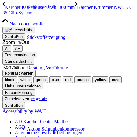
Gebläsetechnik
Kärcher Parkettdüse DN35 300 mm
Kärcher Krümmer NW 35 C-
35 Clip-System
Nach oben scrollen
Schließen
Stickstofferzeugung
Zoom In/Out
A-
A+
Tastennavigation
Standardschrift
Kontrast
Beratung Vorführung
Kontrast wählen
black
white
green
blue
red
orange
yellow
navi
Links unterstreichen
Farbumkehrung
Mietgeräte
Zurücksetzen
Schließen
Accessibility by WAH
AD Kärcher Center Matthes
AGB
Aktion Schraubenkompressor
Allgemeine Geschäftsbedingungen