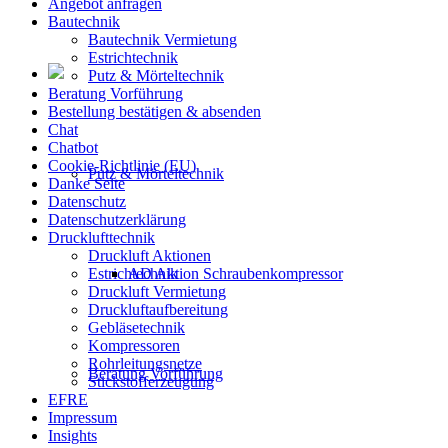
Angebot anfragen
Bautechnik
Bautechnik Vermietung
Estrichtechnik
Putz & Mörteltechnik
Beratung Vorführung
Bestellung bestätigen & absenden
Chat
Chatbot
Cookie-Richtlinie (EU)
Putz & Mörteltechnik
Danke Seite
Datenschutz
Datenschutzerklärung
Drucklufttechnik
Druckluft Aktionen
AD Aktion Schraubenkompressor
Estrichtechnik
Druckluft Vermietung
Druckluftaufbereitung
Gebläsetechnik
Kompressoren
Rohrleitungsnetze
Beratung Vorführung
Stickstofferzeugung
EFRE
Impressum
Insights