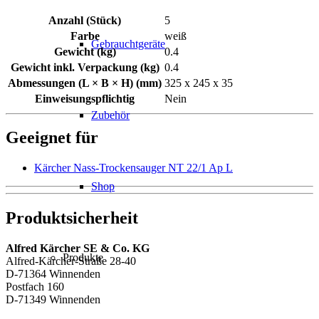
Anzahl (Stück)
5
Farbe
weiß
Gebrauchtgeräte
Gewicht (kg)
0.4
Gewicht inkl. Verpackung (kg)
0.4
Abmessungen (L × B × H) (mm)
325 x 245 x 35
Einweisungspflichtig
Nein
Zubehör
Geeignet für
Kärcher Nass-Trockensauger NT 22/1 Ap L
Shop
Produktsicherheit
Alfred Kärcher SE & Co. KG
Produkte
Alfred-Kärcher-Straße 28-40
D-71364 Winnenden
Postfach 160
D-71349 Winnenden