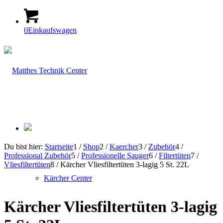
0
Einkaufswagen
Du bist hier:
Startseite
1
/
Shop
2
/
Kaercher
3
/
Zubehör
4
/
Professional Zubehör
5
/
Professionelle Sauger
6
/
Filtertüten
7
/
Vliesfiltertüten
8
/
Kärcher Vliesfiltertüten 3-lagig 5 St. 22L
Kärcher Center
Kärcher Vliesfiltertüten 3-lagig