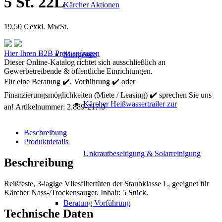
5 St. 22L
Kärcher Aktionen
19,50
€
exkl. MwSt.
Kärcher
Hier Ihren B2B Preis anfragen
Mietgeräte
Vliesfiltertüten
Dieser Online-Katalog richtet sich ausschließlich an
3-
Gewerbetreibende & öffentliche Einrichtungen.
lagig
Für eine Beratung ✔️, Vorführung ✔️ oder
5
Finanzierungsmöglichkeiten (Miete / Leasing) ✔️ sprechen Sie uns
St.
Kärcher Heißwassertrailer zur
22L
an!
Artikelnummer:
2.889-217.0
Menge
Beschreibung
Produktdetails
Unkrautbeseitigung & Solarreinigung
Beschreibung
Reißfeste, 3-lagige Vliesfiltertüten der Staubklasse L, geeignet für
Kärcher Nass-/Trockensauger. Inhalt: 5 Stück.
Beratung Vorführung
Technische Daten