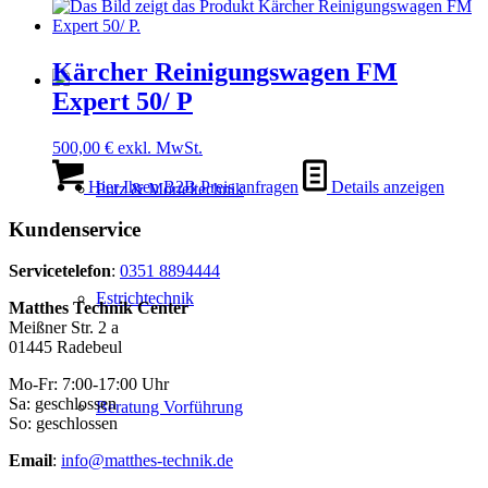
Kärcher Reinigungswagen FM
Expert 50/ P
500,00
€
exkl. MwSt.
Hier Ihren B2B Preis anfragen
Details anzeigen
Putz & Mörteltechnik
Kundenservice
Servicetelefon
:
0351 8894444
Estrichtechnik
Matthes Technik Center
Meißner Str. 2 a
01445 Radebeul
Mo-Fr: 7:00-17:00 Uhr
Sa: geschlossen
Beratung Vorführung
So: geschlossen
Email
:
info@matthes-technik.de