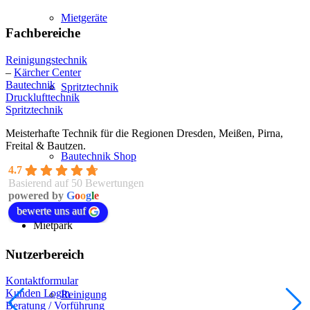
Mietgeräte
Fachbereiche
Reinigungstechnik
–
Kärcher Center
Bautechnik
Spritztechnik
Drucklufttechnik
Spritztechnik
Meisterhafte Technik für die Regionen Dresden, Meißen, Pirna,
Freital & Bautzen.
Bautechnik Shop
4.7
Basierend auf 50 Bewertungen
powered by
G
o
o
g
l
e
bewerte uns auf
Mietpark
Nutzerbereich
Kontaktformular
Kunden Login
Reinigung
Beratung / Vorführung