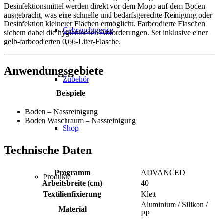
Desinfektionsmittel werden direkt vor dem Mopp auf dem Boden
ausgebracht, was eine schnelle und bedarfsgerechte Reinigung oder
Desinfektion kleinerer Flächen ermöglicht. Farbcodierte Flaschen
Gebrauchtgeräte
sichern dabei die hygienischen Anforderungen. Set inklusive einer
gelb-farbcodierten 0,66-Liter-Flasche.
Anwendungsgebiete
Zubehör
Beispiele
Boden – Nassreinigung
Boden Waschraum – Nassreinigung
Shop
Technische Daten
Programm
ADVANCED
Produkte
Arbeitsbreite (cm)
40
Textilienfixierung
Klett
Aluminium / Silikon /
Material
PP