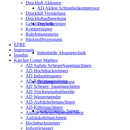
Druckluft Aktionen
AD Aktion Schraubenkompressor
Druckluft Vermietung
Druckluftaufbereitung
Teppichreiniger
Gebläsetechnik
Kompressoren
Rohrleitungsnetze
Stickstofferzeugung
EFRE
Impressum
Industrielle Absaugtechnik
Insights
Kärcher Center Matthes
AD Aufsitz ScheuerSaugmaschinen
AD Hochdruckreiniger
AD Industriesauger
AD Reinigungsroboter
Trockeneisreinigung
AD Scheuer- Saugmaschinen
AD Trockeneisstrahlgeräte
AD Wasserspender
AD-Aufsitzkehrmaschinen
AD-Kehrmaschinen
Dampfreiniger- Sauger
Aufsitz ScheuerSaugmaschinen
Aufsitzkehrmaschinen
Hochdruckreiniger
Industriesauger