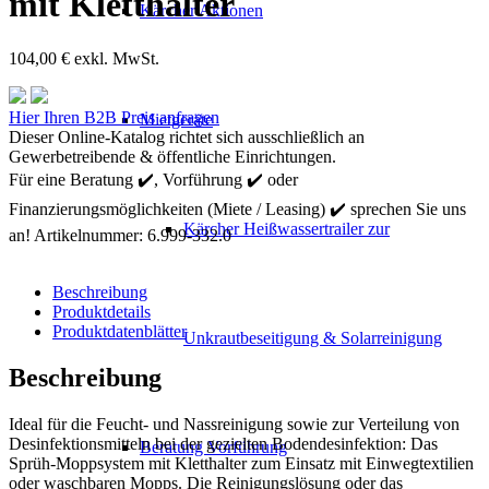
mit Kletthalter
Kärcher Aktionen
104,00
€
exkl. MwSt.
Kärcher
Hier Ihren B2B Preis anfragen
Mietgeräte
Sprueh
Dieser Online-Katalog richtet sich ausschließlich an
Mopp-
Gewerbetreibende & öffentliche Einrichtungen.
System
Für eine Beratung ✔️, Vorführung ✔️ oder
mit
Finanzierungsmöglichkeiten (Miete / Leasing) ✔️ sprechen Sie uns
Kletthalter
Kärcher Heißwassertrailer zur
Menge
an!
Artikelnummer:
6.999-332.0
Beschreibung
Produktdetails
Produktdatenblätter
Unkrautbeseitigung & Solarreinigung
Beschreibung
Ideal für die Feucht- und Nassreinigung sowie zur Verteilung von
Desinfektionsmitteln bei der gezielten Bodendesinfektion: Das
Beratung Vorführung
Sprüh-Moppsystem mit Kletthalter zum Einsatz mit Einwegtextilien
oder waschbaren Mopps. Die Reinigungslösung oder das