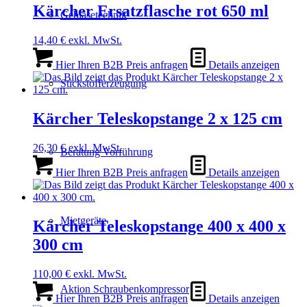
Kärcher Ersatzflasche rot 650 ml
Gebläsetechnik
14,40
€
exkl. MwSt.
Hier Ihren B2B Preis anfragen
Details anzeigen
Stickstofferzeugung
Kärcher Teleskopstange 2 x 125 cm
26,30
€
exkl. MwSt.
Beratung Vorführung
Hier Ihren B2B Preis anfragen
Details anzeigen
Mietgeräte
Kärcher Teleskopstange 400 x 400 x
300 cm
110,00
€
exkl. MwSt.
Aktion Schraubenkompressor
Hier Ihren B2B Preis anfragen
Details anzeigen