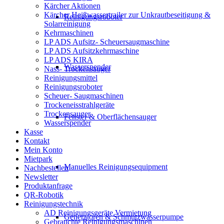
Kärcher Aktionen
Kärcher Heißwassertrailer zur Unkrautbeseitigung &
Reinigungsroboter
Solarreinigung
Kehrmaschinen
LP ADS Aufsitz- Scheuersaugmaschine
LP ADS Aufsitzkehrmaschine
LP ADS KIRA
Wasserspender
Nass- Trockensauger
Reinigungsmittel
Reinigungsroboter
Scheuer- Saugmaschinen
Trockeneisstrahlgeräte
Trockensauger
Fenster & Oberflächensauger
Wasserspender
Kasse
Kontakt
Mein Konto
Mietpark
Manuelles Reinigungsequipment
Nachbestellen
Newsletter
Produktanfrage
QR-Robotik
Reinigungstechnik
AD Reinigungsgeräte Vermietung
Generatoren & Schmutzwasserpumpe
Gebrauchte Reinigungsmaschinen