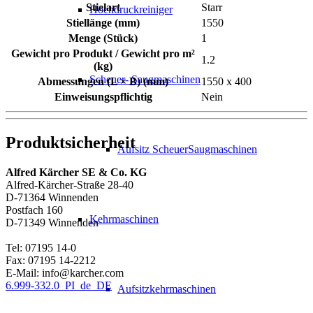
Stielart
Starr
Hochdruckreiniger
Stiellänge (mm)
1550
Menge (Stück)
1
Gewicht pro Produkt / Gewicht pro m²
1.2
(kg)
Scheuer- Saugmaschinen
Abmessungen (L × B) (mm)
1550 x 400
Einweisungspflichtig
Nein
Produktsicherheit
Aufsitz ScheuerSaugmaschinen
Alfred Kärcher SE & Co. KG
Alfred-Kärcher-Straße 28-40
D-71364 Winnenden
Postfach 160
Kehrmaschinen
D-71349 Winnenden
Tel: 07195 14-0
Fax: 07195 14-2212
E-Mail: info@karcher.com
6.999-332.0_PI_de_DE
Aufsitzkehrmaschinen