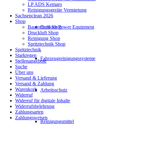
LP ADS Kemaro
Reinigungsgeräte Vermietung
Sachsenclean 2026
Shop
Outdoor Power Equipment
Bautechnik Shop
Druckluft Shop
Reinigung Shop
Spritztechnik Shop
Spritztechnik
Starkregen
Fahrzeugreinigungssysteme
Stellenangebote
Suche
Über uns
Versand & Lieferung
Versand & Zahlung
Warenkorb
Arbeitsschutz
Widerruf
Widerruf für digitale Inhalte
Widerrufsbelehrung
Zahlungsarten
Zahlungsweisen
Reinigungsmittel