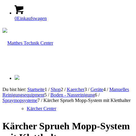
0
Einkaufswagen
Du bist hier:
Startseite
1
/
Shop
2
/
Kaercher
3
/
Geräte
4
/
Manuelles
Reinigungsequipment
5
/
Boden - Nassreinigung
6
/
Spraymopsysteme
7
/
Kärcher Sprueh Mopp-System mit Kletthalter
Kärcher Center
Kärcher Sprueh Mopp-System