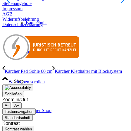
Stellenangebote
Impressum
AGB
Widerrufsbelehrung
Bautechnik
Datenschutzerklärung
Druckluft
Kärcher Pad-Sohle 60 cm
Kärcher Kletthalter mit Blocksystem
Shop
Nach oben scrollen
Schließen
Zoom In/Out
A-
A+
Kärcher Shop
Tastennavigation
Standardschrift
Kontrast
Kontrast wählen