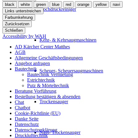
black
white
green
blue
red
orange
yellow
navi
Hochdruckreiniger
Links unterstreichen
Farbumkehrung
Zurücksetzen
Schließen
Accessibility by WAH
Kehr- & Kehrsaugmaschinen
AD Kärcher Center Matthes
AGB
Allgemeine Geschäftsbedingungen
Angebot anfragen
Bautechnik
Scheuer- Scheuersaugmaschinen
Bautechnik Vermietung
Estrichtechnik
Putz & Mörteltechnik
Beratung Vorführung
Bestellung bestätigen & absenden
Trockensauger
Chat
Chatbot
Cookie-Richtlinie (EU)
Danke Seite
Datenschutz
Datenschutzerklärung
Nass- Trockensauger
Drucklufttechnik