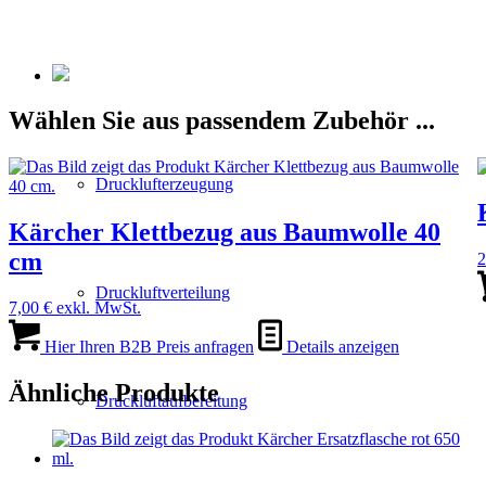
Wählen Sie aus passendem Zubehör ...
Drucklufterzeugung
Kärcher Klettbezug aus Baumwolle 40
cm
2
Druckluftverteilung
7,00
€
exkl. MwSt.
Hier Ihren B2B Preis anfragen
Details anzeigen
Ähnliche Produkte
Druckluftaufbereitung