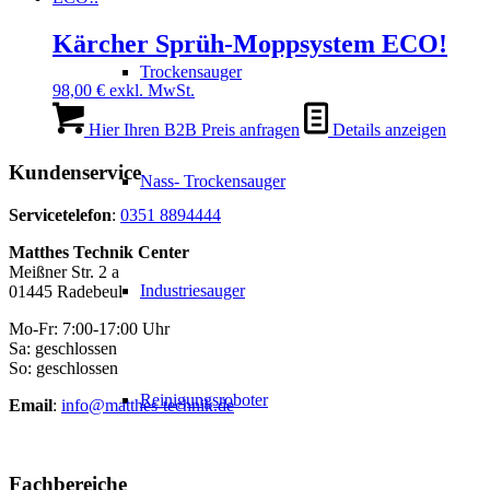
Kärcher Sprüh-Moppsystem ECO!
Trockensauger
98,00
€
exkl. MwSt.
Hier Ihren B2B Preis anfragen
Details anzeigen
Kundenservice
Nass- Trockensauger
Servicetelefon
:
0351 8894444
Matthes Technik Center
Meißner Str. 2 a
Industriesauger
01445 Radebeul
Mo-Fr: 7:00-17:00 Uhr
Sa: geschlossen
So: geschlossen
Reinigungsroboter
Email
:
info@matthes-technik.de
Fachbereiche