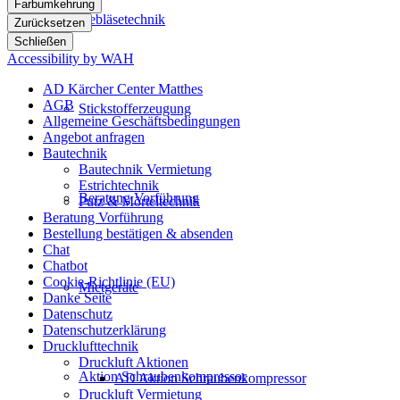
Farbumkehrung
Gebläsetechnik
Zurücksetzen
Schließen
Accessibility by WAH
AD Kärcher Center Matthes
AGB
Stickstofferzeugung
Allgemeine Geschäftsbedingungen
Angebot anfragen
Bautechnik
Bautechnik Vermietung
Estrichtechnik
Beratung Vorführung
Putz & Mörteltechnik
Beratung Vorführung
Bestellung bestätigen & absenden
Chat
Chatbot
Cookie-Richtlinie (EU)
Mietgeräte
Danke Seite
Datenschutz
Datenschutzerklärung
Drucklufttechnik
Druckluft Aktionen
Aktion Schraubenkompressor
AD Aktion Schraubenkompressor
Druckluft Vermietung