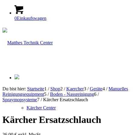
0
Einkaufswagen
Du bist hier:
Startseite
1
/
Shop
2
/
Kaercher
3
/
Geräte
4
/
Manuelles
Reinigungsequipment
5
/
Boden - Nassreinigung
6
/
Spraymopsysteme
7
/
Kärcher Ersatzschlauch
Kärcher Center
Kärcher Ersatzschlauch
26,00
€
exkl. MwSt.