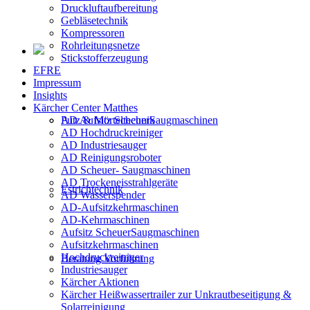
Druckluftaufbereitung
Gebläsetechnik
Kompressoren
Rohrleitungsnetze
Stickstofferzeugung
EFRE
Impressum
Insights
Kärcher Center Matthes
AD Aufsitz ScheuerSaugmaschinen
Putz & Mörteltechnik
AD Hochdruckreiniger
AD Industriesauger
AD Reinigungsroboter
AD Scheuer- Saugmaschinen
AD Trockeneisstrahlgeräte
Estrichtechnik
AD Wasserspender
AD-Aufsitzkehrmaschinen
AD-Kehrmaschinen
Aufsitz ScheuerSaugmaschinen
Aufsitzkehrmaschinen
Hochdruckreiniger
Beratung Vorführung
Industriesauger
Kärcher Aktionen
Kärcher Heißwassertrailer zur Unkrautbeseitigung &
Solarreinigung