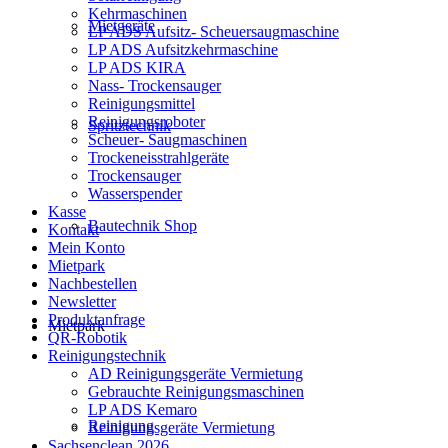
Kehrmaschinen
Mietgeräte
LP ADS Aufsitz- Scheuersaugmaschine
LP ADS Aufsitzkehrmaschine
LP ADS KIRA
Nass- Trockensauger
Reinigungsmittel
Reinigungsroboter
Spritztechnik
Scheuer- Saugmaschinen
Trockeneisstrahlgeräte
Trockensauger
Wasserspender
Kasse
Bautechnik Shop
Kontakt
Mein Konto
Mietpark
Nachbestellen
Newsletter
Produktanfrage
Mietpark
QR-Robotik
Reinigungstechnik
AD Reinigungsgeräte Vermietung
Gebrauchte Reinigungsmaschinen
LP ADS Kemaro
Reinigung
Reinigungsgeräte Vermietung
Sachsenclean 2026