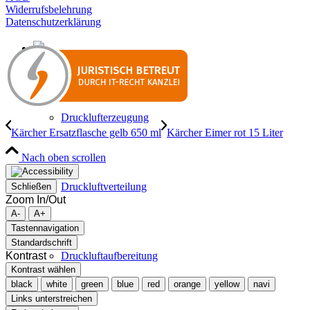
Widerrufsbelehrung
Datenschutzerklärung
Drucklufterzeugung
Kärcher Ersatzflasche gelb 650 ml
Kärcher Eimer rot 15 Liter
Nach oben scrollen
Druckluftverteilung
Schließen
Zoom In/Out
A-
A+
Tastennavigation
Standardschrift
Kontrast
Druckluftaufbereitung
Kontrast wählen
black
white
green
blue
red
orange
yellow
navi
Links unterstreichen