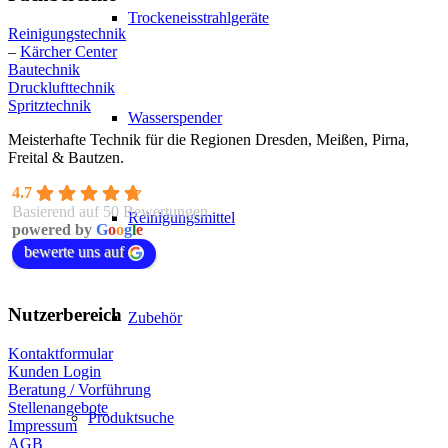
Trockeneisstrahlgeräte
Reinigungstechnik
–
Kärcher Center
Bautechnik
Drucklufttechnik
Spritztechnik
Wasserspender
Meisterhafte Technik für die Regionen Dresden, Meißen, Pirna,
Freital & Bautzen.
4.7
Basierend auf 50 Bewertungen
Reinigungsmittel
powered by
G
o
o
g
l
e
bewerte uns auf
Nutzerbereich
Zubehör
Kontaktformular
Kunden Login
Beratung / Vorführung
Stellenangebote
Produktsuche
Impressum
AGB