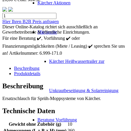
Kärcher Aktionen
Kärcher
Ersatzschlauch
Hier Ihren B2B Preis anfragen
Menge
Dieser Online-Katalog richtet sich ausschließlich an
Gewerbetreibende & öffentliche Einrichtungen.
Mietgeräte
Für eine Beratung ✔️, Vorführung ✔️ oder
Finanzierungsmöglichkeiten (Miete / Leasing) ✔️ sprechen Sie uns
an!
Artikelnummer:
6.999-171.0
Kärcher Heißwassertrailer zur
Beschreibung
Produktdetails
Beschreibung
Unkrautbeseitigung & Solarreinigung
Ersatzschlauch für Sprüh-Moppsysteme von Kärcher.
Technische Daten
Beratung Vorführung
Gewicht ohne Zubehör (g)
10
Abmessungen (L × B × H) (mm)
360