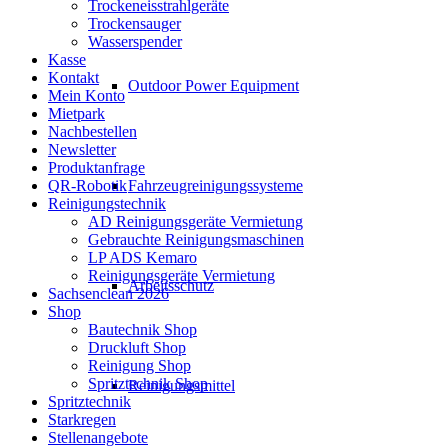
Trockeneisstrahlgeräte
Trockensauger
Wasserspender
Kasse
Kontakt
Outdoor Power Equipment
Mein Konto
Mietpark
Nachbestellen
Newsletter
Produktanfrage
Fahrzeugreinigungssysteme
QR-Robotik
Reinigungstechnik
AD Reinigungsgeräte Vermietung
Gebrauchte Reinigungsmaschinen
LP ADS Kemaro
Reinigungsgeräte Vermietung
Arbeitsschutz
Sachsenclean 2026
Shop
Bautechnik Shop
Druckluft Shop
Reinigung Shop
Spritztechnik Shop
Reinigungsmittel
Spritztechnik
Starkregen
Stellenangebote