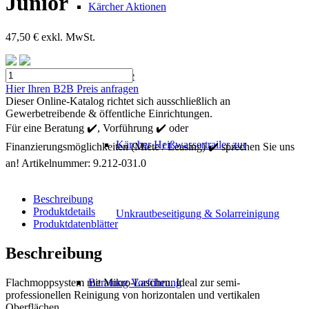
Junior
Kärcher Aktionen
47,50
€
exkl. MwSt.
Kärcher
Mietgeräte
Kit
Hier Ihren B2B Preis anfragen
Eimer
Dieser Online-Katalog richtet sich ausschließlich an
Mopp
Gewerbetreibende & öffentliche Einrichtungen.
Uni
Für eine Beratung ✔️, Vorführung ✔️ oder
Junior
Kärcher Heißwassertrailer zur
Finanzierungsmöglichkeiten (Miete / Leasing) ✔️ sprechen Sie uns
Menge
an!
Artikelnummer:
9.212-031.0
Beschreibung
Produktdetails
Unkrautbeseitigung & Solarreinigung
Produktdatenblätter
Beschreibung
Flachmoppsystem mit Mikro-Laschen. Ideal zur semi-
Beratung Vorführung
professionellen Reinigung von horizontalen und vertikalen
Oberflächen.