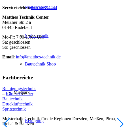
Mietgeräte
Servicetelefon
:
0351 8894444
Matthes Technik Center
Meißner Str. 2 a
01445 Radebeul
Spritztechnik
Mo-Fr: 7:00-17:00 Uhr
Sa: geschlossen
So: geschlossen
Email
:
info@matthes-technik.de
Bautechnik Shop
Fachbereiche
Reinigungstechnik
Mietpark
–
Kärcher Center
Bautechnik
Drucklufttechnik
Spritztechnik
Meisterhafte Technik für die Regionen Dresden, Meißen, Pirna,
Reinigung
Freital & Bautzen.