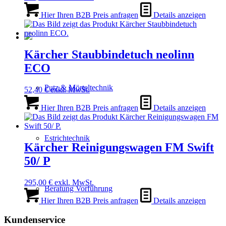
Hier Ihren B2B Preis anfragen
Details anzeigen
Kärcher Staubbindetuch neolinn
ECO
Putz & Mörteltechnik
52,40
€
exkl. MwSt.
Hier Ihren B2B Preis anfragen
Details anzeigen
Estrichtechnik
Kärcher Reinigungswagen FM Swift
50/ P
295,00
€
exkl. MwSt.
Beratung Vorführung
Hier Ihren B2B Preis anfragen
Details anzeigen
Kundenservice