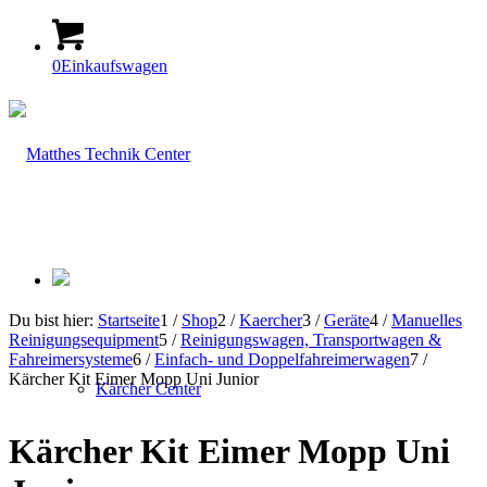
0
Einkaufswagen
Du bist hier:
Startseite
1
/
Shop
2
/
Kaercher
3
/
Geräte
4
/
Manuelles
Reinigungsequipment
5
/
Reinigungswagen, Transportwagen &
Fahreimersysteme
6
/
Einfach- und Doppelfahreimerwagen
7
/
Kärcher Kit Eimer Mopp Uni Junior
Kärcher Center
Kärcher Kit Eimer Mopp Uni