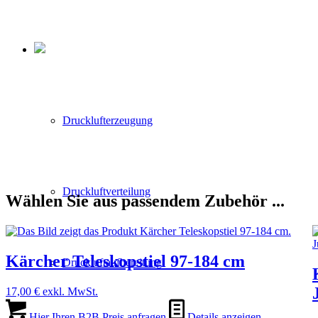
Drucklufterzeugung
Druckluftverteilung
Wählen Sie aus passendem Zubehör ...
Kärcher Teleskopstiel 97-184 cm
Druckluftaufbereitung
17,00
€
exkl. MwSt.
Hier Ihren B2B Preis anfragen
Details anzeigen