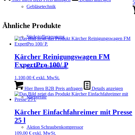
5
Gebläsetechnik
Ähnliche Produkte
Stickstofferzeugung
Kärcher Reinigungswagen FM
ExpertPro 100/ P
Beratung Vorführung
1.100,00
€
exkl. MwSt.
Hier Ihren B2B Preis anfragen
Details anzeigen
Mietgeräte
Kärcher Einfachfahreimer mit Presse
25 l
Aktion Schraubenkompressor
109,00
€
exkl. MwSt.