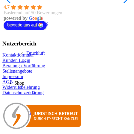
4.7
Basierend auf 50 Bewertungen
powered by
G
o
o
g
l
e
Bautechnik
bewerte uns auf
Nutzerbereich
Druckluft
Kontaktformular
Kunden Login
Beratung / Vorführung
Stellenangebote
Impressum
AGB
Shop
Widerrufsbelehrung
Datenschutzerklärung
Kärcher Shop