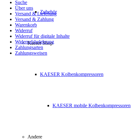
Suche
Über uns
Zubehör
Versand & Lieferung
Versand & Zahlung
Warenkorb
Widerruf
Widerruf für digitale Inhalte
Widerrufsbelehrung
Kaeser Shop
Zahlungsarten
Zahlungsweisen
KAESER Kolbenkompressoren
KAESER mobile Kolbenkompressoren
Andere