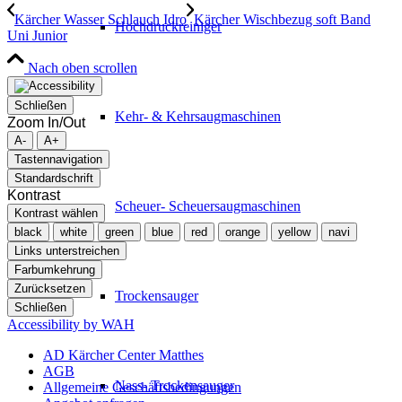
Kärcher Wasser Schlauch Idro
Kärcher Wischbezug soft Band
Hochdruckreiniger
Uni Junior
Nach oben scrollen
Schließen
Kehr- & Kehrsaugmaschinen
Zoom In/Out
A-
A+
Tastennavigation
Standardschrift
Kontrast
Scheuer- Scheuersaugmaschinen
Kontrast wählen
black
white
green
blue
red
orange
yellow
navi
Links unterstreichen
Farbumkehrung
Zurücksetzen
Trockensauger
Schließen
Accessibility by WAH
AD Kärcher Center Matthes
AGB
Nass- Trockensauger
Allgemeine Geschäftsbedingungen