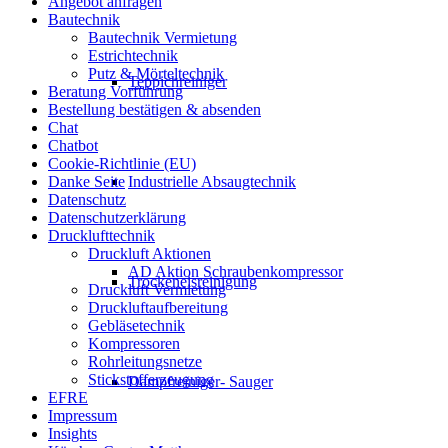
Angebot anfragen
Bautechnik
Bautechnik Vermietung
Estrichtechnik
Putz & Mörteltechnik
Teppichreiniger
Beratung Vorführung
Bestellung bestätigen & absenden
Chat
Chatbot
Cookie-Richtlinie (EU)
Industrielle Absaugtechnik
Danke Seite
Datenschutz
Datenschutzerklärung
Drucklufttechnik
Druckluft Aktionen
AD Aktion Schraubenkompressor
Trockeneisreinigung
Druckluft Vermietung
Druckluftaufbereitung
Gebläsetechnik
Kompressoren
Rohrleitungsnetze
Stickstofferzeugung
Dampfreiniger- Sauger
EFRE
Impressum
Insights