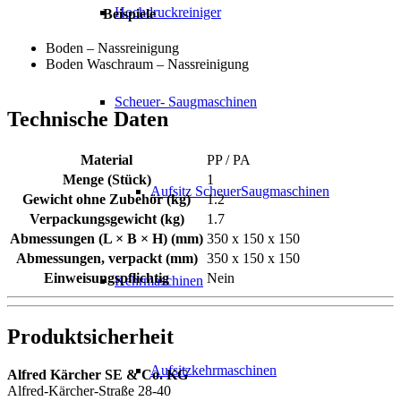
Hochdruckreiniger
Beispiele
Boden – Nassreinigung
Boden Waschraum – Nassreinigung
Scheuer- Saugmaschinen
Technische Daten
Material
PP / PA
Menge (Stück)
1
Aufsitz ScheuerSaugmaschinen
Gewicht ohne Zubehör (kg)
1.2
Verpackungsgewicht (kg)
1.7
Abmessungen (L × B × H) (mm)
350 x 150 x 150
Abmessungen, verpackt (mm)
350 x 150 x 150
Einweisungspflichtig
Nein
Kehrmaschinen
Produktsicherheit
Aufsitzkehrmaschinen
Alfred Kärcher SE & Co. KG
Alfred-Kärcher-Straße 28-40