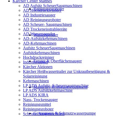
Kärcher Center Matthes
AD Aufsitz ScheuerSaugmaschinen
Reinigungsroboter
AD Hochdruckreiniger
AD Industriesauger
AD Reinigungsroboter
AD Scheuer- Saugmaschinen
AD Trockeneisstrahlgeräte
AD Wasserspender
Wasserspender
AD-Aufsitzkehrmaschinen
AD-Kehrmaschinen
Aufsitz ScheuerSaugmaschinen
Aufsitzkehrmaschinen
Hochdruckreiniger
Fenster & Oberflächensauger
Industriesauger
Kärcher Aktionen
Kärcher Heißwassertrailer zur Unkrautbeseitigung &
Solarreinigung
Kehrmaschinen
LP ADS Aufsitz- Scheuersaugmaschine
Manuelles Reinigungsequipment
LP ADS Aufsitzkehrmaschine
LP ADS KIRA
Nass- Trockensauger
Reinigungsmittel
Reinigungsroboter
Generatoren & Schmutzwasserpumpe
Scheuer- Saugmaschinen