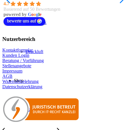
4.7
Basierend auf 50 Bewertungen
powered by
G
o
o
g
l
e
bewerte uns auf
Bautechnik
Nutzerbereich
Kontaktformular
Druckluft
Kunden Login
Beratung / Vorführung
Stellenangebote
Impressum
AGB
Shop
Widerrufsbelehrung
Datenschutzerklärung
Kärcher Shop