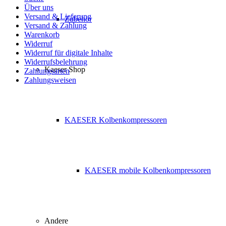
Über uns
Versand & Lieferung
Zubehör
Versand & Zahlung
Warenkorb
Widerruf
Widerruf für digitale Inhalte
Widerrufsbelehrung
Kaeser Shop
Zahlungsarten
Zahlungsweisen
KAESER Kolbenkompressoren
KAESER mobile Kolbenkompressoren
Andere