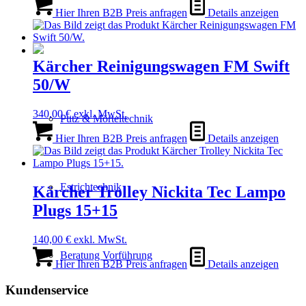
Hier Ihren B2B Preis anfragen
Details anzeigen
Kärcher Reinigungswagen FM Swift
50/W
340,00
€
exkl. MwSt.
Putz & Mörteltechnik
Hier Ihren B2B Preis anfragen
Details anzeigen
Estrichtechnik
Kärcher Trolley Nickita Tec Lampo
Plugs 15+15
140,00
€
exkl. MwSt.
Beratung Vorführung
Hier Ihren B2B Preis anfragen
Details anzeigen
Kundenservice