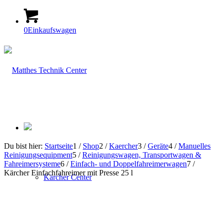
0
Einkaufswagen
Du bist hier:
Startseite
1
/
Shop
2
/
Kaercher
3
/
Geräte
4
/
Manuelles
Reinigungsequipment
5
/
Reinigungswagen, Transportwagen &
Fahreimersysteme
6
/
Einfach- und Doppelfahreimerwagen
7
/
Kärcher Einfachfahreimer mit Presse 25 l
Kärcher Center