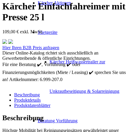
Kärcher Aktionen
Kärcher Einfachfahreimer mit
Presse 25 l
109,00
€
exkl. MwSt.
Mietgeräte
Kärcher
Hier Ihren B2B Preis anfragen
Einfachfahreimer
Dieser Online-Katalog richtet sich ausschließlich an
mit
Gewerbetreibende & öffentliche Einrichtungen.
Kärcher Heißwassertrailer zur
Presse
Für eine Beratung ✔️, Vorführung ✔️ oder
25
Finanzierungsmöglichkeiten (Miete / Leasing) ✔️ sprechen Sie uns
l
Menge
an!
Artikelnummer:
6.999-207.0
Unkrautbeseitigung & Solarreinigung
Beschreibung
Produktdetails
Produktdatenblätter
Beschreibung
Beratung Vorführung
Höchste Mobilität bei Reinigungseinsätzen gewährleistet unser