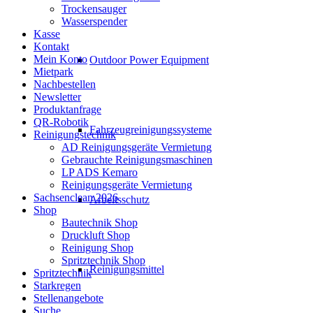
Trockensauger
Wasserspender
Kasse
Kontakt
Mein Konto
Outdoor Power Equipment
Mietpark
Nachbestellen
Newsletter
Produktanfrage
QR-Robotik
Fahrzeugreinigungssysteme
Reinigungstechnik
AD Reinigungsgeräte Vermietung
Gebrauchte Reinigungsmaschinen
LP ADS Kemaro
Reinigungsgeräte Vermietung
Sachsenclean 2026
Arbeitsschutz
Shop
Bautechnik Shop
Druckluft Shop
Reinigung Shop
Spritztechnik Shop
Reinigungsmittel
Spritztechnik
Starkregen
Stellenangebote
Suche