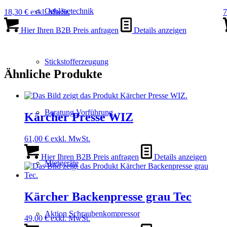
Gebläsetechnik
18,30
€
exkl. MwSt.
7
Hier Ihren B2B Preis anfragen
Details anzeigen
Stickstofferzeugung
Ähnliche Produkte
Beratung Vorführung
Kärcher Presse WIZ
61,00
€
exkl. MwSt.
Hier Ihren B2B Preis anfragen
Details anzeigen
Mietgeräte
Kärcher Backenpresse grau Tec
Aktion Schraubenkompressor
49,00
€
exkl. MwSt.