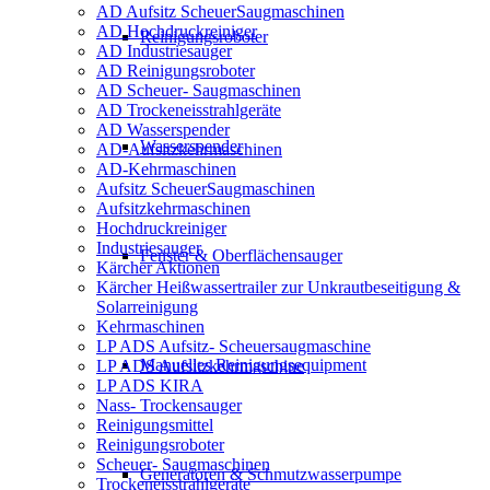
AD Aufsitz ScheuerSaugmaschinen
AD Hochdruckreiniger
Reinigungsroboter
AD Industriesauger
AD Reinigungsroboter
AD Scheuer- Saugmaschinen
AD Trockeneisstrahlgeräte
AD Wasserspender
Wasserspender
AD-Aufsitzkehrmaschinen
AD-Kehrmaschinen
Aufsitz ScheuerSaugmaschinen
Aufsitzkehrmaschinen
Hochdruckreiniger
Industriesauger
Fenster & Oberflächensauger
Kärcher Aktionen
Kärcher Heißwassertrailer zur Unkrautbeseitigung &
Solarreinigung
Kehrmaschinen
LP ADS Aufsitz- Scheuersaugmaschine
Manuelles Reinigungsequipment
LP ADS Aufsitzkehrmaschine
LP ADS KIRA
Nass- Trockensauger
Reinigungsmittel
Reinigungsroboter
Scheuer- Saugmaschinen
Generatoren & Schmutzwasserpumpe
Trockeneisstrahlgeräte