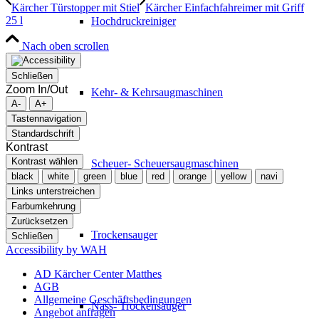
Kärcher Türstopper mit Stiel
Kärcher Einfachfahreimer mit Griff
25 l
Hochdruckreiniger
Nach oben scrollen
Schließen
Zoom In/Out
Kehr- & Kehrsaugmaschinen
A-
A+
Tastennavigation
Standardschrift
Kontrast
Kontrast wählen
Scheuer- Scheuersaugmaschinen
black
white
green
blue
red
orange
yellow
navi
Links unterstreichen
Farbumkehrung
Zurücksetzen
Trockensauger
Schließen
Accessibility by WAH
AD Kärcher Center Matthes
AGB
Allgemeine Geschäftsbedingungen
Nass- Trockensauger
Angebot anfragen