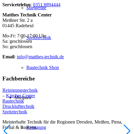
Servicetelefon
:
0351 8894444
Mietgeräte
Matthes Technik Center
Meißner Str. 2 a
01445 Radebeul
Mo-Fr: 7:00-17:00 Uhr
Spritztechnik
Sa: geschlossen
So: geschlossen
Email
:
info@matthes-technik.de
Bautechnik Shop
Fachbereiche
Reinigungstechnik
–
Kärcher Center
Mietpark
Bautechnik
Drucklufttechnik
Spritztechnik
Meisterhafte Technik für die Regionen Dresden, Meißen, Pirna,
Freital & Bautzen.
Reinigung