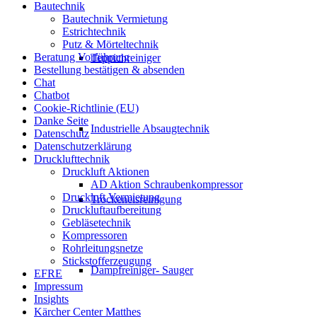
Bautechnik
Bautechnik Vermietung
Estrichtechnik
Putz & Mörteltechnik
Beratung Vorführung
Teppichreiniger
Bestellung bestätigen & absenden
Chat
Chatbot
Cookie-Richtlinie (EU)
Danke Seite
Industrielle Absaugtechnik
Datenschutz
Datenschutzerklärung
Drucklufttechnik
Druckluft Aktionen
AD Aktion Schraubenkompressor
Druckluft Vermietung
Trockeneisreinigung
Druckluftaufbereitung
Gebläsetechnik
Kompressoren
Rohrleitungsnetze
Stickstofferzeugung
Dampfreiniger- Sauger
EFRE
Impressum
Insights
Kärcher Center Matthes