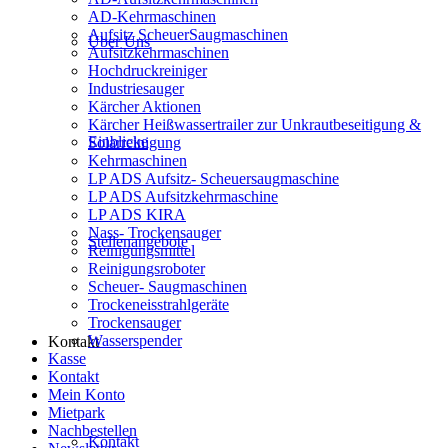
AD-Kehrmaschinen
Aufsitz ScheuerSaugmaschinen
Über Uns
Aufsitzkehrmaschinen
Hochdruckreiniger
Industriesauger
Kärcher Aktionen
Kärcher Heißwassertrailer zur Unkrautbeseitigung &
Einblicke
Solarreinigung
Kehrmaschinen
LP ADS Aufsitz- Scheuersaugmaschine
LP ADS Aufsitzkehrmaschine
LP ADS KIRA
Nass- Trockensauger
Stellenangebote
Reinigungsmittel
Reinigungsroboter
Scheuer- Saugmaschinen
Trockeneisstrahlgeräte
Trockensauger
Wasserspender
Kontakt
Kasse
Kontakt
Mein Konto
Mietpark
Nachbestellen
Kontakt