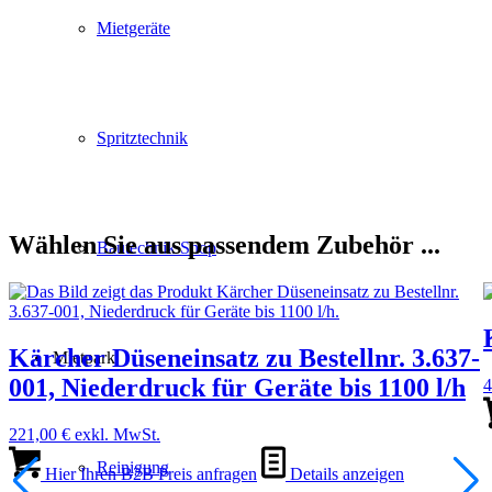
Mietgeräte
Spritztechnik
Wählen Sie aus passendem Zubehör ...
Bautechnik Shop
Kärcher Düseneinsatz zu Bestellnr. 3.637-
Mietpark
001, Niederdruck für Geräte bis 1100 l/h
4
221,00
€
exkl. MwSt.
Reinigung
Hier Ihren B2B Preis anfragen
Details anzeigen