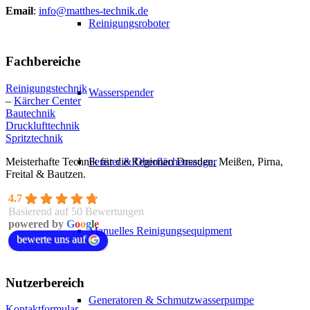
Email
:
info@matthes-technik.de
Reinigungsroboter
Fachbereiche
Reinigungstechnik
Wasserspender
–
Kärcher Center
Bautechnik
Drucklufttechnik
Spritztechnik
Meisterhafte Technik für die Regionen Dresden, Meißen, Pirna,
Fenster & Oberflächensauger
Freital & Bautzen.
4.7
Basierend auf 50 Bewertungen
powered by
G
o
o
g
l
e
Manuelles Reinigungsequipment
bewerte uns auf
Nutzerbereich
Generatoren & Schmutzwasserpumpe
Kontaktformular