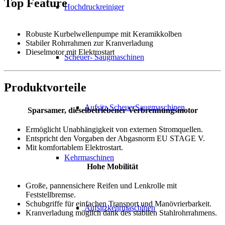
Top Feature
Hochdruckreiniger
Robuste Kurbelwellenpumpe mit Keramikkolben
Stabiler Rohrrahmen zur Kranverladung
Dieselmotor mit Elektrostart
Scheuer- Saugmaschinen
Produktvorteile
Aufsitz ScheuerSaugmaschinen
Sparsamer, dieselbetriebener Verbrennungsmotor
Ermöglicht Unabhängigkeit von externen Stromquellen.
Entspricht den Vorgaben der Abgasnorm EU STAGE V.
Mit komfortablem Elektrostart.
Kehrmaschinen
Hohe Mobilität
Große, pannensichere Reifen und Lenkrolle mit
Feststellbremse.
Schubgriffe für einfachen Transport und Manövrierbarkeit.
Aufsitzkehrmaschinen
Kranverladung möglich dank des stabilen Stahlrohrrahmens.