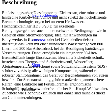
Beschreibung
Ein leistungsstarker Dieselmotor mit Elektrostart, eine robuste und
Gebrauchtgeräte
langlebige Kurbelwellenpumpe und nicht zuletzt die hocheffiziente
Brennertechnologie sorgen bei unserem Heißwasser-
Hochdruckreiniger HDS 8/20 D für exzellente
Reinigungsergebnisse auch unter erschwerten Bedingungen wie in
Gebieten ohne Stromversorgung. Ideal für Anwendungen im
Baugewerbe, in Kommunen oder bei Gebäudedienstleistern
Zubehör
überzeugt das Gerät mit einer stündlichen Wassermenge von 800
Litern und 200 Bar Arbeitsdruck bei der Beseitigung hartnäckiger
Verschmutzungen. Dabei ermöglicht ein integrierter 30-Liter-
Brennstofftank lange Einsatzzeiten. Bewährte Sicherheitstechnik,
bestehend aus Thermo- und Sicherheitsventil, Wasserfilter,
Shop
Abgastemperaturüberwachung sowie Softdämpfungssystem (SDS),
schützt zuverlässig alle wichtigen Komponenten, während ein
robuster Stahlrohrrahmen das Gerät vor Beschädigungen von außen
bewahrt. Zur Serienausstattung gehören außerdem pannensichere
Reifen, eine Lenkrolle mit Feststellbremse, ergonomische
Schubgriffe und ein anwenderfreundlicher Ein-Knopf-Wahlschalter.
Produkte
Zubehöre wie Hochdruckschlauch und -lanze sind mühelos direkt
am Gerät unterzubringen.