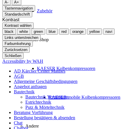
A-
A+
Tastennavigation
Zubehör
Standardschrift
Kontrast
Kontrast wählen
black
white
green
blue
red
orange
yellow
navi
Links unterstreichen
Kaeser Shop
Farbumkehrung
Zurücksetzen
Schließen
Accessibility by WAH
KAESER Kolbenkompressoren
AD Kärcher Center Matthes
AGB
Allgemeine Geschäftsbedingungen
Angebot anfragen
Bautechnik
Bautechnik Vermietung
KAESER mobile Kolbenkompressoren
Estrichtechnik
Putz & Mörteltechnik
Beratung Vorführung
Bestellung bestätigen & absenden
Chat
Andere
Chatbot