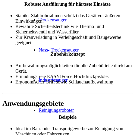
Robuste Ausführung für härteste Einsätze
Stabiler Stahlrohrrahmen schützt das Gerät vor äußeren
Trockensauger
Einwirkungen.
Bewährte Sicherheitstechnik wie Thermo- und
Sicherheitsventil und Wasserfilter.
Zur Kranverladung in Verleihgeschäft und Baugewerbe
geeignet.
Nass- Trockensauger
Zubehörkonzept
Aufbewahrungsmöglichkeiten für alle Zubehörteile direkt am
Gerät.
Ermüdungsfreie EASY!Force-Hochdruckpistole.
Industriesauger
Ergonomischer Griff sowie Schlauchaufbewahrung.
Anwendungsgebiete
Reinigungsroboter
Beispiele
Ideal im Bau- oder Transportgewerbe zur Reinigung von
Maschinen oder Fahrzeugen