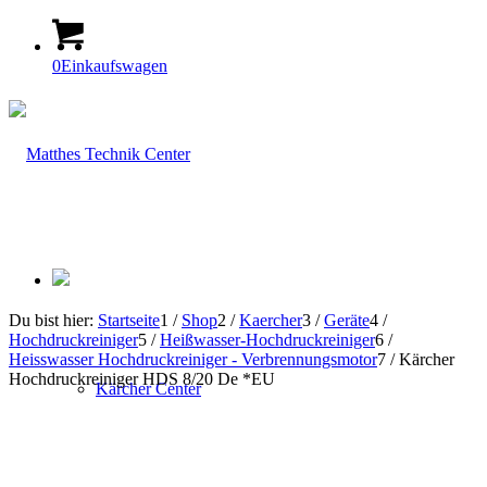
0
Einkaufswagen
Du bist hier:
Startseite
1
/
Shop
2
/
Kaercher
3
/
Geräte
4
/
Hochdruckreiniger
5
/
Heißwasser-Hochdruckreiniger
6
/
Heisswasser Hochdruckreiniger - Verbrennungsmotor
7
/
Kärcher
Hochdruckreiniger HDS 8/20 De *EU
Kärcher Center