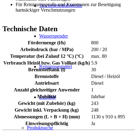
Für Reinigungsprofis und Kommunen zur Beseitigung
Trockeneisstrahlgeräte
hartnäckiger Verschmutzungen
Technische Daten
Wasserspender
Fördermenge (l/h)
800
Arbeitsdruck (bar / MPa)
200 / 20
Temperatur (bei Zulauf 12 °C) (°C)
max. 80
Verbrauch Heizöl bzw. Gas Volllast (kg/h)
5.9
Reinigungsmittel
Brennstofftank (l)
30
Brennstoffe
Diesel / Heizöl
Antriebsart
Diesel
Anzahl gleichzeitiger Anwender
1
Mobilität
fahrbar
Zubehör
Gewicht (mit Zubehör) (kg)
243
Gewicht inkl. Verpackung (kg)
248
Abmessungen (L × B × H) (mm)
1130 x 910 x 895
Einweisungspflichtig
Ja
Produktsuche