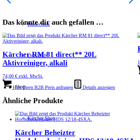
Das könnte dir auch gefallen …
Bautechnik
Kärcher RM 81 direct** 20L
Druckluft
Aktivreiniger, alkali
1
74,00
€
exkl. MwSt.
Shop
Hier Ihren B2B Preis anfragen
Details anzeigen
Ähnliche Produkte
Kärcher Shop
Kärcher Beheizter