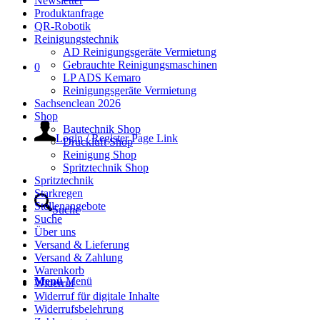
Newsletter
Produktanfrage
QR-Robotik
Reinigungstechnik
AD Reinigungsgeräte Vermietung
Gebrauchte Reinigungsmaschinen
0
LP ADS Kemaro
Reinigungsgeräte Vermietung
Sachsenclean 2026
Shop
Bautechnik Shop
Login / Register Page Link
Druckluft Shop
Reinigung Shop
Spritztechnik Shop
Spritztechnik
Starkregen
Stellenangebote
Suche
Suche
Über uns
Versand & Lieferung
Versand & Zahlung
Warenkorb
Menü
Menü
Widerruf
Widerruf für digitale Inhalte
Widerrufsbelehrung