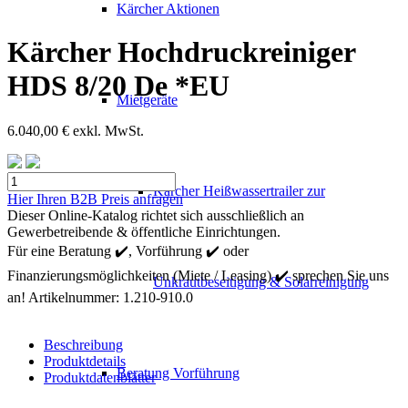
Kärcher Aktionen
Kärcher Hochdruckreiniger
HDS 8/20 De *EU
Mietgeräte
6.040,00
€
exkl. MwSt.
Kärcher
Kärcher Heißwassertrailer zur
Hochdruckreiniger
Hier Ihren B2B Preis anfragen
HDS
Dieser Online-Katalog richtet sich ausschließlich an
8/20
Gewerbetreibende & öffentliche Einrichtungen.
De
Für eine Beratung ✔️, Vorführung ✔️ oder
*EU
Finanzierungsmöglichkeiten (Miete / Leasing) ✔️ sprechen Sie uns
Menge
Unkrautbeseitigung & Solarreinigung
an!
Artikelnummer:
1.210-910.0
Beschreibung
Produktdetails
Beratung Vorführung
Produktdatenblätter