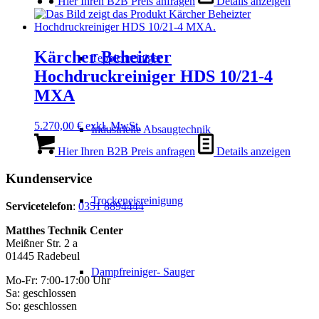
Hier Ihren B2B Preis anfragen
Details anzeigen
Kärcher Beheizter
Teppichreiniger
Hochdruckreiniger HDS 10/21-4
MXA
5.270,00
€
exkl. MwSt.
Industrielle Absaugtechnik
Hier Ihren B2B Preis anfragen
Details anzeigen
Kundenservice
Trockeneisreinigung
Servicetelefon
:
0351 8894444
Matthes Technik Center
Meißner Str. 2 a
01445 Radebeul
Dampfreiniger- Sauger
Mo-Fr: 7:00-17:00 Uhr
Sa: geschlossen
So: geschlossen