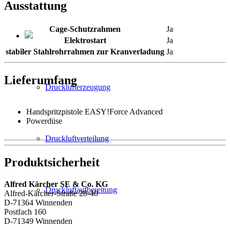
Ausstattung
Cage-Schutzrahmen
Ja
Elektrostart
Ja
stabiler Stahlrohrrahmen zur Kranverladung
Ja
Lieferumfang
Drucklufterzeugung
Handspritzpistole EASY!Force Advanced
Powerdüse
Druckluftverteilung
Produktsicherheit
Alfred Kärcher SE & Co. KG
Druckluftaufbereitung
Alfred-Kärcher-Straße 28-40
D-71364 Winnenden
Postfach 160
D-71349 Winnenden