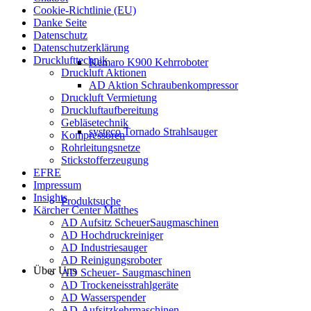
Cookie-Richtlinie (EU)
Danke Seite
Datenschutz
Datenschutzerklärung
Drucklufttechnik
Kemaro K900 Kehrroboter
Druckluft Aktionen
AD Aktion Schraubenkompressor
Druckluft Vermietung
Druckluftaufbereitung
Gebläsetechnik
systeco Tornado Strahlsauger
Kompressoren
Rohrleitungsnetze
Stickstofferzeugung
EFRE
Impressum
Insights
Produktsuche
Kärcher Center Matthes
AD Aufsitz ScheuerSaugmaschinen
AD Hochdruckreiniger
AD Industriesauger
AD Reinigungsroboter
Über Uns
AD Scheuer- Saugmaschinen
AD Trockeneisstrahlgeräte
AD Wasserspender
AD-Aufsitzkehrmaschinen