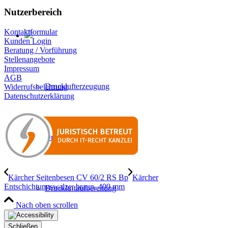
Nutzerbereich
Kontaktformular
Kunden Login
Beratung / Vorführung
Stellenangebote
Impressum
AGB
Drucklufterzeugung
Widerrufsbelehrung
Datenschutzerklärung
Druckluftverteilung
Kärcher Seitenbesen CV 60/2 RS Bp
Kärcher
Entschichtungswalze, braun, 400 mm
Druckluftaufbereitung
Nach oben scrollen
Schließen