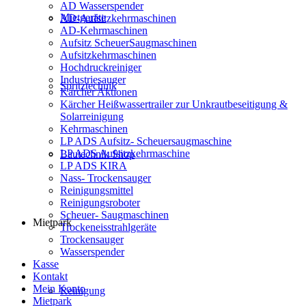
AD Wasserspender
Mietgeräte
AD-Aufsitzkehrmaschinen
AD-Kehrmaschinen
Aufsitz ScheuerSaugmaschinen
Aufsitzkehrmaschinen
Hochdruckreiniger
Industriesauger
Spritztechnik
Kärcher Aktionen
Kärcher Heißwassertrailer zur Unkrautbeseitigung &
Solarreinigung
Kehrmaschinen
LP ADS Aufsitz- Scheuersaugmaschine
LP ADS Aufsitzkehrmaschine
Bautechnik Shop
LP ADS KIRA
Nass- Trockensauger
Reinigungsmittel
Reinigungsroboter
Scheuer- Saugmaschinen
Mietpark
Trockeneisstrahlgeräte
Trockensauger
Wasserspender
Kasse
Kontakt
Mein Konto
Reinigung
Mietpark