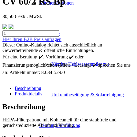
CV 60/2 RS Bp
Kärcher Aktionen
80,50
€
exkl. MwSt.
Kärcher
Mietgeräte
HEPA-
Hier Ihren B2B Preis anfragen
Filterpatrone
Dieser Online-Katalog richtet sich ausschließlich an
CV
Gewerbetreibende & öffentliche Einrichtungen.
60/2
Für eine Beratung ✔️, Vorführung ✔️ oder
RS
Kärcher Heißwassertrailer zur
Finanzierungsmöglichkeiten (Miete / Leasing) ✔️ sprechen Sie uns
Bp
Menge
an!
Artikelnummer:
8.634-529.0
Beschreibung
Produktdetails
Unkrautbeseitigung & Solarreinigung
Beschreibung
HEPA-Filterpatrone mit Kohleanteil für eine staubfreie und
geruchsreduzierte Abluftrückführung.
Beratung Vorführung