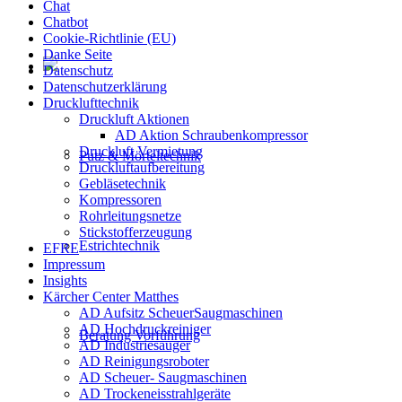
Chat
Chatbot
Cookie-Richtlinie (EU)
Danke Seite
Datenschutz
Datenschutzerklärung
Drucklufttechnik
Druckluft Aktionen
AD Aktion Schraubenkompressor
Druckluft Vermietung
Putz & Mörteltechnik
Druckluftaufbereitung
Gebläsetechnik
Kompressoren
Rohrleitungsnetze
Stickstofferzeugung
Estrichtechnik
EFRE
Impressum
Insights
Kärcher Center Matthes
AD Aufsitz ScheuerSaugmaschinen
AD Hochdruckreiniger
Beratung Vorführung
AD Industriesauger
AD Reinigungsroboter
AD Scheuer- Saugmaschinen
AD Trockeneisstrahlgeräte