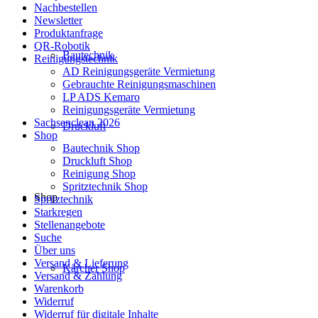
Nachbestellen
Newsletter
Produktanfrage
QR-Robotik
Bautechnik
Reinigungstechnik
AD Reinigungsgeräte Vermietung
Gebrauchte Reinigungsmaschinen
LP ADS Kemaro
Reinigungsgeräte Vermietung
Sachsenclean 2026
Druckluft
Shop
Bautechnik Shop
Druckluft Shop
Reinigung Shop
Spritztechnik Shop
Shop
Spritztechnik
Starkregen
Stellenangebote
Suche
Über uns
Versand & Lieferung
Kärcher Shop
Versand & Zahlung
Warenkorb
Widerruf
Widerruf für digitale Inhalte