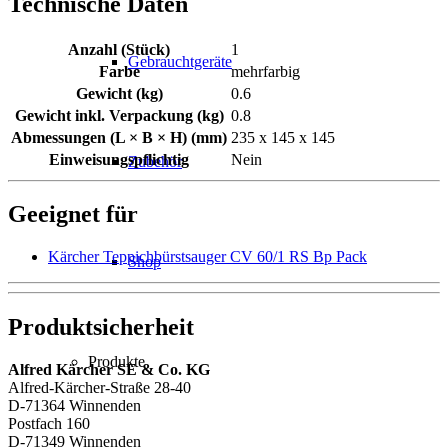
Technische Daten
Anzahl (Stück)
1
Gebrauchtgeräte
Farbe
mehrfarbig
Gewicht (kg)
0.6
Gewicht inkl. Verpackung (kg)
0.8
Abmessungen (L × B × H) (mm)
235 x 145 x 145
Einweisungspflichtig
Nein
Zubehör
Geeignet für
Kärcher Teppichbürstsauger CV 60/1 RS Bp Pack
Shop
Produktsicherheit
Produkte
Alfred Kärcher SE & Co. KG
Alfred-Kärcher-Straße 28-40
D-71364 Winnenden
Postfach 160
D-71349 Winnenden