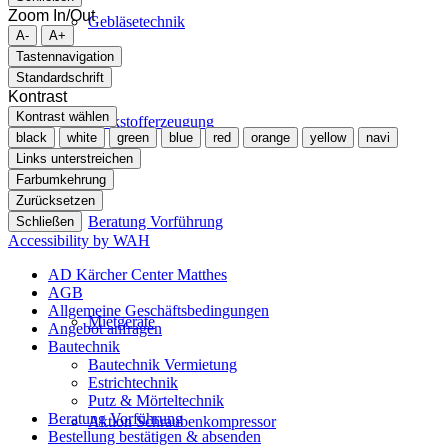
Zoom In/Out
Gebläsetechnik
A-
A+
Tastennavigation
Standardschrift
Kontrast
Kontrast wählen
Stickstofferzeugung
black
white
green
blue
red
orange
yellow
navi
Links unterstreichen
Farbumkehrung
Zurücksetzen
Beratung Vorführung
Schließen
Accessibility by WAH
AD Kärcher Center Matthes
AGB
Allgemeine Geschäftsbedingungen
Mietgeräte
Angebot anfragen
Bautechnik
Bautechnik Vermietung
Estrichtechnik
Putz & Mörteltechnik
Beratung Vorführung
Aktion Schraubenkompressor
Bestellung bestätigen & absenden