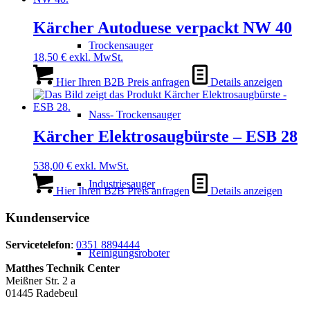
Kärcher Autoduese verpackt NW 40
Trockensauger
18,50
€
exkl. MwSt.
Hier Ihren B2B Preis anfragen
Details anzeigen
Nass- Trockensauger
Kärcher Elektrosaugbürste – ESB 28
538,00
€
exkl. MwSt.
Industriesauger
Hier Ihren B2B Preis anfragen
Details anzeigen
Kundenservice
Servicetelefon
:
0351 8894444
Reinigungsroboter
Matthes Technik Center
Meißner Str. 2 a
01445 Radebeul