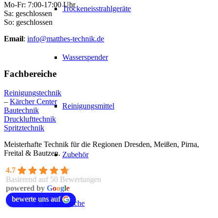
Mo-Fr: 7:00-17:00 Uhr
Trockeneisstrahlgeräte
Sa: geschlossen
So: geschlossen
Email
:
info@matthes-technik.de
Wasserspender
Fachbereiche
Reinigungstechnik
–
Kärcher Center
Reinigungsmittel
Bautechnik
Drucklufttechnik
Spritztechnik
Meisterhafte Technik für die Regionen Dresden, Meißen, Pirna,
Freital & Bautzen.
Zubehör
4.7
Basierend auf 50 Bewertungen
powered by
G
o
o
g
l
e
bewerte uns auf
Produktsuche