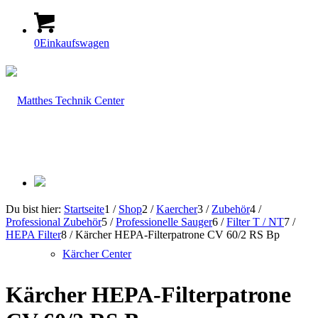
0
Einkaufswagen
Du bist hier:
Startseite
1
/
Shop
2
/
Kaercher
3
/
Zubehör
4
/
Professional Zubehör
5
/
Professionelle Sauger
6
/
Filter T / NT
7
/
HEPA Filter
8
/
Kärcher HEPA-Filterpatrone CV 60/2 RS Bp
Kärcher Center
Kärcher HEPA-Filterpatrone