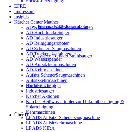
Stickstofferzeugung
EFRE
Impressum
Insights
Kärcher Center Matthes
Kemaro K900 Kehrroboter
AD Aufsitz ScheuerSaugmaschinen
AD Hochdruckreiniger
AD Industriesauger
AD Reinigungsroboter
AD Scheuer- Saugmaschinen
AD Trockeneisstrahlgeräte
systeco Tornado Strahlsauger
AD Wasserspender
AD-Aufsitzkehrmaschinen
AD-Kehrmaschinen
Aufsitz ScheuerSaugmaschinen
Aufsitzkehrmaschinen
Produktsuche
Hochdruckreiniger
Industriesauger
Kärcher Aktionen
Kärcher Heißwassertrailer zur Unkrautbeseitigung &
Solarreinigung
Kehrmaschinen
Über Uns
LP ADS Aufsitz- Scheuersaugmaschine
LP ADS Aufsitzkehrmaschine
LP ADS KIRA