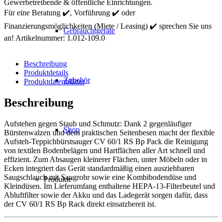
60/1
Gewerbetreibende & öffentliche Einrichtungen.
RS
Für eine Beratung ✔️, Vorführung ✔️ oder
Bp
Finanzierungsmöglichkeiten (Miete / Leasing) ✔️ sprechen Sie uns
Pack
Gebrauchtgeräte
Menge
an!
Artikelnummer:
1.012-109.0
Beschreibung
Produktdetails
Zubehör
Produktdatenblätter
Beschreibung
Aufstehen gegen Staub und Schmutz: Dank 2 gegenläufiger
Shop
Bürstenwalzen und dem praktischen Seitenbesen macht der flexible
Aufsteh-Teppichbürstsauger CV 60/1 RS Bp Pack die Reinigung
von textilen Bodenbelägen und Hartflächen aller Art schnell und
effizient. Zum Absaugen kleinerer Flächen, unter Möbeln oder in
Ecken integriert das Gerät standardmäßig einen ausziehbaren
Saugschlauch mit Saugrohr sowie eine Kombibodendüse und
Produkte
Kleindüsen. Im Lieferumfang enthaltene HEPA-13-Filterbeutel und
Abluftfilter sowie der Akku und das Ladegerät sorgen dafür, dass
der CV 60/1 RS Bp Rack direkt einsatzbereit ist.