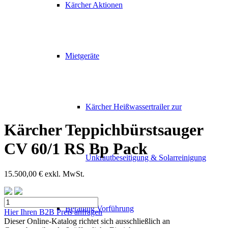
Kärcher Aktionen
Mietgeräte
Kärcher Heißwassertrailer zur
Kärcher Teppichbürstsauger
CV 60/1 RS Bp Pack
Unkrautbeseitigung & Solarreinigung
15.500,00
€
exkl. MwSt.
Kärcher
Beratung Vorführung
Teppichbürstsauger
Hier Ihren B2B Preis anfragen
CV
Dieser Online-Katalog richtet sich ausschließlich an