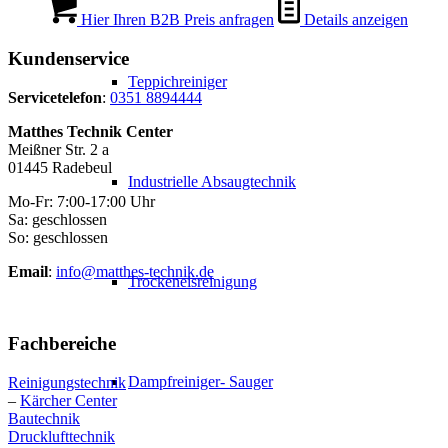
Hier Ihren B2B Preis anfragen
Details anzeigen
Kundenservice
Teppichreiniger
Servicetelefon
:
0351 8894444
Matthes Technik Center
Meißner Str. 2 a
01445 Radebeul
Industrielle Absaugtechnik
Mo-Fr: 7:00-17:00 Uhr
Sa: geschlossen
So: geschlossen
Email
:
info@matthes-technik.de
Trockeneisreinigung
Fachbereiche
Dampfreiniger- Sauger
Reinigungstechnik
–
Kärcher Center
Bautechnik
Drucklufttechnik