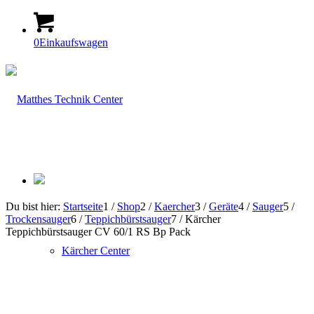
0
Einkaufswagen
Du bist hier:
Startseite
1
/
Shop
2
/
Kaercher
3
/
Geräte
4
/
Sauger
5
/
Trockensauger
6
/
Teppichbürstsauger
7
/
Kärcher
Teppichbürstsauger CV 60/1 RS Bp Pack
Kärcher Center