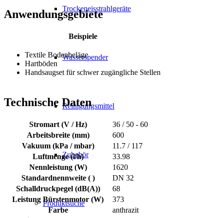
Trockeneisstrahlgeräte
Anwendungsgebiete
Beispiele
Textile Bodenbeläge
Wasserspender
Hartböden
Handsaugset für schwer zugängliche Stellen
Technische Daten
Reinigungsmittel
Stromart (V / Hz)
36 / 50 - 60
Arbeitsbreite (mm)
600
Vakuum (kPa / mbar)
11.7 / 117
Zubehör
Luftmenge (l/h)
33.98
Nennleistung (W)
1620
Standardnennweite ( )
DN 32
Schalldruckpegel (dB(A))
68
Leistung Bürstenmotor (W)
373
Produktsuche
Farbe
anthrazit