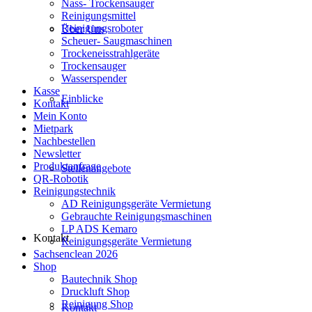
Nass- Trockensauger
Reinigungsmittel
Reinigungsroboter
Über Uns
Scheuer- Saugmaschinen
Trockeneisstrahlgeräte
Trockensauger
Wasserspender
Kasse
Einblicke
Kontakt
Mein Konto
Mietpark
Nachbestellen
Newsletter
Produktanfrage
Stellenangebote
QR-Robotik
Reinigungstechnik
AD Reinigungsgeräte Vermietung
Gebrauchte Reinigungsmaschinen
LP ADS Kemaro
Kontakt
Reinigungsgeräte Vermietung
Sachsenclean 2026
Shop
Bautechnik Shop
Druckluft Shop
Reinigung Shop
Kontakt