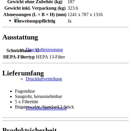
Gewicht ohne Zubehör (kg)
187
Gewicht inkl. Verpackung (kg)
323.6
Abmessungen (L × B × H) (mm)
1241 x 787 x 1316
Einweisungspflichtig
Ja
Ausstattung
Drucklufterzeugung
Schutzklasse
II
HEPA-Filtertyp
HEPA 13-Filter
Lieferumfang
Druckluftverteilung
Fugendüse
Saugrohr, herausnehmbar
5 x Filtertüte
Bürstenwalze, Standard 2 Stück
Druckluftaufbereitung
Produktsicherheit