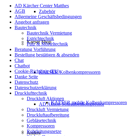
AD Kärcher Center Matthes
AGB
Zubehör
Allgemeine Geschäftsbedingungen
Angebot anfragen
Bautechnik
Bautechnik Vermietung
Estrichtechnik
Kaeser Shop
Putz & Mörteltechnik
Beratung Vorführung
Bestellung bestätigen & absenden
Chat
Chatbot
Cookie-Richtlinie (EU)
KAESER Kolbenkompressoren
Danke Seite
Datenschutz
Datenschutzerklärung
Drucklufttechnik
Druckluft Aktionen
KAESER mobile Kolbenkompressoren
AD Aktion Schraubenkompressor
Druckluft Vermietung
Druckluftaufbereitung
Gebläsetechnik
Kompressoren
Rohrleitungsnetze
Andere