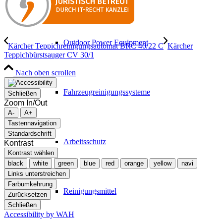
Outdoor Power Equipment
Kärcher Teppichreinigungsautomat BRC 40/22 C
Kärcher
Teppichbürstsauger CV 30/1
Nach oben scrollen
Fahrzeugreinigungssysteme
Schließen
Zoom In/Out
A-
A+
Tastennavigation
Standardschrift
Arbeitsschutz
Kontrast
Kontrast wählen
black
white
green
blue
red
orange
yellow
navi
Links unterstreichen
Farbumkehrung
Reinigungsmittel
Zurücksetzen
Schließen
Accessibility by WAH