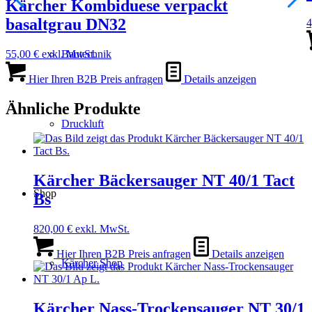
Kärcher Kombiduese verpackt
basaltgrau DN32
4
55,00
€
exkl. MwSt.
Bautechnik
Hier Ihren B2B Preis anfragen
Details anzeigen
Ähnliche Produkte
Druckluft
Kärcher Bäckersauger NT 40/1 Tact
Shop
Bs
820,00
€
exkl. MwSt.
Hier Ihren B2B Preis anfragen
Details anzeigen
Kärcher Shop
Kärcher Nass-Trockensauger NT 30/1