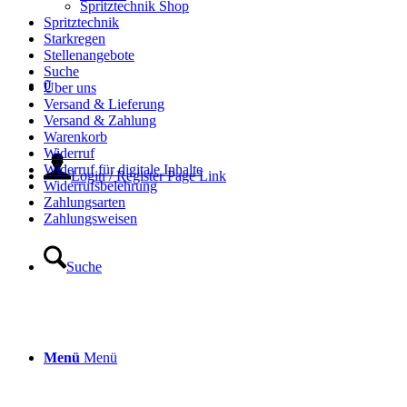
Spritztechnik Shop
Spritztechnik
Starkregen
Stellenangebote
Suche
0
Über uns
Versand & Lieferung
Versand & Zahlung
Warenkorb
Widerruf
Widerruf für digitale Inhalte
Login / Register Page Link
Widerrufsbelehrung
Zahlungsarten
Zahlungsweisen
Suche
Menü
Menü