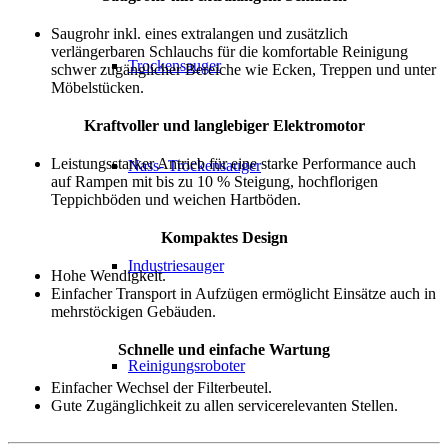
Saugrohr inkl. eines extralangen und zusätzlich
verlängerbaren Schlauchs für die komfortable Reinigung
Trockensauger
schwer zugänglicher Bereiche wie Ecken, Treppen und unter
Möbelstücken.
Kraftvoller und langlebiger Elektromotor
Leistungsstarker Antrieb für eine starke Performance auch
Nass- Trockensauger
auf Rampen mit bis zu 10 % Steigung, hochflorigen
Teppichböden und weichen Hartböden.
Kompaktes Design
Industriesauger
Hohe Wendigkeit.
Einfacher Transport in Aufzügen ermöglicht Einsätze auch in
mehrstöckigen Gebäuden.
Schnelle und einfache Wartung
Reinigungsroboter
Einfacher Wechsel der Filterbeutel.
Gute Zugänglichkeit zu allen servicerelevanten Stellen.