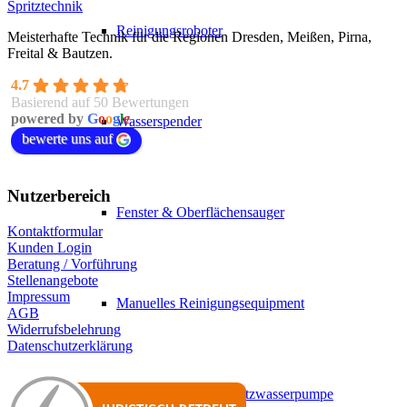
Spritztechnik
Reinigungsroboter
Meisterhafte Technik für die Regionen Dresden, Meißen, Pirna,
Freital & Bautzen.
4.7
Basierend auf 50 Bewertungen
powered by
G
o
o
g
l
e
Wasserspender
bewerte uns auf
Nutzerbereich
Fenster & Oberflächensauger
Kontaktformular
Kunden Login
Beratung / Vorführung
Stellenangebote
Impressum
Manuelles Reinigungsequipment
AGB
Widerrufsbelehrung
Datenschutzerklärung
Generatoren & Schmutzwasserpumpe