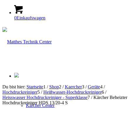
0
Einkaufswagen
Du bist hier:
Startseite
1
/
Shop
2
/
Kaercher
3
/
Geräte
4
/
Hochdruckreiniger
5
/
Heißwasser-Hochdruckreiniger
6
/
Heisswasser Hochdruckreiniger - Superklasse
7
/
Kärcher Beheizter
Hochdruckreiniger HDS 13/20-4 S
Kärcher Center