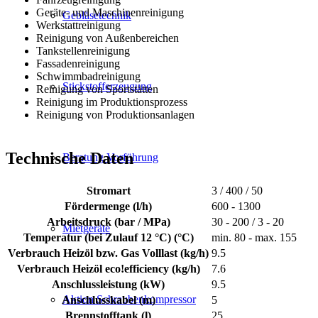
Geräte- und Maschinenreinigung
Gebläsetechnik
Werkstattreinigung
Reinigung von Außenbereichen
Tankstellenreinigung
Fassadenreinigung
Schwimmbadreinigung
Stickstofferzeugung
Reinigung von Sportstätten
Reinigung im Produktionsprozess
Reinigung von Produktionsanlagen
Technische Daten
Beratung Vorführung
Stromart
3 / 400 / 50
Fördermenge (l/h)
600 - 1300
Arbeitsdruck (bar / MPa)
30 - 200 / 3 - 20
Mietgeräte
Temperatur (bei Zulauf 12 °C) (°C)
min. 80 - max. 155
Verbrauch Heizöl bzw. Gas Volllast (kg/h)
9.5
Verbrauch Heizöl eco!efficiency (kg/h)
7.6
Anschlussleistung (kW)
9.5
Aktion Schraubenkompressor
Anschlusskabel (m)
5
Brennstofftank (l)
25