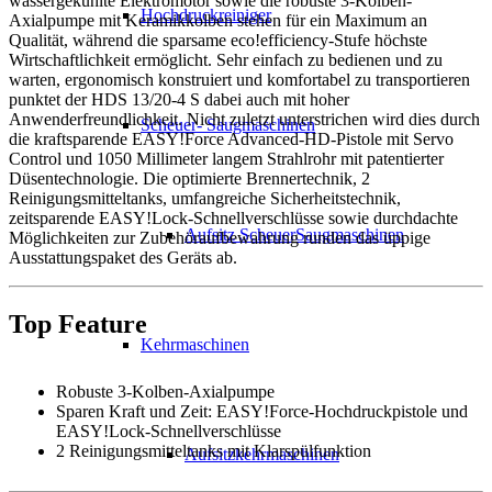
wassergekühlte Elektromotor sowie die robuste 3-Kolben-
Hochdruckreiniger
Axialpumpe mit Keramikkolben stehen für ein Maximum an
Qualität, während die sparsame eco!efficiency-Stufe höchste
Wirtschaftlichkeit ermöglicht. Sehr einfach zu bedienen und zu
warten, ergonomisch konstruiert und komfortabel zu transportieren
punktet der HDS 13/20-4 S dabei auch mit hoher
Anwenderfreundlichkeit. Nicht zuletzt unterstrichen wird dies durch
Scheuer- Saugmaschinen
die kraftsparende EASY!Force Advanced-HD-Pistole mit Servo
Control und 1050 Millimeter langem Strahlrohr mit patentierter
Düsentechnologie. Die optimierte Brennertechnik, 2
Reinigungsmitteltanks, umfangreiche Sicherheitstechnik,
zeitsparende EASY!Lock-Schnellverschlüsse sowie durchdachte
Aufsitz ScheuerSaugmaschinen
Möglichkeiten zur Zubehöraufbewahrung runden das üppige
Ausstattungspaket des Geräts ab.
Top Feature
Kehrmaschinen
Robuste 3-Kolben-Axialpumpe
Sparen Kraft und Zeit: EASY!Force-Hochdruckpistole und
EASY!Lock-Schnellverschlüsse
2 Reinigungsmitteltanks mit Klarspülfunktion
Aufsitzkehrmaschinen