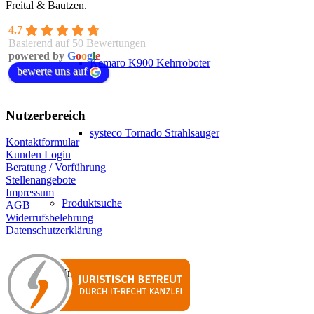
Freital & Bautzen.
4.7
Basierend auf 50 Bewertungen
powered by
G
o
o
g
l
e
Kemaro K900 Kehrroboter
bewerte uns auf
Nutzerbereich
systeco Tornado Strahlsauger
Kontaktformular
Kunden Login
Beratung / Vorführung
Stellenangebote
Impressum
Produktsuche
AGB
Widerrufsbelehrung
Datenschutzerklärung
Über Uns