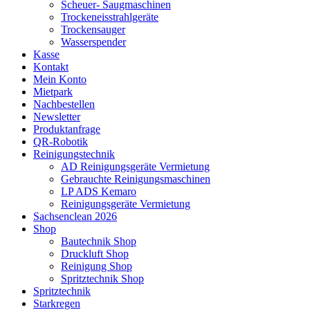
Scheuer- Saugmaschinen
Trockeneisstrahlgeräte
Trockensauger
Wasserspender
Kasse
Kontakt
Mein Konto
Mietpark
Nachbestellen
Newsletter
Produktanfrage
QR-Robotik
Reinigungstechnik
AD Reinigungsgeräte Vermietung
Gebrauchte Reinigungsmaschinen
LP ADS Kemaro
Reinigungsgeräte Vermietung
Sachsenclean 2026
Shop
Bautechnik Shop
Druckluft Shop
Reinigung Shop
Spritztechnik Shop
Spritztechnik
Starkregen