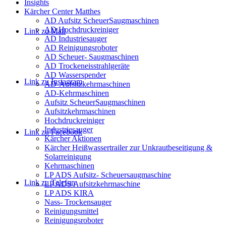
Insights
Kärcher Center Matthes
AD Aufsitz ScheuerSaugmaschinen
AD Hochdruckreiniger
Link zu Mail
AD Industriesauger
AD Reinigungsroboter
AD Scheuer- Saugmaschinen
AD Trockeneisstrahlgeräte
AD Wasserspender
Link zu Instagram
AD-Aufsitzkehrmaschinen
AD-Kehrmaschinen
Aufsitz ScheuerSaugmaschinen
Aufsitzkehrmaschinen
Hochdruckreiniger
Industriesauger
Link zu Facebook
Kärcher Aktionen
Kärcher Heißwassertrailer zur Unkrautbeseitigung &
Solarreinigung
Kehrmaschinen
LP ADS Aufsitz- Scheuersaugmaschine
Link zu Telefon
LP ADS Aufsitzkehrmaschine
LP ADS KIRA
Nass- Trockensauger
Reinigungsmittel
Reinigungsroboter