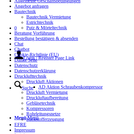
Allgemeine Geschäftsbedingungen
Angebot anfragen
Bautechnik
Bautechnik Vermietung
Estrichtechnik
Putz & Mörteltechnik
0
Beratung Vorführung
Bestellung bestätigen & absenden
Chat
Chatbot
Cookie-Richtlinie (EU)
Login / Register Page Link
Danke Seite
Datenschutz
Datenschutzerklärung
Drucklufttechnik
Druckluft Aktionen
AD Aktion Schraubenkompressor
Suche
Druckluft Vermietung
Druckluftaufbereitung
Gebläsetechnik
Kompressoren
Rohrleitungsnetze
Menü
Menü
Stickstofferzeugung
EFRE
Impressum