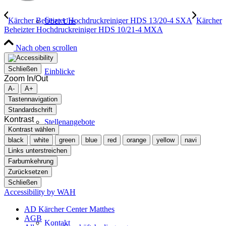
Kärcher Beheizter Hochdruckreiniger HDS 13/20-4 SXA
Kärcher
Über Uns
Beheizter Hochdruckreiniger HDS 10/21-4 MXA
Nach oben scrollen
Schließen
Einblicke
Zoom In/Out
A-
A+
Tastennavigation
Standardschrift
Kontrast
Stellenangebote
Kontrast wählen
black
white
green
blue
red
orange
yellow
navi
Links unterstreichen
Farbumkehrung
Kontakt
Zurücksetzen
Schließen
Accessibility by WAH
AD Kärcher Center Matthes
AGB
Kontakt