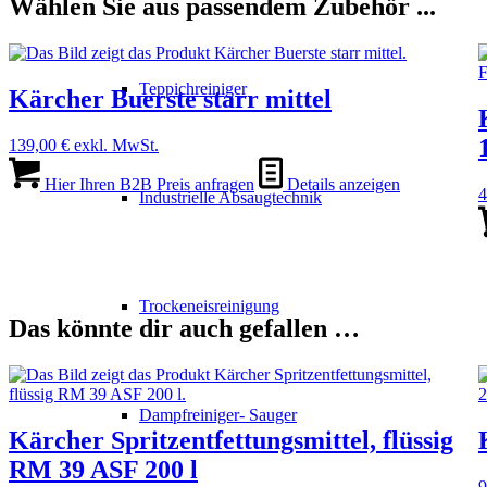
Wählen Sie aus passendem Zubehör ...
Teppichreiniger
Kärcher Buerste starr mittel
139,00
€
exkl. MwSt.
Hier Ihren B2B Preis anfragen
Details anzeigen
4
Industrielle Absaugtechnik
Trockeneisreinigung
Das könnte dir auch gefallen …
Dampfreiniger- Sauger
Kärcher Spritzentfettungsmittel, flüssig
RM 39 ASF 200 l
9