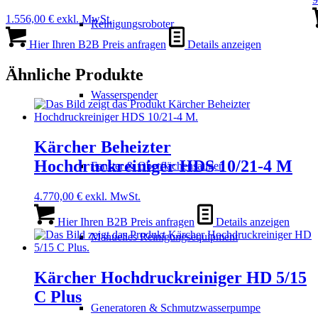
1.556,00
€
exkl. MwSt.
Reinigungsroboter
Hier Ihren B2B Preis anfragen
Details anzeigen
Ähnliche Produkte
Wasserspender
Kärcher Beheizter
Hochdruckreiniger HDS 10/21-4 M
Fenster & Oberflächensauger
4.770,00
€
exkl. MwSt.
Hier Ihren B2B Preis anfragen
Details anzeigen
Manuelles Reinigungsequipment
Kärcher Hochdruckreiniger HD 5/15
C Plus
Generatoren & Schmutzwasserpumpe