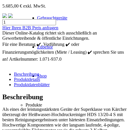
5.685,00
€
exkl. MwSt.
Gebrauchtgeräte
Kärcher
Beheizter
Hier Ihren B2B Preis anfragen
Hochdruckreiniger
Dieser Online-Katalog richtet sich ausschließlich an
HDS
Gewerbetreibende & öffentliche Einrichtungen.
13/20-
Für eine Beratung ✔️, Vorführung ✔️ oder
Zubehör
4
Finanzierungsmöglichkeiten (Miete / Leasing) ✔️ sprechen Sie uns
S
Menge
an!
Artikelnummer:
1.071-937.0
Beschreibung
Shop
Produktdetails
Produktdatenblätter
Beschreibung
Produkte
Als eines der leistungsstärksten Geräte der Superklasse von Kärcher
überzeugt der Heißwasser-Hochdruckreiniger HDS 13/20-4 S mit
besten Reinigungsergebnissen unter härtesten Einsatzbedingungen.
Hochwertige Komponenten wie der langsam laufende, 4-polige,