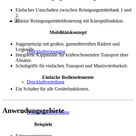
Einfaches Umschalten zwischen Reinigungsmitteltank 1 und
2.
Präzise Reinigungsmitteldosierung mit Klarspülfunktion.
Mobilitätskonzept
Joggerprinzip mit großen, gummibereiften Rädern und
Lenkrolle.
Drucklufterzeugung
Integrierte Kippmulde für kräfteschonenden Transport über
Absätze.
Schubgriffe für einfachen Transport und Manövrierbarkeit.
Einfache Bedienelemente
Druckluftverteilung
Ein Schalter für alle Gerätefunktionen.
Anwendungsgebiete
Druckluftaufbereitung
Beispiele
Fahrzeugreinigung