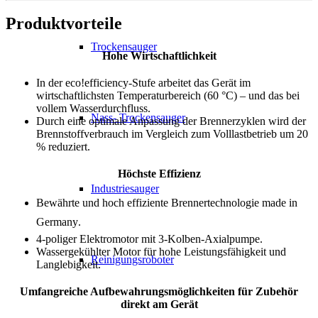
Produktvorteile
Trockensauger
Hohe Wirtschaftlichkeit
In der eco!efficiency-Stufe arbeitet das Gerät im
wirtschaftlichsten Temperaturbereich (60 °C) – und das bei
vollem Wasserdurchfluss.
Nass- Trockensauger
Durch eine optimale Anpassung der Brennerzyklen wird der
Brennstoffverbrauch im Vergleich zum Volllastbetrieb um 20
% reduziert.
Höchste Effizienz
Industriesauger
Bewährte und hoch effiziente Brennertechnologie made in
Germany.
4-poliger Elektromotor mit 3-Kolben-Axialpumpe.
Wassergekühlter Motor für hohe Leistungsfähigkeit und
Reinigungsroboter
Langlebigkeit.
Umfangreiche Aufbewahrungsmöglichkeiten für Zubehör
direkt am Gerät