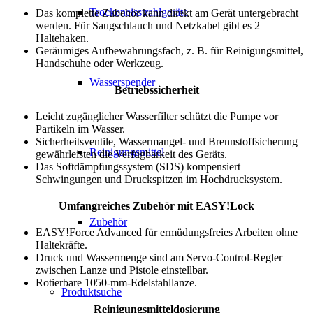
Trockeneisstrahlgeräte
Das komplette Zubehör kann direkt am Gerät untergebracht
werden. Für Saugschlauch und Netzkabel gibt es 2
Haltehaken.
Geräumiges Aufbewahrungsfach, z. B. für Reinigungsmittel,
Handschuhe oder Werkzeug.
Wasserspender
Betriebssicherheit
Leicht zugänglicher Wasserfilter schützt die Pumpe vor
Partikeln im Wasser.
Sicherheitsventile, Wassermangel- und Brennstoffsicherung
Reinigungsmittel
gewährleisten die Verfügbarkeit des Geräts.
Das Softdämpfungssystem (SDS) kompensiert
Schwingungen und Druckspitzen im Hochdrucksystem.
Umfangreiches Zubehör mit EASY!Lock
Zubehör
EASY!Force Advanced für ermüdungsfreies Arbeiten ohne
Haltekräfte.
Druck und Wassermenge sind am Servo-Control-Regler
zwischen Lanze und Pistole einstellbar.
Rotierbare 1050-mm-Edelstahllanze.
Produktsuche
Reinigungsmitteldosierung