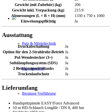
Gewicht (mit Zubehör) (kg)
206
Gewicht inkl. Verpackung (kg)
215.9
Abmessungen (L × B × H) (mm)
1330 x 750 x 1060
Einweisungspflichtig
Ja
Ausstattung
Putz & Mörteltechnik
Druckabschaltung
Ja
Option für den 2-Strahlrohr-Betrieb
Ja
Pol-Wendestecker (3~)
Ja
Softdämpfungssystem (SDS)
Ja
2 Reinigungsmitteltanks
Ja
Estrichtechnik
Trockenlaufschutz
Ja
Lieferumfang
Beratung Vorführung
Handspritzpistole EASY!Force Advanced
10 m HD-Schlauch Longlife / DN 8, 400 bar