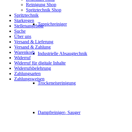
Reinigung Shop
Spritztechnik Shop
Spritztechnik
Starkregen
Teppichreiniger
Stellenangebote
Suche
Über uns
Versand & Lieferung
Versand & Zahlung
Warenkorb
Industrielle Absaugtechnik
Widerruf
Widerruf für digitale Inhalte
Widerrufsbelehrung
Zahlungsarten
Zahlungsweisen
Trockeneisreinigung
Dampfreiniger- Sauger