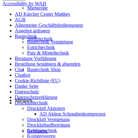
Accessibility by WAH
Mietgeräte
AD Kärcher Center Matthes
AGB
Allgemeine Geschäftsbedingungen
Angebot anfragen
Bautechnik
Spritztechnik
Bautechnik Vermietung
Estrichtechnik
Putz & Mörteltechnik
Beratung Vorführung
Bestellung bestätigen & absenden
Chat
Bautechnik Shop
Chatbot
Cookie-Richtlinie (EU)
Danke Seite
Datenschutz
Datenschutzerklärung
Mietpark
Drucklufttechnik
Druckluft Aktionen
AD Aktion Schraubenkompressor
Druckluft Vermietung
Druckluftaufbereitung
Gebläsetechnik
Reinigung
Kompressoren