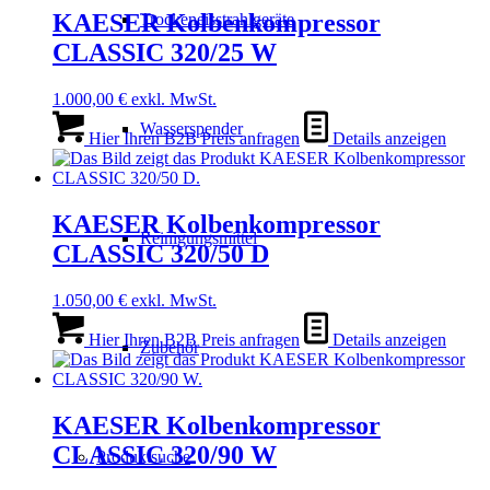
KAESER Kolbenkompressor
Trockeneisstrahlgeräte
CLASSIC 320/25 W
1.000,00
€
exkl. MwSt.
Wasserspender
Hier Ihren B2B Preis anfragen
Details anzeigen
KAESER Kolbenkompressor
Reinigungsmittel
CLASSIC 320/50 D
1.050,00
€
exkl. MwSt.
Hier Ihren B2B Preis anfragen
Details anzeigen
Zubehör
KAESER Kolbenkompressor
CLASSIC 320/90 W
Produktsuche