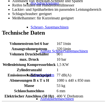
Ausblasen von Werkstatt-Schmutz und Spänen
Hochdruckreiniger
Reifen befüllen mit Handreifenfüllmesser
Lackier- und Sprüharbeiten im passenden Leistungsbereich
Schlagschrauber: geeignet
Meißelhammer: für Kurzeinsatz geeignet
Scheuer- Saugmaschinen
Technische Daten
Volumenstrom bei 6 bar
167 l/min
Ansaugvolumenstrom
320 l/min
Aufsitz ScheuerSaugmaschinen
Volumen Druckbehälter
90 l
max. Druck
10 bar
Wellenleistung Kompressorblock
1,5 KW
Zylinderanzahl
1
Kehrmaschinen
Emissionsschalldruckpegel
77 dB(A)
Abmessungen B x T x H
1080 x 440 x 850 mm
Masse
53 kg
Schlauchanschluss
6 mm
Elektrischer Anschluss (50 Hz)
400 V Drehstrom
Aufsitzkehrmaschinen