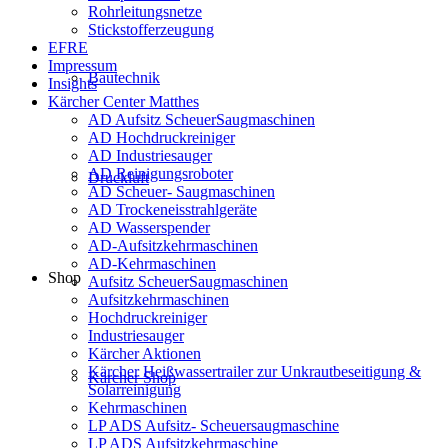
Rohrleitungsnetze
Stickstofferzeugung
EFRE
Impressum
Bautechnik
Insights
Kärcher Center Matthes
AD Aufsitz ScheuerSaugmaschinen
AD Hochdruckreiniger
AD Industriesauger
AD Reinigungsroboter
Druckluft
AD Scheuer- Saugmaschinen
AD Trockeneisstrahlgeräte
AD Wasserspender
AD-Aufsitzkehrmaschinen
AD-Kehrmaschinen
Shop
Aufsitz ScheuerSaugmaschinen
Aufsitzkehrmaschinen
Hochdruckreiniger
Industriesauger
Kärcher Aktionen
Kärcher Heißwassertrailer zur Unkrautbeseitigung &
Kärcher Shop
Solarreinigung
Kehrmaschinen
LP ADS Aufsitz- Scheuersaugmaschine
LP ADS Aufsitzkehrmaschine