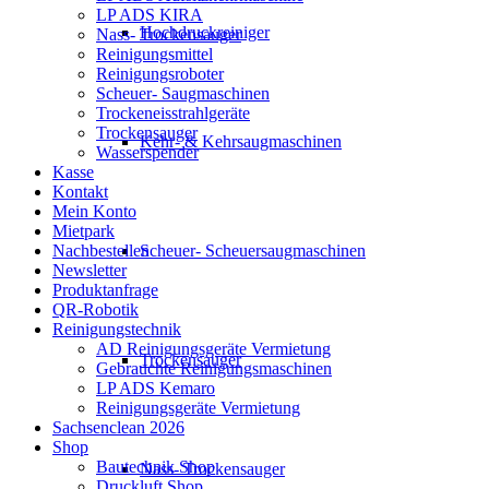
LP ADS KIRA
Hochdruckreiniger
Nass- Trockensauger
Reinigungsmittel
Reinigungsroboter
Scheuer- Saugmaschinen
Trockeneisstrahlgeräte
Trockensauger
Kehr- & Kehrsaugmaschinen
Wasserspender
Kasse
Kontakt
Mein Konto
Mietpark
Nachbestellen
Scheuer- Scheuersaugmaschinen
Newsletter
Produktanfrage
QR-Robotik
Reinigungstechnik
AD Reinigungsgeräte Vermietung
Trockensauger
Gebrauchte Reinigungsmaschinen
LP ADS Kemaro
Reinigungsgeräte Vermietung
Sachsenclean 2026
Shop
Bautechnik Shop
Nass- Trockensauger
Druckluft Shop