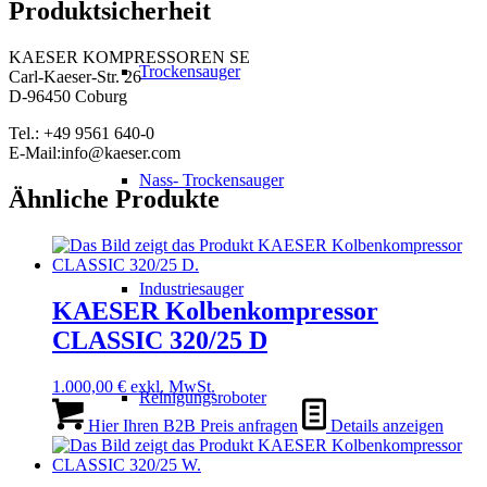
Produktsicherheit
KAESER KOMPRESSOREN SE
Trockensauger
Carl-Kaeser-Str. 26
D-96450 Coburg
Tel.: +49 9561 640-0
E-Mail:info@kaeser.com
Nass- Trockensauger
Ähnliche Produkte
Industriesauger
KAESER Kolbenkompressor
CLASSIC 320/25 D
1.000,00
€
exkl. MwSt.
Reinigungsroboter
Hier Ihren B2B Preis anfragen
Details anzeigen