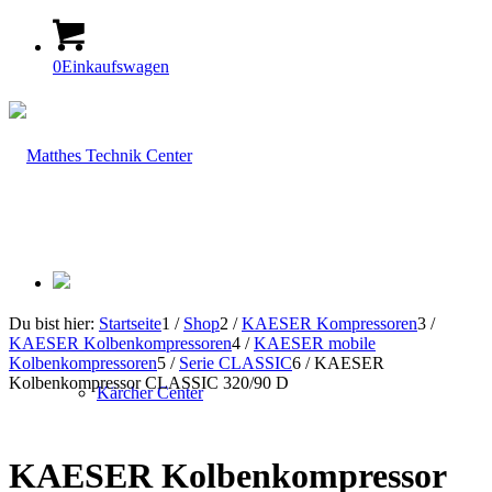
0
Einkaufswagen
Du bist hier:
Startseite
1
/
Shop
2
/
KAESER Kompressoren
3
/
KAESER Kolbenkompressoren
4
/
KAESER mobile
Kolbenkompressoren
5
/
Serie CLASSIC
6
/
KAESER
Kolbenkompressor CLASSIC 320/90 D
Kärcher Center
KAESER Kolbenkompressor