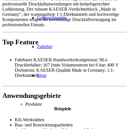
professionelle Druckluftanwendungen mit bedarfsgerechter
Luftleistung. Der robuste KAESER-Verdichterblock „Made in
Germany“, der wartungsfreie 1:1-Direktantrieb und hochwertige
Gebrauchtgeräte
Komponenten sorgen für zuverlässige Druckluftversorgung im
professionellen Einsatz.
Top Feature
Zubehör
Fahrbarer KAESER-Handwerkerkompressor; 90-l-
Druckbehälter; 167 l/min Volumenstrom bei 6 bar; 400 V
Drehstrom; KAESER-Qualität Made in Germany; 1:1-
Direktantrieb
Shop
Anwendungsgebiete
Produkte
Beispiele
Kfz-Werkstätten
Bau- und Renovierungsarbeiten