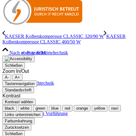
KAESER Kolbenkompressor CLASSIC 320/90 W
KAESER
Kolbenkompressor CLASSIC 460/50 W
Nach oben scrollen
Putz & Mörteltechnik
Schließen
Zoom In/Out
A-
A+
Estrichtechnik
Tastennavigation
Standardschrift
Kontrast
Kontrast wählen
black
white
green
blue
red
orange
yellow
navi
Beratung Vorführung
Links unterstreichen
Farbumkehrung
Zurücksetzen
Schließen