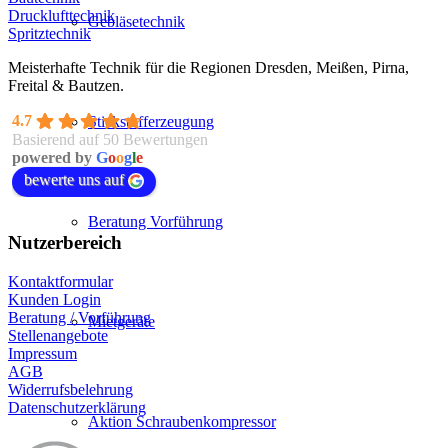
Drucklufttechnik
Gebläsetechnik
Spritztechnik
Meisterhafte Technik für die Regionen Dresden, Meißen, Pirna,
Freital & Bautzen.
4.7
Stickstofferzeugung
Basierend auf 50 Bewertungen
powered by
G
o
o
g
l
e
bewerte uns auf
Beratung Vorführung
Nutzerbereich
Kontaktformular
Kunden Login
Beratung / Vorführung
Mietgeräte
Stellenangebote
Impressum
AGB
Widerrufsbelehrung
Datenschutzerklärung
Aktion Schraubenkompressor