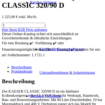
Kärcher Aktionen
CLASSIC 320/90 D
1.325,00
€
exkl. MwSt.
KAESER
Mietgeräte
Kolbenkompressor
Hier Ihren B2B Preis anfragen
CLASSIC
Dieser Online-Katalog richtet sich ausschließlich an
320/90
Gewerbetreibende & öffentliche Einrichtungen.
D
Für eine Beratung ✔️, Vorführung ✔️ oder
Menge
Kärcher Heißwassertrailer zur
Finanzierungsmöglichkeiten (Miete / Leasing) ✔️ sprechen Sie uns
an!
Artikelnummer:
1.1721.1
Beschreibung
Produktdetails
Unkrautbeseitigung & Solarreinigung
Beschreibung
Der KAESER CLASSIC 320/90 D ist ein fahrbarer
Kolbenkompressor der CLASSIC-Serie für Werkstatt, Handwerk,
Beratung Vorführung
Bau- und Renovierungsarbeiten. Mit 90-Liter-Druckbehälter, 10 bar
Maximaldruck und 400 V Drehstrom eignet sich das Modell für