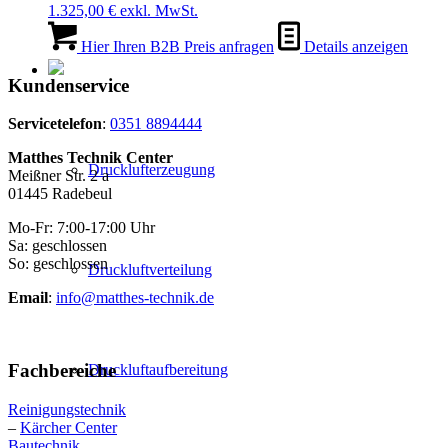
1.325,00
€
exkl. MwSt.
Hier Ihren B2B Preis anfragen
Details anzeigen
Kundenservice
Servicetelefon
:
0351 8894444
Matthes Technik Center
Drucklufterzeugung
Meißner Str. 2 a
01445 Radebeul
Mo-Fr: 7:00-17:00 Uhr
Sa: geschlossen
So: geschlossen
Druckluftverteilung
Email
:
info@matthes-technik.de
Fachbereiche
Druckluftaufbereitung
Reinigungstechnik
–
Kärcher Center
Bautechnik