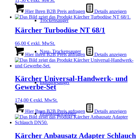
11,50
€
exkl. MwSt.
Hier Ihren B2B Preis anfragen
Details anzeigen
Trockensauger
Kärcher Turbodüse NT 68/1
66,00
€
exkl. MwSt.
Nass- Trockensauger
Hier Ihren B2B Preis anfragen
Details anzeigen
Kärcher Universal-Handwerk- und
Industriesauger
Gewerbe-Set
174,00
€
exkl. MwSt.
Hier Ihren B2B Preis anfragen
Details anzeigen
Reinigungsroboter
Kärcher Anbausatz Adapter Schlauch