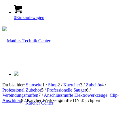
0
Einkaufswagen
Du bist hier:
Startseite
1
/
Shop
2
/
Kaercher
3
/
Zubehör
4
/
Professional Zubehör
5
/
Professionelle Sauger
6
/
Verbindungsmuffen
7
/
Anschlussmuffe Elektrowerkzeuge, Clip-
Anschluss
8
/
Kärcher Werkzeugmuffe DN 35, clipbar
Kärcher Center