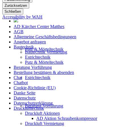
Zurücksetzen
Schließen
Accessibility by WAH
AD Kärcher Center Matthes
AGB
Allgemeine Geschäftsbedingungen
Angebot anfragen
Bautechnik
Putz & Mörteltechnik
Bautechnik Vermietung
Estrichtechnik
Putz & Mörteltechnik
Beratung Vorführung
Bestellung bestätigen & absenden
Chat
Estrichtechnik
Chatbot
Cookie-Richtlinie (EU)
Danke Seite
Datenschutz
Datenschutzerklärung
Beratung Vorführung
Drucklufttechnik
Druckluft Aktionen
AD Aktion Schraubenkompressor
Druckluft Vermietung