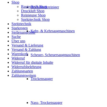
Shop
Bautechnik Shop
Hochdruckreiniger
Druckluft Shop
Reinigung Shop
Spritztechnik Shop
Spritztechnik
Starkregen
Kehr- & Kehrsaugmaschinen
Stellenangebote
Suche
Über uns
Versand & Lieferung
Versand & Zahlung
Warenkorb
Scheuer- Scheuersaugmaschinen
Widerruf
Widerruf für digitale Inhalte
Widerrufsbelehrung
Zahlungsarten
Zahlungsweisen
Trockensauger
Nass- Trockensauger