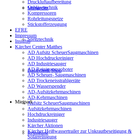
Druckluftaufbereitung
Gebläsetechnik
Mietgeräte
Kompressoren
Rohrleitungsnetze
Stickstofferzeugung
EFRE
Impressum
Spritztechnik
Insights
Kärcher Center Matthes
AD Aufsitz ScheuerSaugmaschinen
AD Hochdruckreiniger
AD Industriesauger
AD Reinigungsroboter
Bautechnik Shop
AD Scheuer- Saugmaschinen
AD Trockeneisstrahlgeräte
AD Wasserspender
AD-Aufsitzkehrmaschinen
AD-Kehrmaschinen
Mietpark
Aufsitz ScheuerSaugmaschinen
Aufsitzkehrmaschinen
Hochdruckreiniger
Industriesauger
Kärcher Aktionen
Kärcher Heißwassertrailer zur Unkrautbeseitigung &
Reinigung
Solarreinigung