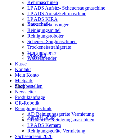
Kehrmaschinen
LP ADS Aufsitz- Scheuersaugmaschine
LP ADS Aufsitzkehrmaschine
LP ADS KIRA
Bautechnik
Nass- Trockensauger
Reinigungsmittel
Reinigungsroboter
Scheuer- Saugmaschinen
Trockeneisstrahlgeräte
Trockensauger
Druckluft
Wasserspender
Kasse
Kontakt
Mein Konto
Mietpark
Nachbestellen
Shop
Newsletter
Produktanfrage
QR-Robotik
Reinigungstechnik
AD Reinigungsgeräte Vermietung
Kärcher Shop
Gebrauchte Reinigungsmaschinen
LP ADS Kemaro
Reinigungsgeräte Vermietung
Sachsenclean 2026