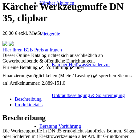
Kärcher Aktionen
Kärcher Werkzeugmuffe DN
35, clipbar
26,00
€
exkl. MwSt.
Mietgeräte
Kärcher
Hier Ihren B2B Preis anfragen
Werkzeugmuffe
Dieser Online-Katalog richtet sich ausschließlich an
DN
Gewerbetreibende & öffentliche Einrichtungen.
Kärcher Heißwassertrailer zur
35,
Für eine Beratung ✔️, Vorführung ✔️ oder
clipbar
Finanzierungsmöglichkeiten (Miete / Leasing) ✔️ sprechen Sie uns
Menge
an!
Artikelnummer:
2.889-151.0
Unkrautbeseitigung & Solarreinigung
Beschreibung
Produktdetails
Beschreibung
Beratung Vorführung
Die Werkzeugmuffe in DN 35 ermöglicht staubfreies Bohren, Sägen
oder Schleifen mit Elektrowerkzeugen aller Art. Ihr Grundkörper