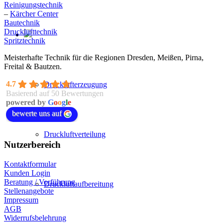
Reinigungstechnik
–
Kärcher Center
Bautechnik
Drucklufttechnik
Spritztechnik
Meisterhafte Technik für die Regionen Dresden, Meißen, Pirna,
Freital & Bautzen.
4.7
Drucklufterzeugung
Basierend auf 50 Bewertungen
powered by
G
o
o
g
l
e
bewerte uns auf
Druckluftverteilung
Nutzerbereich
Kontaktformular
Kunden Login
Beratung / Vorführung
Druckluftaufbereitung
Stellenangebote
Impressum
AGB
Widerrufsbelehrung