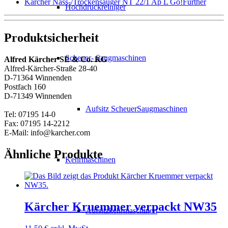
Kärcher Nass-/Trockensauger NT 22/1 Ap L Go!Further
Hochdruckreiniger
Produktsicherheit
Scheuer- Saugmaschinen
Alfred Kärcher SE & Co. KG
Alfred-Kärcher-Straße 28-40
D-71364 Winnenden
Postfach 160
D-71349 Winnenden
Aufsitz ScheuerSaugmaschinen
Tel: 07195 14-0
Fax: 07195 14-2212
E-Mail: info@karcher.com
Ähnliche Produkte
Kehrmaschinen
Kärcher Kruemmer verpackt NW35
Aufsitzkehrmaschinen