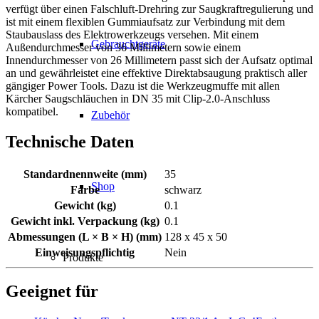
verfügt über einen Falschluft-Drehring zur Saugkraftregulierung und
ist mit einem flexiblen Gummiaufsatz zur Verbindung mit dem
Staubauslass des Elektrowerkzeugs versehen. Mit einem
Gebrauchtgeräte
Außendurchmesser von 36 Millimetern sowie einem
Innendurchmesser von 26 Millimetern passt sich der Aufsatz optimal
an und gewährleistet eine effektive Direktabsaugung praktisch aller
gängiger Power Tools. Dazu ist die Werkzeugmuffe mit allen
Kärcher Saugschläuchen in DN 35 mit Clip-2.0-Anschluss
kompatibel.
Zubehör
Technische Daten
Standardnennweite (mm)
35
Shop
Farbe
schwarz
Gewicht (kg)
0.1
Gewicht inkl. Verpackung (kg)
0.1
Abmessungen (L × B × H) (mm)
128 x 45 x 50
Einweisungspflichtig
Nein
Produkte
Geeignet für