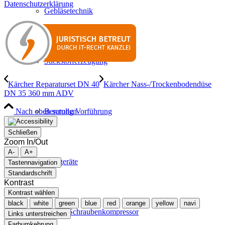
Datenschutzerklärung
Gebläsetechnik
Stickstofferzeugung
Kärcher Reparaturset DN 40
Kärcher Nass-/Trockenbodendüse
DN 35 360 mm ADV
Nach oben scrollen
Beratung Vorführung
Schließen
Zoom In/Out
A-
A+
Mietgeräte
Tastennavigation
Standardschrift
Kontrast
Kontrast wählen
black
white
green
blue
red
orange
yellow
navi
Aktion Schraubenkompressor
Links unterstreichen
Farbumkehrung