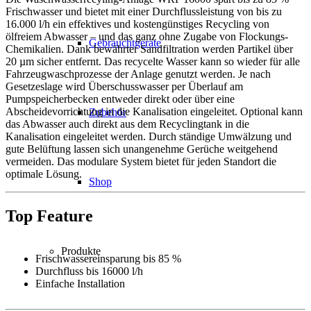
Frischwasser und bietet mit einer Durchflussleistung von bis zu
16.000 l/h ein effektives und kostengünstiges Recycling von
ölfreiem Abwasser – und das ganz ohne Zugabe von Flockungs-
Gebrauchtgeräte
Chemikalien. Dank bewährter Sandfiltration werden Partikel über
20 µm sicher entfernt. Das recycelte Wasser kann so wieder für alle
Fahrzeugwaschprozesse der Anlage genutzt werden. Je nach
Gesetzeslage wird Überschusswasser per Überlauf am
Pumpspeicherbecken entweder direkt oder über eine
Abscheidevorrichtung in die Kanalisation eingeleitet. Optional kann
Zubehör
das Abwasser auch direkt aus dem Recyclingtank in die
Kanalisation eingeleitet werden. Durch ständige Umwälzung und
gute Belüftung lassen sich unangenehme Gerüche weitgehend
vermeiden. Das modulare System bietet für jeden Standort die
optimale Lösung.
Shop
Top Feature
Produkte
Frischwassereinsparung bis 85 %
Durchfluss bis 16000 l/h
Einfache Installation