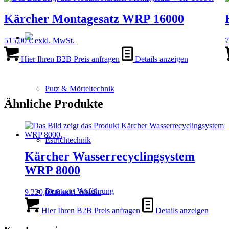
Kärcher Montagesatz WRP 16000
515,00
€
exkl. MwSt.
7
Hier Ihren B2B Preis anfragen
Details anzeigen
Putz & Mörteltechnik
Ähnliche Produkte
Estrichtechnik
Kärcher Wasserrecyclingsystem
WRP 8000
Beratung Vorführung
9.220,00
€
exkl. MwSt.
Hier Ihren B2B Preis anfragen
Details anzeigen