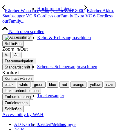
Hochdruckreiniger
Kärcher Wasserrecyclingsystem WRP 8000
Kärcher Akku-
Staubsauger VC 6 Cordless ourFamily Extra VC 6 Cordless
ourFamily...
Nach oben scrollen
Kehr- & Kehrsaugmaschinen
Schließen
Zoom In/Out
A-
A+
Tastennavigation
Scheuer- Scheuersaugmaschinen
Standardschrift
Kontrast
Kontrast wählen
black
white
green
blue
red
orange
yellow
navi
Links unterstreichen
Trockensauger
Farbumkehrung
Zurücksetzen
Schließen
Accessibility by WAH
AD Kärcher Center Matthes
Nass- Trockensauger
AGB