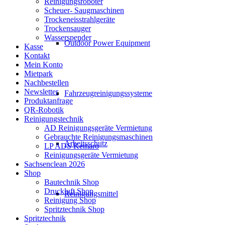
Reinigungsroboter
Scheuer- Saugmaschinen
Trockeneisstrahlgeräte
Trockensauger
Wasserspender
Outdoor Power Equipment
Kasse
Kontakt
Mein Konto
Mietpark
Nachbestellen
Newsletter
Fahrzeugreinigungssysteme
Produktanfrage
QR-Robotik
Reinigungstechnik
AD Reinigungsgeräte Vermietung
Gebrauchte Reinigungsmaschinen
Arbeitsschutz
LP ADS Kemaro
Reinigungsgeräte Vermietung
Sachsenclean 2026
Shop
Bautechnik Shop
Druckluft Shop
Reinigungsmittel
Reinigung Shop
Spritztechnik Shop
Spritztechnik