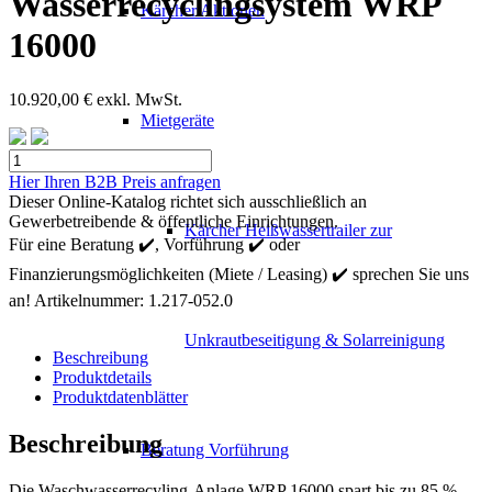
Wasserrecyclingsystem WRP
Kärcher Aktionen
16000
10.920,00
€
exkl. MwSt.
Mietgeräte
Kärcher
Wasserrecyclingsystem
Hier Ihren B2B Preis anfragen
WRP
Dieser Online-Katalog richtet sich ausschließlich an
16000
Gewerbetreibende & öffentliche Einrichtungen.
Kärcher Heißwassertrailer zur
Menge
Für eine Beratung ✔️, Vorführung ✔️ oder
Finanzierungsmöglichkeiten (Miete / Leasing) ✔️ sprechen Sie uns
an!
Artikelnummer:
1.217-052.0
Unkrautbeseitigung & Solarreinigung
Beschreibung
Produktdetails
Produktdatenblätter
Beschreibung
Beratung Vorführung
Die Waschwasserrecyling-Anlage WRP 16000 spart bis zu 85 %