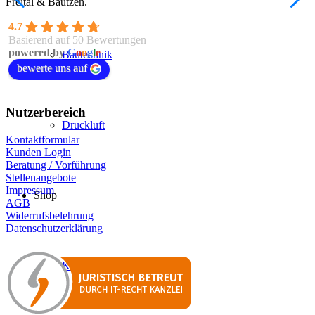
Freital & Bautzen.
4.7
Basierend auf 50 Bewertungen
powered by
G
o
o
g
l
e
Bautechnik
bewerte uns auf
Nutzerbereich
Druckluft
Kontaktformular
Kunden Login
Beratung / Vorführung
Stellenangebote
Impressum
Shop
AGB
Widerrufsbelehrung
Datenschutzerklärung
Kärcher Shop