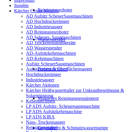
Impressum
Insights
Reinigungsroboter
Kärcher Center Matthes
AD Aufsitz ScheuerSaugmaschinen
AD Hochdruckreiniger
AD Industriesauger
AD Reinigungsroboter
AD Scheuer- Saugmaschinen
Wasserspender
AD Trockeneisstrahlgeräte
AD Wasserspender
AD-Aufsitzkehrmaschinen
AD-Kehrmaschinen
Aufsitz ScheuerSaugmaschinen
Fenster & Oberflächensauger
Aufsitzkehrmaschinen
Hochdruckreiniger
Industriesauger
Kärcher Aktionen
Kärcher Heißwassertrailer zur Unkrautbeseitigung &
Solarreinigung
Manuelles Reinigungsequipment
Kehrmaschinen
LP ADS Aufsitz- Scheuersaugmaschine
LP ADS Aufsitzkehrmaschine
LP ADS KIRA
Nass- Trockensauger
Reinigungsmittel
Generatoren & Schmutzwasserpumpe