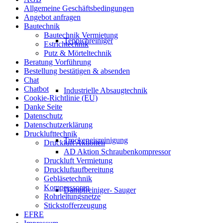
Allgemeine Geschäftsbedingungen
Angebot anfragen
Bautechnik
Bautechnik Vermietung
Teppichreiniger
Estrichtechnik
Putz & Mörteltechnik
Beratung Vorführung
Bestellung bestätigen & absenden
Chat
Chatbot
Industrielle Absaugtechnik
Cookie-Richtlinie (EU)
Danke Seite
Datenschutz
Datenschutzerklärung
Drucklufttechnik
Trockeneisreinigung
Druckluft Aktionen
AD Aktion Schraubenkompressor
Druckluft Vermietung
Druckluftaufbereitung
Gebläsetechnik
Kompressoren
Dampfreiniger- Sauger
Rohrleitungsnetze
Stickstofferzeugung
EFRE