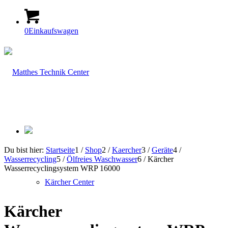
0
Einkaufswagen
Du bist hier:
Startseite
1
/
Shop
2
/
Kaercher
3
/
Geräte
4
/
Wasserrecycling
5
/
Ölfreies Waschwasser
6
/
Kärcher
Wasserrecyclingsystem WRP 16000
Kärcher Center
Kärcher