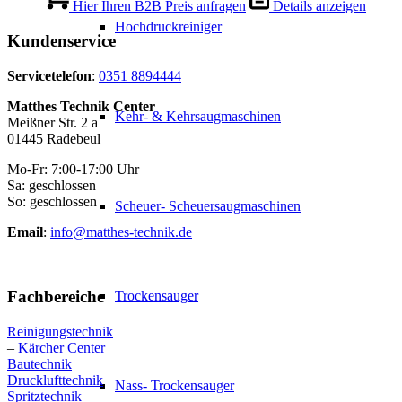
Hier Ihren B2B Preis anfragen
Details anzeigen
Hochdruckreiniger
Kundenservice
Servicetelefon
:
0351 8894444
Matthes Technik Center
Kehr- & Kehrsaugmaschinen
Meißner Str. 2 a
01445 Radebeul
Mo-Fr: 7:00-17:00 Uhr
Sa: geschlossen
So: geschlossen
Scheuer- Scheuersaugmaschinen
Email
:
info@matthes-technik.de
Fachbereiche
Trockensauger
Reinigungstechnik
–
Kärcher Center
Bautechnik
Drucklufttechnik
Nass- Trockensauger
Spritztechnik