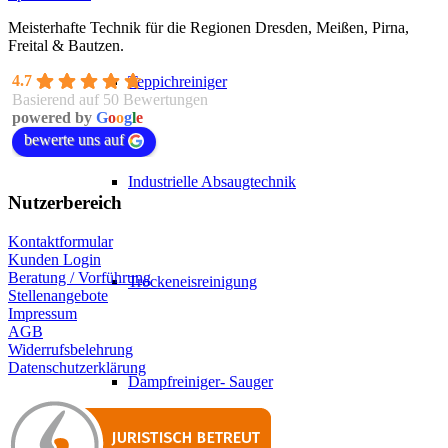
Meisterhafte Technik für die Regionen Dresden, Meißen, Pirna,
Freital & Bautzen.
4.7
Teppichreiniger
Basierend auf 50 Bewertungen
powered by
G
o
o
g
l
e
bewerte uns auf
Industrielle Absaugtechnik
Nutzerbereich
Kontaktformular
Kunden Login
Beratung / Vorführung
Trockeneisreinigung
Stellenangebote
Impressum
AGB
Widerrufsbelehrung
Datenschutzerklärung
Dampfreiniger- Sauger