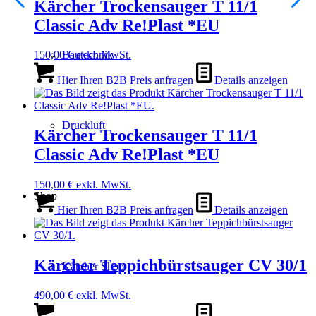
Kärcher Trockensauger T 11/1
Classic Adv Re!Plast *EU
Bautechnik
150,00
€
exkl. MwSt.
Hier Ihren B2B Preis anfragen
Details anzeigen
Druckluft
Kärcher Trockensauger T 11/1
Classic Adv Re!Plast *EU
150,00
€
exkl. MwSt.
Shop
Hier Ihren B2B Preis anfragen
Details anzeigen
Kärcher Teppichbürstsauger CV 30/1
Kärcher Shop
490,00
€
exkl. MwSt.