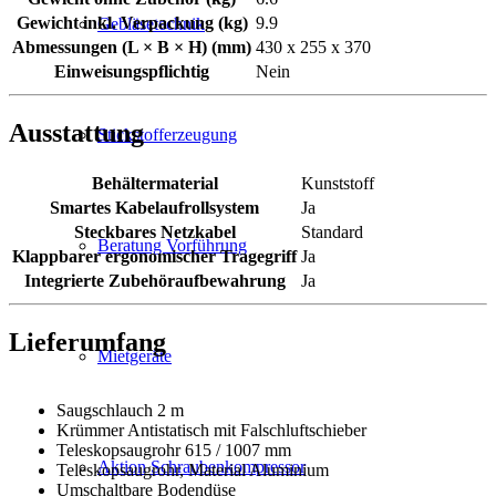
Gewicht inkl. Verpackung (kg)
9.9
Gebläsetechnik
Abmessungen (L × B × H) (mm)
430 x 255 x 370
Einweisungspflichtig
Nein
Ausstattung
Stickstofferzeugung
Behältermaterial
Kunststoff
Smartes Kabelaufrollsystem
Ja
Steckbares Netzkabel
Standard
Beratung Vorführung
Klappbarer ergonomischer Tragegriff
Ja
Integrierte Zubehöraufbewahrung
Ja
Lieferumfang
Mietgeräte
Saugschlauch 2 m
Krümmer Antistatisch mit Falschluftschieber
Teleskopsaugrohr 615 / 1007 mm
Aktion Schraubenkompressor
Teleskopsaugrohr, Material Aluminium
Umschaltbare Bodendüse