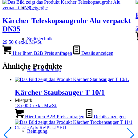
Mietgeräte
Kärcher Teleskopsaugrohr Alu verpackt
DN35
6
Spritztechnik
29,50
€
exkl. MwSt.
Hier Ihren B2B Preis anfragen
Details anzeigen
Ähnliche Produkte
Bautechnik Shop
Kärcher Staubsauger T 10/1
Mietpark
185,00
€
exkl. MwSt.
Hier Ihren B2B Preis anfragen
Details anzeigen
Reinigung