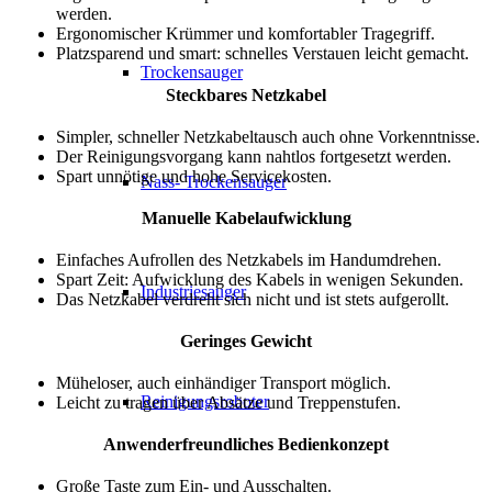
werden.
Ergonomischer Krümmer und komfortabler Tragegriff.
Platzsparend und smart: schnelles Verstauen leicht gemacht.
Trockensauger
Steckbares Netzkabel
Simpler, schneller Netzkabeltausch auch ohne Vorkenntnisse.
Der Reinigungsvorgang kann nahtlos fortgesetzt werden.
Spart unnötige und hohe Servicekosten.
Nass- Trockensauger
Manuelle Kabelaufwicklung
Einfaches Aufrollen des Netzkabels im Handumdrehen.
Spart Zeit: Aufwicklung des Kabels in wenigen Sekunden.
Industriesauger
Das Netzkabel verdreht sich nicht und ist stets aufgerollt.
Geringes Gewicht
Müheloser, auch einhändiger Transport möglich.
Reinigungsroboter
Leicht zu tragen über Absätze und Treppenstufen.
Anwenderfreundliches Bedienkonzept
Große Taste zum Ein- und Ausschalten.