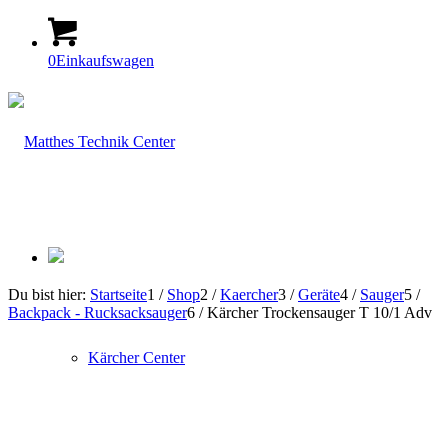
0
Einkaufswagen
Du bist hier:
Startseite
1
/
Shop
2
/
Kaercher
3
/
Geräte
4
/
Sauger
5
/
Backpack - Rucksacksauger
6
/
Kärcher Trockensauger T 10/1 Adv
Kärcher Center