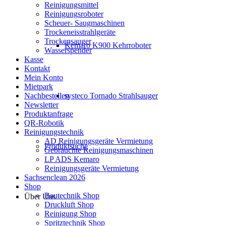
Reinigungsmittel
Reinigungsroboter
Scheuer- Saugmaschinen
Trockeneisstrahlgeräte
Trockensauger
Kemaro K900 Kehrroboter
Wasserspender
Kasse
Kontakt
Mein Konto
Mietpark
Nachbestellen
systeco Tornado Strahlsauger
Newsletter
Produktanfrage
QR-Robotik
Reinigungstechnik
AD Reinigungsgeräte Vermietung
Produktsuche
Gebrauchte Reinigungsmaschinen
LP ADS Kemaro
Reinigungsgeräte Vermietung
Sachsenclean 2026
Shop
Bautechnik Shop
Über Uns
Druckluft Shop
Reinigung Shop
Spritztechnik Shop