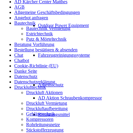
AD Kärcher Center Matthes
AGB
Allgemeine Geschäftsbedingungen
Angebot anfragen
Bautechnik
Outdoor Power Equipment
Bautechnik Vermietung
Estrichtechnik
Putz & Mörteltechnik
Beratung Vorführung
Bestellung bestätigen & absenden
Chat
Fahrzeugreinigungssysteme
Chatbot
Cookie-Richtlinie (EU)
Danke Seite
Datenschutz
Datenschutzerklärung
Arbeitsschutz
Drucklufttechnik
Druckluft Aktionen
AD Aktion Schraubenkompressor
Druckluft Vermietung
Druckluftaufbereitung
Gebläsetechnik
Reinigungsmittel
Kompressoren
Rohrleitungsnetze
Stickstofferzeugung