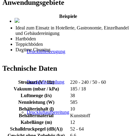
Anwendungsgebiete
Beispiele
Ideal zum Einsatz in Hotellerie, Gastronomie, Einzelhandel
und Gebäudereinigung
Hartböden
Teppichböden
Daytime Cleaning
Drucklufterzeugung
Technische Daten
Druckluftverteilung
Stromart (V / Hz)
220 - 240 / 50 - 60
Vakuum (mbar / kPa)
185 / 18
Luftmenge (l/s)
38
Nennleistung (W)
585
Behälterinhalt (l)
10
Druckluftaufbereitung
Behältermaterial
Kunststoff
Kabellänge (m)
12
Schalldruckpegel (dB(A))
52 - 64
Gewicht ohne Zubehör (kg)
6.6