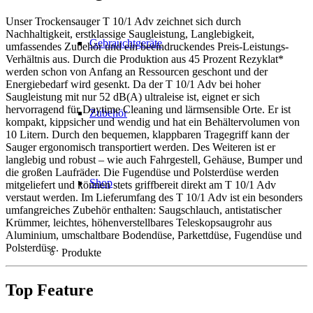
Unser Trockensauger T 10/1 Adv zeichnet sich durch
Nachhaltigkeit, erstklassige Saugleistung, Langlebigkeit,
Gebrauchtgeräte
umfassendes Zubehör und ein beeindruckendes Preis-Leistungs-
Verhältnis aus. Durch die Produktion aus 45 Prozent Rezyklat*
werden schon von Anfang an Ressourcen geschont und der
Energiebedarf wird gesenkt. Da der T 10/1 Adv bei hoher
Saugleistung mit nur 52 dB(A) ultraleise ist, eignet er sich
hervorragend für Daytime Cleaning und lärmsensible Orte. Er ist
Zubehör
kompakt, kippsicher und wendig und hat ein Behältervolumen von
10 Litern. Durch den bequemen, klappbaren Tragegriff kann der
Sauger ergonomisch transportiert werden. Des Weiteren ist er
langlebig und robust – wie auch Fahrgestell, Gehäuse, Bumper und
die großen Laufräder. Die Fugendüse und Polsterdüse werden
Shop
mitgeliefert und können stets griffbereit direkt am T 10/1 Adv
verstaut werden. Im Lieferumfang des T 10/1 Adv ist ein besonders
umfangreiches Zubehör enthalten: Saugschlauch, antistatischer
Krümmer, leichtes, höhenverstellbares Teleskopsaugrohr aus
Aluminium, umschaltbare Bodendüse, Parkettdüse, Fugendüse und
Polsterdüse.
Produkte
Top Feature