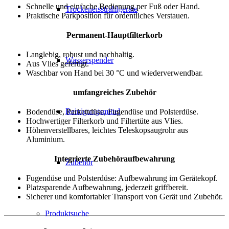
Schnelle und einfache Bedienung per Fuß oder Hand.
Trockeneisstrahlgeräte
Praktische Parkposition für ordentliches Verstauen.
Permanent-Hauptfilterkorb
Langlebig, robust und nachhaltig.
Wasserspender
Aus Vlies gefertigt.
Waschbar von Hand bei 30 °C und wiederverwendbar.
umfangreiches Zubehör
Reinigungsmittel
Bodendüse, Parkettdüse, Fugendüse und Polsterdüse.
Hochwertiger Filterkorb und Filtertüte aus Vlies.
Höhenverstellbares, leichtes Teleskopsaugrohr aus
Aluminium.
Integrierte Zubehöraufbewahrung
Zubehör
Fugendüse und Polsterdüse: Aufbewahrung im Gerätekopf.
Platzsparende Aufbewahrung, jederzeit griffbereit.
Sicherer und komfortabler Transport von Gerät und Zubehör.
Produktsuche