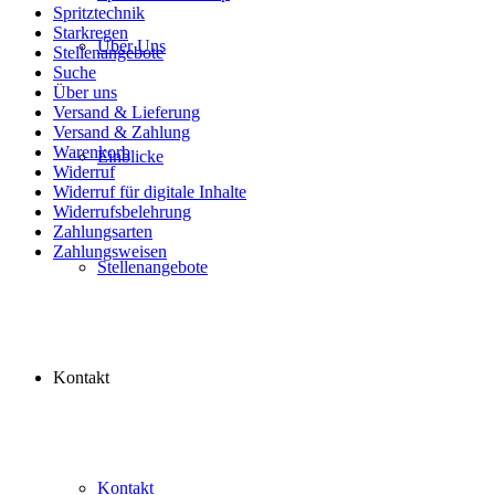
Spritztechnik
Starkregen
Über Uns
Stellenangebote
Suche
Über uns
Versand & Lieferung
Versand & Zahlung
Warenkorb
Einblicke
Widerruf
Widerruf für digitale Inhalte
Widerrufsbelehrung
Zahlungsarten
Zahlungsweisen
Stellenangebote
Kontakt
Kontakt