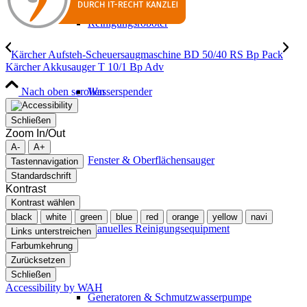
Reinigungsroboter
Kärcher Aufsteh-Scheuersaugmaschine BD 50/40 RS Bp Pack
Kärcher Akkusauger T 10/1 Bp Adv
Nach oben scrollen
Wasserspender
Schließen
Zoom In/Out
A-
A+
Fenster & Oberflächensauger
Tastennavigation
Standardschrift
Kontrast
Kontrast wählen
black
white
green
blue
red
orange
yellow
navi
Manuelles Reinigungsequipment
Links unterstreichen
Farbumkehrung
Zurücksetzen
Schließen
Accessibility by WAH
Generatoren & Schmutzwasserpumpe