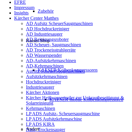
EFRE
Impressum
Zubehör
Insights
Kärcher Center Matthes
AD Aufsitz ScheuerSaugmaschinen
AD Hochdruckreiniger
AD Industriesauger
AD Reinigungsroboter
Kaeser Shop
AD Scheuer- Saugmaschinen
AD Trockeneisstrahlgeräte
AD Wasserspender
AD-Aufsitzkehrmaschinen
AD-Kehrmaschinen
KAESER Kolbenkompressoren
Aufsitz ScheuerSaugmaschinen
Aufsitzkehrmaschinen
Hochdruckreiniger
Industriesauger
Kärcher Aktionen
Kärcher Heißwassertrailer zur Unkrautbeseitigung &
KAESER mobile Kolbenkompressoren
Solarreinigung
Kehrmaschinen
LP ADS Aufsitz- Scheuersaugmaschine
LP ADS Aufsitzkehrmaschine
LP ADS KIRA
Andere
Nass- Trockensauger