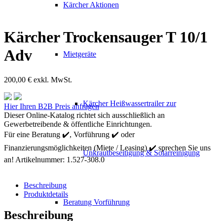
Kärcher Aktionen
Kärcher Trockensauger T 10/1
Adv
Mietgeräte
200,00
€
exkl. MwSt.
Kärcher Heißwassertrailer zur
Kärcher
Hier Ihren B2B Preis anfragen
Trockensauger
Dieser Online-Katalog richtet sich ausschließlich an
T
Gewerbetreibende & öffentliche Einrichtungen.
10/1
Für eine Beratung ✔️, Vorführung ✔️ oder
Adv
Finanzierungsmöglichkeiten (Miete / Leasing) ✔️ sprechen Sie uns
Menge
Unkrautbeseitigung & Solarreinigung
an!
Artikelnummer:
1.527-308.0
Beschreibung
Produktdetails
Beratung Vorführung
Beschreibung