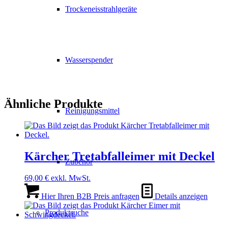
Trockeneisstrahlgeräte
Wasserspender
Ähnliche Produkte
Reinigungsmittel
Kärcher Tretabfalleimer mit Deckel
Zubehör
69,00
€
exkl. MwSt.
Hier Ihren B2B Preis anfragen
Details anzeigen
Produktsuche