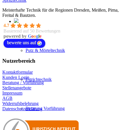
Spritztechnik
Meisterhafte Technik für die Regionen Dresden, Meißen, Pirna,
Freital & Bautzen.
4.7
Basierend auf 50 Bewertungen
powered by
G
o
o
g
l
e
bewerte uns auf
Putz & Mörteltechnik
Nutzerbereich
Kontaktformular
Kunden Login
Estrichtechnik
Beratung / Vorführung
Stellenangebote
Impressum
AGB
Widerrufsbelehrung
Beratung Vorführung
Datenschutzerklärung