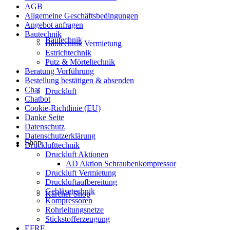
AGB
Allgemeine Geschäftsbedingungen
Angebot anfragen
Bautechnik
Bautechnik
Bautechnik Vermietung
Estrichtechnik
Putz & Mörteltechnik
Beratung Vorführung
Bestellung bestätigen & absenden
Chat
Druckluft
Chatbot
Cookie-Richtlinie (EU)
Danke Seite
Datenschutz
Datenschutzerklärung
Shop
Drucklufttechnik
Druckluft Aktionen
AD Aktion Schraubenkompressor
Druckluft Vermietung
Druckluftaufbereitung
Gebläsetechnik
Kärcher Shop
Kompressoren
Rohrleitungsnetze
Stickstofferzeugung
EFRE