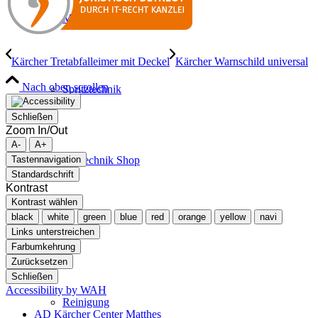
Mietgeräte
Kärcher Tretabfalleimer mit Deckel
Kärcher Warnschild universal
Nach oben scrollen
Spritztechnik
Schließen
Zoom In/Out
A-
A+
Bautechnik Shop
Tastennavigation
Standardschrift
Kontrast
Kontrast wählen
black
white
green
blue
red
orange
yellow
navi
Mietpark
Links unterstreichen
Farbumkehrung
Zurücksetzen
Schließen
Accessibility by WAH
Reinigung
AD Kärcher Center Matthes