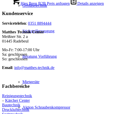
Hier Ihren B2B Preis anfragen
Details anzeigen
Gebläsetechnik
Kundenservice
Servicetelefon
:
0351 8894444
Stickstofferzeugung
Matthes Technik Center
Meißner Str. 2 a
01445 Radebeul
Mo-Fr: 7:00-17:00 Uhr
Sa: geschlossen
Beratung Vorführung
So: geschlossen
Email
:
info@matthes-technik.de
Mietgeräte
Fachbereiche
Reinigungstechnik
–
Kärcher Center
Bautechnik
Aktion Schraubenkompressor
Drucklufttechnik