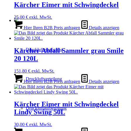
Kärcher Eimer mit Schwingdeckel
25,00
€
exkl. MwSt.
Hier Ihren B2B Preis anfragen
Details anzeigen
Kärcher Abfall Sammler grau Smile
Drucklufterzeugung
20 120L
151,80
€
exkl. MwSt.
Druckluftverteilung
Hier Ihren B2B Preis anfragen
Details anzeigen
Kärcher Eimer mit Schwingdeckel
Druckluftaufbereitung
Lindy Swing 50L
30,00
€
exkl. MwSt.