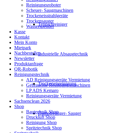
Reinigungsroboter
Scheuer- Saugmaschinen
Trockeneisstrahlgeräte
Trockensauger
Teppichreiniger
Wasserspender
Kasse
Kontakt
Mein Konto
Mietpark
Nachbestellen
Industrielle Absaugtechnik
Newsletter
Produktanfrage
QR-Robotik
Reinigungstechnik
AD Reinigungsgeräte Vermietung
Trockeneisreinigung
Gebrauchte Reinigungsmaschinen
LP ADS Kemaro
Reinigungsgeräte Vermietung
Sachsenclean 2026
Shop
Bautechnik Shop
Dampfreiniger- Sauger
Druckluft Shop
Reinigung Shop
Spritztechnik Shop