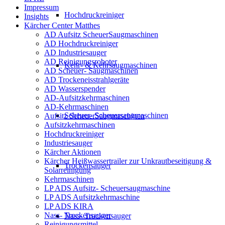
Impressum
Hochdruckreiniger
Insights
Kärcher Center Matthes
AD Aufsitz ScheuerSaugmaschinen
AD Hochdruckreiniger
AD Industriesauger
AD Reinigungsroboter
Kehr- & Kehrsaugmaschinen
AD Scheuer- Saugmaschinen
AD Trockeneisstrahlgeräte
AD Wasserspender
AD-Aufsitzkehrmaschinen
AD-Kehrmaschinen
Scheuer- Scheuersaugmaschinen
Aufsitz ScheuerSaugmaschinen
Aufsitzkehrmaschinen
Hochdruckreiniger
Industriesauger
Kärcher Aktionen
Kärcher Heißwassertrailer zur Unkrautbeseitigung &
Trockensauger
Solarreinigung
Kehrmaschinen
LP ADS Aufsitz- Scheuersaugmaschine
LP ADS Aufsitzkehrmaschine
LP ADS KIRA
Nass- Trockensauger
Nass- Trockensauger
Reinigungsmittel