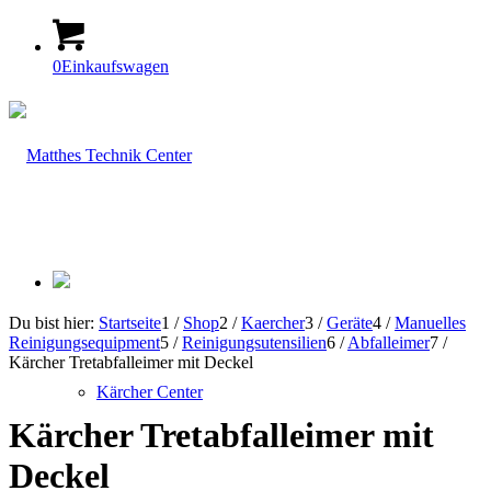
0
Einkaufswagen
Du bist hier:
Startseite
1
/
Shop
2
/
Kaercher
3
/
Geräte
4
/
Manuelles
Reinigungsequipment
5
/
Reinigungsutensilien
6
/
Abfalleimer
7
/
Kärcher Tretabfalleimer mit Deckel
Kärcher Center
Kärcher Tretabfalleimer mit
Deckel