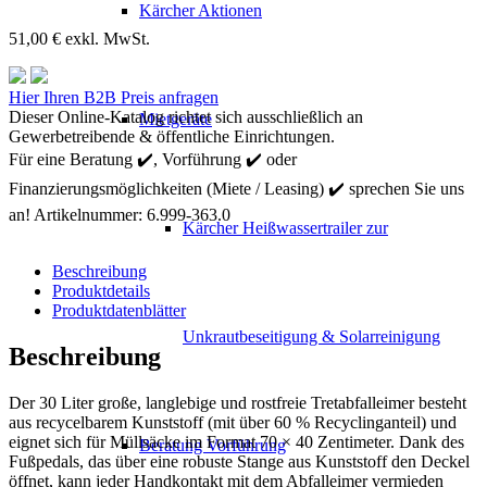
Kärcher Aktionen
51,00
€
exkl. MwSt.
Kärcher
Hier Ihren B2B Preis anfragen
Tretabfalleimer
Dieser Online-Katalog richtet sich ausschließlich an
Mietgeräte
mit
Gewerbetreibende & öffentliche Einrichtungen.
Deckel
Für eine Beratung ✔️, Vorführung ✔️ oder
Menge
Finanzierungsmöglichkeiten (Miete / Leasing) ✔️ sprechen Sie uns
an!
Artikelnummer:
6.999-363.0
Kärcher Heißwassertrailer zur
Beschreibung
Produktdetails
Produktdatenblätter
Unkrautbeseitigung & Solarreinigung
Beschreibung
Der 30 Liter große, langlebige und rostfreie Tretabfalleimer besteht
aus recycelbarem Kunststoff (mit über 60 % Recyclinganteil) und
eignet sich für Müllsäcke im Format 70 × 40 Zentimeter. Dank des
Beratung Vorführung
Fußpedals, das über eine robuste Stange aus Kunststoff den Deckel
öffnet, kann jeder Handkontakt mit dem Abfalleimer vermieden