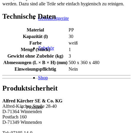
werden. Dazu sind alle Teile sehr einfach hygienisch zu reinigen.
Technische Daten
Gebrauchtgeräte
Material
PP
Kapazität (l)
30
Farbe
weiß
Zubehör
Menge (Stück)
1
Gewicht ohne Zubehör (kg)
3
Abmessungen (L × B × H) (mm)
500 x 360 x 480
Einweisungspflichtig
Nein
Shop
Produktsicherheit
Alfred Kärcher SE & Co. KG
Alfred-Kärcher-Straße 28-40
Produkte
D-71364 Winnenden
Postfach 160
D-71349 Winnenden
Tel: 07195 14-0