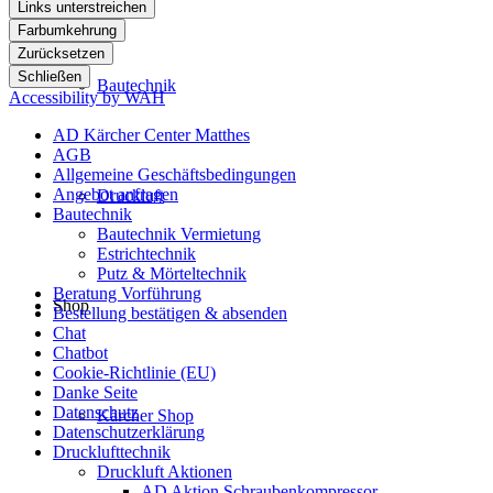
Links unterstreichen
Farbumkehrung
Zurücksetzen
Schließen
Bautechnik
Accessibility by WAH
AD Kärcher Center Matthes
AGB
Allgemeine Geschäftsbedingungen
Angebot anfragen
Druckluft
Bautechnik
Bautechnik Vermietung
Estrichtechnik
Putz & Mörteltechnik
Beratung Vorführung
Shop
Bestellung bestätigen & absenden
Chat
Chatbot
Cookie-Richtlinie (EU)
Danke Seite
Datenschutz
Kärcher Shop
Datenschutzerklärung
Drucklufttechnik
Druckluft Aktionen
AD Aktion Schraubenkompressor