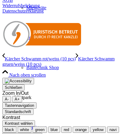
AGB
Widerrufsbelehrung
Mietgeräte
Datenschutzerklärung
Spritztechnik
Kärcher Schwamm rot/weiss (10 pcs)
Kärcher Schwamm
gruen/weiss (10 pcs)
Bautechnik Shop
Nach oben scrollen
Schließen
Zoom In/Out
Mietpark
A-
A+
Tastennavigation
Standardschrift
Kontrast
Kontrast wählen
Reinigung
black
white
green
blue
red
orange
yellow
navi