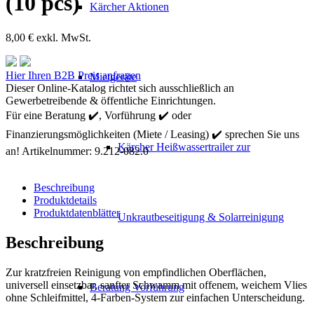
(10 pcs)
Kärcher Aktionen
8,00
€
exkl. MwSt.
Kärcher
Hier Ihren B2B Preis anfragen
Mietgeräte
Schwamm
Dieser Online-Katalog richtet sich ausschließlich an
gelb/weiss
Gewerbetreibende & öffentliche Einrichtungen.
(10
Für eine Beratung ✔️, Vorführung ✔️ oder
pcs)
Finanzierungsmöglichkeiten (Miete / Leasing) ✔️ sprechen Sie uns
Menge
Kärcher Heißwassertrailer zur
an!
Artikelnummer:
9.212-082.0
Beschreibung
Produktdetails
Produktdatenblätter
Unkrautbeseitigung & Solarreinigung
Beschreibung
Zur kratzfreien Reinigung von empfindlichen Oberflächen,
universell einsetzbar, sanfter Schwamm mit offenem, weichem Vlies
Beratung Vorführung
ohne Schleifmittel, 4-Farben-System zur einfachen Unterscheidung.