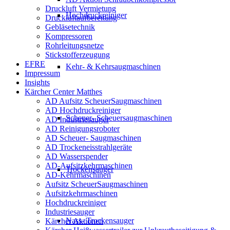
Druckluft Vermietung
Hochdruckreiniger
Druckluftaufbereitung
Gebläsetechnik
Kompressoren
Rohrleitungsnetze
Stickstofferzeugung
EFRE
Kehr- & Kehrsaugmaschinen
Impressum
Insights
Kärcher Center Matthes
AD Aufsitz ScheuerSaugmaschinen
AD Hochdruckreiniger
Scheuer- Scheuersaugmaschinen
AD Industriesauger
AD Reinigungsroboter
AD Scheuer- Saugmaschinen
AD Trockeneisstrahlgeräte
AD Wasserspender
AD-Aufsitzkehrmaschinen
Trockensauger
AD-Kehrmaschinen
Aufsitz ScheuerSaugmaschinen
Aufsitzkehrmaschinen
Hochdruckreiniger
Industriesauger
Nass- Trockensauger
Kärcher Aktionen