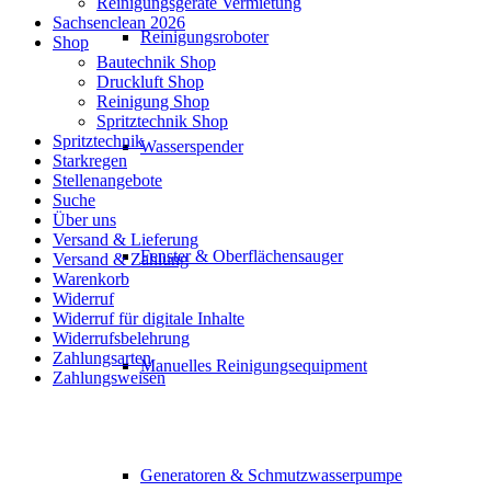
Reinigungsgeräte Vermietung
Sachsenclean 2026
Reinigungsroboter
Shop
Bautechnik Shop
Druckluft Shop
Reinigung Shop
Spritztechnik Shop
Spritztechnik
Wasserspender
Starkregen
Stellenangebote
Suche
Über uns
Versand & Lieferung
Fenster & Oberflächensauger
Versand & Zahlung
Warenkorb
Widerruf
Widerruf für digitale Inhalte
Widerrufsbelehrung
Zahlungsarten
Manuelles Reinigungsequipment
Zahlungsweisen
Generatoren & Schmutzwasserpumpe