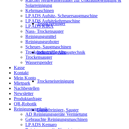
Kärcher Heißwassertrailer zur Unkrautbeseitigung &
Solarreinigung
Kehrmaschinen
LP ADS Aufsitz- Scheuersaugmaschine
LP ADS Aufsitzkehrmaschine
Teppichreiniger
LP ADS KIRA
Nass- Trockensauger
Reinigungsmittel
Reinigungsroboter
Scheuer- Saugmaschinen
Trockeneisstrahlgeräte
Industrielle Absaugtechnik
Trockensauger
Wasserspender
Kasse
Kontakt
Mein Konto
Trockeneisreinigung
Mietpark
Nachbestellen
Newsletter
Produktanfrage
QR-Robotik
Reinigungstechnik
Dampfreiniger- Sauger
AD Reinigungsgeräte Vermietung
Gebrauchte Reinigungsmaschinen
LP ADS Kemaro