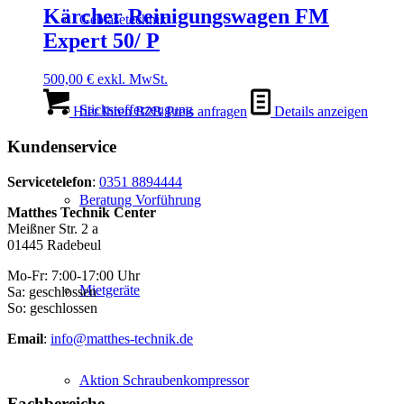
Kärcher Reinigungswagen FM
Gebläsetechnik
Expert 50/ P
500,00
€
exkl. MwSt.
Stickstofferzeugung
Hier Ihren B2B Preis anfragen
Details anzeigen
Kundenservice
Servicetelefon
:
0351 8894444
Beratung Vorführung
Matthes Technik Center
Meißner Str. 2 a
01445 Radebeul
Mo-Fr: 7:00-17:00 Uhr
Mietgeräte
Sa: geschlossen
So: geschlossen
Email
:
info@matthes-technik.de
Aktion Schraubenkompressor
Fachbereiche