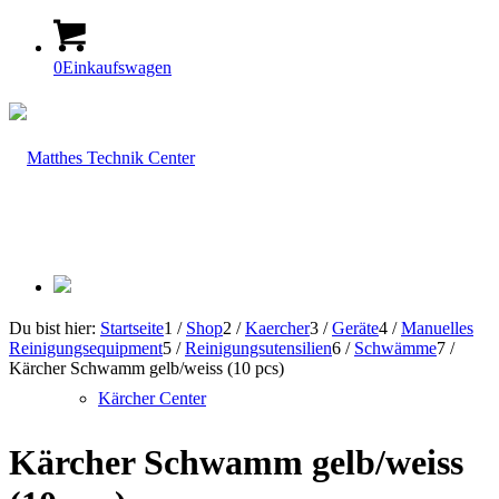
0
Einkaufswagen
Du bist hier:
Startseite
1
/
Shop
2
/
Kaercher
3
/
Geräte
4
/
Manuelles
Reinigungsequipment
5
/
Reinigungsutensilien
6
/
Schwämme
7
/
Kärcher Schwamm gelb/weiss (10 pcs)
Kärcher Center
Kärcher Schwamm gelb/weiss