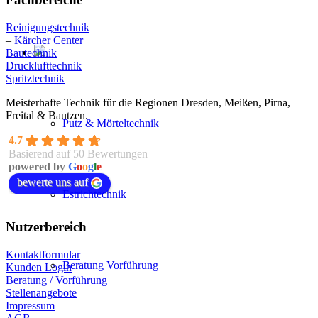
Reinigungstechnik
–
Kärcher Center
Bautechnik
Drucklufttechnik
Spritztechnik
Meisterhafte Technik für die Regionen Dresden, Meißen, Pirna,
Freital & Bautzen.
Putz & Mörteltechnik
4.7
Basierend auf 50 Bewertungen
powered by
G
o
o
g
l
e
bewerte uns auf
Estrichtechnik
Nutzerbereich
Kontaktformular
Beratung Vorführung
Kunden Login
Beratung / Vorführung
Stellenangebote
Impressum