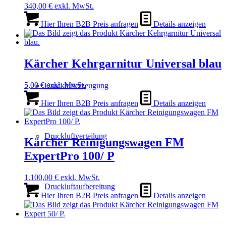
340,00
€
exkl. MwSt.
Hier Ihren B2B Preis anfragen
Details anzeigen
Kärcher Kehrgarnitur Universal blau
5,00
€
exkl. MwSt.
Drucklufterzeugung
Hier Ihren B2B Preis anfragen
Details anzeigen
Druckluftverteilung
Kärcher Reinigungswagen FM
ExpertPro 100/ P
1.100,00
€
exkl. MwSt.
Druckluftaufbereitung
Hier Ihren B2B Preis anfragen
Details anzeigen