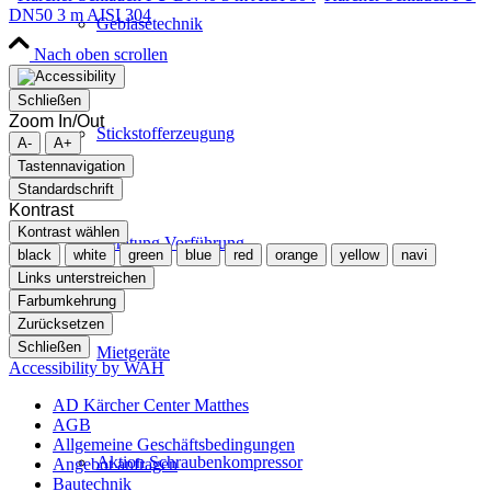
DN50 3 m AISI 304
Gebläsetechnik
Nach oben scrollen
Schließen
Zoom In/Out
Stickstofferzeugung
A-
A+
Tastennavigation
Standardschrift
Kontrast
Kontrast wählen
Beratung Vorführung
black
white
green
blue
red
orange
yellow
navi
Links unterstreichen
Farbumkehrung
Zurücksetzen
Schließen
Mietgeräte
Accessibility by WAH
AD Kärcher Center Matthes
AGB
Allgemeine Geschäftsbedingungen
Aktion Schraubenkompressor
Angebot anfragen
Bautechnik