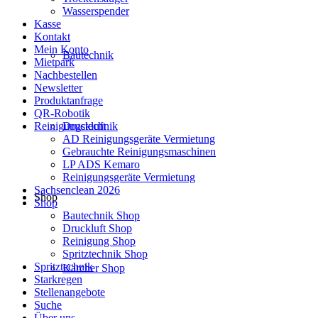
Wasserspender
Kasse
Kontakt
Mein Konto
Bautechnik
Mietpark
Nachbestellen
Newsletter
Produktanfrage
QR-Robotik
Reinigungstechnik
Druckluft
AD Reinigungsgeräte Vermietung
Gebrauchte Reinigungsmaschinen
LP ADS Kemaro
Reinigungsgeräte Vermietung
Sachsenclean 2026
Shop
Shop
Bautechnik Shop
Druckluft Shop
Reinigung Shop
Spritztechnik Shop
Spritztechnik
Kärcher Shop
Starkregen
Stellenangebote
Suche
Über uns