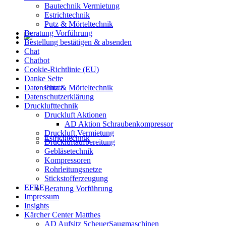
Bautechnik Vermietung
Estrichtechnik
Putz & Mörteltechnik
Beratung Vorführung
Bestellung bestätigen & absenden
Chat
Chatbot
Cookie-Richtlinie (EU)
Danke Seite
Datenschutz
Putz & Mörteltechnik
Datenschutzerklärung
Drucklufttechnik
Druckluft Aktionen
AD Aktion Schraubenkompressor
Druckluft Vermietung
Estrichtechnik
Druckluftaufbereitung
Gebläsetechnik
Kompressoren
Rohrleitungsnetze
Stickstofferzeugung
EFRE
Beratung Vorführung
Impressum
Insights
Kärcher Center Matthes
AD Aufsitz ScheuerSaugmaschinen