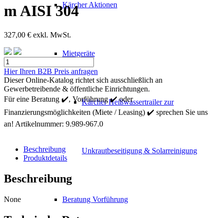
Kärcher Aktionen
m AISI 304
327,00
€
exkl. MwSt.
Mietgeräte
Kärcher
Schlauch
Hier Ihren B2B Preis anfragen
PU
Dieser Online-Katalog richtet sich ausschließlich an
DN40
Gewerbetreibende & öffentliche Einrichtungen.
5
Für eine Beratung ✔️, Vorführung ✔️ oder
Kärcher Heißwassertrailer zur
m
Finanzierungsmöglichkeiten (Miete / Leasing) ✔️ sprechen Sie uns
AISI
304
an!
Artikelnummer:
9.989-967.0
Menge
Beschreibung
Unkrautbeseitigung & Solarreinigung
Produktdetails
Beschreibung
None
Beratung Vorführung