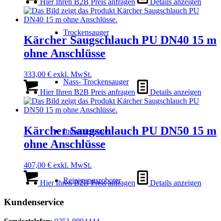
Hier Ihren B2B Preis anfragen
Details anzeigen
Trockensauger
Kärcher Saugschlauch PU DN40 15 m
ohne Anschlüsse
333,00
€
exkl. MwSt.
Nass- Trockensauger
Hier Ihren B2B Preis anfragen
Details anzeigen
Kärcher Saugschlauch PU DN50 15 m
Industriesauger
ohne Anschlüsse
407,00
€
exkl. MwSt.
Reinigungsroboter
Hier Ihren B2B Preis anfragen
Details anzeigen
Kundenservice