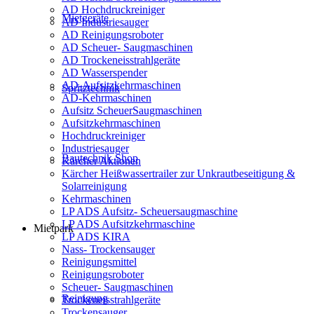
AD Hochdruckreiniger
Mietgeräte
AD Industriesauger
AD Reinigungsroboter
AD Scheuer- Saugmaschinen
AD Trockeneisstrahlgeräte
AD Wasserspender
AD-Aufsitzkehrmaschinen
Spritztechnik
AD-Kehrmaschinen
Aufsitz ScheuerSaugmaschinen
Aufsitzkehrmaschinen
Hochdruckreiniger
Industriesauger
Bautechnik Shop
Kärcher Aktionen
Kärcher Heißwassertrailer zur Unkrautbeseitigung &
Solarreinigung
Kehrmaschinen
LP ADS Aufsitz- Scheuersaugmaschine
LP ADS Aufsitzkehrmaschine
Mietpark
LP ADS KIRA
Nass- Trockensauger
Reinigungsmittel
Reinigungsroboter
Scheuer- Saugmaschinen
Reinigung
Trockeneisstrahlgeräte
Trockensauger