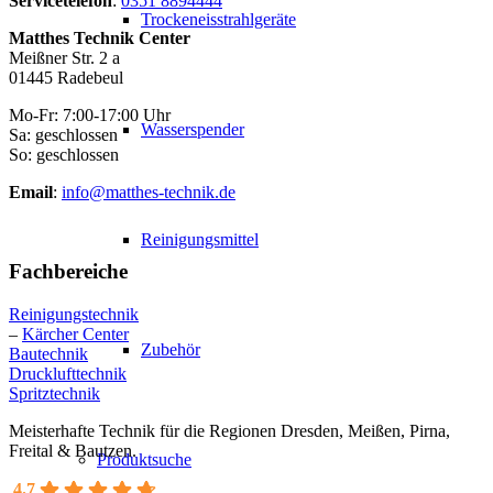
Servicetelefon
:
0351 8894444
Trockeneisstrahlgeräte
Matthes Technik Center
Meißner Str. 2 a
01445 Radebeul
Mo-Fr: 7:00-17:00 Uhr
Wasserspender
Sa: geschlossen
So: geschlossen
Email
:
info@matthes-technik.de
Reinigungsmittel
Fachbereiche
Reinigungstechnik
–
Kärcher Center
Zubehör
Bautechnik
Drucklufttechnik
Spritztechnik
Meisterhafte Technik für die Regionen Dresden, Meißen, Pirna,
Freital & Bautzen.
Produktsuche
4.7