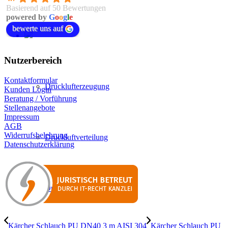
Basierend auf 50 Bewertungen
powered by
G
o
o
g
l
e
bewerte uns auf
Nutzerbereich
Kontaktformular
Drucklufterzeugung
Kunden Login
Beratung / Vorführung
Stellenangebote
Impressum
AGB
Widerrufsbelehrung
Druckluftverteilung
Datenschutzerklärung
Druckluftaufbereitung
Kärcher Schlauch PU DN40 3 m AISI 304
Kärcher Schlauch PU