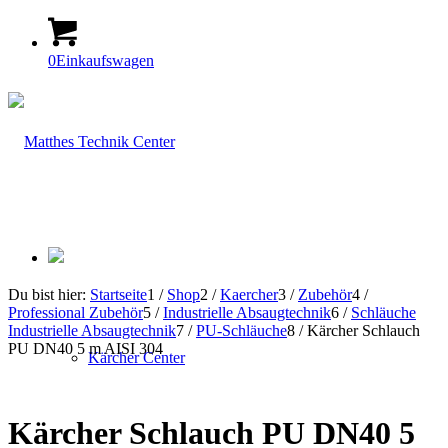
0
Einkaufswagen
Du bist hier:
Startseite
1
/
Shop
2
/
Kaercher
3
/
Zubehör
4
/
Professional Zubehör
5
/
Industrielle Absaugtechnik
6
/
Schläuche
Industrielle Absaugtechnik
7
/
PU-Schläuche
8
/
Kärcher Schlauch
PU DN40 5 m AISI 304
Kärcher Center
Kärcher Schlauch PU DN40 5