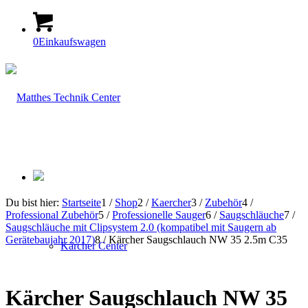
0
Einkaufswagen
Du bist hier:
Startseite
1
/
Shop
2
/
Kaercher
3
/
Zubehör
4
/
Professional Zubehör
5
/
Professionelle Sauger
6
/
Saugschläuche
7
/
Saugschläuche mit Clipsystem 2.0 (kompatibel mit Saugern ab
Gerätebaujahr 2017)
8
/
Kärcher Saugschlauch NW 35 2.5m C35
Kärcher Center
Kärcher Saugschlauch NW 35