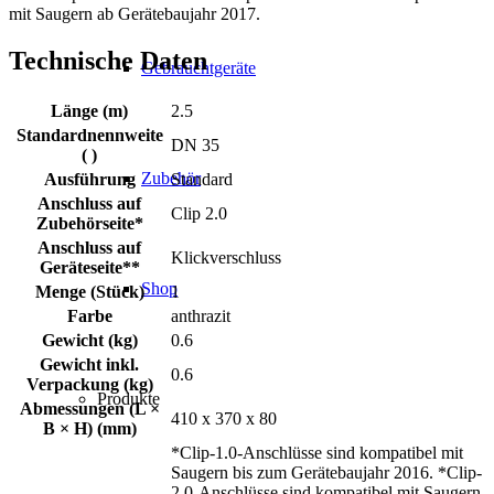
mit Saugern ab Gerätebaujahr 2017.
Technische Daten
Gebrauchtgeräte
Länge (m)
2.5
Standardnennweite
DN 35
( )
Zubehör
Ausführung
Standard
Anschluss auf
Clip 2.0
Zubehörseite*
Anschluss auf
Klickverschluss
Geräteseite**
Shop
Menge (Stück)
1
Farbe
anthrazit
Gewicht (kg)
0.6
Gewicht inkl.
0.6
Verpackung (kg)
Produkte
Abmessungen (L ×
410 x 370 x 80
B × H) (mm)
*Clip-1.0-Anschlüsse sind kompatibel mit
Saugern bis zum Gerätebaujahr 2016. *Clip-
2.0-Anschlüsse sind kompatibel mit Saugern