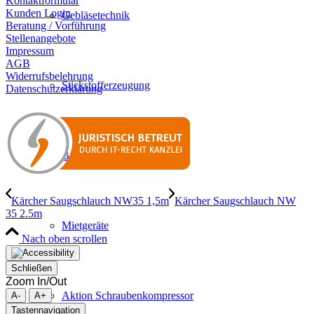
Kontaktformular
Kunden Login
Gebläsetechnik
Beratung / Vorführung
Stellenangebote
Impressum
AGB
Widerrufsbelehrung
Stickstofferzeugung
Datenschutzerklärung
Beratung Vorführung
Kärcher Saugschlauch NW35 1,5m
Kärcher Saugschlauch NW
35 2.5m
Mietgeräte
Nach oben scrollen
Schließen
Zoom In/Out
Aktion Schraubenkompressor
A-
A+
Tastennavigation