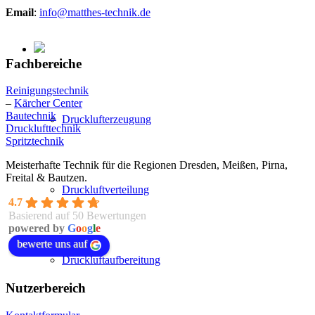
Email
:
info@matthes-technik.de
Fachbereiche
Reinigungstechnik
–
Kärcher Center
Bautechnik
Drucklufterzeugung
Drucklufttechnik
Spritztechnik
Meisterhafte Technik für die Regionen Dresden, Meißen, Pirna,
Freital & Bautzen.
Druckluftverteilung
4.7
Basierend auf 50 Bewertungen
powered by
G
o
o
g
l
e
bewerte uns auf
Druckluftaufbereitung
Nutzerbereich