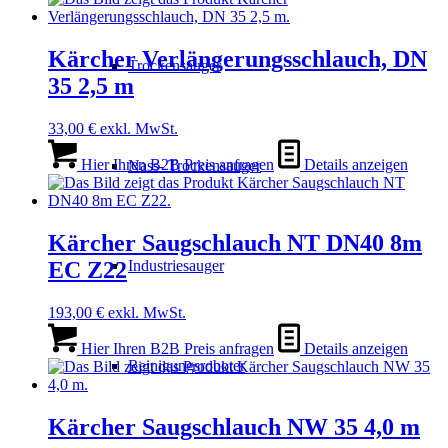
Kärcher Verlängerungsschlauch, DN
Trockensauger
35 2,5 m
33,00
€
exkl. MwSt.
Hier Ihren B2B Preis anfragen
Details anzeigen
Nass- Trockensauger
Kärcher Saugschlauch NT DN40 8m
EC Z22
Industriesauger
193,00
€
exkl. MwSt.
Hier Ihren B2B Preis anfragen
Details anzeigen
Reinigungsroboter
Kärcher Saugschlauch NW 35 4,0 m