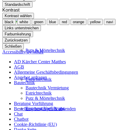
Standardschrift
Kontrast
Kontrast wählen
black
white
green
blue
red
orange
yellow
navi
Links unterstreichen
Farbumkehrung
Zurücksetzen
Schließen
Putz & Mörteltechnik
Accessibility by WAH
AD Kärcher Center Matthes
AGB
Allgemeine Geschäftsbedingungen
Angebot anfragen
Estrichtechnik
Bautechnik
Bautechnik Vermietung
Estrichtechnik
Putz & Mörteltechnik
Beratung Vorführung
Beratung Vorführung
Bestellung bestätigen & absenden
Chat
Chatbot
Cookie-Richtlinie (EU)
Danke Seite