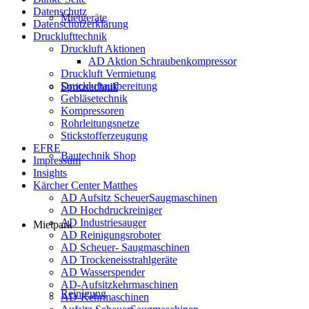
Datenschutz
Mietgeräte
Datenschutzerklärung
Drucklufttechnik
Druckluft Aktionen
AD Aktion Schraubenkompressor
Druckluft Vermietung
Druckluftaufbereitung
Spritztechnik
Gebläsetechnik
Kompressoren
Rohrleitungsnetze
Stickstofferzeugung
EFRE
Bautechnik Shop
Impressum
Insights
Kärcher Center Matthes
AD Aufsitz ScheuerSaugmaschinen
AD Hochdruckreiniger
AD Industriesauger
Mietpark
AD Reinigungsroboter
AD Scheuer- Saugmaschinen
AD Trockeneisstrahlgeräte
AD Wasserspender
AD-Aufsitzkehrmaschinen
Reinigung
AD-Kehrmaschinen