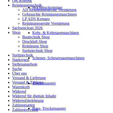
QR-Robotik
Reinigungstechnik
Hochdruckreiniger
AD Reinigungsgeräte Vermietung
Gebrauchte Reinigungsmaschinen
LP ADS Kemaro
Reinigungsgeräte Vermietung
Sachsenclean 2026
Shop
Kehr- & Kehrsaugmaschinen
Bautechnik Shop
Druckluft Shop
Reinigung Shop
Spritztechnik Shop
Spritztechnik
Scheuer- Scheuersaugmaschinen
Starkregen
Stellenangebote
Suche
Über uns
Versand & Lieferung
Versand & Zahlung
Trockensauger
Warenkorb
Widerruf
Widerruf für digitale Inhalte
Widerrufsbelehrung
Zahlungsarten
Nass- Trockensauger
Zahlungsweisen