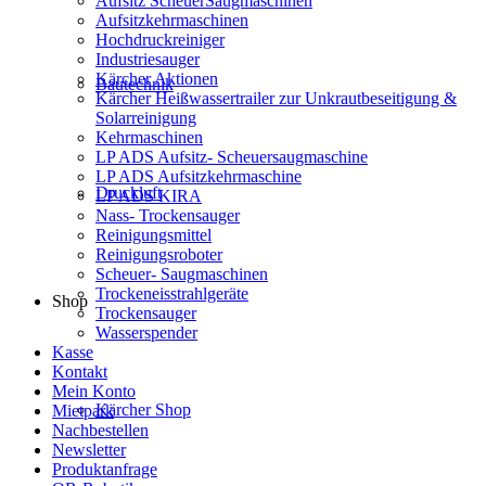
Aufsitz ScheuerSaugmaschinen
Aufsitzkehrmaschinen
Hochdruckreiniger
Industriesauger
Kärcher Aktionen
Bautechnik
Kärcher Heißwassertrailer zur Unkrautbeseitigung &
Solarreinigung
Kehrmaschinen
LP ADS Aufsitz- Scheuersaugmaschine
LP ADS Aufsitzkehrmaschine
Druckluft
LP ADS KIRA
Nass- Trockensauger
Reinigungsmittel
Reinigungsroboter
Scheuer- Saugmaschinen
Trockeneisstrahlgeräte
Shop
Trockensauger
Wasserspender
Kasse
Kontakt
Mein Konto
Kärcher Shop
Mietpark
Nachbestellen
Newsletter
Produktanfrage