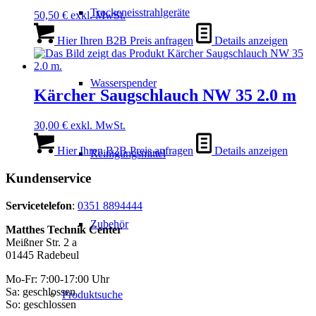
Trockeneisstrahlgeräte
50,50
€
exkl. MwSt.
Hier Ihren B2B Preis anfragen
Details anzeigen
Wasserspender
Kärcher Saugschlauch NW 35 2.0 m
30,00
€
exkl. MwSt.
Hier Ihren B2B Preis anfragen
Details anzeigen
Reinigungsmittel
Kundenservice
Servicetelefon
:
0351 8894444
Zubehör
Matthes Technik Center
Meißner Str. 2 a
01445 Radebeul
Mo-Fr: 7:00-17:00 Uhr
Sa: geschlossen
Produktsuche
So: geschlossen