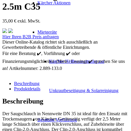
Kärcher Aktionen
2.5m C35
35,00
€
exkl. MwSt.
Mietgeräte
Kärcher
Hier Ihren B2B Preis anfragen
Saugschlauch
Dieser Online-Katalog richtet sich ausschließlich an
NW
Gewerbetreibende & öffentliche Einrichtungen.
35
Für eine Beratung ✔️, Vorführung ✔️ oder
2.5m
Finanzierungsmöglichkeiten (Miete / Leasing) ✔️ sprechen Sie uns
Kärcher Heißwassertrailer zur
C35
Menge
an!
Artikelnummer:
2.889-133.0
Beschreibung
Produktdetails
Unkrautbeseitigung & Solarreinigung
Beschreibung
Der Saugschlauch in Nennweite DN 35 ist ideal für den Einsatz mit
Trockensaugern von Kärcher. Geräteseitig verfügt der 2,5 Meter
Beratung Vorführung
lange Schlauch über einen Klickverschluss, auf Zubehörseite über
einen Clip-2.0-Anschluss. Der Clip-2.0-Anschluss ist kompatibel