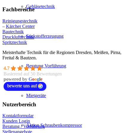
Gebläsetechnik
Fachbereiche
Reinigungstechnik
–
Kärcher Center
Bautechnik
Stickstofferzeugung
Drucklufttechnik
Spritztechnik
Meisterhafte Technik für die Regionen Dresden, Meißen, Pirna,
Freital & Bautzen.
Beratung Vorführung
4.7
Basierend auf 50 Bewertungen
powered by
G
o
o
g
l
e
bewerte uns auf
Mietgeräte
Nutzerbereich
Kontaktformular
Kunden Login
Aktion Schraubenkompressor
Beratung / Vorführung
Stellenangebote