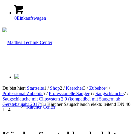
0
Einkaufswagen
Du bist hier:
Startseite
1
/
Shop
2
/
Kaercher
3
/
Zubehör
4
/
Professional Zubehör
5
/
Professionelle Sauger
6
/
Saugschläuche
7
/
Saugschläuche mit Clipsystem 2.0 (kompatibel mit Saugern ab
Gerätebaujahr 2017)
8
/
Kärcher Saugschlauch elektr. leitend DN 40
Kärcher Center
L=4