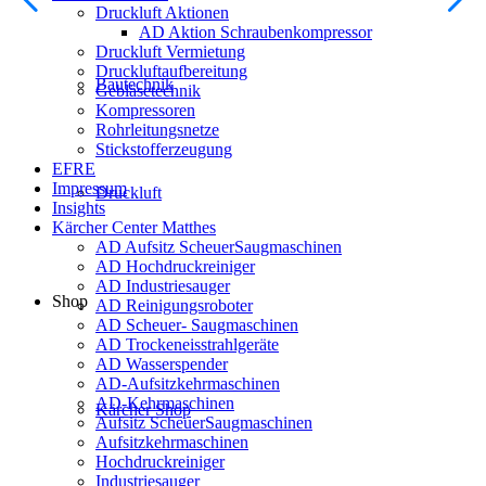
Druckluft Aktionen
AD Aktion Schraubenkompressor
Druckluft Vermietung
Druckluftaufbereitung
Bautechnik
Gebläsetechnik
Kompressoren
Rohrleitungsnetze
Stickstofferzeugung
EFRE
Impressum
Druckluft
Insights
Kärcher Center Matthes
AD Aufsitz ScheuerSaugmaschinen
AD Hochdruckreiniger
AD Industriesauger
Shop
AD Reinigungsroboter
AD Scheuer- Saugmaschinen
AD Trockeneisstrahlgeräte
AD Wasserspender
AD-Aufsitzkehrmaschinen
AD-Kehrmaschinen
Kärcher Shop
Aufsitz ScheuerSaugmaschinen
Aufsitzkehrmaschinen
Hochdruckreiniger
Industriesauger