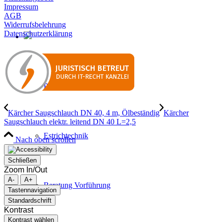
Impressum
AGB
Widerrufsbelehrung
Datenschutzerklärung
Putz & Mörteltechnik
Kärcher Saugschlauch DN 40, 4 m, Ölbeständig
Kärcher
Saugschlauch elektr. leitend DN 40 L=2,5
Estrichtechnik
Nach oben scrollen
Schließen
Zoom In/Out
A-
A+
Beratung Vorführung
Tastennavigation
Standardschrift
Kontrast
Kontrast wählen