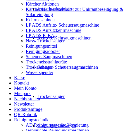
Kärcher Aktionen
Hochdruckreiniger
Kärcher Heißwassertrailer zur Unkrautbeseitigung &
Solarreinigung
Kehrmaschinen
LP ADS Aufsitz- Scheuersaugmaschine
LP ADS Aufsitzkehrmaschine
LP ADS KIRA
Kehr- & Kehrsaugmaschinen
Nass- Trockensauger
Reinigungsmittel
Reinigungsroboter
Scheuer- Saugmaschinen
Trockeneisstrahlgeräte
Scheuer- Scheuersaugmaschinen
Trockensauger
Wasserspender
Kasse
Kontakt
Mein Konto
Mietpark
Trockensauger
Nachbestellen
Newsletter
Produktanfrage
QR-Robotik
Reinigungstechnik
AD Reinigungsgeräte Vermietung
Nass- Trockensauger
Gebrauchte Reinigungsmaschinen