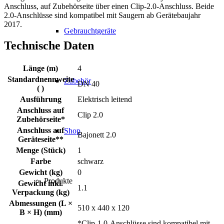
Anschluss, auf Zubehörseite über einen Clip-2.0-Anschluss. Beide
2.0-Anschlüsse sind kompatibel mit Saugern ab Gerätebaujahr
2017.
Gebrauchtgeräte
Technische Daten
Länge (m)
4
Standardnennweite
Zubehör
DN 40
( )
Ausführung
Elektrisch leitend
Anschluss auf
Clip 2.0
Zubehörseite*
Anschluss auf
Shop
Bajonett 2.0
Geräteseite**
Menge (Stück)
1
Farbe
schwarz
Gewicht (kg)
0
Produkte
Gewicht inkl.
1.1
Verpackung (kg)
Abmessungen (L ×
510 x 440 x 120
B × H) (mm)
*Clip-1.0-Anschlüsse sind kompatibel mit