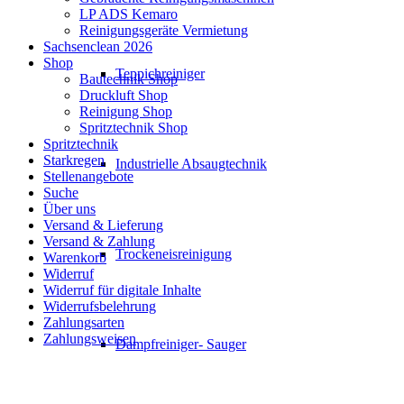
LP ADS Kemaro
Reinigungsgeräte Vermietung
Sachsenclean 2026
Shop
Teppichreiniger
Bautechnik Shop
Druckluft Shop
Reinigung Shop
Spritztechnik Shop
Spritztechnik
Starkregen
Industrielle Absaugtechnik
Stellenangebote
Suche
Über uns
Versand & Lieferung
Versand & Zahlung
Trockeneisreinigung
Warenkorb
Widerruf
Widerruf für digitale Inhalte
Widerrufsbelehrung
Zahlungsarten
Zahlungsweisen
Dampfreiniger- Sauger