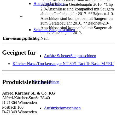
Hochdruckreiniger
Saugern bis zum Gerätebaujahr 2016. *Clip-
2.0-Anschlüsse sind kompatibel mit Saugern
ab dem Gerätebaujahr 2017. **Bajonett-1.0-
--
Anschlüsse sind kompatibel mit Saugern bis
zum Gerätebaujahr 2016. **Bajonett-2.0-
Anschlüsse sind kompatibel mit Saugern ab
Scheuer- Saugmaschinen
dem Gerätebaujahr 2017.
Einweisungspflichtig
Nein
Geeignet für
Aufsitz ScheuerSaugmaschinen
Kärcher Nass-/Trockensauger NT 30/1 Tact Te Basic M *EU
Produktsicherheit
Kehrmaschinen
Alfred Kärcher SE & Co. KG
Alfred-Kärcher-Straße 28-40
D-71364 Winnenden
Postfach 160
Aufsitzkehrmaschinen
D-71349 Winnenden