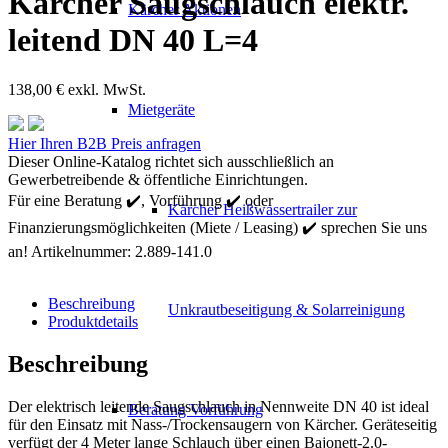
Kärcher Saugschlauch elektr.
Kärcher Aktionen
leitend DN 40 L=4
138,00
€
exkl. MwSt.
Mietgeräte
Kärcher
Hier Ihren B2B Preis anfragen
Saugschlauch
Dieser Online-Katalog richtet sich ausschließlich an
elektr.
Gewerbetreibende & öffentliche Einrichtungen.
leitend
Für eine Beratung ✔️, Vorführung ✔️ oder
Kärcher Heißwassertrailer zur
DN
Finanzierungsmöglichkeiten (Miete / Leasing) ✔️ sprechen Sie uns
40
L=4
an!
Artikelnummer:
2.889-141.0
Menge
Beschreibung
Unkrautbeseitigung & Solarreinigung
Produktdetails
Beschreibung
Der elektrisch leitende Saugschlauch in Nennweite DN 40 ist ideal
Beratung Vorführung
für den Einsatz mit Nass-/Trockensaugern von Kärcher. Geräteseitig
verfügt der 4 Meter lange Schlauch über einen Bajonett-2.0-