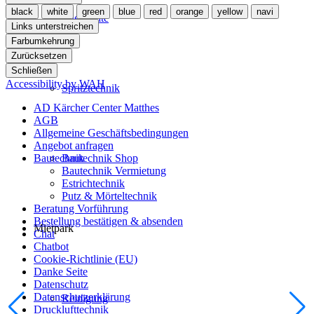
black
white
green
blue
red
orange
yellow
navi
Mietgeräte
Links unterstreichen
Farbumkehrung
Zurücksetzen
Schließen
Accessibility by WAH
Spritztechnik
AD Kärcher Center Matthes
AGB
Allgemeine Geschäftsbedingungen
Angebot anfragen
Bautechnik Shop
Bautechnik
Bautechnik Vermietung
Estrichtechnik
Putz & Mörteltechnik
Beratung Vorführung
Bestellung bestätigen & absenden
Mietpark
Chat
Chatbot
Cookie-Richtlinie (EU)
Danke Seite
Datenschutz
Datenschutzerklärung
Reinigung
Drucklufttechnik