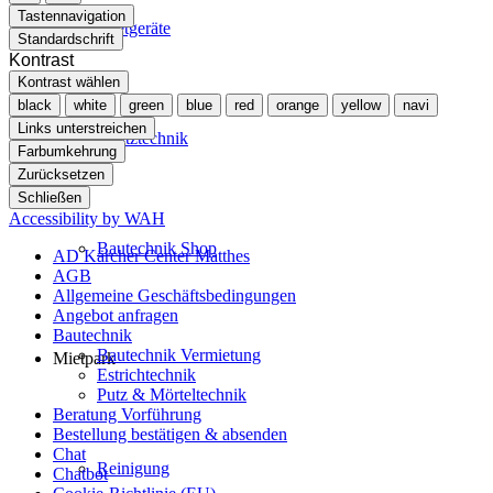
Tastennavigation
Mietgeräte
Standardschrift
Kontrast
Kontrast wählen
black
white
green
blue
red
orange
yellow
navi
Links unterstreichen
Spritztechnik
Farbumkehrung
Zurücksetzen
Schließen
Accessibility by WAH
Bautechnik Shop
AD Kärcher Center Matthes
AGB
Allgemeine Geschäftsbedingungen
Angebot anfragen
Bautechnik
Bautechnik Vermietung
Mietpark
Estrichtechnik
Putz & Mörteltechnik
Beratung Vorführung
Bestellung bestätigen & absenden
Chat
Reinigung
Chatbot