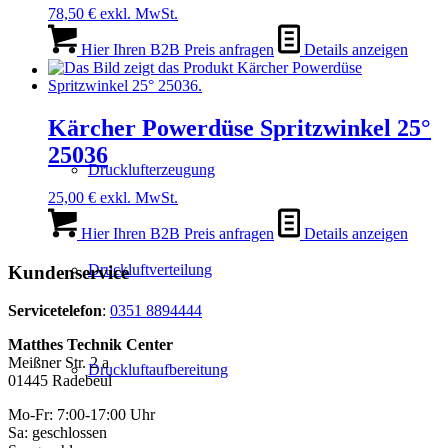
78,50
€
exkl. MwSt.
Hier Ihren B2B Preis anfragen
Details anzeigen
Kärcher Powerdüse Spritzwinkel 25°
25036
Drucklufterzeugung
25,00
€
exkl. MwSt.
Hier Ihren B2B Preis anfragen
Details anzeigen
Druckluftverteilung
Kundenservice
Servicetelefon
:
0351 8894444
Matthes Technik Center
Meißner Str. 2 a
Druckluftaufbereitung
01445 Radebeul
Mo-Fr: 7:00-17:00 Uhr
Sa: geschlossen