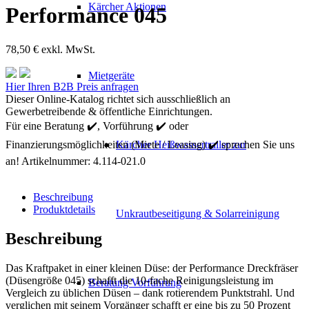
Kärcher Aktionen
Performance 045
78,50
€
exkl. MwSt.
Mietgeräte
Kärcher
Hier Ihren B2B Preis anfragen
Rotordüse
Dieser Online-Katalog richtet sich ausschließlich an
klein
Gewerbetreibende & öffentliche Einrichtungen.
Performance
Für eine Beratung ✔️, Vorführung ✔️ oder
045
Finanzierungsmöglichkeiten (Miete / Leasing) ✔️ sprechen Sie uns
Kärcher Heißwassertrailer zur
Menge
an!
Artikelnummer:
4.114-021.0
Beschreibung
Produktdetails
Unkrautbeseitigung & Solarreinigung
Beschreibung
Das Kraftpaket in einer kleinen Düse: der Performance Dreckfräser
(Düsengröße 045) schafft die 10-fache Reinigungsleistung im
Beratung Vorführung
Vergleich zu üblichen Düsen – dank rotierendem Punktstrahl. Und
verglichen mit seinem Vorgänger schafft er eine bis zu 50 Prozent