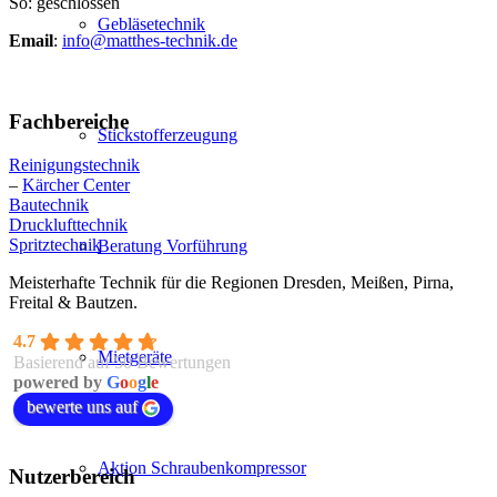
So: geschlossen
Gebläsetechnik
Email
:
info@matthes-technik.de
Fachbereiche
Stickstofferzeugung
Reinigungstechnik
–
Kärcher Center
Bautechnik
Drucklufttechnik
Spritztechnik
Beratung Vorführung
Meisterhafte Technik für die Regionen Dresden, Meißen, Pirna,
Freital & Bautzen.
4.7
Mietgeräte
Basierend auf 50 Bewertungen
powered by
G
o
o
g
l
e
bewerte uns auf
Aktion Schraubenkompressor
Nutzerbereich