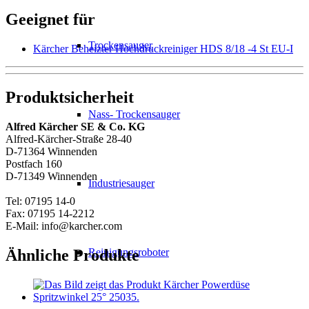
Geeignet für
Trockensauger
Kärcher Beheizter Hochdruckreiniger HDS 8/18 -4 St EU-I
Produktsicherheit
Nass- Trockensauger
Alfred Kärcher SE & Co. KG
Alfred-Kärcher-Straße 28-40
D-71364 Winnenden
Postfach 160
D-71349 Winnenden
Industriesauger
Tel: 07195 14-0
Fax: 07195 14-2212
E-Mail: info@karcher.com
Ähnliche Produkte
Reinigungsroboter