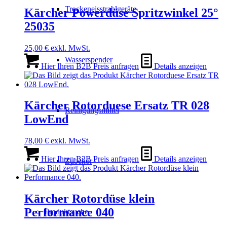
Trockeneisstrahlgeräte
Kärcher Powerdüse Spritzwinkel 25°
25035
25,00
€
exkl. MwSt.
Wasserspender
Hier Ihren B2B Preis anfragen
Details anzeigen
Kärcher Rotorduese Ersatz TR 028
Reinigungsmittel
LowEnd
78,00
€
exkl. MwSt.
Hier Ihren B2B Preis anfragen
Details anzeigen
Zubehör
Kärcher Rotordüse klein
Performance 040
Produktsuche