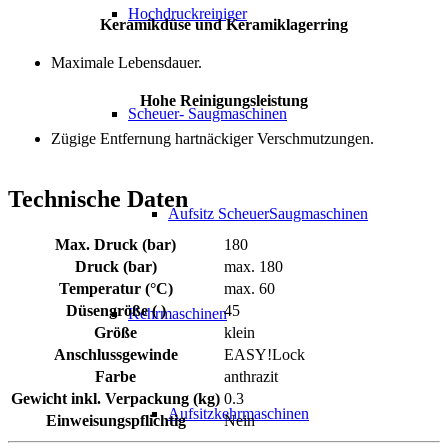
Hochdruckreiniger
Keramikdüse und Keramiklagerring
Maximale Lebensdauer.
Hohe Reinigungsleistung
Scheuer- Saugmaschinen
Zügige Entfernung hartnäckiger Verschmutzungen.
Technische Daten
Aufsitz ScheuerSaugmaschinen
Max. Druck (bar)
180
Druck (bar)
max. 180
Temperatur (°C)
max. 60
Düsengröße ( )
45
Kehrmaschinen
Größe
klein
Anschlussgewinde
EASY!Lock
Farbe
anthrazit
Gewicht inkl. Verpackung (kg)
0.3
Aufsitzkehrmaschinen
Einweisungspflichtig
Nein