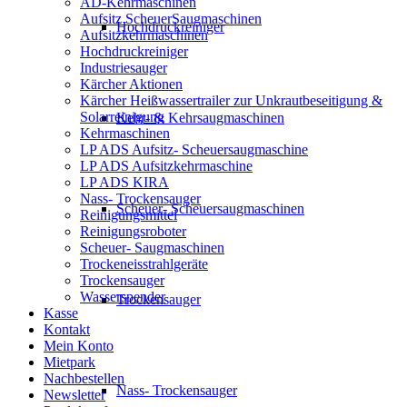
AD-Kehrmaschinen
Aufsitz ScheuerSaugmaschinen
Hochdruckreiniger
Aufsitzkehrmaschinen
Hochdruckreiniger
Industriesauger
Kärcher Aktionen
Kärcher Heißwassertrailer zur Unkrautbeseitigung &
Solarreinigung
Kehr- & Kehrsaugmaschinen
Kehrmaschinen
LP ADS Aufsitz- Scheuersaugmaschine
LP ADS Aufsitzkehrmaschine
LP ADS KIRA
Nass- Trockensauger
Scheuer- Scheuersaugmaschinen
Reinigungsmittel
Reinigungsroboter
Scheuer- Saugmaschinen
Trockeneisstrahlgeräte
Trockensauger
Wasserspender
Trockensauger
Kasse
Kontakt
Mein Konto
Mietpark
Nachbestellen
Nass- Trockensauger
Newsletter