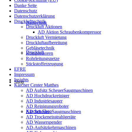
Cookie-Richtlinie (EU)
Danke Seite
Datenschutz
Datenschutzerklärung
Drucklufttechnik
Bautechnik
Druckluft Aktionen
AD Aktion Schraubenkompressor
Druckluft Vermietung
Druckluftaufbereitung
Gebläsetechnik
Druckluft
Kompressoren
Rohrleitungsnetze
Stickstofferzeugung
EFRE
Impressum
Insights
Shop
Kärcher Center Matthes
AD Aufsitz ScheuerSaugmaschinen
AD Hochdruckreiniger
AD Industriesauger
AD Reinigungsroboter
Kärcher Shop
AD Scheuer- Saugmaschinen
AD Trockeneisstrahlgeräte
AD Wasserspender
AD-Aufsitzkehrmaschinen