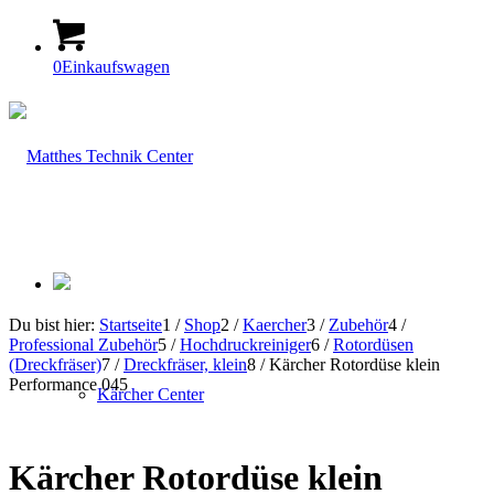
0
Einkaufswagen
Du bist hier:
Startseite
1
/
Shop
2
/
Kaercher
3
/
Zubehör
4
/
Professional Zubehör
5
/
Hochdruckreiniger
6
/
Rotordüsen
(Dreckfräser)
7
/
Dreckfräser, klein
8
/
Kärcher Rotordüse klein
Performance 045
Kärcher Center
Kärcher Rotordüse klein