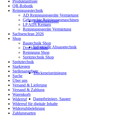
Produktanfrage
QR-Robotik
Reinigungstechnik
AD Reinigungsgeräte Vermietung
Gebrauchte Reinigungsmaschinen
Teppichreiniger
LP ADS Kemaro
Reinigungsgeräte Vermietung
Sachsenclean 2026
Shop
Bautechnik Shop
Industrielle Absaugtechnik
Druckluft Shop
Reinigung Shop
Spritztechnik Shop
Spritztechnik
Starkregen
Stellenangebote
Trockeneisreinigung
Suche
Über uns
Versand & Lieferung
Versand & Zahlung
Warenkorb
Dampfreiniger- Sauger
Widerruf
Widerruf für digitale Inhalte
Widerrufsbelehrung
Zahlungsarten