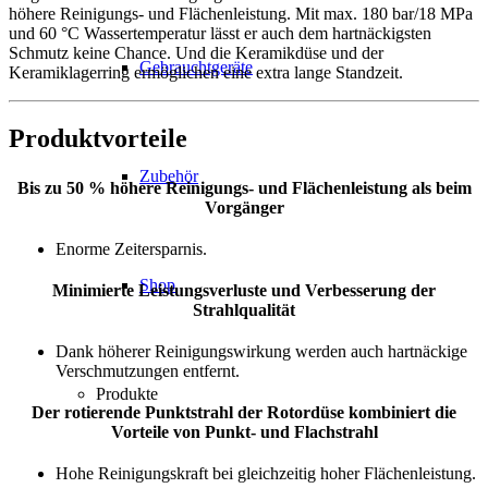
höhere Reinigungs- und Flächenleistung. Mit max. 180 bar/18 MPa
und 60 °C Wassertemperatur lässt er auch dem hartnäckigsten
Schmutz keine Chance. Und die Keramikdüse und der
Gebrauchtgeräte
Keramiklagerring ermöglichen eine extra lange Standzeit.
Produktvorteile
Zubehör
Bis zu 50 % höhere Reinigungs- und Flächenleistung als beim
Vorgänger
Enorme Zeitersparnis.
Shop
Minimierte Leistungsverluste und Verbesserung der
Strahlqualität
Dank höherer Reinigungswirkung werden auch hartnäckige
Verschmutzungen entfernt.
Produkte
Der rotierende Punktstrahl der Rotordüse kombiniert die
Vorteile von Punkt- und Flachstrahl
Hohe Reinigungskraft bei gleichzeitig hoher Flächenleistung.