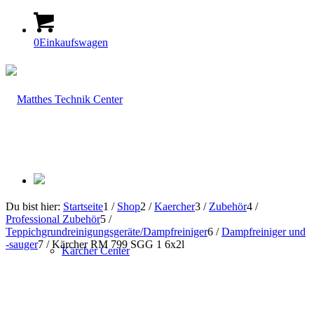
0
Einkaufswagen
Du bist hier:
Startseite
1
/
Shop
2
/
Kaercher
3
/
Zubehör
4
/
Professional Zubehör
5
/
Teppichgrundreinigungsgeräte/Dampfreiniger
6
/
Dampfreiniger und
-sauger
7
/
Kärcher RM 799 SGG 1 6x2l
Kärcher Center