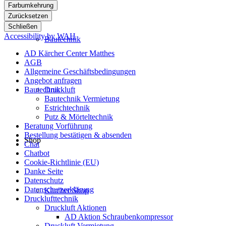
Farbumkehrung
Zurücksetzen
Schließen
Accessibility by WAH
Bautechnik
AD Kärcher Center Matthes
AGB
Allgemeine Geschäftsbedingungen
Angebot anfragen
Bautechnik
Druckluft
Bautechnik Vermietung
Estrichtechnik
Putz & Mörteltechnik
Beratung Vorführung
Bestellung bestätigen & absenden
Shop
Chat
Chatbot
Cookie-Richtlinie (EU)
Danke Seite
Datenschutz
Datenschutzerklärung
Kärcher Shop
Drucklufttechnik
Druckluft Aktionen
AD Aktion Schraubenkompressor
Druckluft Vermietung