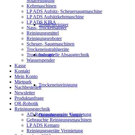
Solarreinigung
Kehrmaschinen
LP ADS Aufsitz- Scheuersaugmaschine
LP ADS Aufsitzkehrmaschine
LP ADS KIRA
Teppichreiniger
Nass- Trockensauger
Reinigungsmittel
Reinigungsroboter
Scheuer- Saugmaschinen
Trockeneisstrahlgeräte
Trockensauger
Industrielle Absaugtechnik
Wasserspender
Kasse
Kontakt
Mein Konto
Mietpark
Trockeneisreinigung
Nachbestellen
Newsletter
Produktanfrage
QR-Robotik
Reinigungstechnik
AD Reinigungsgeräte Vermietung
Dampfreiniger- Sauger
Gebrauchte Reinigungsmaschinen
LP ADS Kemaro
Reinigungsgeräte Vermietung