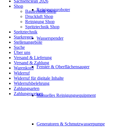
Sachsenclean 2026
Shop
Reinigungsroboter
Bautechnik Shop
Druckluft Shop
Reinigung Shop
Spritztechnik Shop
Spritztechnik
Starkregen
Wasserspender
Stellenangebote
Suche
Über uns
Versand & Lieferung
Versand & Zahlung
Fenster & Oberflächensauger
Warenkorb
Widerruf
Widerruf für digitale Inhalte
Widerrufsbelehrung
Zahlungsarten
Zahlungsweisen
Manuelles Reinigungsequipment
Generatoren & Schmutzwasserpumpe