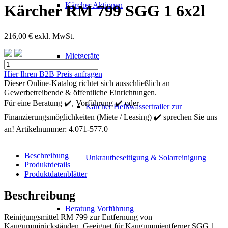
Kärcher Aktionen
Kärcher RM 799 SGG 1 6x2l
216,00
€
exkl. MwSt.
Mietgeräte
Kärcher
RM
Hier Ihren B2B Preis anfragen
799
Dieser Online-Katalog richtet sich ausschließlich an
SGG
Gewerbetreibende & öffentliche Einrichtungen.
1
Für eine Beratung ✔️, Vorführung ✔️ oder
Kärcher Heißwassertrailer zur
6x2l
Finanzierungsmöglichkeiten (Miete / Leasing) ✔️ sprechen Sie uns
Menge
an!
Artikelnummer:
4.071-577.0
Beschreibung
Unkrautbeseitigung & Solarreinigung
Produktdetails
Produktdatenblätter
Beschreibung
Beratung Vorführung
Reinigungsmittel RM 799 zur Entfernung von
Kaugummirückständen. Geeignet für Kaugummientferner SGG 1.