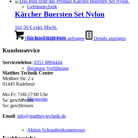
Gebläsetechnik
Kärcher Buersten Set Nylon
161,50
€
exkl. MwSt.
Stickstofferzeugung
Hier Ihren B2B Preis anfragen
Details anzeigen
Kundenservice
Servicetelefon
:
0351 8894444
Beratung Vorführung
Matthes Technik Center
Meißner Str. 2 a
01445 Radebeul
Mo-Fr: 7:00-17:00 Uhr
Mietgeräte
Sa: geschlossen
So: geschlossen
Email
:
info@matthes-technik.de
Aktion Schraubenkompressor