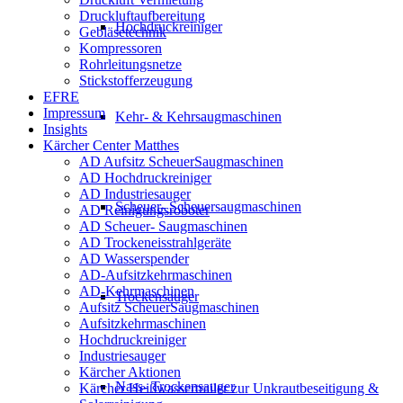
Druckluftaufbereitung
Hochdruckreiniger
Gebläsetechnik
Kompressoren
Rohrleitungsnetze
Stickstofferzeugung
EFRE
Impressum
Kehr- & Kehrsaugmaschinen
Insights
Kärcher Center Matthes
AD Aufsitz ScheuerSaugmaschinen
AD Hochdruckreiniger
AD Industriesauger
Scheuer- Scheuersaugmaschinen
AD Reinigungsroboter
AD Scheuer- Saugmaschinen
AD Trockeneisstrahlgeräte
AD Wasserspender
AD-Aufsitzkehrmaschinen
AD-Kehrmaschinen
Trockensauger
Aufsitz ScheuerSaugmaschinen
Aufsitzkehrmaschinen
Hochdruckreiniger
Industriesauger
Kärcher Aktionen
Nass- Trockensauger
Kärcher Heißwassertrailer zur Unkrautbeseitigung &