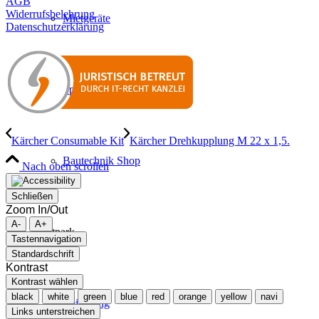
AGB
Widerrufsbelehrung
Mietgeräte
Datenschutzerklärung
Spritztechnik
Kärcher Consumable Kit
Kärcher Drehkupplung M 22 x 1,5.
Bautechnik Shop
Nach oben scrollen
Schließen
Zoom In/Out
A-
A+
Mietpark
Tastennavigation
Standardschrift
Kontrast
Kontrast wählen
black
white
green
blue
red
orange
yellow
navi
Reinigung
Links unterstreichen