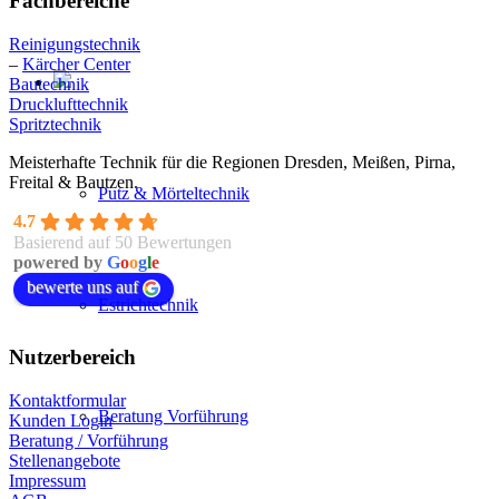
Fachbereiche
Reinigungstechnik
–
Kärcher Center
Bautechnik
Drucklufttechnik
Spritztechnik
Meisterhafte Technik für die Regionen Dresden, Meißen, Pirna,
Freital & Bautzen.
Putz & Mörteltechnik
4.7
Basierend auf 50 Bewertungen
powered by
G
o
o
g
l
e
bewerte uns auf
Estrichtechnik
Nutzerbereich
Kontaktformular
Beratung Vorführung
Kunden Login
Beratung / Vorführung
Stellenangebote
Impressum