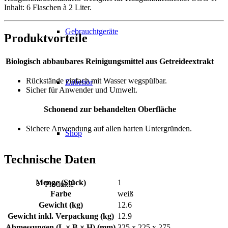
Inhalt: 6 Flaschen à 2 Liter.
Gebrauchtgeräte
Produktvorteile
Biologisch abbaubares Reinigungsmittel aus Getreideextrakt
Rückstände einfach mit Wasser wegspülbar.
Zubehör
Sicher für Anwender und Umwelt.
Schonend zur behandelten Oberfläche
Sichere Anwendung auf allen harten Untergründen.
Shop
Technische Daten
Menge (Stück)
1
Produkte
Farbe
weiß
Gewicht (kg)
12.6
Gewicht inkl. Verpackung (kg)
12.9
Abmessungen (L × B × H) (mm)
325 x 225 x 275