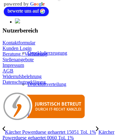
powered by
G
o
o
g
l
e
bewerte uns auf
Nutzerbereich
Kontaktformular
Kunden Login
Drucklufterzeugung
Beratung / Vorführung
Stellenangebote
Impressum
AGB
Widerrufsbelehrung
Datenschutzerklärung
Druckluftverteilung
Druckluftaufbereitung
Kärcher Powerduese gehaertet 15051 Tol. 1%
Kärcher
Powerduese gehaertet 0060 Tol. 1%