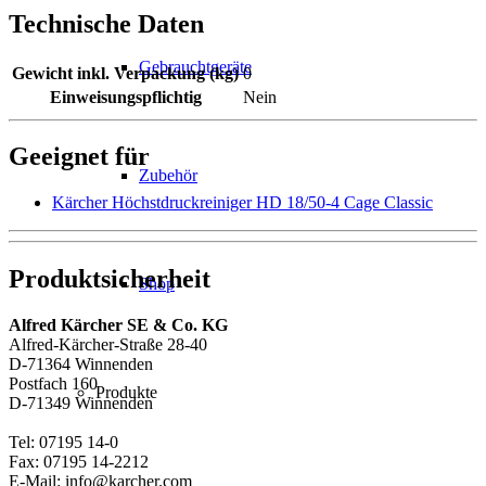
Technische Daten
Gebrauchtgeräte
Gewicht inkl. Verpackung (kg)
0
Einweisungspflichtig
Nein
Geeignet für
Zubehör
Kärcher Höchstdruckreiniger HD 18/50-4 Cage Classic
Produktsicherheit
Shop
Alfred Kärcher SE & Co. KG
Alfred-Kärcher-Straße 28-40
D-71364 Winnenden
Postfach 160
Produkte
D-71349 Winnenden
Tel: 07195 14-0
Fax: 07195 14-2212
E-Mail: info@karcher.com