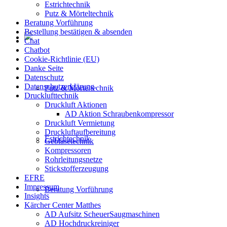
Estrichtechnik
Putz & Mörteltechnik
Beratung Vorführung
Bestellung bestätigen & absenden
Chat
Chatbot
Cookie-Richtlinie (EU)
Danke Seite
Datenschutz
Datenschutzerklärung
Putz & Mörteltechnik
Drucklufttechnik
Druckluft Aktionen
AD Aktion Schraubenkompressor
Druckluft Vermietung
Druckluftaufbereitung
Estrichtechnik
Gebläsetechnik
Kompressoren
Rohrleitungsnetze
Stickstofferzeugung
EFRE
Impressum
Beratung Vorführung
Insights
Kärcher Center Matthes
AD Aufsitz ScheuerSaugmaschinen
AD Hochdruckreiniger