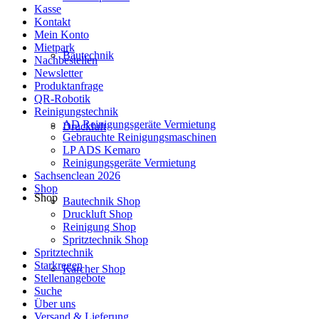
Kasse
Kontakt
Mein Konto
Mietpark
Bautechnik
Nachbestellen
Newsletter
Produktanfrage
QR-Robotik
Reinigungstechnik
AD Reinigungsgeräte Vermietung
Druckluft
Gebrauchte Reinigungsmaschinen
LP ADS Kemaro
Reinigungsgeräte Vermietung
Sachsenclean 2026
Shop
Shop
Bautechnik Shop
Druckluft Shop
Reinigung Shop
Spritztechnik Shop
Spritztechnik
Starkregen
Kärcher Shop
Stellenangebote
Suche
Über uns
Versand & Lieferung