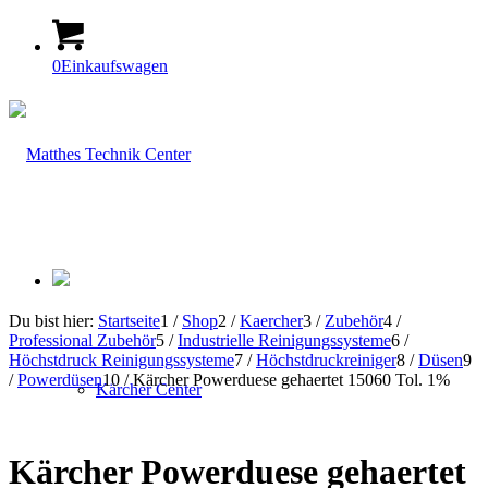
0
Einkaufswagen
Du bist hier:
Startseite
1
/
Shop
2
/
Kaercher
3
/
Zubehör
4
/
Professional Zubehör
5
/
Industrielle Reinigungssysteme
6
/
Höchstdruck Reinigungssysteme
7
/
Höchstdruckreiniger
8
/
Düsen
9
/
Powerdüsen
10
/
Kärcher Powerduese gehaertet 15060 Tol. 1%
Kärcher Center
Kärcher Powerduese gehaertet