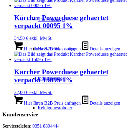
Kärcher Powerduese gehaertet
Trockensauger
verpackt 00095 1%
34,50
€
exkl. MwSt.
Nass- Trockensauger
Hier Ihren B2B Preis anfragen
Details anzeigen
Kärcher Powerduese gehaertet
Industriesauger
verpackt 15095 1%
32,00
€
exkl. MwSt.
Hier Ihren B2B Preis anfragen
Details anzeigen
Reinigungsroboter
Kundenservice
Servicetelefon
:
0351 8894444