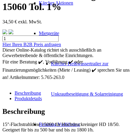
Kärcher Aktionen
15060 Tol. 1%
34,50
€
exkl. MwSt.
Mietgeräte
Kärcher
Powerduese
Hier Ihren B2B Preis anfragen
gehaertet
Dieser Online-Katalog richtet sich ausschließlich an
15060
Gewerbetreibende & öffentliche Einrichtungen.
Tol.
Für eine Beratung ✔️, Vorführung ✔️ oder
Kärcher Heißwassertrailer zur
1%
Finanzierungsmöglichkeiten (Miete / Leasing) ✔️ sprechen Sie uns
Menge
an!
Artikelnummer:
5.765-263.0
Beschreibung
Unkrautbeseitigung & Solarreinigung
Produktdetails
Beschreibung
15°-Flachstrahldüse 15060 für Hochdruckreiniger HD 18/50.
Beratung Vorführung
Geeignet für bis zu 500 bar und bis zu 1800 l/h.