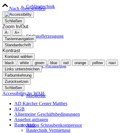
Gebläsetechnik
Nach oben scrollen
Schließen
Zoom In/Out
A-
A+
Stickstofferzeugung
Tastennavigation
Standardschrift
Kontrast
Kontrast wählen
black
white
green
blue
red
orange
yellow
navi
Beratung Vorführung
Links unterstreichen
Farbumkehrung
Zurücksetzen
Schließen
Accessibility by WAH
Mietgeräte
AD Kärcher Center Matthes
AGB
Allgemeine Geschäftsbedingungen
Angebot anfragen
Bautechnik
Aktion Schraubenkompressor
Bautechnik Vermietung