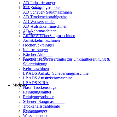
AD Industriesauger
Mietgeräte
AD Reinigungsroboter
AD Scheuer- Saugmaschinen
AD Trockeneisstrahlgeräte
AD Wasserspender
AD-Aufsitzkehrmaschinen
AD-Kehrmaschinen
Spritztechnik
Aufsitz ScheuerSaugmaschinen
Aufsitzkehrmaschinen
Hochdruckreiniger
Industriesauger
Kärcher Aktionen
Bautechnik Shop
Kärcher Heißwassertrailer zur Unkrautbeseitigung &
Solarreinigung
Kehrmaschinen
LP ADS Aufsitz- Scheuersaugmaschine
LP ADS Aufsitzkehrmaschine
LP ADS KIRA
Mietpark
Nass- Trockensauger
Reinigungsmittel
Reinigungsroboter
Scheuer- Saugmaschinen
Trockeneisstrahlgeräte
Trockensauger
Reinigung
Wasserspender