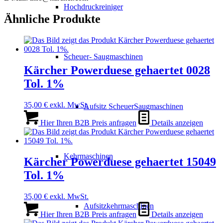
Hochdruckreiniger
Ähnliche Produkte
Scheuer- Saugmaschinen
Kärcher Powerduese gehaertet 0028
Tol. 1%
35,00
€
exkl. MwSt.
Aufsitz ScheuerSaugmaschinen
Hier Ihren B2B Preis anfragen
Details anzeigen
Kehrmaschinen
Kärcher Powerduese gehaertet 15049
Tol. 1%
35,00
€
exkl. MwSt.
Aufsitzkehrmaschinen
Hier Ihren B2B Preis anfragen
Details anzeigen