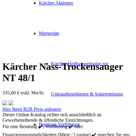
Kärcher Aktionen
Mietgeräte
Kärcher Heißwassertrailer zur
Kärcher Nass-Trockensauger
NT 48/1
335,00
€
exkl. MwSt.
Unkrautbeseitigung & Solarreinigung
Kärcher
Hier Ihren B2B Preis anfragen
Nass-
Dieser Online-Katalog richtet sich ausschließlich an
Trockensauger
Gewerbetreibende & öffentliche Einrichtungen.
Beratung Vorführung
NT
Für eine Beratung ✔️, Vorführung ✔️ oder
48/1
Finanzierungsmöglichkeiten (Miete / Leasing) ✔️ sprechen Sie uns