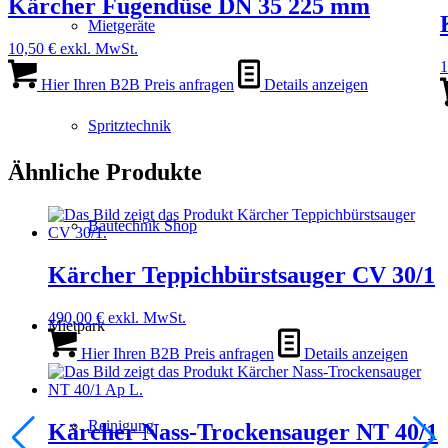
Kärcher Fugendüse DN 35 225 mm
Mietgeräte
10,50
€
exkl. MwSt.
1
Hier Ihren B2B Preis anfragen
Details anzeigen
Spritztechnik
Ähnliche Produkte
Bautechnik Shop
Kärcher Teppichbürstsauger CV 30/1
490,00
€
exkl. MwSt.
Mietpark
Hier Ihren B2B Preis anfragen
Details anzeigen
Reinigung
Kärcher Nass-Trockensauger NT 40/1