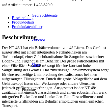
Menge
an!
Artikelnummer:
1.428-620.0
Gebrauchtgeräte
Beschreibung
Produktdetails
Produktdatenblätter
Beschreibung
Zubehör
Der NT 48/1 hat ein Behältervolumen von 48 Litern. Das Gerät ist
ausgestattet mit einem integrierten Netzkabelhaken am
Turbinenkopf, einer Zubehöraufnahme für Saugrohre sowie einer
Boden- und Fugendüse am Behälter. Der große Patronenfilter mit
Shop
einer Filterfläche von 0,8 m² sorgt für eine konstant hohe
Saugleistung des Gerätes. Das zuverlässige Schwimmersystem sorgt
für eine rechtzeitige Unterbrechung des Luftstromes bei allen
aufgesaugten Flüssigkeiten. Durch die große Ablagefläche auf dem
Gehäusekopf lassen sich Werkzeuge oder andere Utensilien
jederzeit griffbereit unterbringen. Ausgestattet ist der NT 48/1
Produkte
zusätzlich mit einem Ablassschlauch und einem robusten Fahrwerk
mit großen Bockrollen und Lenkrollen. Eine Feststellbremse und
integrierte Griffmulden am Behälter ermöglichen einen einfachen
Transport.