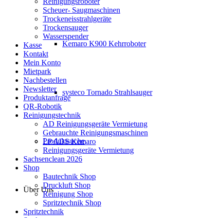
Reinigungsroboter
Scheuer- Saugmaschinen
Trockeneisstrahlgeräte
Trockensauger
Wasserspender
Kemaro K900 Kehrroboter
Kasse
Kontakt
Mein Konto
Mietpark
Nachbestellen
Newsletter
systeco Tornado Strahlsauger
Produktanfrage
QR-Robotik
Reinigungstechnik
AD Reinigungsgeräte Vermietung
Gebrauchte Reinigungsmaschinen
Produktsuche
LP ADS Kemaro
Reinigungsgeräte Vermietung
Sachsenclean 2026
Shop
Bautechnik Shop
Druckluft Shop
Über Uns
Reinigung Shop
Spritztechnik Shop
Spritztechnik