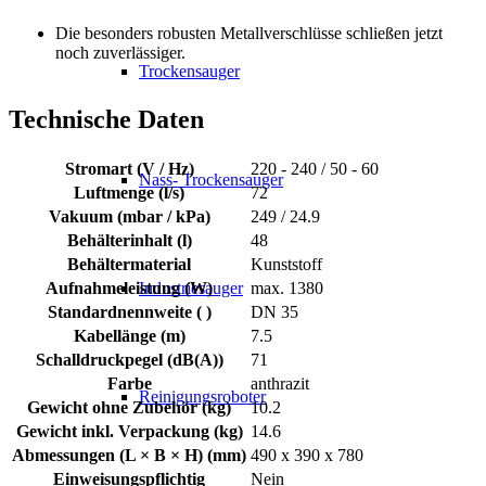
Die besonders robusten Metallverschlüsse schließen jetzt
noch zuverlässiger.
Trockensauger
Technische Daten
Stromart (V / Hz)
220 - 240 / 50 - 60
Nass- Trockensauger
Luftmenge (l/s)
72
Vakuum (mbar / kPa)
249 / 24.9
Behälterinhalt (l)
48
Behältermaterial
Kunststoff
Industriesauger
Aufnahmeleistung (W)
max. 1380
Standardnennweite ( )
DN 35
Kabellänge (m)
7.5
Schalldruckpegel (dB(A))
71
Farbe
anthrazit
Reinigungsroboter
Gewicht ohne Zubehör (kg)
10.2
Gewicht inkl. Verpackung (kg)
14.6
Abmessungen (L × B × H) (mm)
490 x 390 x 780
Einweisungspflichtig
Nein