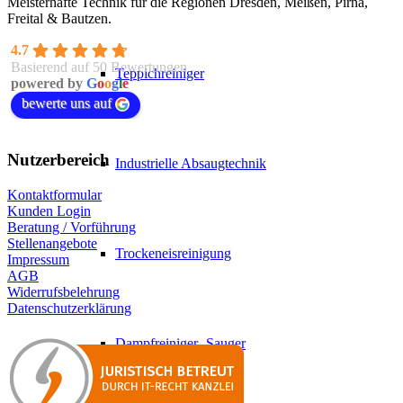
Meisterhafte Technik für die Regionen Dresden, Meißen, Pirna,
Freital & Bautzen.
4.7
Basierend auf 50 Bewertungen
Teppichreiniger
powered by
G
o
o
g
l
e
bewerte uns auf
Nutzerbereich
Industrielle Absaugtechnik
Kontaktformular
Kunden Login
Beratung / Vorführung
Stellenangebote
Trockeneisreinigung
Impressum
AGB
Widerrufsbelehrung
Datenschutzerklärung
Dampfreiniger- Sauger