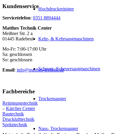
Kundenservice
Hochdruckreiniger
Servicetelefon
:
0351 8894444
Matthes Technik Center
Meißner Str. 2 a
01445 Radebeul
Kehr- & Kehrsaugmaschinen
Mo-Fr: 7:00-17:00 Uhr
Sa: geschlossen
So: geschlossen
Scheuer- Scheuersaugmaschinen
Email
:
info@matthes-technik.de
Fachbereiche
Trockensauger
Reinigungstechnik
–
Kärcher Center
Bautechnik
Drucklufttechnik
Spritztechnik
Nass- Trockensauger