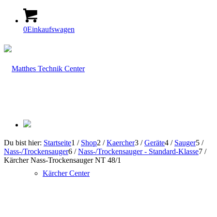
0
Einkaufswagen
Du bist hier:
Startseite
1
/
Shop
2
/
Kaercher
3
/
Geräte
4
/
Sauger
5
/
Nass-/Trockensauger
6
/
Nass-/Trockensauger - Standard-Klasse
7
/
Kärcher Nass-Trockensauger NT 48/1
Kärcher Center