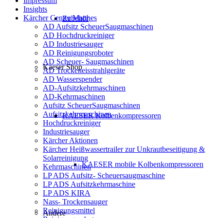
Impressum
Insights
Kärcher Center Matthes
Zubehör
AD Aufsitz ScheuerSaugmaschinen
AD Hochdruckreiniger
AD Industriesauger
AD Reinigungsroboter
AD Scheuer- Saugmaschinen
Kaeser Shop
AD Trockeneisstrahlgeräte
AD Wasserspender
AD-Aufsitzkehrmaschinen
AD-Kehrmaschinen
Aufsitz ScheuerSaugmaschinen
Aufsitzkehrmaschinen
KAESER Kolbenkompressoren
Hochdruckreiniger
Industriesauger
Kärcher Aktionen
Kärcher Heißwassertrailer zur Unkrautbeseitigung &
Solarreinigung
KAESER mobile Kolbenkompressoren
Kehrmaschinen
LP ADS Aufsitz- Scheuersaugmaschine
LP ADS Aufsitzkehrmaschine
LP ADS KIRA
Nass- Trockensauger
Reinigungsmittel
Andere