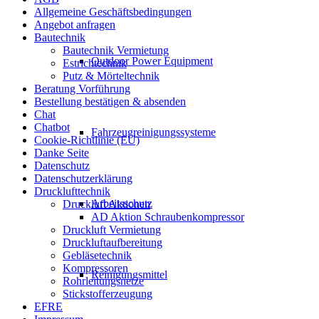
Allgemeine Geschäftsbedingungen
Angebot anfragen
Bautechnik
Bautechnik Vermietung
Outdoor Power Equipment
Estrichtechnik
Putz & Mörteltechnik
Beratung Vorführung
Bestellung bestätigen & absenden
Chat
Chatbot
Fahrzeugreinigungssysteme
Cookie-Richtlinie (EU)
Danke Seite
Datenschutz
Datenschutzerklärung
Drucklufttechnik
Arbeitsschutz
Druckluft Aktionen
AD Aktion Schraubenkompressor
Druckluft Vermietung
Druckluftaufbereitung
Gebläsetechnik
Kompressoren
Reinigungsmittel
Rohrleitungsnetze
Stickstofferzeugung
EFRE