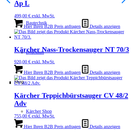
Ap L
499,00
€
exkl. MwSt.
Bautechnik
Hier Ihren B2B Preis anfragen
Details anzeigen
Kärcher Nass-Trockensauger NT 70/3
Druckluft
920,00
€
exkl. MwSt.
Hier Ihren B2B Preis anfragen
Details anzeigen
Shop
Kärcher Teppichbürstsauger CV 48/2
Adv
Kärcher Shop
755,00
€
exkl. MwSt.
Hier Ihren B2B Preis anfragen
Details anzeigen