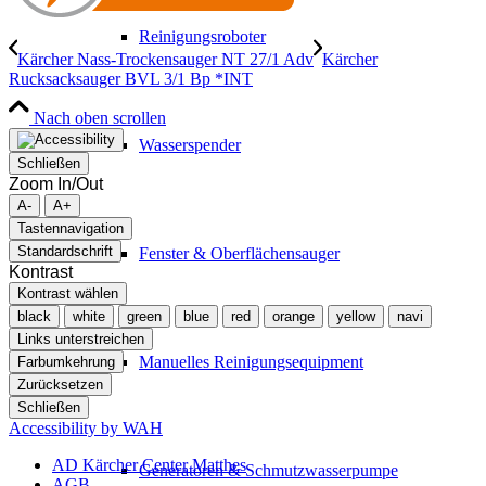
Reinigungsroboter
Kärcher Nass-Trockensauger NT 27/1 Adv
Kärcher
Rucksacksauger BVL 3/1 Bp *INT
Nach oben scrollen
Wasserspender
Schließen
Zoom In/Out
A-
A+
Tastennavigation
Standardschrift
Fenster & Oberflächensauger
Kontrast
Kontrast wählen
black
white
green
blue
red
orange
yellow
navi
Links unterstreichen
Manuelles Reinigungsequipment
Farbumkehrung
Zurücksetzen
Schließen
Accessibility by WAH
AD Kärcher Center Matthes
Generatoren & Schmutzwasserpumpe
AGB