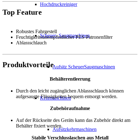
Hochdruckreiniger
Top Feature
Robustes Fahrgestell
Scheuer- Saugmaschinen
Feuchtigkeitsunempfindlicher PES-Patronenfilter
Ablassschlauch
Produktvorteile
Aufsitz ScheuerSaugmaschinen
Behälterentleerung
Durch den leicht zugänglichen Ablassschlauch können
aufgesaugte Flüssigkeiten bequem entsorgt werden.
Kehrmaschinen
Zubehöraufnahme
Auf der Rückseite des Geräts kann das Zubehör direkt am
Behälter fixiert werden.
Aufsitzkehrmaschinen
Stabile Verschlusslaschen aus Metall