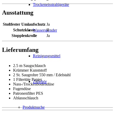
Trockeneisstrahlgeräte
Ausstattung
Stoßfester Umlaufschutz
Ja
Schutzklasse
II
Wasserspender
Stopplenkrolle
Ja
Lieferumfang
Reinigungsmittel
2.5 m Saugschlauch
Krümmer Kunststoff
2 St. Saugrohre 550 mm / Edelstahl
1 Filtertüte Papier
Zubehör
Nass-/Trockenbodendüse
Fugendüse
Patronenfilter PES
Ablassschlauch
Produktsuche