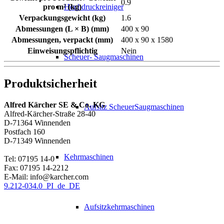
0.9
Hochdruckreiniger
pro m² (kg)
Verpackungsgewicht (kg)
1.6
Abmessungen (L × B) (mm)
400 x 90
Abmessungen, verpackt (mm)
400 x 90 x 1580
Einweisungspflichtig
Nein
Scheuer- Saugmaschinen
Produktsicherheit
Alfred Kärcher SE & Co. KG
Aufsitz ScheuerSaugmaschinen
Alfred-Kärcher-Straße 28-40
D-71364 Winnenden
Postfach 160
D-71349 Winnenden
Kehrmaschinen
Tel: 07195 14-0
Fax: 07195 14-2212
E-Mail: info@karcher.com
9.212-034.0_PI_de_DE
Aufsitzkehrmaschinen