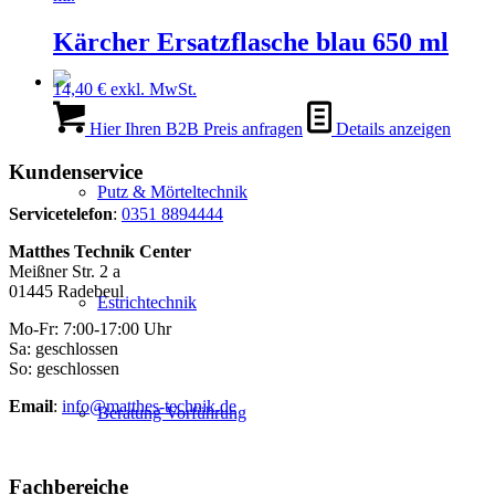
Kärcher Ersatzflasche blau 650 ml
14,40
€
exkl. MwSt.
Hier Ihren B2B Preis anfragen
Details anzeigen
Kundenservice
Putz & Mörteltechnik
Servicetelefon
:
0351 8894444
Matthes Technik Center
Meißner Str. 2 a
01445 Radebeul
Estrichtechnik
Mo-Fr: 7:00-17:00 Uhr
Sa: geschlossen
So: geschlossen
Email
:
info@matthes-technik.de
Beratung Vorführung
Fachbereiche