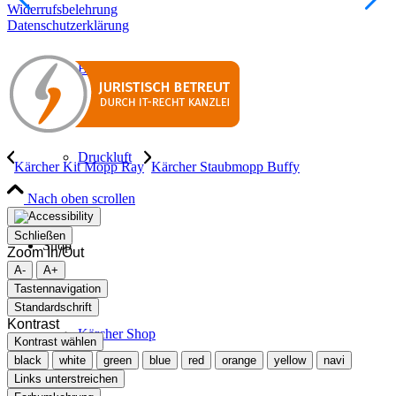
Widerrufsbelehrung
Datenschutzerklärung
Bautechnik
Druckluft
Kärcher Kit Mopp Ray
Kärcher Staubmopp Buffy
Nach oben scrollen
Schließen
Shop
Zoom In/Out
A-
A+
Tastennavigation
Standardschrift
Kontrast
Kärcher Shop
Kontrast wählen
black
white
green
blue
red
orange
yellow
navi
Links unterstreichen