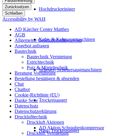
Farbumkehrung
Zurücksetzen
Hochdruckreiniger
Schließen
Accessibility by WAH
AD Kärcher Center Matthes
AGB
Kehr- & Kehrsaugmaschinen
Allgemeine Geschäftsbedingungen
Angebot anfragen
Bautechnik
Bautechnik Vermietung
Estrichtechnik
Putz & Mörteltechnik
Scheuer- Scheuersaugmaschinen
Beratung Vorführung
Bestellung bestätigen & absenden
Chat
Chatbot
Cookie-Richtlinie (EU)
Trockensauger
Danke Seite
Datenschutz
Datenschutzerklärung
Drucklufttechnik
Druckluft Aktionen
AD Aktion Schraubenkompressor
Nass- Trockensauger
Druckluft Vermietung