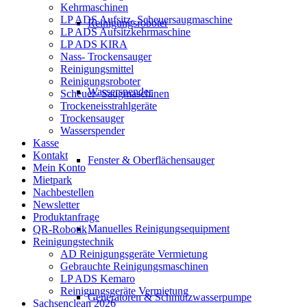
Kehrmaschinen
LP ADS Aufsitz- Scheuersaugmaschine
Reinigungsroboter
LP ADS Aufsitzkehrmaschine
LP ADS KIRA
Nass- Trockensauger
Reinigungsmittel
Reinigungsroboter
Wasserspender
Scheuer- Saugmaschinen
Trockeneisstrahlgeräte
Trockensauger
Wasserspender
Kasse
Kontakt
Fenster & Oberflächensauger
Mein Konto
Mietpark
Nachbestellen
Newsletter
Produktanfrage
Manuelles Reinigungsequipment
QR-Robotik
Reinigungstechnik
AD Reinigungsgeräte Vermietung
Gebrauchte Reinigungsmaschinen
LP ADS Kemaro
Reinigungsgeräte Vermietung
Generatoren & Schmutzwasserpumpe
Sachsenclean 2026