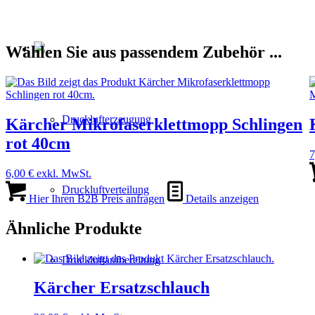
Wählen Sie aus passendem Zubehör ...
Drucklufterzeugung
Kärcher Mikrofaserklettmopp Schlingen
rot 40cm
7
6,00
€
exkl. MwSt.
Druckluftverteilung
Hier Ihren B2B Preis anfragen
Details anzeigen
Ähnliche Produkte
Druckluftaufbereitung
Kärcher Ersatzschlauch