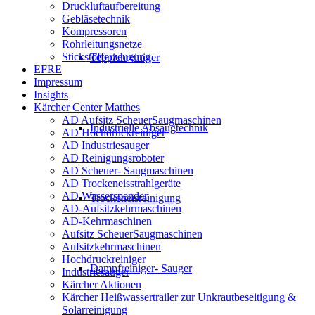
Druckluftaufbereitung
Gebläsetechnik
Kompressoren
Rohrleitungsnetze
Stickstofferzeugung
Teppichreiniger
EFRE
Impressum
Insights
Kärcher Center Matthes
AD Aufsitz ScheuerSaugmaschinen
Industrielle Absaugtechnik
AD Hochdruckreiniger
AD Industriesauger
AD Reinigungsroboter
AD Scheuer- Saugmaschinen
AD Trockeneisstrahlgeräte
AD Wasserspender
Trockeneisreinigung
AD-Aufsitzkehrmaschinen
AD-Kehrmaschinen
Aufsitz ScheuerSaugmaschinen
Aufsitzkehrmaschinen
Hochdruckreiniger
Dampfreiniger- Sauger
Industriesauger
Kärcher Aktionen
Kärcher Heißwassertrailer zur Unkrautbeseitigung &
Solarreinigung