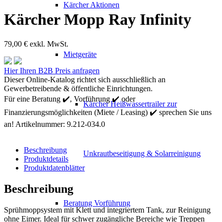
Kärcher Aktionen
Kärcher Mopp Ray Infinity
79,00
€
exkl. MwSt.
Mietgeräte
Kärcher
Hier Ihren B2B Preis anfragen
Mopp
Dieser Online-Katalog richtet sich ausschließlich an
Ray
Gewerbetreibende & öffentliche Einrichtungen.
Infinity
Für eine Beratung ✔️, Vorführung ✔️ oder
Kärcher Heißwassertrailer zur
Menge
Finanzierungsmöglichkeiten (Miete / Leasing) ✔️ sprechen Sie uns
an!
Artikelnummer:
9.212-034.0
Beschreibung
Unkrautbeseitigung & Solarreinigung
Produktdetails
Produktdatenblätter
Beschreibung
Beratung Vorführung
Sprühmoppsystem mit Klett und integriertem Tank, zur Reinigung
ohne Eimer. Ideal für schwer zugängliche Bereiche wie Treppen