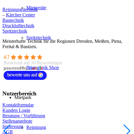
Mietgeräte
Reinigungstechnik
–
Kärcher Center
Bautechnik
Drucklufttechnik
Spritztechnik
Spritztechnik
Meisterhafte Technik für die Regionen Dresden, Meißen, Pirna,
Freital & Bautzen.
4.7
Basierend auf 50 Bewertungen
Bautechnik Shop
powered by
G
o
o
g
l
e
bewerte uns auf
Nutzerbereich
Mietpark
Kontaktformular
Kunden Login
Beratung / Vorführung
Stellenangebote
Impressum
Reinigung
AGB