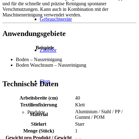
und für die schnelle und präzise Reinigung spontaner
Verschmutzungen. Kann auch in Kombination mit der
Maschinenreinigung verwendet werden.
Gebrauchtgeräte
Anwendungsgebiete
Beispiele
Zubehör
Boden – Nassreinigung
Boden Waschraum – Nassreinigung
Shop
Technische Daten
Arbeitsbreite (cm)
40
Textilienfixierung
Klett
Aluminium / Stahl / PP /
Produkte
Material
Gummi / POM
Stielart
Starr
Menge (Stück)
1
Gewicht pro Produkt / Gewicht