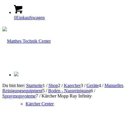
0
Einkaufswagen
Du bist hier:
Startseite
1
/
Shop
2
/
Kaercher
3
/
Geräte
4
/
Manuelles
Reinigungsequipment
5
/
Boden - Nassreinigung
6
/
Spraymopsysteme
7
/
Kärcher Mopp Ray Infinity
Kärcher Center