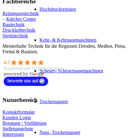
Fachbereiche
Hochdruckreiniger
Reinigungstechnik
–
Kärcher Center
Bautechnik
Drucklufttechnik
Spritztechnik
Kehr- & Kehrsaugmaschinen
Meisterhafte Technik für die Regionen Dresden, Meißen, Pirna,
Freital & Bautzen.
4.7
Basierend auf 50 Bewertungen
Scheuer- Scheuersaugmaschinen
powered by
G
o
o
g
l
e
bewerte uns auf
Nutzerbereich
Trockensauger
Kontaktformular
Kunden Login
Beratung / Vorführung
Stellenangebote
Nass- Trockensauger
Impressum