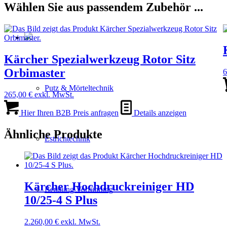
Wählen Sie aus passendem Zubehör ...
Kärcher Spezialwerkzeug Rotor Sitz
Orbimaster
6
Putz & Mörteltechnik
265,00
€
exkl. MwSt.
Hier Ihren B2B Preis anfragen
Details anzeigen
Ähnliche Produkte
Estrichtechnik
Kärcher Hochdruckreiniger HD
Beratung Vorführung
10/25-4 S Plus
2.260,00
€
exkl. MwSt.