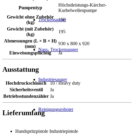
Höchstleistungs-Kärcher-
Pumpentyp
Kurbelwellenpumpe
Gewicht ohne Zubehör
Trockensauger
150
(kg)
Gewicht (mit Zubehör)
195
(kg)
Abmessungen (L × B × H)
930 x 800 x 920
(mm)
Nass- Trockensauger
Einweisungspflichtig
Ja
Ausstattung
Industriesauger
Hochdruckschlauch
10 / Heavy duty
Sicherheitsventil
Ja
Betriebsstundenzähler
Ja
Reinigungsroboter
Lieferumfang
Handspritzpistole Industriepistole