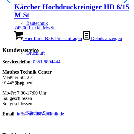
Kärcher Hochdruckreiniger HD 6/15
M St
Bautechnik
745,00
€
exkl. MwSt.
Hier Ihren B2B Preis anfragen
Details anzeigen
Kundenservice
Druckluft
Servicetelefon
:
0351 8894444
Matthes Technik Center
Meißner Str. 2 a
01445 Radebeul
Shop
Mo-Fr: 7:00-17:00 Uhr
Sa: geschlossen
So: geschlossen
Kärcher Shop
Email
:
info@matthes-technik.de