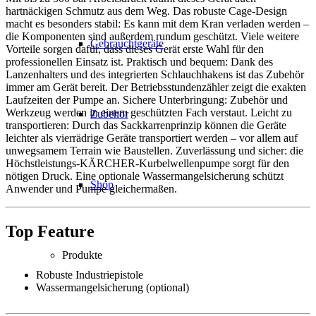
hartnäckigen Schmutz aus dem Weg. Das robuste Cage-Design
macht es besonders stabil: Es kann mit dem Kran verladen werden –
die Komponenten sind außerdem rundum geschützt. Viele weitere
Gebrauchtgeräte
Vorteile sorgen dafür, dass dieses Gerät erste Wahl für den
professionellen Einsatz ist. Praktisch und bequem: Dank des
Lanzenhalters und des integrierten Schlauchhakens ist das Zubehör
immer am Gerät bereit. Der Betriebsstundenzähler zeigt die exakten
Laufzeiten der Pumpe an. Sichere Unterbringung: Zubehör und
Werkzeug werden in einem geschützten Fach verstaut. Leicht zu
Zubehör
transportieren: Durch das Sackkarrenprinzip können die Geräte
leichter als vierrädrige Geräte transportiert werden – vor allem auf
unwegsamem Terrain wie Baustellen. Zuverlässung und sicher: die
Höchstleistungs-KÄRCHER-Kurbelwellenpumpe sorgt für den
nötigen Druck. Eine optionale Wassermangelsicherung schützt
Shop
Anwender und Pumpe gleichermaßen.
Top Feature
Produkte
Robuste Industriepistole
Wassermangelsicherung (optional)