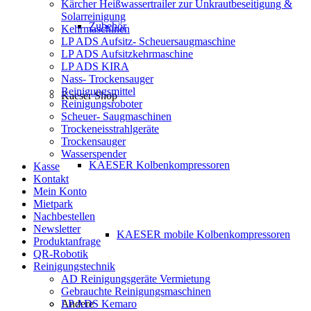
Kärcher Heißwassertrailer zur Unkrautbeseitigung &
Solarreinigung
Zubehör
Kehrmaschinen
LP ADS Aufsitz- Scheuersaugmaschine
LP ADS Aufsitzkehrmaschine
LP ADS KIRA
Nass- Trockensauger
Reinigungsmittel
Kaeser Shop
Reinigungsroboter
Scheuer- Saugmaschinen
Trockeneisstrahlgeräte
Trockensauger
Wasserspender
KAESER Kolbenkompressoren
Kasse
Kontakt
Mein Konto
Mietpark
Nachbestellen
Newsletter
KAESER mobile Kolbenkompressoren
Produktanfrage
QR-Robotik
Reinigungstechnik
AD Reinigungsgeräte Vermietung
Gebrauchte Reinigungsmaschinen
LP ADS Kemaro
Andere