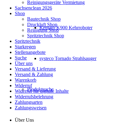
Reinigungsgeräte Vermietung
Sachsenclean 2026
Shop
Bautechnik Shop
Druckluft Shop
Kemaro K900 Kehrroboter
Reinigung Shop
Spritztechnik Shop
Spritztechnik
Starkregen
Stellenangebote
Suche
systeco Tornado Strahlsauger
Über uns
Versand & Lieferung
Versand & Zahlung
Warenkorb
Widerruf
Produktsuche
Widerruf für digitale Inhalte
Widerrufsbelehrung
Zahlungsarten
Zahlungsweisen
Über Uns