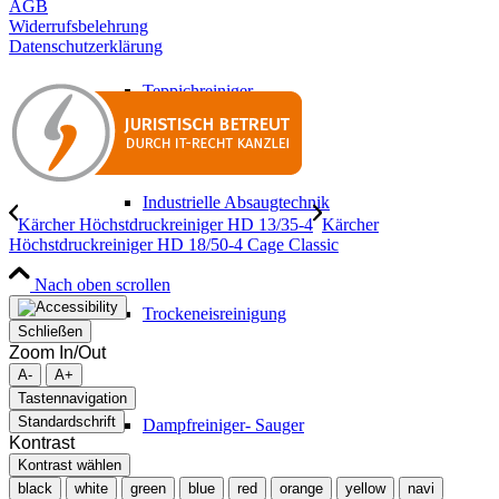
AGB
Widerrufsbelehrung
Datenschutzerklärung
Teppichreiniger
Industrielle Absaugtechnik
Kärcher Höchstdruckreiniger HD 13/35-4
Kärcher
Höchstdruckreiniger HD 18/50-4 Cage Classic
Nach oben scrollen
Trockeneisreinigung
Schließen
Zoom In/Out
A-
A+
Tastennavigation
Standardschrift
Dampfreiniger- Sauger
Kontrast
Kontrast wählen
black
white
green
blue
red
orange
yellow
navi