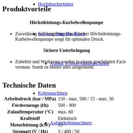
Hochdruckreiniger
Produktvorteile
Höchstleistungs-Kurbelwellenpumpe
Scheuer- Saugmaschinen
Zuverlässig und langlebig: Die Kärcher Höchstleistungs-
Kurbelwellenpumpe sorgt für optimalen Druck.
Sichere Unterbringung
Zubehör und Werkzeug werden in einem geschützten Fach
Aufsitz ScheuerSaugmaschinen
verstaut. Somit ist immer alles aufgeräumt.
Technische Daten
Kehrmaschinen
Arbeitsdruck (bar / MPa)
150 - max. 500 / 15 - max. 50
Fördermenge (l/h)
500 - 900
Zulauftemperatur (°C)
max. 60
Kraftstoff
Elektrisch
Aufsitzkehrmaschinen
Motorleistung (kW)
15
Stromart (V / Hz)
3 / 400 / 50