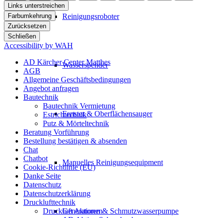
Links unterstreichen
Farbumkehrung
Reinigungsroboter
Zurücksetzen
Schließen
Accessibility by WAH
AD Kärcher Center Matthes
Wasserspender
AGB
Allgemeine Geschäftsbedingungen
Angebot anfragen
Bautechnik
Bautechnik Vermietung
Fenster & Oberflächensauger
Estrichtechnik
Putz & Mörteltechnik
Beratung Vorführung
Bestellung bestätigen & absenden
Chat
Chatbot
Manuelles Reinigungsequipment
Cookie-Richtlinie (EU)
Danke Seite
Datenschutz
Datenschutzerklärung
Drucklufttechnik
Druckluft Aktionen
Generatoren & Schmutzwasserpumpe