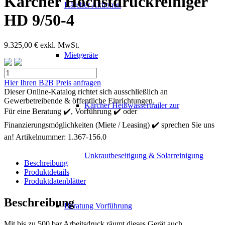
Kärcher Höchstdruckreiniger
Kärcher Aktionen
HD 9/50-4
9.325,00
€
exkl. MwSt.
Mietgeräte
Kärcher
Höchstdruckreiniger
Hier Ihren B2B Preis anfragen
HD
Dieser Online-Katalog richtet sich ausschließlich an
9/50-
Gewerbetreibende & öffentliche Einrichtungen.
Kärcher Heißwassertrailer zur
4
Für eine Beratung ✔️, Vorführung ✔️ oder
Menge
Finanzierungsmöglichkeiten (Miete / Leasing) ✔️ sprechen Sie uns
an!
Artikelnummer:
1.367-156.0
Unkrautbeseitigung & Solarreinigung
Beschreibung
Produktdetails
Produktdatenblätter
Beschreibung
Beratung Vorführung
Mit bis zu 500 bar Arbeitsdruck räumt dieses Gerät auch