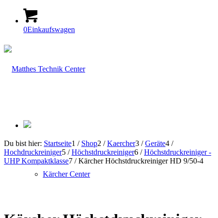
0
Einkaufswagen
Du bist hier:
Startseite
1
/
Shop
2
/
Kaercher
3
/
Geräte
4
/
Hochdruckreiniger
5
/
Höchstdruckreiniger
6
/
Höchstdruckreiniger -
UHP Kompaktklasse
7
/
Kärcher Höchstdruckreiniger HD 9/50-4
Kärcher Center