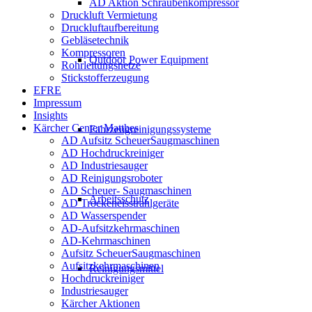
AD Aktion Schraubenkompressor
Druckluft Vermietung
Druckluftaufbereitung
Gebläsetechnik
Kompressoren
Outdoor Power Equipment
Rohrleitungsnetze
Stickstofferzeugung
EFRE
Impressum
Insights
Kärcher Center Matthes
Fahrzeugreinigungssysteme
AD Aufsitz ScheuerSaugmaschinen
AD Hochdruckreiniger
AD Industriesauger
AD Reinigungsroboter
AD Scheuer- Saugmaschinen
Arbeitsschutz
AD Trockeneisstrahlgeräte
AD Wasserspender
AD-Aufsitzkehrmaschinen
AD-Kehrmaschinen
Aufsitz ScheuerSaugmaschinen
Aufsitzkehrmaschinen
Reinigungsmittel
Hochdruckreiniger
Industriesauger
Kärcher Aktionen