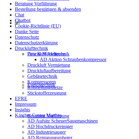
Beratung Vorführung
Bestellung bestätigen & absenden
Chat
Chatbot
Cookie-Richtlinie (EU)
Danke Seite
Datenschutz
Datenschutzerklärung
Drucklufttechnik
Druckluft Aktionen
Putz & Mörteltechnik
AD Aktion Schraubenkompressor
Druckluft Vermietung
Druckluftaufbereitung
Gebläsetechnik
Kompressoren
Estrichtechnik
Rohrleitungsnetze
Stickstofferzeugung
EFRE
Impressum
Insights
Kärcher Center Matthes
Beratung Vorführung
AD Aufsitz ScheuerSaugmaschinen
AD Hochdruckreiniger
AD Industriesauger
AD Reinigungsroboter