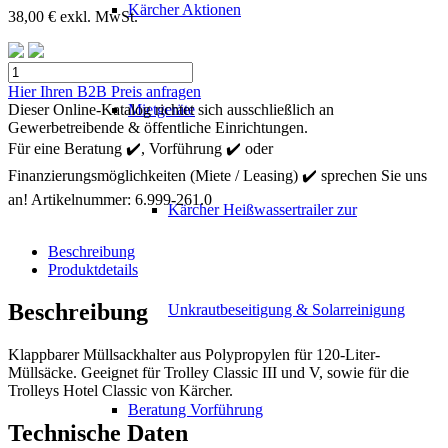
Kärcher Aktionen
38,00
€
exkl. MwSt.
Kärcher
Halter
Hier Ihren B2B Preis anfragen
Sack
Dieser Online-Katalog richtet sich ausschließlich an
Mietgeräte
klappbar
Gewerbetreibende & öffentliche Einrichtungen.
Menge
Für eine Beratung ✔️, Vorführung ✔️ oder
Finanzierungsmöglichkeiten (Miete / Leasing) ✔️ sprechen Sie uns
an!
Artikelnummer:
6.999-261.0
Kärcher Heißwassertrailer zur
Beschreibung
Produktdetails
Beschreibung
Unkrautbeseitigung & Solarreinigung
Klappbarer Müllsackhalter aus Polypropylen für 120-Liter-
Müllsäcke. Geeignet für Trolley Classic III und V, sowie für die
Trolleys Hotel Classic von Kärcher.
Beratung Vorführung
Technische Daten