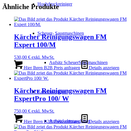
Hochdruckreiniger
Ähnliche Produkte
Scheuer- Saugmaschinen
Kärcher Reinigungswagen FM
Expert 100/M
530,00
€
exkl. MwSt.
Aufsitz ScheuerSaugmaschinen
Hier Ihren B2B Preis anfragen
Details anzeigen
Kärcher Reinigungswagen FM
Kehrmaschinen
ExpertPro 100/ W
750,00
€
exkl. MwSt.
Aufsitzkehrmaschinen
Hier Ihren B2B Preis anfragen
Details anzeigen