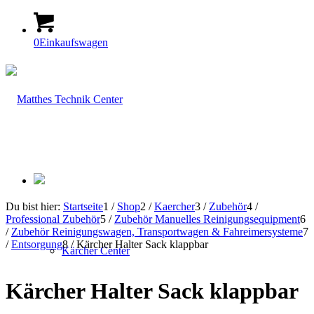
0
Einkaufswagen
Du bist hier:
Startseite
1
/
Shop
2
/
Kaercher
3
/
Zubehör
4
/
Professional Zubehör
5
/
Zubehör Manuelles Reinigungsequipment
6
/
Zubehör Reinigungswagen, Transportwagen & Fahreimersysteme
7
/
Entsorgung
8
/
Kärcher Halter Sack klappbar
Kärcher Center
Kärcher Halter Sack klappbar