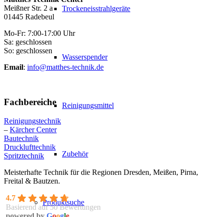
Meißner Str. 2 a
Trockeneisstrahlgeräte
01445 Radebeul
Mo-Fr: 7:00-17:00 Uhr
Sa: geschlossen
So: geschlossen
Wasserspender
Email
:
info@matthes-technik.de
Fachbereiche
Reinigungsmittel
Reinigungstechnik
–
Kärcher Center
Bautechnik
Drucklufttechnik
Zubehör
Spritztechnik
Meisterhafte Technik für die Regionen Dresden, Meißen, Pirna,
Freital & Bautzen.
4.7
Produktsuche
Basierend auf 50 Bewertungen
powered by
G
o
o
g
l
e