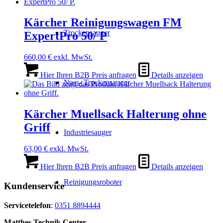
Kärcher Reinigungswagen FM
Trockensauger
ExpertPro 50/ P
660,00
€
exkl. MwSt.
Hier Ihren B2B Preis anfragen
Details anzeigen
Nass- Trockensauger
Kärcher Muellsack Halterung ohne
Griff
Industriesauger
63,00
€
exkl. MwSt.
Hier Ihren B2B Preis anfragen
Details anzeigen
Reinigungsroboter
Kundenservice
Servicetelefon
:
0351 8894444
Matthes Technik Center