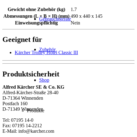
Gewicht ohne Zubehör (kg)
1.7
Abmessungen (L × B × H) (mm)
490 x 440 x 145
Gebrauchtgeräte
Einweisungspflichtig
Nein
Geeignet für
Zubehör
Kärcher Trolley Hotel Classic III
Produktsicherheit
Shop
Alfred Kärcher SE & Co. KG
Alfred-Kärcher-Straße 28-40
D-71364 Winnenden
Postfach 160
D-71349 Winnenden
Produkte
Tel: 07195 14-0
Fax: 07195 14-2212
E-Mail: info@karcher.com