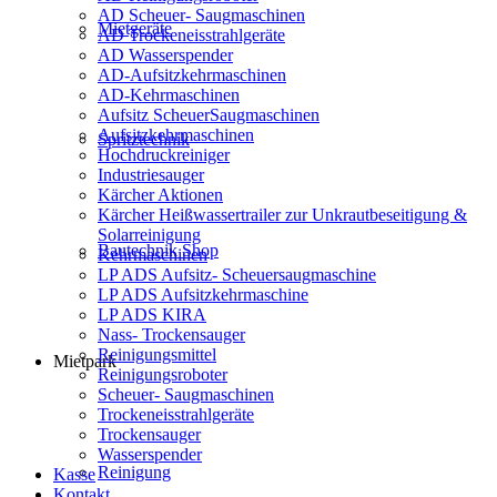
AD Scheuer- Saugmaschinen
Mietgeräte
AD Trockeneisstrahlgeräte
AD Wasserspender
AD-Aufsitzkehrmaschinen
AD-Kehrmaschinen
Aufsitz ScheuerSaugmaschinen
Aufsitzkehrmaschinen
Spritztechnik
Hochdruckreiniger
Industriesauger
Kärcher Aktionen
Kärcher Heißwassertrailer zur Unkrautbeseitigung &
Solarreinigung
Bautechnik Shop
Kehrmaschinen
LP ADS Aufsitz- Scheuersaugmaschine
LP ADS Aufsitzkehrmaschine
LP ADS KIRA
Nass- Trockensauger
Reinigungsmittel
Mietpark
Reinigungsroboter
Scheuer- Saugmaschinen
Trockeneisstrahlgeräte
Trockensauger
Wasserspender
Reinigung
Kasse
Kontakt