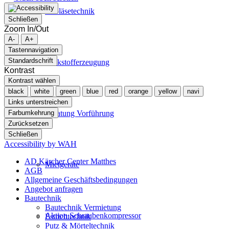
Gebläsetechnik
Schließen
Zoom In/Out
A-
A+
Tastennavigation
Standardschrift
Stickstofferzeugung
Kontrast
Kontrast wählen
black
white
green
blue
red
orange
yellow
navi
Links unterstreichen
Farbumkehrung
Beratung Vorführung
Zurücksetzen
Schließen
Accessibility by WAH
AD Kärcher Center Matthes
Mietgeräte
AGB
Allgemeine Geschäftsbedingungen
Angebot anfragen
Bautechnik
Bautechnik Vermietung
Aktion Schraubenkompressor
Estrichtechnik
Putz & Mörteltechnik