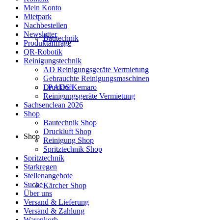
Mein Konto
Mietpark
Nachbestellen
Newsletter
Bautechnik
Produktanfrage
QR-Robotik
Reinigungstechnik
AD Reinigungsgeräte Vermietung
Gebrauchte Reinigungsmaschinen
LP ADS Kemaro
Druckluft
Reinigungsgeräte Vermietung
Sachsenclean 2026
Shop
Bautechnik Shop
Druckluft Shop
Shop
Reinigung Shop
Spritztechnik Shop
Spritztechnik
Starkregen
Stellenangebote
Suche
Kärcher Shop
Über uns
Versand & Lieferung
Versand & Zahlung
Warenkorb