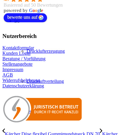
Basierend auf 50 Bewertungen
powered by
G
o
o
g
l
e
bewerte uns auf
Nutzerbereich
Kontaktformular
Drucklufterzeugung
Kunden Login
Beratung / Vorführung
Stellenangebote
Impressum
AGB
Widerrufsbelehrung
Druckluftverteilung
Datenschutzerklärung
Druckluftaufbereitung
Kärcher Düse flexibel Gummimundstueck DN 70
Kärcher