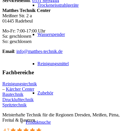
Servicetelefon
:
0351 8894444
Trockeneisstrahlgeräte
Matthes Technik Center
Meißner Str. 2 a
01445 Radebeul
Mo-Fr: 7:00-17:00 Uhr
Wasserspender
Sa: geschlossen
So: geschlossen
Email
:
info@matthes-technik.de
Reinigungsmittel
Fachbereiche
Reinigungstechnik
–
Kärcher Center
Zubehör
Bautechnik
Drucklufttechnik
Spritztechnik
Meisterhafte Technik für die Regionen Dresden, Meißen, Pirna,
Freital & Bautzen.
Produktsuche
4.7