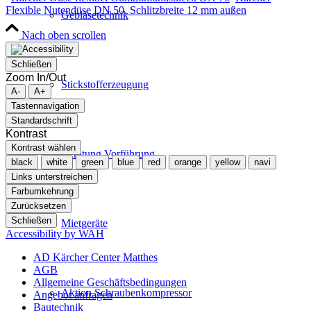
Flexible Nutendüse DN 50, Schlitzbreite 12 mm außen
Gebläsetechnik
Nach oben scrollen
Schließen
Zoom In/Out
Stickstofferzeugung
A-
A+
Tastennavigation
Standardschrift
Kontrast
Kontrast wählen
Beratung Vorführung
black
white
green
blue
red
orange
yellow
navi
Links unterstreichen
Farbumkehrung
Zurücksetzen
Schließen
Mietgeräte
Accessibility by WAH
AD Kärcher Center Matthes
AGB
Allgemeine Geschäftsbedingungen
Aktion Schraubenkompressor
Angebot anfragen
Bautechnik