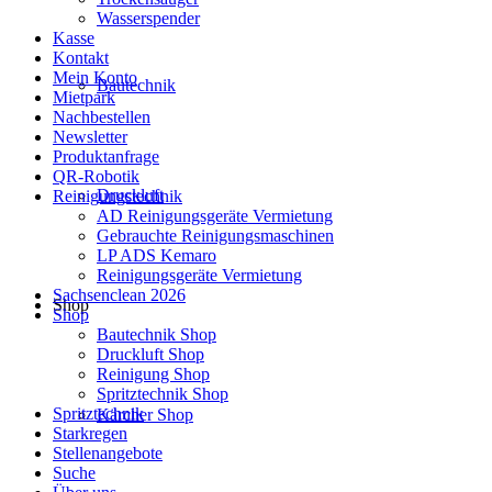
Wasserspender
Kasse
Kontakt
Mein Konto
Bautechnik
Mietpark
Nachbestellen
Newsletter
Produktanfrage
QR-Robotik
Druckluft
Reinigungstechnik
AD Reinigungsgeräte Vermietung
Gebrauchte Reinigungsmaschinen
LP ADS Kemaro
Reinigungsgeräte Vermietung
Sachsenclean 2026
Shop
Shop
Bautechnik Shop
Druckluft Shop
Reinigung Shop
Spritztechnik Shop
Spritztechnik
Kärcher Shop
Starkregen
Stellenangebote
Suche