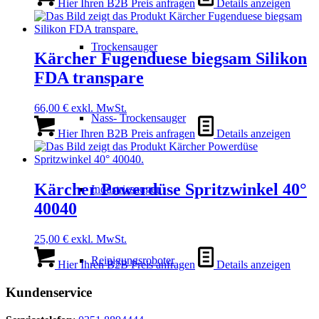
Hier Ihren B2B Preis anfragen
Details anzeigen
Trockensauger
Kärcher Fugenduese biegsam Silikon
FDA transpare
66,00
€
exkl. MwSt.
Nass- Trockensauger
Hier Ihren B2B Preis anfragen
Details anzeigen
Kärcher Powerdüse Spritzwinkel 40°
Industriesauger
40040
25,00
€
exkl. MwSt.
Reinigungsroboter
Hier Ihren B2B Preis anfragen
Details anzeigen
Kundenservice