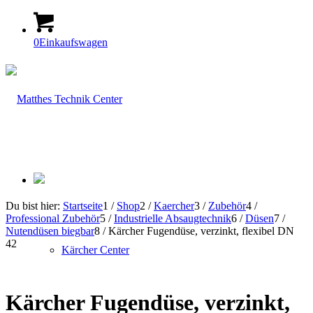
0
Einkaufswagen
Du bist hier:
Startseite
1
/
Shop
2
/
Kaercher
3
/
Zubehör
4
/
Professional Zubehör
5
/
Industrielle Absaugtechnik
6
/
Düsen
7
/
Nutendüsen biegbar
8
/
Kärcher Fugendüse, verzinkt, flexibel DN
42
Kärcher Center
Kärcher Fugendüse, verzinkt,