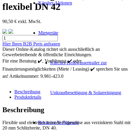
Kärcher Aktionen
flexibel DN 42
90,50
€
exkl. MwSt.
Mietgeräte
Kärcher
Fugendüse,
Hier Ihren B2B Preis anfragen
verzinkt,
Dieser Online-Katalog richtet sich ausschließlich an
flexibel
Gewerbetreibende & öffentliche Einrichtungen.
DN
Für eine Beratung ✔️, Vorführung ✔️ oder
Kärcher Heißwassertrailer zur
42
Finanzierungsmöglichkeiten (Miete / Leasing) ✔️ sprechen Sie uns
Menge
an!
Artikelnummer:
9.981-423.0
Beschreibung
Unkrautbeseitigung & Solarreinigung
Produktdetails
Beschreibung
Flexible und elektrisch leitende Fugendüse aus verzinktem Stahl mit
Beratung Vorführung
20 mm Schlitzbreite, DN 40.