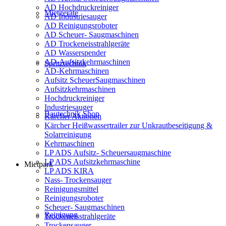
AD Hochdruckreiniger
Mietgeräte
AD Industriesauger
AD Reinigungsroboter
AD Scheuer- Saugmaschinen
AD Trockeneisstrahlgeräte
AD Wasserspender
AD-Aufsitzkehrmaschinen
Spritztechnik
AD-Kehrmaschinen
Aufsitz ScheuerSaugmaschinen
Aufsitzkehrmaschinen
Hochdruckreiniger
Industriesauger
Bautechnik Shop
Kärcher Aktionen
Kärcher Heißwassertrailer zur Unkrautbeseitigung &
Solarreinigung
Kehrmaschinen
LP ADS Aufsitz- Scheuersaugmaschine
LP ADS Aufsitzkehrmaschine
Mietpark
LP ADS KIRA
Nass- Trockensauger
Reinigungsmittel
Reinigungsroboter
Scheuer- Saugmaschinen
Reinigung
Trockeneisstrahlgeräte
Trockensauger