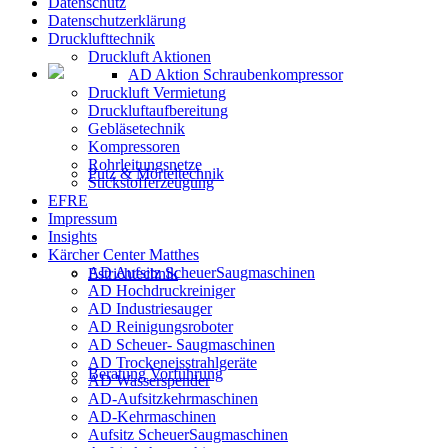
Datenschutz
Datenschutzerklärung
Drucklufttechnik
Druckluft Aktionen
AD Aktion Schraubenkompressor
Druckluft Vermietung
Druckluftaufbereitung
Gebläsetechnik
Kompressoren
Rohrleitungsnetze
Putz & Mörteltechnik
Stickstofferzeugung
EFRE
Impressum
Insights
Kärcher Center Matthes
AD Aufsitz ScheuerSaugmaschinen
Estrichtechnik
AD Hochdruckreiniger
AD Industriesauger
AD Reinigungsroboter
AD Scheuer- Saugmaschinen
AD Trockeneisstrahlgeräte
Beratung Vorführung
AD Wasserspender
AD-Aufsitzkehrmaschinen
AD-Kehrmaschinen
Aufsitz ScheuerSaugmaschinen