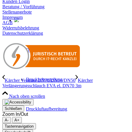
Kunden Login
Beratung / Vorführung
Stellenangebote
Impressum
AGB
Widerrufsbelehrung
Datenschutzerklärung
Drucklufterzeugung
Druckluftverteilung
Kärcher Verteiler DN70/DN50/DN50
Kärcher
Verlängerungsschlauch EVA el. DN70 3m
Nach oben scrollen
Druckluftaufbereitung
Schließen
Zoom In/Out
A-
A+
Tastennavigation