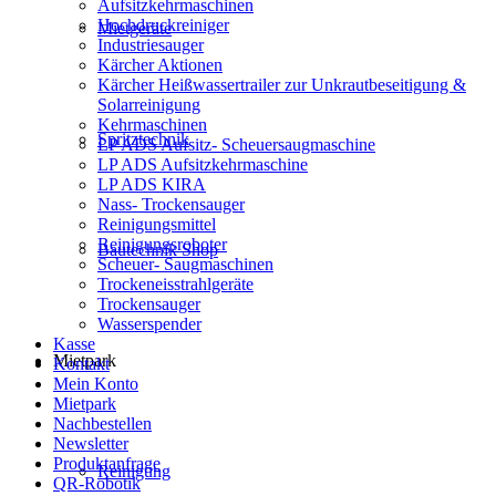
Aufsitzkehrmaschinen
Hochdruckreiniger
Mietgeräte
Industriesauger
Kärcher Aktionen
Kärcher Heißwassertrailer zur Unkrautbeseitigung &
Solarreinigung
Kehrmaschinen
Spritztechnik
LP ADS Aufsitz- Scheuersaugmaschine
LP ADS Aufsitzkehrmaschine
LP ADS KIRA
Nass- Trockensauger
Reinigungsmittel
Reinigungsroboter
Bautechnik Shop
Scheuer- Saugmaschinen
Trockeneisstrahlgeräte
Trockensauger
Wasserspender
Kasse
Mietpark
Kontakt
Mein Konto
Mietpark
Nachbestellen
Newsletter
Produktanfrage
Reinigung
QR-Robotik