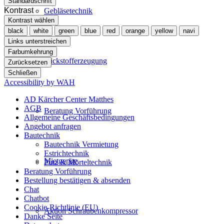
Standardschrift
Kontrast
Gebläsetechnik
Kontrast wählen
black
white
green
blue
red
orange
yellow
navi
Links unterstreichen
Farbumkehrung
Stickstofferzeugung
Zurücksetzen
Schließen
Accessibility by WAH
AD Kärcher Center Matthes
AGB
Beratung Vorführung
Allgemeine Geschäftsbedingungen
Angebot anfragen
Bautechnik
Bautechnik Vermietung
Estrichtechnik
Mietgeräte
Putz & Mörteltechnik
Beratung Vorführung
Bestellung bestätigen & absenden
Chat
Chatbot
Cookie-Richtlinie (EU)
Aktion Schraubenkompressor
Danke Seite