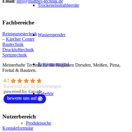
Email
:
info@matthes-technik.de
Trockeneisstrahlgeräte
Fachbereiche
Reinigungstechnik
Wasserspender
–
Kärcher Center
Bautechnik
Drucklufttechnik
Spritztechnik
Reinigungsmittel
Meisterhafte Technik für die Regionen Dresden, Meißen, Pirna,
Freital & Bautzen.
4.7
Basierend auf 50 Bewertungen
powered by
G
o
o
g
l
e
Zubehör
bewerte uns auf
Nutzerbereich
Produktsuche
Kontaktformular