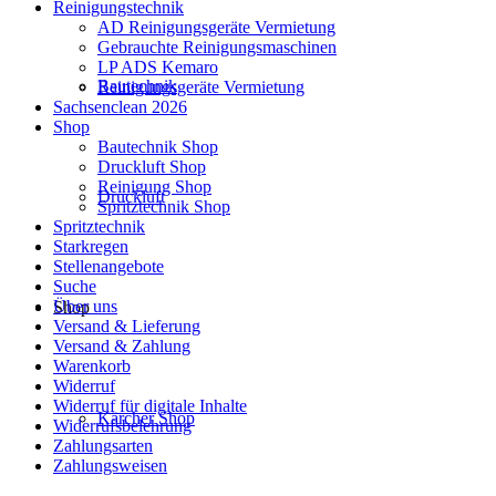
Reinigungstechnik
AD Reinigungsgeräte Vermietung
Gebrauchte Reinigungsmaschinen
LP ADS Kemaro
Bautechnik
Reinigungsgeräte Vermietung
Sachsenclean 2026
Shop
Bautechnik Shop
Druckluft Shop
Reinigung Shop
Druckluft
Spritztechnik Shop
Spritztechnik
Starkregen
Stellenangebote
Suche
Über uns
Shop
Versand & Lieferung
Versand & Zahlung
Warenkorb
Widerruf
Widerruf für digitale Inhalte
Kärcher Shop
Widerrufsbelehrung
Zahlungsarten
Zahlungsweisen