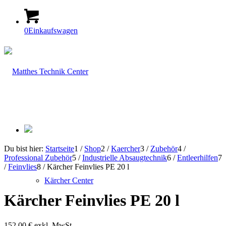
0
Einkaufswagen
Du bist hier:
Startseite
1
/
Shop
2
/
Kaercher
3
/
Zubehör
4
/
Professional Zubehör
5
/
Industrielle Absaugtechnik
6
/
Entleerhilfen
7
/
Feinvlies
8
/
Kärcher Feinvlies PE 20 l
Kärcher Center
Kärcher Feinvlies PE 20 l
152,00
€
exkl. MwSt.