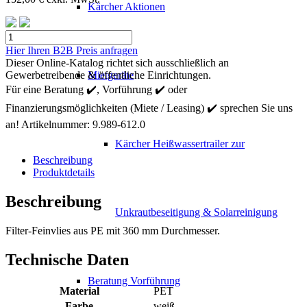
Kärcher Aktionen
Kärcher
Feinvlies
Hier Ihren B2B Preis anfragen
PE
Dieser Online-Katalog richtet sich ausschließlich an
20
Gewerbetreibende & öffentliche Einrichtungen.
Mietgeräte
l
Für eine Beratung ✔️, Vorführung ✔️ oder
Menge
Finanzierungsmöglichkeiten (Miete / Leasing) ✔️ sprechen Sie uns
an!
Artikelnummer:
9.989-612.0
Kärcher Heißwassertrailer zur
Beschreibung
Produktdetails
Beschreibung
Unkrautbeseitigung & Solarreinigung
Filter-Feinvlies aus PE mit 360 mm Durchmesser.
Technische Daten
Beratung Vorführung
Material
PET
Farbe
weiß